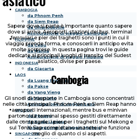
CAMBOGIA
da Phnom Penh
da Siem Reap
Sapere dove si parte è importante quanto sapere
da Sihanoukville
dove si arriva. Aeroporti, stazioni dei bus, terminal
Assicurazione di viaggio Cambogia
ferroviari e pier dei traghetti sono i punti in cui il
FILIPPINE
viaggio prende forma, e conoscerli in anticipo evita
da Cebu
molte sorprese. In questa pagina trovi le guide
da Manila
dedicate ai principali luoghi di transito del Sudest
Assicurazione di viaggio Filippine
asiatico, divise per paese.
INDONESIA
da Giacarta
Cambogia
LAOS
da Luang Prabang
da Pakse
da Vang Vieng
Gli snodi di trasporto in Cambogia sono concentrati
da Vientiane
nelle città principali. Phnom Penh e Siem Reap hanno
Assicurazione di viaggio Laos
aeroporti internazionali, mentre bus e minivan
MALESIA
partono da terminal spesso gestiti direttamente
da Penang
dalle compagnie. I pier per i traghetti sul Mekong e
da Kuala Lumpur
sul Tonlé Sap completano una rete che funziona
Assicurazione di viaggio Malesia
meglio di quanto ci si aspetti.
SINGAPORE