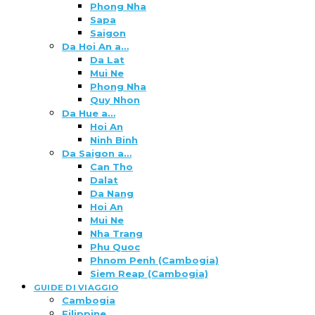
Phong Nha
Sapa
Saigon
Da Hoi An a…
Da Lat
Mui Ne
Phong Nha
Quy Nhon
Da Hue a…
Hoi An
Ninh Binh
Da Saigon a…
Can Tho
Dalat
Da Nang
Hoi An
Mui Ne
Nha Trang
Phu Quoc
Phnom Penh (Cambogia)
Siem Reap (Cambogia)
GUIDE DI VIAGGIO
Cambogia
Filippine