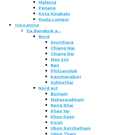
Malacca
Penang
Kota Kinabalu
Kuala Lumpur
THAILANDIA
Da Bangkok a…
Nord
Ayutthaya
Chiang Mai
Chiang Rai
Mae Sot
Nan
Phitsanoluk
Kanchanaburi
Sukhothai
Nord est
Buriram
Mahasarakham
Nong Khai
Khao Yai
Khon Kaen
Korat
Ubon Ratchathani
Udon Thani