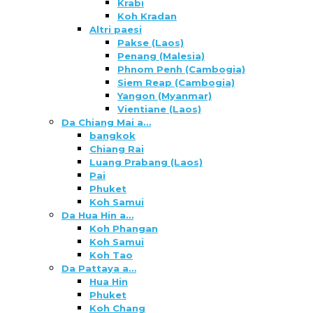
Krabi
Koh Kradan
Altri paesi
Pakse (Laos)
Penang (Malesia)
Phnom Penh (Cambogia)
Siem Reap (Cambogia)
Yangon (Myanmar)
Vientiane (Laos)
Da Chiang Mai a…
bangkok
Chiang Rai
Luang Prabang (Laos)
Pai
Phuket
Koh Samui
Da Hua Hin a…
Koh Phangan
Koh Samui
Koh Tao
Da Pattaya a…
Hua Hin
Phuket
Koh Chang