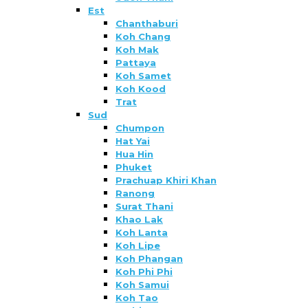
Est
Chanthaburi
Koh Chang
Koh Mak
Pattaya
Koh Samet
Koh Kood
Trat
Sud
Chumpon
Hat Yai
Hua Hin
Phuket
Prachuap Khiri Khan
Ranong
Surat Thani
Khao Lak
Koh Lanta
Koh Lipe
Koh Phangan
Koh Phi Phi
Koh Samui
Koh Tao