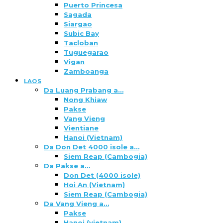
Puerto Princesa
Sagada
Siargao
Subic Bay
Tacloban
Tuguegarao
Vigan
Zamboanga
LAOS
Da Luang Prabang a…
Nong Khiaw
Pakse
Vang Vieng
Vientiane
Hanoi (Vietnam)
Da Don Det 4000 isole a…
Siem Reap (Cambogia)
Da Pakse a…
Don Det (4000 isole)
Hoi An (Vietnam)
Siem Reap (Cambogia)
Da Vang Vieng a…
Pakse
Hanoi (vietnam)