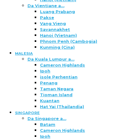
Da Vientiane a…
Luang Prabang
Pakse
Vang Vieng
Savannakhet
Hanoi (Vietnam)
Phnom Penh (Cambogia)
Kunming (Cina)
MALESIA
Da Kuala Lumpur a…
Cameron Highlands
Ipoh
isole Perhentian
Penang
Taman Negara
Tioman Island
Kuantan
Hat Yai (Thailandia)
SINGAPORE
Da Singapore a…
Batam
Cameron Highlands
Ipoh