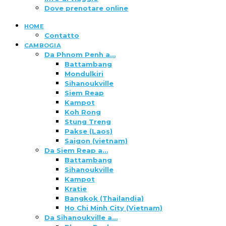
Dove prenotare online
HOME
Contatto
CAMBOGIA
Da Phnom Penh a…
Battambang
Mondulkiri
Sihanoukville
Siem Reap
Kampot
Koh Rong
Stung Treng
Pakse (Laos)
Saigon (vietnam)
Da Siem Reap a…
Battambang
Sihanoukville
Kampot
Kratie
Bangkok (Thailandia)
Ho Chi Minh City (Vietnam)
Da Sihanoukville a…