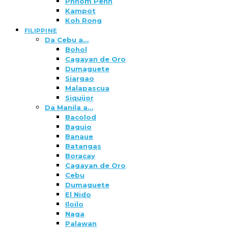
Phnom Penh
Kampot
Koh Rong
FILIPPINE
Da Cebu a…
Bohol
Cagayan de Oro
Dumaguete
Siargao
Malapascua
Siquijor
Da Manila a…
Bacolod
Baguio
Banaue
Batangas
Boracay
Cagayan de Oro
Cebu
Dumaguete
El Nido
Iloilo
Naga
Palawan