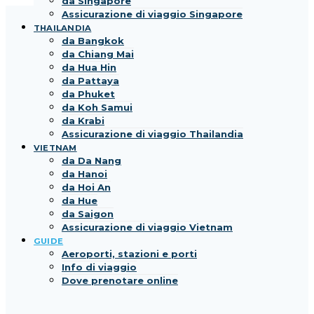
da Singapore
Assicurazione di viaggio Singapore
THAILANDIA
da Bangkok
da Chiang Mai
da Hua Hin
da Pattaya
da Phuket
da Koh Samui
da Krabi
Assicurazione di viaggio Thailandia
VIETNAM
da Da Nang
da Hanoi
da Hoi An
da Hue
da Saigon
Assicurazione di viaggio Vietnam
GUIDE
Aeroporti, stazioni e porti
Info di viaggio
Dove prenotare online