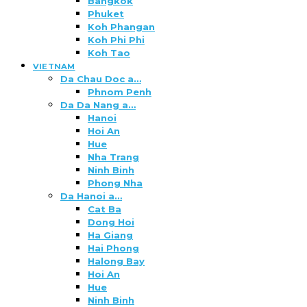
Bangkok
Phuket
Koh Phangan
Koh Phi Phi
Koh Tao
VIETNAM
Da Chau Doc a…
Phnom Penh
Da Da Nang a…
Hanoi
Hoi An
Hue
Nha Trang
Ninh Binh
Phong Nha
Da Hanoi a…
Cat Ba
Dong Hoi
Ha Giang
Hai Phong
Halong Bay
Hoi An
Hue
Ninh Binh