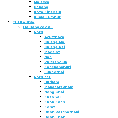
Malacca
Penang
Kota Kinabalu
Kuala Lumpur
THAILANDIA
Da Bangkok a…
Nord
Ayutthaya
Chiang Mai
Chiang Rai
Mae Sot
Nan
Phitsanoluk
Kanchanaburi
Sukhothai
Nord est
Buriram
Mahasarakham
Nong Khai
Khao Yai
Khon Kaen
Korat
Ubon Ratchathani
Udon Thani