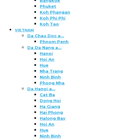
Bangkok
Phuket
Koh Phangan
Koh Phi Phi
Koh Tao
VIETNAM
Da Chau Doc a…
Phnom Penh
Da Da Nang a…
Hanoi
Hoi An
Hue
Nha Trang
Ninh Binh
Phong Nha
Da Hanoi a…
Cat Ba
Dong Hoi
Ha Giang
Hai Phong
Halong Bay
Hoi An
Hue
Ninh Binh