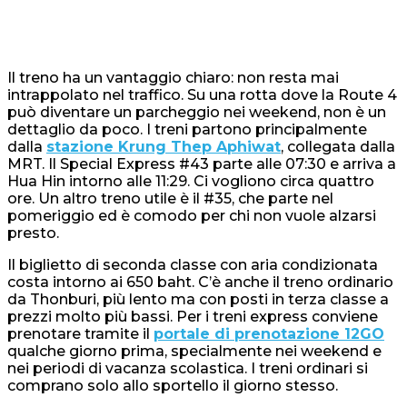
Il treno ha un vantaggio chiaro: non resta mai
intrappolato nel traffico. Su una rotta dove la Route 4
può diventare un parcheggio nei weekend, non è un
dettaglio da poco. I treni partono principalmente
dalla
stazione Krung Thep Aphiwat
, collegata dalla
MRT. Il Special Express #43 parte alle 07:30 e arriva a
Hua Hin intorno alle 11:29. Ci vogliono circa quattro
ore. Un altro treno utile è il #35, che parte nel
pomeriggio ed è comodo per chi non vuole alzarsi
presto.
Il biglietto di seconda classe con aria condizionata
costa intorno ai 650 baht. C’è anche il treno ordinario
da Thonburi, più lento ma con posti in terza classe a
prezzi molto più bassi. Per i treni express conviene
prenotare tramite il
portale di prenotazione 12GO
qualche giorno prima, specialmente nei weekend e
nei periodi di vacanza scolastica. I treni ordinari si
comprano solo allo sportello il giorno stesso.