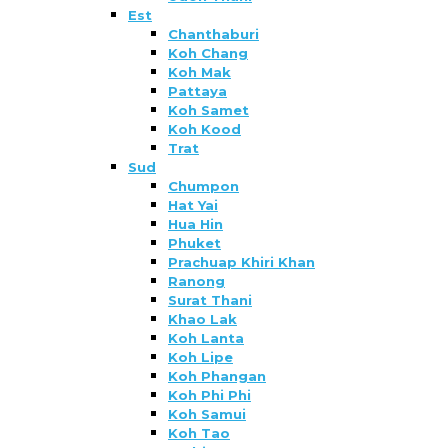
Est
Chanthaburi
Koh Chang
Koh Mak
Pattaya
Koh Samet
Koh Kood
Trat
Sud
Chumpon
Hat Yai
Hua Hin
Phuket
Prachuap Khiri Khan
Ranong
Surat Thani
Khao Lak
Koh Lanta
Koh Lipe
Koh Phangan
Koh Phi Phi
Koh Samui
Koh Tao