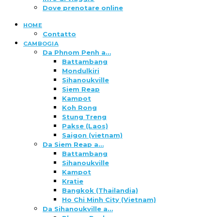
Dove prenotare online
HOME
Contatto
CAMBOGIA
Da Phnom Penh a…
Battambang
Mondulkiri
Sihanoukville
Siem Reap
Kampot
Koh Rong
Stung Treng
Pakse (Laos)
Saigon (vietnam)
Da Siem Reap a…
Battambang
Sihanoukville
Kampot
Kratie
Bangkok (Thailandia)
Ho Chi Minh City (Vietnam)
Da Sihanoukville a…