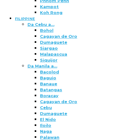
Phnom Penh
Kampot
Koh Rong
FILIPPINE
Da Cebu a…
Bohol
Cagayan de Oro
Dumaguete
Siargao
Malapascua
Siquijor
Da Manila a…
Bacolod
Baguio
Banaue
Batangas
Boracay
Cagayan de Oro
Cebu
Dumaguete
El Nido
Iloilo
Naga
Palawan