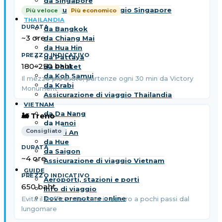
da Singapore
Assicurazione di viaggio Singapore
Più veloce
Più economico
THAILANDIA
da Bangkok
~3 ore
da Chiang Mai
da Hua Hin
da Pattaya
180–250 baht
da Phuket
da Koh Samui
Il mezzo più usato; partenze ogni 30 min da Victory
da Krabi
Monument
Assicurazione di viaggio Thailandia
VIETNAM
da Da Nang
🚂 Treno
da Hanoi
Consigliato
da Hoi An
da Hue
da Saigon
~4 ore
Assicurazione di viaggio Vietnam
GUIDE
Aeroporti, stazioni e porti
650 baht
Info di viaggio
Dove prenotare online
Evita il traffico; stazione in centro a pochi passi dal
lungomare