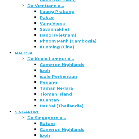
Da Vientiane a…
Luang Prabang
Pakse
Vang Vieng
Savannakhet
Hanoi (Vietnam)
Phnom Penh (Cambogia)
Kunming (Cina)
MALESIA
Da Kuala Lumpur a…
Cameron Highlands
Ipoh
isole Perhentian
Penang
Taman Negara
Tioman Island
Kuantan
Hat Yai (Thailandia)
SINGAPORE
Da Singapore a…
Batam
Cameron Highlands
Ipoh