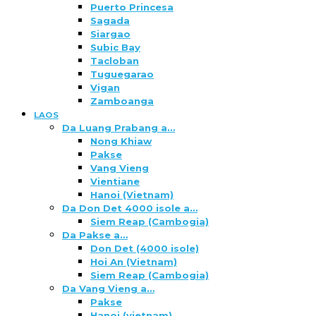
Puerto Princesa
Sagada
Siargao
Subic Bay
Tacloban
Tuguegarao
Vigan
Zamboanga
LAOS
Da Luang Prabang a…
Nong Khiaw
Pakse
Vang Vieng
Vientiane
Hanoi (Vietnam)
Da Don Det 4000 isole a…
Siem Reap (Cambogia)
Da Pakse a…
Don Det (4000 isole)
Hoi An (Vietnam)
Siem Reap (Cambogia)
Da Vang Vieng a…
Pakse
Hanoi (vietnam)