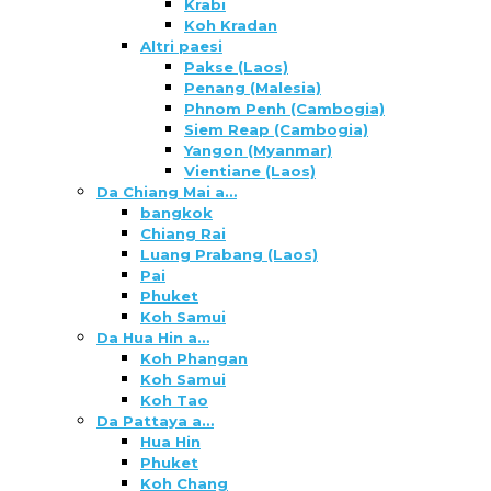
Krabi
Koh Kradan
Altri paesi
Pakse (Laos)
Penang (Malesia)
Phnom Penh (Cambogia)
Siem Reap (Cambogia)
Yangon (Myanmar)
Vientiane (Laos)
Da Chiang Mai a…
bangkok
Chiang Rai
Luang Prabang (Laos)
Pai
Phuket
Koh Samui
Da Hua Hin a…
Koh Phangan
Koh Samui
Koh Tao
Da Pattaya a…
Hua Hin
Phuket
Koh Chang