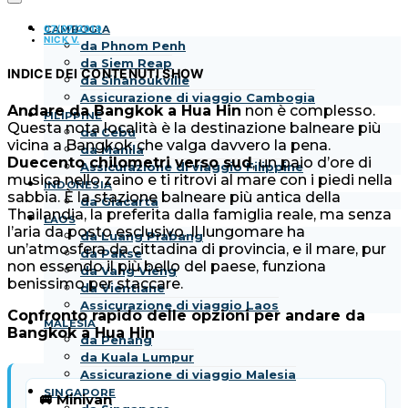
07/07/2019
CAMBOGIA
NICK V.
da Phnom Penh
da Siem Reap
INDICE DEI CONTENUTI
SHOW
da Sihanoukville
Assicurazione di viaggio Cambogia
Andare da Bangkok a Hua Hin
non è complesso.
FILIPPINE
Questa nota località è la destinazione balneare più
da Cebu
vicina a Bangkok che valga davvero la pena.
da Manila
Duecento chilometri verso sud
, un paio d’ore di
Assicurazione di viaggio Filippine
musica nello zaino e ti ritrovi al mare con i piedi nella
INDONESIA
sabbia. È la stazione balneare più antica della
da Giacarta
Thailandia, la preferita dalla famiglia reale, ma senza
LAOS
l’aria da posto esclusivo. Il lungomare ha
da Luang Prabang
un’atmosfera da cittadina di provincia, e il mare, pur
da Pakse
non essendo il più bello del paese, funziona
da Vang Vieng
benissimo per staccare.
da Vientiane
Assicurazione di viaggio Laos
Confronto rapido delle opzioni per andare da
MALESIA
Bangkok a Hua Hin
da Penang
da Kuala Lumpur
Assicurazione di viaggio Malesia
SINGAPORE
🚐 Minivan