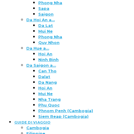
Phong Nha
Sapa
Saigon
Da Hoi An a…
Da Lat
Mui Ne
Phong Nha
Quy Nhon
Da Hue a…
Hoi An
Ninh Binh
Da Saigon a…
Can Tho
Dalat
Da Nang
Hoi An
Mui Ne
Nha Trang
Phu Quoc
Phnom Penh (Cambogia)
Siem Reap (Cambogia)
GUIDE DI VIAGGIO
Cambogia
Filippine