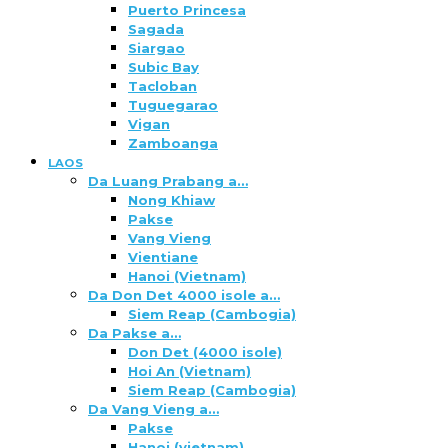
Puerto Princesa
Sagada
Siargao
Subic Bay
Tacloban
Tuguegarao
Vigan
Zamboanga
LAOS
Da Luang Prabang a…
Nong Khiaw
Pakse
Vang Vieng
Vientiane
Hanoi (Vietnam)
Da Don Det 4000 isole a…
Siem Reap (Cambogia)
Da Pakse a…
Don Det (4000 isole)
Hoi An (Vietnam)
Siem Reap (Cambogia)
Da Vang Vieng a…
Pakse
Hanoi (vietnam)