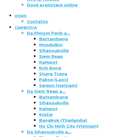
Dove prenotare online
HOME
Contatto
CAMBOGIA
Da Phnom Penh a…
Battambang
Mondulkiri
Sihanoukville
Siem Reap
Kampot
Koh Rong
Stung Treng
Pakse (Laos)
Saigon (vietnam)
Da Siem Reap a…
Battambang
Sihanoukville
Kampot
Kratie
Bangkok (Thailandia)
Ho Chi Minh City (Vietnam)
Da Sihanoukville a…