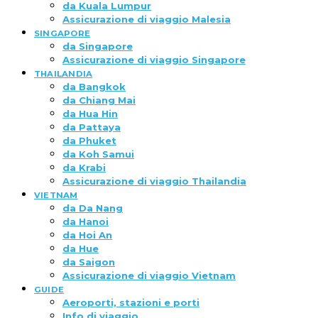
da Kuala Lumpur
Assicurazione di viaggio Malesia
SINGAPORE
da Singapore
Assicurazione di viaggio Singapore
THAILANDIA
da Bangkok
da Chiang Mai
da Hua Hin
da Pattaya
da Phuket
da Koh Samui
da Krabi
Assicurazione di viaggio Thailandia
VIETNAM
da Da Nang
da Hanoi
da Hoi An
da Hue
da Saigon
Assicurazione di viaggio Vietnam
GUIDE
Aeroporti, stazioni e porti
Info di viaggio