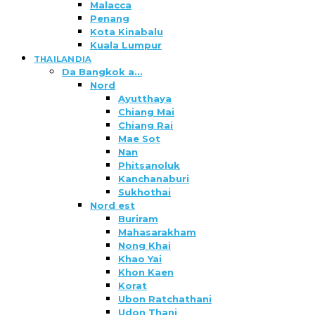
Malacca
Penang
Kota Kinabalu
Kuala Lumpur
THAILANDIA
Da Bangkok a…
Nord
Ayutthaya
Chiang Mai
Chiang Rai
Mae Sot
Nan
Phitsanoluk
Kanchanaburi
Sukhothai
Nord est
Buriram
Mahasarakham
Nong Khai
Khao Yai
Khon Kaen
Korat
Ubon Ratchathani
Udon Thani