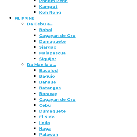
Phnom Penh
Kampot
Koh Rong
FILIPPINE
Da Cebu a…
Bohol
Cagayan de Oro
Dumaguete
Siargao
Malapascua
Siquijor
Da Manila a…
Bacolod
Baguio
Banaue
Batangas
Boracay
Cagayan de Oro
Cebu
Dumaguete
El Nido
Iloilo
Naga
Palawan