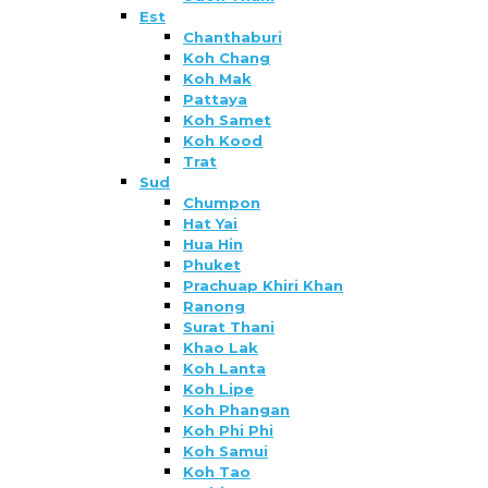
Est
Chanthaburi
Koh Chang
Koh Mak
Pattaya
Koh Samet
Koh Kood
Trat
Sud
Chumpon
Hat Yai
Hua Hin
Phuket
Prachuap Khiri Khan
Ranong
Surat Thani
Khao Lak
Koh Lanta
Koh Lipe
Koh Phangan
Koh Phi Phi
Koh Samui
Koh Tao