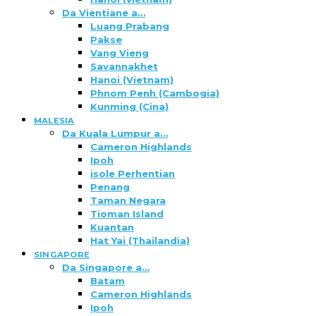
Da Vientiane a…
Luang Prabang
Pakse
Vang Vieng
Savannakhet
Hanoi (Vietnam)
Phnom Penh (Cambogia)
Kunming (Cina)
MALESIA
Da Kuala Lumpur a…
Cameron Highlands
Ipoh
isole Perhentian
Penang
Taman Negara
Tioman Island
Kuantan
Hat Yai (Thailandia)
SINGAPORE
Da Singapore a…
Batam
Cameron Highlands
Ipoh