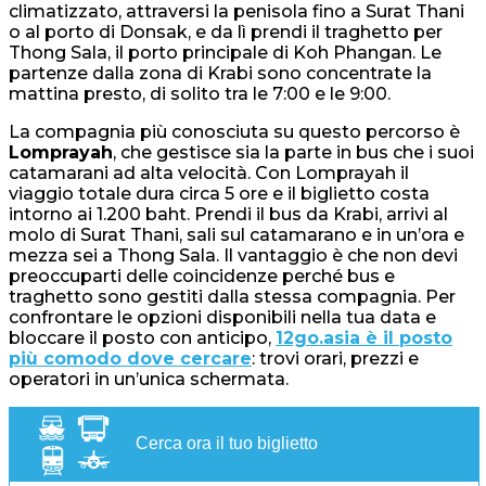
climatizzato, attraversi la penisola fino a Surat Thani
o al porto di Donsak, e da lì prendi il traghetto per
Thong Sala, il porto principale di Koh Phangan. Le
partenze dalla zona di Krabi sono concentrate la
mattina presto, di solito tra le 7:00 e le 9:00.
La compagnia più conosciuta su questo percorso è
Lomprayah
, che gestisce sia la parte in bus che i suoi
catamarani ad alta velocità. Con Lomprayah il
viaggio totale dura circa 5 ore e il biglietto costa
intorno ai 1.200 baht. Prendi il bus da Krabi, arrivi al
molo di Surat Thani, sali sul catamarano e in un’ora e
mezza sei a Thong Sala. Il vantaggio è che non devi
preoccuparti delle coincidenze perché bus e
traghetto sono gestiti dalla stessa compagnia. Per
confrontare le opzioni disponibili nella tua data e
bloccare il posto con anticipo,
12go.asia è il posto
più comodo dove cercare
: trovi orari, prezzi e
operatori in un’unica schermata.
Cerca ora il tuo biglietto