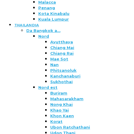
Malacca
Penang
Kota Kinabalu
Kuala Lumpur
THAILANDIA
Da Bangkok a…
Nord
Ayutthaya
Chiang Mai
Chiang Rai
Mae Sot
Nan
Phitsanoluk
Kanchanaburi
Sukhothai
Nord est
Buriram
Mahasarakham
Nong Khai
Khao Yai
Khon Kaen
Korat
Ubon Ratchathani
Udon Thani