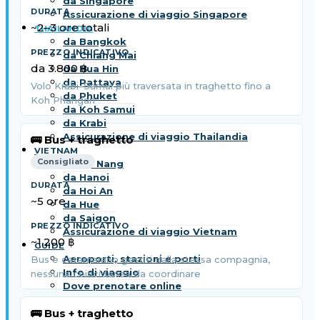
da Singapore
Assicurazione di viaggio Singapore
~2–3 ore totali
THAILANDIA
da Bangkok
da Chiang Mai
da 3.800 ฿
da Hua Hin
da Pattaya
Volo Krabi–Samui più traversata in traghetto fino a
da Phuket
Koh Phangan
da Koh Samui
da Krabi
Assicurazione di viaggio Thailandia
🚌 Bus + traghetto
VIETNAM
Consigliato
da Da Nang
da Hanoi
da Hoi An
~5 ore
da Hue
da Saigon
Assicurazione di viaggio Vietnam
~1.200 ฿
GUIDE
Aeroporti, stazioni e porti
Bus e catamarano gestiti dalla stessa compagnia,
Info di viaggio
nessuna coincidenza da coordinare
Dove prenotare online
🚌 Bus + traghetto