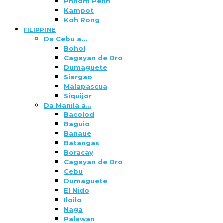
Phnom Penh
Kampot
Koh Rong
FILIPPINE
Da Cebu a…
Bohol
Cagayan de Oro
Dumaguete
Siargao
Malapascua
Siquijor
Da Manila a…
Bacolod
Baguio
Banaue
Batangas
Boracay
Cagayan de Oro
Cebu
Dumaguete
El Nido
Iloilo
Naga
Palawan