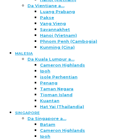
Da Vientiane a…
Luang Prabang
Pakse
Vang Vieng
Savannakhet
Hanoi (Vietnam)
Phnom Penh (Cambogia)
Kunming (Cina)
MALESIA
Da Kuala Lumpur a…
Cameron Highlands
Ipoh
isole Perhentian
Penang
Taman Negara
Tioman Island
Kuantan
Hat Yai (Thailandia)
SINGAPORE
Da Singapore a…
Batam
Cameron Highlands
Ipoh