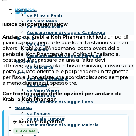
18/07/2024
CAMBOGIA
NICK V.
da Phnom Penh
da Siem Reap
INDICE DEI CONTENUTI
SHOW
da Sihanoukville
Assicurazione di viaggio Cambogia
Andare da Krabi a Koh Phangan
richiede un po’ di
FILIPPINE
pianificazione perché le due località stanno su mari
da Cebu
diversi. Krabi è sull’Andamano, costa ovest della
da Manila
penisola. Koh Phangan è nel Golfo di Thailandia,
Assicurazione di viaggio Filippine
costa est. Per passare da una all’altra devi
INDONESIA
attraversare la penisola in bus o minivan, arrivare a un
da Giacarta
porto sul lato orientale, e poi prendere un traghetto
LAOS
per l’isola. Non esiste una scorciatoia: sono sempre
da Luang Prabang
almeno due mezzi, spesso tre.
da Pakse
da Vang Vieng
Confronto rapido delle opzioni per andare da
da Vientiane
Krabi a Koh Phangan
Assicurazione di viaggio Laos
MALESIA
da Penang
da Kuala Lumpur
✈️ Aereo + traghetto
Assicurazione di viaggio Malesia
SINGAPORE
Più veloce