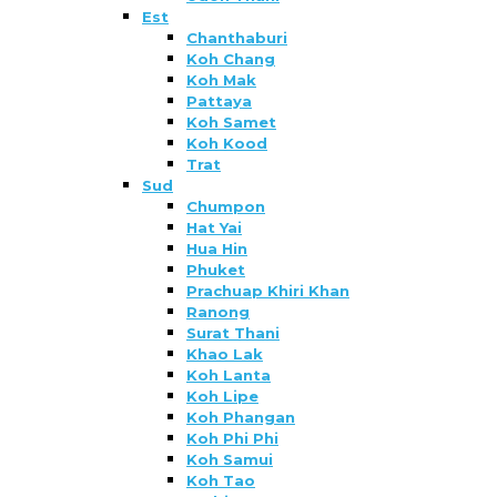
Est
Chanthaburi
Koh Chang
Koh Mak
Pattaya
Koh Samet
Koh Kood
Trat
Sud
Chumpon
Hat Yai
Hua Hin
Phuket
Prachuap Khiri Khan
Ranong
Surat Thani
Khao Lak
Koh Lanta
Koh Lipe
Koh Phangan
Koh Phi Phi
Koh Samui
Koh Tao