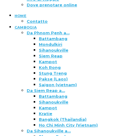
Dove prenotare online
HOME
Contatto
CAMBOGIA
Da Phnom Penh a…
Battambang
Mondulkiri
Sihanoukville
Siem Reap
Kampot
Koh Rong
Stung Treng
Pakse (Laos)
Saigon (vietnam)
Da Siem Reap a…
Battambang
Sihanoukville
Kampot
Kratie
Bangkok (Thailandia)
Ho Chi Minh City (Vietnam)
Da Sihanoukville a…