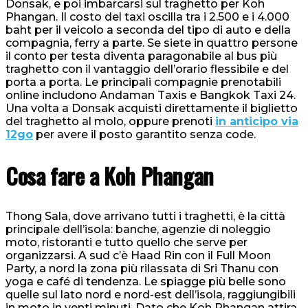
Donsak, e poi imbarcarsi sul traghetto per Koh
Phangan. Il costo del taxi oscilla tra i 2.500 e i 4.000
baht per il veicolo a seconda del tipo di auto e della
compagnia, ferry a parte. Se siete in quattro persone
il conto per testa diventa paragonabile al bus più
traghetto con il vantaggio dell’orario flessibile e del
porta a porta. Le principali compagnie prenotabili
online includono Andaman Taxis e Bangkok Taxi 24.
Una volta a Donsak acquisti direttamente il biglietto
del traghetto al molo, oppure prenoti
in anticipo via
12go
per avere il posto garantito senza code.
Cosa fare a Koh Phangan
Thong Sala, dove arrivano tutti i traghetti, è la città
principale dell’isola: banche, agenzie di noleggio
moto, ristoranti e tutto quello che serve per
organizzarsi. A sud c’è Haad Rin con il Full Moon
Party, a nord la zona più rilassata di Sri Thanu con
yoga e café di tendenza. Le spiagge più belle sono
quelle sul lato nord e nord-est dell’isola, raggiungibili
in moto in venti minuti. Dato che Koh Phangan attira