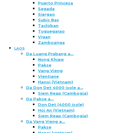
Puerto Princesa
Sagada
Siargao
Subic Bay
Tacloban
Tuguegarao
Vigan
Zamboanga
LAOS
Da Luang Prabang a…
Nong Khiaw
Pakse
Vang Vieng
Vientiane
Hanoi (Vietnam)
Da Don Det 4000 isole a…
Siem Reap (Cambogia)
Da Pakse a…
Don Det (4000 isole)
Hoi An (Vietnam)
Siem Reap (Cambogia)
Da Vang Vieng a…
Pakse
Hanoi (vietnam)