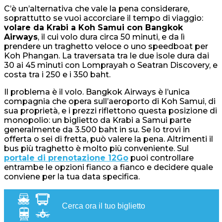
C’è un’alternativa che vale la pena considerare,
soprattutto se vuoi accorciare il tempo di viaggio:
volare da Krabi a Koh Samui con Bangkok
Airways
, il cui volo dura circa 50 minuti, e da lì
prendere un traghetto veloce o uno speedboat per
Koh Phangan. La traversata tra le due isole dura dai
30 ai 45 minuti con Lomprayah o Seatran Discovery, e
costa tra i 250 e i 350 baht.
Il problema è il volo. Bangkok Airways è l’unica
compagnia che opera sull’aeroporto di Koh Samui, di
sua proprietà, e i prezzi riflettono questa posizione di
monopolio: un biglietto da Krabi a Samui parte
generalmente da 3.500 baht in su. Se lo trovi in
offerta o sei di fretta, può valere la pena. Altrimenti il
bus più traghetto è molto più conveniente. Sul
portale di prenotazione 12Go
puoi controllare
entrambe le opzioni fianco a fianco e decidere quale
conviene per la tua data specifica.
Cerca ora il tuo biglietto