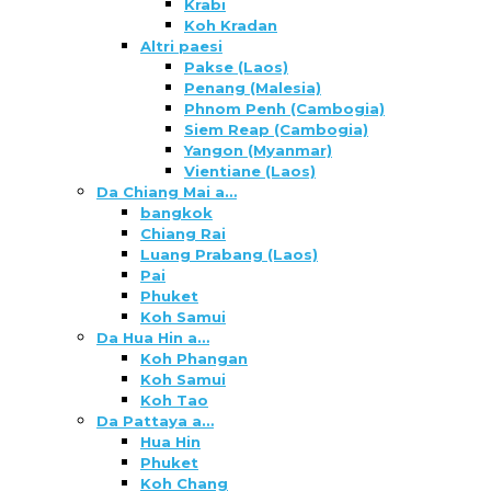
Krabi
Koh Kradan
Altri paesi
Pakse (Laos)
Penang (Malesia)
Phnom Penh (Cambogia)
Siem Reap (Cambogia)
Yangon (Myanmar)
Vientiane (Laos)
Da Chiang Mai a…
bangkok
Chiang Rai
Luang Prabang (Laos)
Pai
Phuket
Koh Samui
Da Hua Hin a…
Koh Phangan
Koh Samui
Koh Tao
Da Pattaya a…
Hua Hin
Phuket
Koh Chang