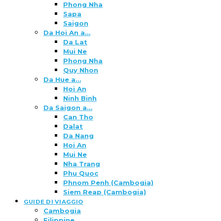
Phong Nha
Sapa
Saigon
Da Hoi An a…
Da Lat
Mui Ne
Phong Nha
Quy Nhon
Da Hue a…
Hoi An
Ninh Binh
Da Saigon a…
Can Tho
Dalat
Da Nang
Hoi An
Mui Ne
Nha Trang
Phu Quoc
Phnom Penh (Cambogia)
Siem Reap (Cambogia)
GUIDE DI VIAGGIO
Cambogia
Filippine