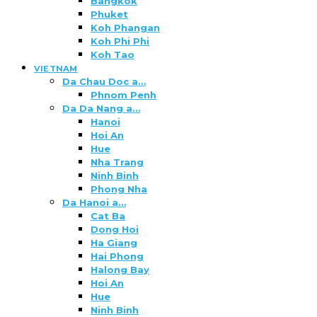
Bangkok
Phuket
Koh Phangan
Koh Phi Phi
Koh Tao
VIETNAM
Da Chau Doc a…
Phnom Penh
Da Da Nang a…
Hanoi
Hoi An
Hue
Nha Trang
Ninh Binh
Phong Nha
Da Hanoi a…
Cat Ba
Dong Hoi
Ha Giang
Hai Phong
Halong Bay
Hoi An
Hue
Ninh Binh