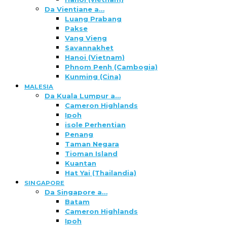
Da Vientiane a…
Luang Prabang
Pakse
Vang Vieng
Savannakhet
Hanoi (Vietnam)
Phnom Penh (Cambogia)
Kunming (Cina)
MALESIA
Da Kuala Lumpur a…
Cameron Highlands
Ipoh
isole Perhentian
Penang
Taman Negara
Tioman Island
Kuantan
Hat Yai (Thailandia)
SINGAPORE
Da Singapore a…
Batam
Cameron Highlands
Ipoh