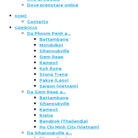
Dove prenotare online
HOME
Contatto
CAMBOGIA
Da Phnom Penh a…
Battambang
Mondulkiri
Sihanoukville
Siem Reap
Kampot
Koh Rong
Stung Treng
Pakse (Laos)
Saigon (vietnam)
Da Siem Reap a…
Battambang
Sihanoukville
Kampot
Kratie
Bangkok (Thailandia)
Ho Chi Minh City (Vietnam)
Da Sihanoukville a…