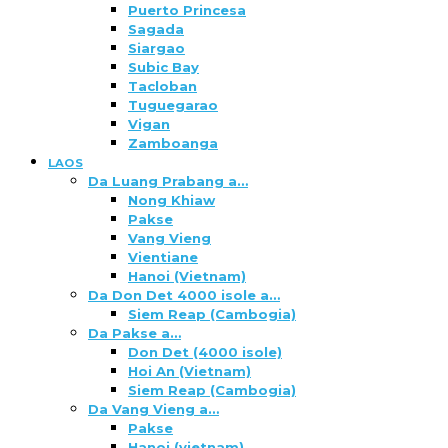
Puerto Princesa
Sagada
Siargao
Subic Bay
Tacloban
Tuguegarao
Vigan
Zamboanga
LAOS
Da Luang Prabang a…
Nong Khiaw
Pakse
Vang Vieng
Vientiane
Hanoi (Vietnam)
Da Don Det 4000 isole a…
Siem Reap (Cambogia)
Da Pakse a…
Don Det (4000 isole)
Hoi An (Vietnam)
Siem Reap (Cambogia)
Da Vang Vieng a…
Pakse
Hanoi (vietnam)