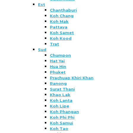
Est
Chanthaburi
Koh Chang
Koh Mak
Pattaya
Koh Samet
Koh Kood
Trat
Sud
Chumpon
Hat Yai
Hua Hin
Phuket
Prachuap Khiri Khan
Ranong
Surat Thani
Khao Lak
Koh Lanta
Koh Lipe
Koh Phangan
Koh Phi Phi
Koh Samui
Koh Tao