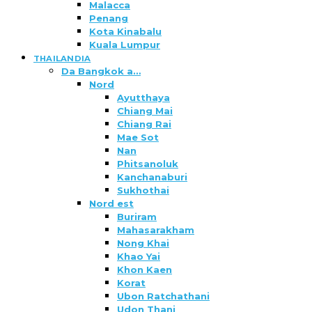
Malacca
Penang
Kota Kinabalu
Kuala Lumpur
THAILANDIA
Da Bangkok a…
Nord
Ayutthaya
Chiang Mai
Chiang Rai
Mae Sot
Nan
Phitsanoluk
Kanchanaburi
Sukhothai
Nord est
Buriram
Mahasarakham
Nong Khai
Khao Yai
Khon Kaen
Korat
Ubon Ratchathani
Udon Thani