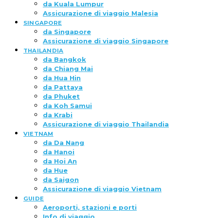
da Kuala Lumpur
Assicurazione di viaggio Malesia
SINGAPORE
da Singapore
Assicurazione di viaggio Singapore
THAILANDIA
da Bangkok
da Chiang Mai
da Hua Hin
da Pattaya
da Phuket
da Koh Samui
da Krabi
Assicurazione di viaggio Thailandia
VIETNAM
da Da Nang
da Hanoi
da Hoi An
da Hue
da Saigon
Assicurazione di viaggio Vietnam
GUIDE
Aeroporti, stazioni e porti
Info di viaggio