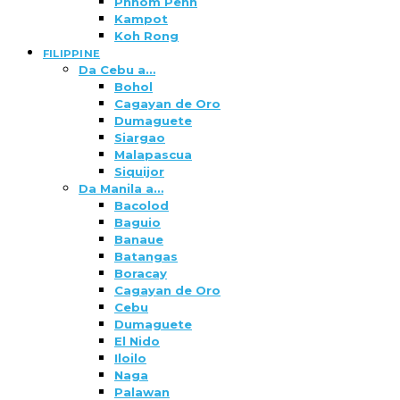
Phnom Penh
Kampot
Koh Rong
FILIPPINE
Da Cebu a…
Bohol
Cagayan de Oro
Dumaguete
Siargao
Malapascua
Siquijor
Da Manila a…
Bacolod
Baguio
Banaue
Batangas
Boracay
Cagayan de Oro
Cebu
Dumaguete
El Nido
Iloilo
Naga
Palawan