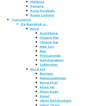
Malacca
Penang
Kota Kinabalu
Kuala Lumpur
THAILANDIA
Da Bangkok a…
Nord
Ayutthaya
Chiang Mai
Chiang Rai
Mae Sot
Nan
Phitsanoluk
Kanchanaburi
Sukhothai
Nord est
Buriram
Mahasarakham
Nong Khai
Khao Yai
Khon Kaen
Korat
Ubon Ratchathani
Udon Thani