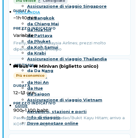
da Singapore
Più veloce
Consigliato
Assicurazione di viaggio Singapore
THAILANDIA
~1h 10min
da Bangkok
da Chiang Mai
da Hua Hin
Variabile
da Pattaya
da Phuket
Firefly, AirAsia, Malaysia Airlines; prezzi molto
da Koh Samui
dipendenti dall’anticipo
da Krabi
Assicurazione di viaggio Thailandia
VIETNAM
🚌 Bus + 🚐 Minivan (biglietto unico)
da Da Nang
Più economico
da Hanoi
da Hoi An
da Hue
12–13 ore
da Saigon
Assicurazione di viaggio Vietnam
GUIDE
900–1.100 baht
Aeroporti, stazioni e porti
Info di viaggio
Passaggio confine a Sadao/Bukit Kayu Hitam; arrivo a
Dove prenotare online
KOMTAR George Town