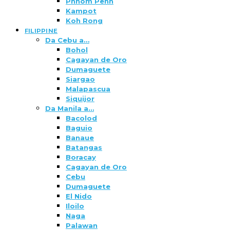
Phnom Penh
Kampot
Koh Rong
FILIPPINE
Da Cebu a…
Bohol
Cagayan de Oro
Dumaguete
Siargao
Malapascua
Siquijor
Da Manila a…
Bacolod
Baguio
Banaue
Batangas
Boracay
Cagayan de Oro
Cebu
Dumaguete
El Nido
Iloilo
Naga
Palawan