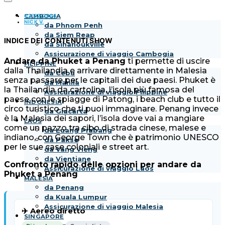
02/02/2026
CAMBOGIA
NICK V.
da Phnom Penh
da Siem Reap
INDICE DEI CONTENUTI
SHOW
da Sihanoukville
Assicurazione di viaggio Cambogia
Andare da Phuket a Penang
ti permette di uscire
FILIPPINE
dalla Thailandia e arrivare direttamente in Malesia
da Cebu
senza passare per le capitali dei due paesi. Phuket è
da Manila
la Thailandia da cartolina, l’isola più famosa del
Assicurazione di viaggio Filippine
paese con le spiagge di Patong, i beach club e tutto il
INDONESIA
circo turistico che ti puoi immaginare. Penang invece
da Giacarta
è la Malesia dei sapori, l’isola dove vai a mangiare
LAOS
come un pazzo tra cibo di strada cinese, malese e
da Luang Prabang
indiano, con George Town che è patrimonio UNESCO
da Pakse
per le sue case coloniali e street art.
da Vang Vieng
da Vientiane
Confronto rapido delle opzioni per andare da
Assicurazione di viaggio Laos
Phuket a Penang
MALESIA
da Penang
da Kuala Lumpur
Assicurazione di viaggio Malesia
✈️ Aereo diretto
SINGAPORE