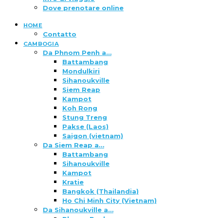
Dove prenotare online
HOME
Contatto
CAMBOGIA
Da Phnom Penh a…
Battambang
Mondulkiri
Sihanoukville
Siem Reap
Kampot
Koh Rong
Stung Treng
Pakse (Laos)
Saigon (vietnam)
Da Siem Reap a…
Battambang
Sihanoukville
Kampot
Kratie
Bangkok (Thailandia)
Ho Chi Minh City (Vietnam)
Da Sihanoukville a…