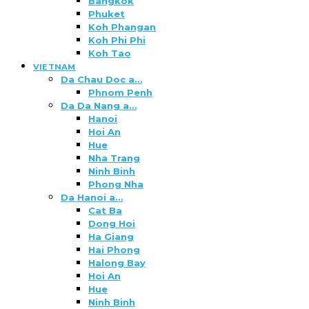
Bangkok
Phuket
Koh Phangan
Koh Phi Phi
Koh Tao
VIETNAM
Da Chau Doc a…
Phnom Penh
Da Da Nang a…
Hanoi
Hoi An
Hue
Nha Trang
Ninh Binh
Phong Nha
Da Hanoi a…
Cat Ba
Dong Hoi
Ha Giang
Hai Phong
Halong Bay
Hoi An
Hue
Ninh Binh