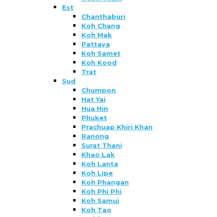
Est
Chanthaburi
Koh Chang
Koh Mak
Pattaya
Koh Samet
Koh Kood
Trat
Sud
Chumpon
Hat Yai
Hua Hin
Phuket
Prachuap Khiri Khan
Ranong
Surat Thani
Khao Lak
Koh Lanta
Koh Lipe
Koh Phangan
Koh Phi Phi
Koh Samui
Koh Tao