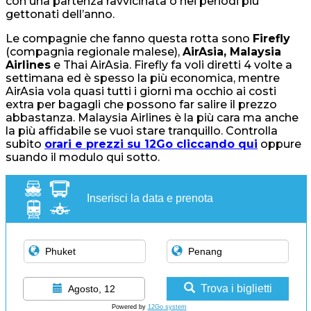
con una partenza ravvicinata o nei periodi più
gettonati dell’anno.
Le compagnie che fanno questa rotta sono
Firefly
(compagnia regionale malese),
AirAsia, Malaysia
Airlines
e Thai AirAsia. Firefly fa voli diretti 4 volte a
settimana ed è spesso la più economica, mentre
AirAsia vola quasi tutti i giorni ma occhio ai costi
extra per bagagli che possono far salire il prezzo
abbastanza. Malaysia Airlines è la più cara ma anche
la più affidabile se vuoi stare tranquillo. Controlla
subito
orari e prezzi su 12Go cliccando qui
oppure
suando il modulo qui sotto.
Inserisci la data e prenota
Trova i biglietti
Agosto, 12
Powered by
12Go system