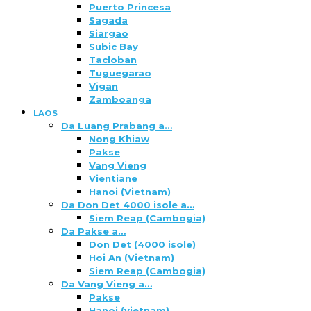
Puerto Princesa
Sagada
Siargao
Subic Bay
Tacloban
Tuguegarao
Vigan
Zamboanga
LAOS
Da Luang Prabang a…
Nong Khiaw
Pakse
Vang Vieng
Vientiane
Hanoi (Vietnam)
Da Don Det 4000 isole a…
Siem Reap (Cambogia)
Da Pakse a…
Don Det (4000 isole)
Hoi An (Vietnam)
Siem Reap (Cambogia)
Da Vang Vieng a…
Pakse
Hanoi (vietnam)