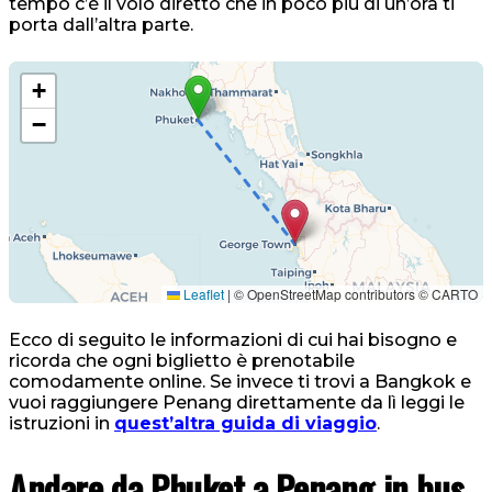
tempo c’è il volo diretto che in poco più di un’ora ti
porta dall’altra parte.
+
−
Leaflet
|
© OpenStreetMap contributors © CARTO
Ecco di seguito le informazioni di cui hai bisogno e
ricorda che ogni biglietto è prenotabile
comodamente online. Se invece ti trovi a Bangkok e
vuoi raggiungere Penang direttamente da lì leggi le
istruzioni in
quest’altra guida di viaggio
.
Andare da Phuket a Penang in bus