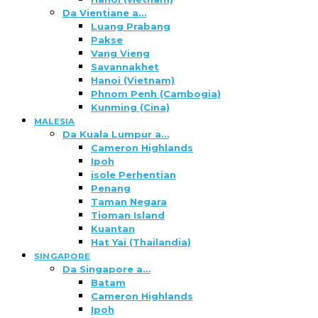
Da Vientiane a…
Luang Prabang
Pakse
Vang Vieng
Savannakhet
Hanoi (Vietnam)
Phnom Penh (Cambogia)
Kunming (Cina)
MALESIA
Da Kuala Lumpur a…
Cameron Highlands
Ipoh
isole Perhentian
Penang
Taman Negara
Tioman Island
Kuantan
Hat Yai (Thailandia)
SINGAPORE
Da Singapore a…
Batam
Cameron Highlands
Ipoh