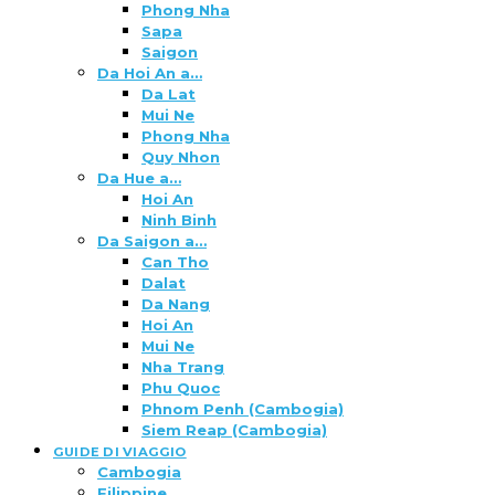
Phong Nha
Sapa
Saigon
Da Hoi An a…
Da Lat
Mui Ne
Phong Nha
Quy Nhon
Da Hue a…
Hoi An
Ninh Binh
Da Saigon a…
Can Tho
Dalat
Da Nang
Hoi An
Mui Ne
Nha Trang
Phu Quoc
Phnom Penh (Cambogia)
Siem Reap (Cambogia)
GUIDE DI VIAGGIO
Cambogia
Filippine