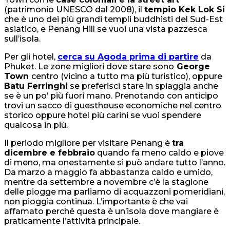
(patrimonio UNESCO dal 2008), il
tempio Kek Lok Si
che è uno dei più grandi templi buddhisti del Sud-Est
asiatico, e Penang Hill se vuoi una vista pazzesca
sull’isola.
Per gli hotel,
cerca su Agoda prima di partire
da
Phuket. Le zone migliori dove stare sono
George
Town
centro (vicino a tutto ma più turistico), oppure
Batu Ferringhi
se preferisci stare in spiaggia anche
se è un po’ più fuori mano. Prenotando con anticipo
trovi un sacco di guesthouse economiche nel centro
storico oppure hotel più carini se vuoi spendere
qualcosa in più.
Il periodo migliore per visitare Penang è
tra
dicembre e febbraio
quando fa meno caldo e piove
di meno, ma onestamente si può andare tutto l’anno.
Da marzo a maggio fa abbastanza caldo e umido,
mentre da settembre a novembre c’è la stagione
delle piogge ma parliamo di acquazzoni pomeridiani,
non pioggia continua. L’importante è che vai
affamato perché questa è un’isola dove mangiare è
praticamente l’attività principale.