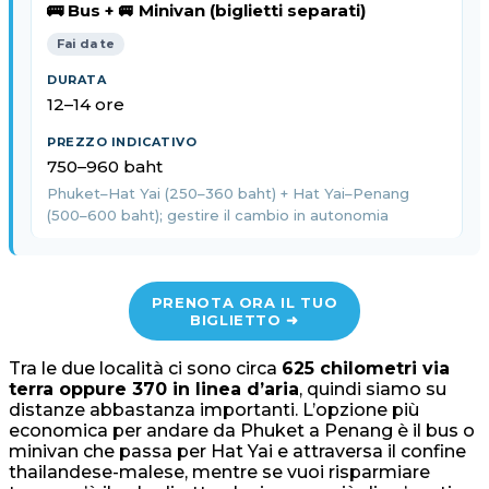
🚌 Bus + 🚐 Minivan (biglietti separati)
Fai da te
12–14 ore
750–960 baht
Phuket–Hat Yai (250–360 baht) + Hat Yai–Penang
(500–600 baht); gestire il cambio in autonomia
PRENOTA ORA IL TUO
BIGLIETTO ➜
Tra le due località ci sono circa
625 chilometri via
terra oppure 370 in linea d’aria
, quindi siamo su
distanze abbastanza importanti. L’opzione più
economica per andare da Phuket a Penang è il bus o
minivan che passa per Hat Yai e attraversa il confine
thailandese-malese, mentre se vuoi risparmiare