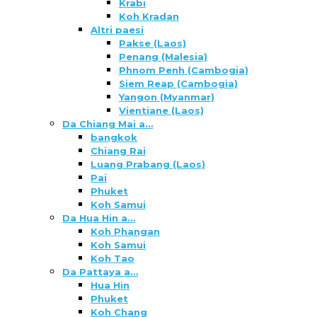
Krabi
Koh Kradan
Altri paesi
Pakse (Laos)
Penang (Malesia)
Phnom Penh (Cambogia)
Siem Reap (Cambogia)
Yangon (Myanmar)
Vientiane (Laos)
Da Chiang Mai a…
bangkok
Chiang Rai
Luang Prabang (Laos)
Pai
Phuket
Koh Samui
Da Hua Hin a…
Koh Phangan
Koh Samui
Koh Tao
Da Pattaya a…
Hua Hin
Phuket
Koh Chang