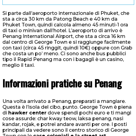
Si parte dall’aeroporto internazionale di Phuket, che
sta a circa 30 km da Patong Beach e 40 km da
Phuket Town, quindi calcola almeno 45 minuti-1 ora
di taxi o minivan dall’hotel. L’aeroporto di arrivo è
Penang International Airport, che sta a circa 16 km
dal centro di George Town e si raggiunge facilmente
con taxi (circa 45 ringgit, quindi 10€) oppure con Grab
che costa un po’ meno. Ci sono anche bus pubblici
tipo il Rapid Penang ma con i bagagli è un casino,
meglio il taxi.
Informazioni pratiche su Penang
Una volta arrivato a Penang, preparati a mangiare.
Questa è l’isola del cibo, punto. George Town è piena
di
hawker center
dove spendi pochi euro e ti mangi
cose assurde: char kway teow, laksa penang, nasi
kandar, rojak, e potrei andare avanti per ore. I posti
principali da vedere sono il centro storico di George
Town con le
case coloniali e la street art