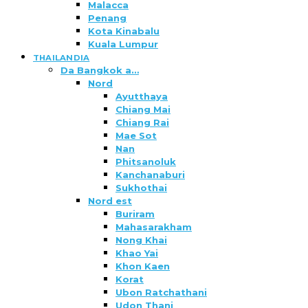
Malacca
Penang
Kota Kinabalu
Kuala Lumpur
THAILANDIA
Da Bangkok a…
Nord
Ayutthaya
Chiang Mai
Chiang Rai
Mae Sot
Nan
Phitsanoluk
Kanchanaburi
Sukhothai
Nord est
Buriram
Mahasarakham
Nong Khai
Khao Yai
Khon Kaen
Korat
Ubon Ratchathani
Udon Thani