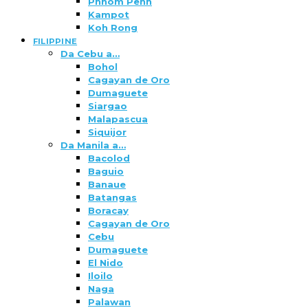
Phnom Penh
Kampot
Koh Rong
FILIPPINE
Da Cebu a…
Bohol
Cagayan de Oro
Dumaguete
Siargao
Malapascua
Siquijor
Da Manila a…
Bacolod
Baguio
Banaue
Batangas
Boracay
Cagayan de Oro
Cebu
Dumaguete
El Nido
Iloilo
Naga
Palawan