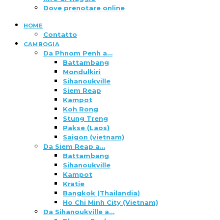
Dove prenotare online
HOME
Contatto
CAMBOGIA
Da Phnom Penh a…
Battambang
Mondulkiri
Sihanoukville
Siem Reap
Kampot
Koh Rong
Stung Treng
Pakse (Laos)
Saigon (vietnam)
Da Siem Reap a…
Battambang
Sihanoukville
Kampot
Kratie
Bangkok (Thailandia)
Ho Chi Minh City (Vietnam)
Da Sihanoukville a…