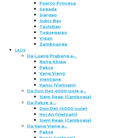
Puerto Princesa
Sagada
Siargao
Subic Bay
Tacloban
Tuguegarao
Vigan
Zamboanga
LAOS
Da Luang Prabang a…
Nong Khiaw
Pakse
Vang Vieng
Vientiane
Hanoi (Vietnam)
Da Don Det 4000 isole a…
Siem Reap (Cambogia)
Da Pakse a…
Don Det (4000 isole)
Hoi An (Vietnam)
Siem Reap (Cambogia)
Da Vang Vieng a…
Pakse
Hanoi (vietnam)