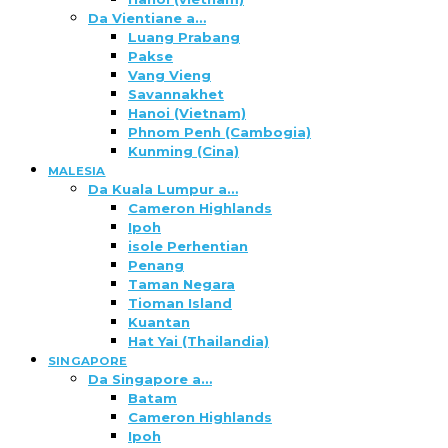
Da Vientiane a…
Luang Prabang
Pakse
Vang Vieng
Savannakhet
Hanoi (Vietnam)
Phnom Penh (Cambogia)
Kunming (Cina)
MALESIA
Da Kuala Lumpur a…
Cameron Highlands
Ipoh
isole Perhentian
Penang
Taman Negara
Tioman Island
Kuantan
Hat Yai (Thailandia)
SINGAPORE
Da Singapore a…
Batam
Cameron Highlands
Ipoh