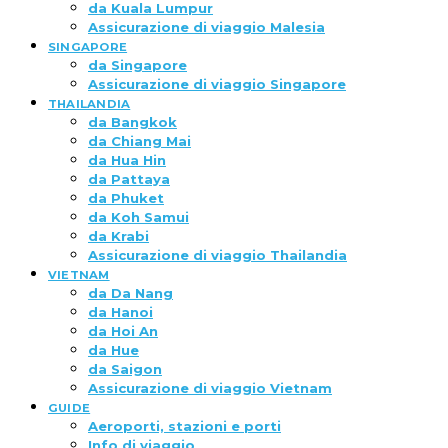
da Kuala Lumpur
Assicurazione di viaggio Malesia
SINGAPORE
da Singapore
Assicurazione di viaggio Singapore
THAILANDIA
da Bangkok
da Chiang Mai
da Hua Hin
da Pattaya
da Phuket
da Koh Samui
da Krabi
Assicurazione di viaggio Thailandia
VIETNAM
da Da Nang
da Hanoi
da Hoi An
da Hue
da Saigon
Assicurazione di viaggio Vietnam
GUIDE
Aeroporti, stazioni e porti
Info di viaggio