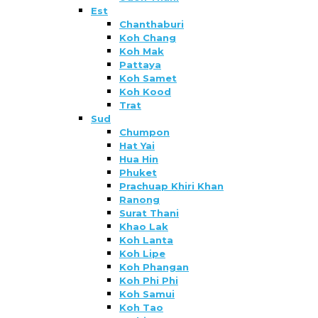
Est
Chanthaburi
Koh Chang
Koh Mak
Pattaya
Koh Samet
Koh Kood
Trat
Sud
Chumpon
Hat Yai
Hua Hin
Phuket
Prachuap Khiri Khan
Ranong
Surat Thani
Khao Lak
Koh Lanta
Koh Lipe
Koh Phangan
Koh Phi Phi
Koh Samui
Koh Tao