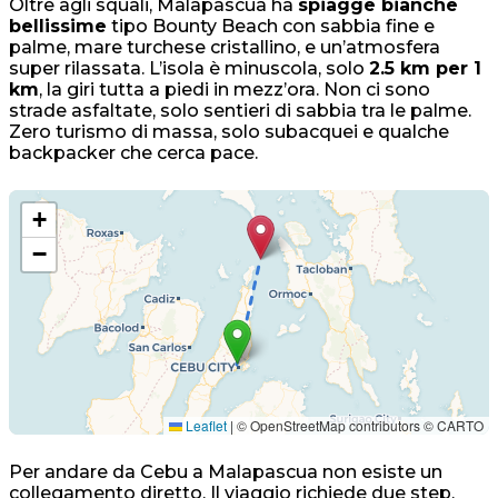
Oltre agli squali, Malapascua ha
spiagge bianche
bellissime
tipo Bounty Beach con sabbia fine e
palme, mare turchese cristallino, e un’atmosfera
super rilassata. L’isola è minuscola, solo
2.5 km per 1
km
, la giri tutta a piedi in mezz’ora. Non ci sono
strade asfaltate, solo sentieri di sabbia tra le palme.
Zero turismo di massa, solo subacquei e qualche
backpacker che cerca pace.
+
−
Leaflet
|
© OpenStreetMap contributors © CARTO
Per andare da Cebu a Malapascua non esiste un
collegamento diretto. Il viaggio richiede due step,