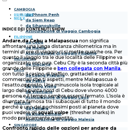
CAMBOGIA
da Phnom Penh
05/03/2026
NICK V.
da Siem Reap
da Sihanoukville
INDICE DEI CONTENUTI
SHOW
Assicurazione di viaggio Cambogia
FILIPPINE
Andare da Cebu a Malapascua
non significa
da Cebu
affrontare una lunga distanza chilometrica ma in
da Manila
termini di ore di viaggio ci si mette qualche ora. Per
Assicurazione di viaggio Filippine
questo il viaggio tra le due località delle Filippine va
INDONESIA
organizzato con cura. Cebu City è la seconda città più
da Giacarta
grande delle Filippine e
ben collegata con Manila
,
LAOS
con tutto il casino di traffico, grattacieli e centri
da Luang Prabang
commerciali che ti aspetti, mentre Malapascua è
da Pakse
l’esatto opposto. Una minuscola isola tropicale al
da Vang Vieng
largo della punta nord di Cebu dove vivono 4000
da Vientiane
persone e il tempo sembra essersi fermato. L’isola è
Assicurazione di viaggio Laos
diventata famosa tra i subacquei di tutto il mondo
MALESIA
perché è uno dei pochissimi posti al pianeta dove
da Penang
puoi vedere gli
squali volpe
(thresher sharks) in
da Kuala Lumpur
modo praticamente garantito.
Assicurazione di viaggio Malesia
SINGAPORE
Confronto rapido delle opzioni per andare da