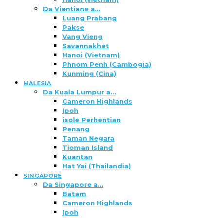
Da Vientiane a…
Luang Prabang
Pakse
Vang Vieng
Savannakhet
Hanoi (Vietnam)
Phnom Penh (Cambogia)
Kunming (Cina)
MALESIA
Da Kuala Lumpur a…
Cameron Highlands
Ipoh
isole Perhentian
Penang
Taman Negara
Tioman Island
Kuantan
Hat Yai (Thailandia)
SINGAPORE
Da Singapore a…
Batam
Cameron Highlands
Ipoh