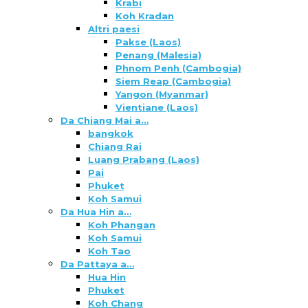
Krabi
Koh Kradan
Altri paesi
Pakse (Laos)
Penang (Malesia)
Phnom Penh (Cambogia)
Siem Reap (Cambogia)
Yangon (Myanmar)
Vientiane (Laos)
Da Chiang Mai a…
bangkok
Chiang Rai
Luang Prabang (Laos)
Pai
Phuket
Koh Samui
Da Hua Hin a…
Koh Phangan
Koh Samui
Koh Tao
Da Pattaya a…
Hua Hin
Phuket
Koh Chang