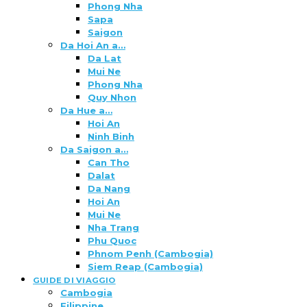
Phong Nha
Sapa
Saigon
Da Hoi An a…
Da Lat
Mui Ne
Phong Nha
Quy Nhon
Da Hue a…
Hoi An
Ninh Binh
Da Saigon a…
Can Tho
Dalat
Da Nang
Hoi An
Mui Ne
Nha Trang
Phu Quoc
Phnom Penh (Cambogia)
Siem Reap (Cambogia)
GUIDE DI VIAGGIO
Cambogia
Filippine