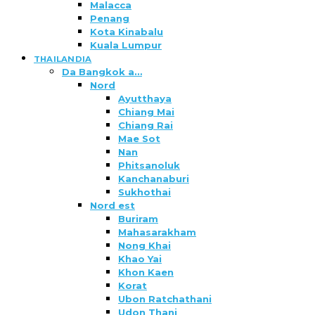
Malacca
Penang
Kota Kinabalu
Kuala Lumpur
THAILANDIA
Da Bangkok a…
Nord
Ayutthaya
Chiang Mai
Chiang Rai
Mae Sot
Nan
Phitsanoluk
Kanchanaburi
Sukhothai
Nord est
Buriram
Mahasarakham
Nong Khai
Khao Yai
Khon Kaen
Korat
Ubon Ratchathani
Udon Thani