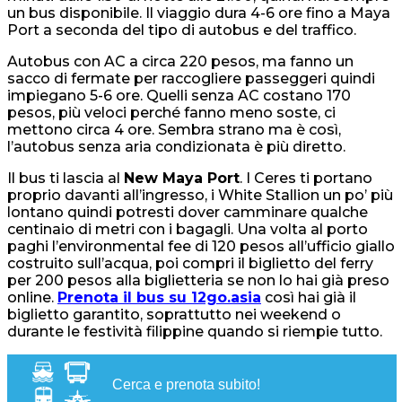
un bus disponibile. Il viaggio dura 4-6 ore fino a Maya
Port a seconda del tipo di autobus e del traffico.
Autobus con AC a circa 220 pesos, ma fanno un
sacco di fermate per raccogliere passeggeri quindi
impiegano 5-6 ore. Quelli senza AC costano 170
pesos, più veloci perché fanno meno soste, ci
mettono circa 4 ore. Sembra strano ma è così,
l’autobus senza aria condizionata è più diretto.
Il bus ti lascia al
New Maya Port
. I Ceres ti portano
proprio davanti all’ingresso, i White Stallion un po’ più
lontano quindi potresti dover camminare qualche
centinaio di metri con i bagagli. Una volta al porto
paghi l’environmental fee di 120 pesos all’ufficio giallo
costruito sull’acqua, poi compri il biglietto del ferry
per 200 pesos alla biglietteria se non lo hai già preso
online.
Prenota il bus su 12go.asia
così hai già il
biglietto garantito, soprattutto nei weekend o
durante le festività filippine quando si riempie tutto.
Cerca e prenota subito!