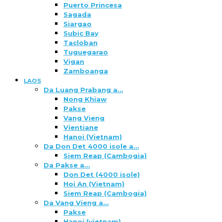
Puerto Princesa
Sagada
Siargao
Subic Bay
Tacloban
Tuguegarao
Vigan
Zamboanga
LAOS
Da Luang Prabang a…
Nong Khiaw
Pakse
Vang Vieng
Vientiane
Hanoi (Vietnam)
Da Don Det 4000 isole a…
Siem Reap (Cambogia)
Da Pakse a…
Don Det (4000 isole)
Hoi An (Vietnam)
Siem Reap (Cambogia)
Da Vang Vieng a…
Pakse
Hanoi (vietnam)