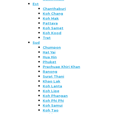
Est
Chanthaburi
Koh Chang
Koh Mak
Pattaya
Koh Samet
Koh Kood
Trat
Sud
Chumpon
Hat Yai
Hua Hin
Phuket
Prachuap Khiri Khan
Ranong
Surat Thani
Khao Lak
Koh Lanta
Koh Lipe
Koh Phangan
Koh Phi Phi
Koh Samui
Koh Tao