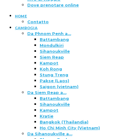
Dove prenotare online
HOME
Contatto
CAMBOGIA
Da Phnom Penh a…
Battambang
Mondulkiri
Sihanoukville
Siem Reap
Kampot
Koh Rong
Stung Treng
Pakse (Laos)
Saigon (vietnam)
Da Siem Reap a…
Battambang
Sihanoukville
Kampot
Kratie
Bangkok (Thailandia)
Ho Chi Minh City (Vietnam)
Da Sihanoukville a…