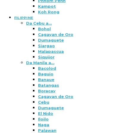
Phnom Penh
Kampot
Koh Rong
FILIPPINE
Da Cebu a…
Bohol
Cagayan de Oro
Dumaguete
Siargao
Malapascua
Siquijor
Da Manila a…
Bacolod
Baguio
Banaue
Batangas
Boracay
Cagayan de Oro
Cebu
Dumaguete
El Nido
Iloilo
Naga
Palawan