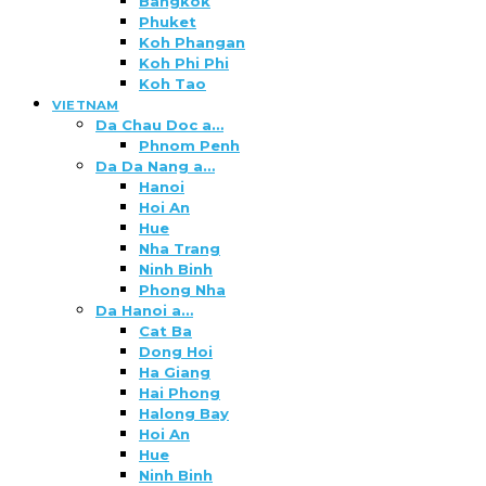
Bangkok
Phuket
Koh Phangan
Koh Phi Phi
Koh Tao
VIETNAM
Da Chau Doc a…
Phnom Penh
Da Da Nang a…
Hanoi
Hoi An
Hue
Nha Trang
Ninh Binh
Phong Nha
Da Hanoi a…
Cat Ba
Dong Hoi
Ha Giang
Hai Phong
Halong Bay
Hoi An
Hue
Ninh Binh