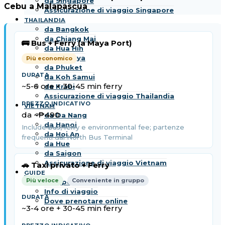
da Singapore
Cebu a Malapascua
Assicurazione di viaggio Singapore
THAILANDIA
da Bangkok
da Chiang Mai
🚌 Bus + Ferry (a Maya Port)
da Hua Hin
da Pattaya
Più economico
da Phuket
da Koh Samui
~5-6 ore + 30-45 min ferry
da Krabi
Assicurazione di viaggio Thailandia
VIETNAM
da ~₱490
da Da Nang
da Hanoi
Include bus, ferry e environmental fee; partenze
da Hoi An
frequenti dal North Bus Terminal
da Hue
da Saigon
Assicurazione di viaggio Vietnam
🚗 Taxi privato + Ferry
GUIDE
Più veloce
Conveniente in gruppo
Aeroporti, stazioni e porti
Info di viaggio
Dove prenotare online
~3-4 ore + 30-45 min ferry