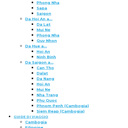
Phong Nha
Sapa
Saigon
Da Hoi An a…
Da Lat
Mui Ne
Phong Nha
Quy Nhon
Da Hue a…
Hoi An
Ninh Binh
Da Saigon a…
Can Tho
Dalat
Da Nang
Hoi An
Mui Ne
Nha Trang
Phu Quoc
Phnom Penh (Cambogia)
Siem Reap (Cambogia)
GUIDE DI VIAGGIO
Cambogia
Filippine