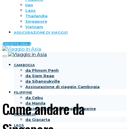
Iran
Laos
Thailandia
Singapore
Vietnam
ASSICURAZIONE DI VIAGGIO
PRENOTA ORA ➜
CAMBOGIA
da Phnom Penh
da Siem Reap
da Sihanoukville
Assicurazione di viaggio Cambogia
FILIPPINE
da Cebu
Come andare da
da Manila
Assicurazione di viaggio Filippine
INDONESIA
da Giacarta
LAOS