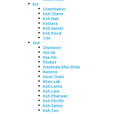
Est
Chanthaburi
Koh Chang
Koh Mak
Pattaya
Koh Samet
Koh Kood
Trat
Sud
Chumpon
Hat Yai
Hua Hin
Phuket
Prachuap Khiri Khan
Ranong
Surat Thani
Khao Lak
Koh Lanta
Koh Lipe
Koh Phangan
Koh Phi Phi
Koh Samui
Koh Tao