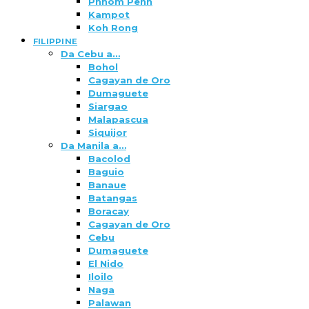
Phnom Penh
Kampot
Koh Rong
FILIPPINE
Da Cebu a…
Bohol
Cagayan de Oro
Dumaguete
Siargao
Malapascua
Siquijor
Da Manila a…
Bacolod
Baguio
Banaue
Batangas
Boracay
Cagayan de Oro
Cebu
Dumaguete
El Nido
Iloilo
Naga
Palawan