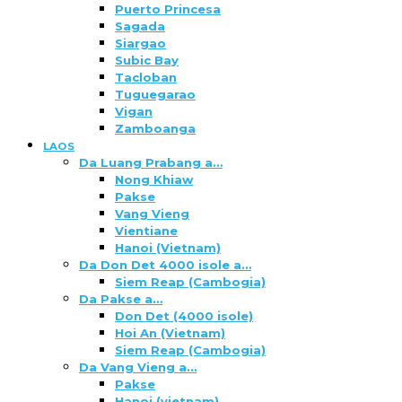
Puerto Princesa
Sagada
Siargao
Subic Bay
Tacloban
Tuguegarao
Vigan
Zamboanga
LAOS
Da Luang Prabang a…
Nong Khiaw
Pakse
Vang Vieng
Vientiane
Hanoi (Vietnam)
Da Don Det 4000 isole a…
Siem Reap (Cambogia)
Da Pakse a…
Don Det (4000 isole)
Hoi An (Vietnam)
Siem Reap (Cambogia)
Da Vang Vieng a…
Pakse
Hanoi (vietnam)