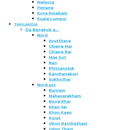
Malacca
Penang
Kota Kinabalu
Kuala Lumpur
THAILANDIA
Da Bangkok a…
Nord
Ayutthaya
Chiang Mai
Chiang Rai
Mae Sot
Nan
Phitsanoluk
Kanchanaburi
Sukhothai
Nord est
Buriram
Mahasarakham
Nong Khai
Khao Yai
Khon Kaen
Korat
Ubon Ratchathani
Udon Thani