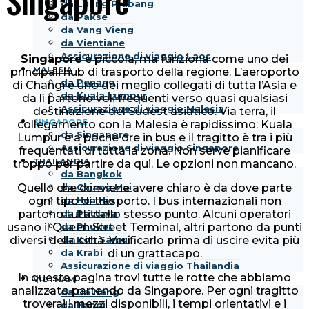
Singapore
da Luang Prabang
da Pakse
da Vang Vieng
da Vientiane
Assicurazione di viaggio Laos
Singapore
è piccola, ma funziona come uno dei
MALESIA
principali hub di trasporto della regione. L’aeroporto
da Penang
di Changi è uno dei meglio collegati di tutta l’Asia e
da Kuala Lumpur
da lì partono voli frequenti verso quasi qualsiasi
Assicurazione di viaggio Malesia
destinazione del Sudest asiatico. Via terra, il
SINGAPORE
collegamento con la Malesia è rapidissimo: Kuala
da Singapore
Lumpur è a poche ore in bus e il tragitto è tra i più
Assicurazione di viaggio Singapore
frequentati di tutta la zona. Non serve pianificare
THAILANDIA
troppo per partire da qui. Le opzioni non mancano.
da Bangkok
Quello che conviene avere chiaro è da dove parte
da Chiang Mai
ogni tipo di trasporto. I bus internazionali non
da Hua Hin
partono tutti dallo stesso punto. Alcuni operatori
da Pattaya
usano il Queen Street Terminal, altri partono da punti
da Phuket
diversi della città. Verificarlo prima di uscire evita più
da Koh Samui
di un grattacapo.
da Krabi
Assicurazione di viaggio Thailandia
In questa pagina trovi tutte le rotte che abbiamo
VIETNAM
analizzato partendo da Singapore. Per ogni tragitto
da Da Nang
troverai i mezzi disponibili, i tempi orientativi e i
da Hanoi