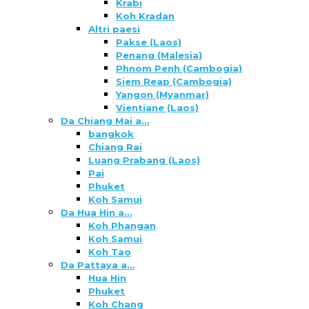
Krabi
Koh Kradan
Altri paesi
Pakse (Laos)
Penang (Malesia)
Phnom Penh (Cambogia)
Siem Reap (Cambogia)
Yangon (Myanmar)
Vientiane (Laos)
Da Chiang Mai a…
bangkok
Chiang Rai
Luang Prabang (Laos)
Pai
Phuket
Koh Samui
Da Hua Hin a…
Koh Phangan
Koh Samui
Koh Tao
Da Pattaya a…
Hua Hin
Phuket
Koh Chang