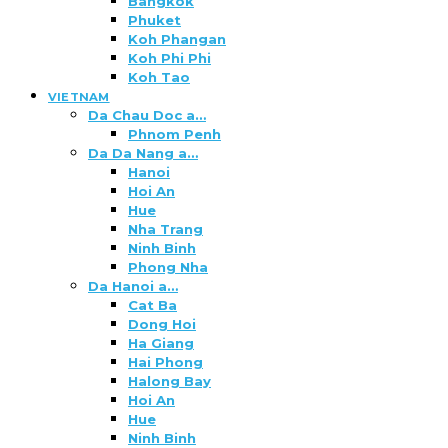
Bangkok
Phuket
Koh Phangan
Koh Phi Phi
Koh Tao
VIETNAM
Da Chau Doc a…
Phnom Penh
Da Da Nang a…
Hanoi
Hoi An
Hue
Nha Trang
Ninh Binh
Phong Nha
Da Hanoi a…
Cat Ba
Dong Hoi
Ha Giang
Hai Phong
Halong Bay
Hoi An
Hue
Ninh Binh