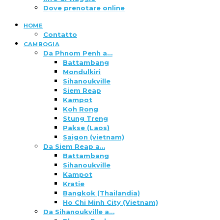
Dove prenotare online
HOME
Contatto
CAMBOGIA
Da Phnom Penh a…
Battambang
Mondulkiri
Sihanoukville
Siem Reap
Kampot
Koh Rong
Stung Treng
Pakse (Laos)
Saigon (vietnam)
Da Siem Reap a…
Battambang
Sihanoukville
Kampot
Kratie
Bangkok (Thailandia)
Ho Chi Minh City (Vietnam)
Da Sihanoukville a…