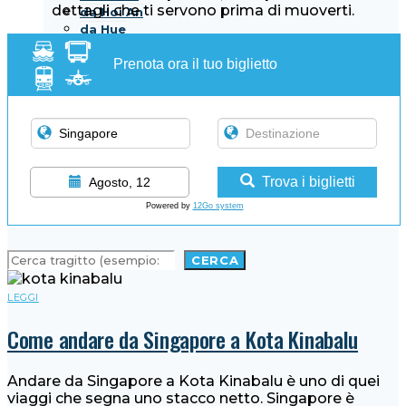
dettagli che ti servono prima di muoverti.
da Hoi An
da Hue
da Saigon
Prenota ora il tuo biglietto
Assicurazione di viaggio Vietnam
GUIDE
Aeroporti, stazioni e porti
Info di viaggio
Dove prenotare online
Trova i biglietti
Agosto, 12
Powered by
12Go system
CERCA
CERCA
LEGGI
Come andare da Singapore a Kota Kinabalu
Andare da Singapore a Kota Kinabalu è uno di quei
viaggi che segna uno stacco netto. Singapore è