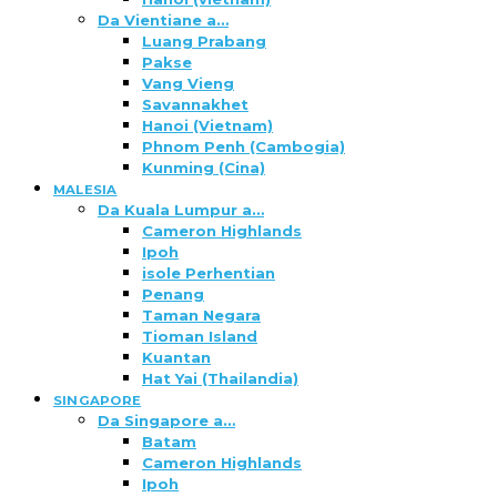
Da Vientiane a…
Luang Prabang
Pakse
Vang Vieng
Savannakhet
Hanoi (Vietnam)
Phnom Penh (Cambogia)
Kunming (Cina)
MALESIA
Da Kuala Lumpur a…
Cameron Highlands
Ipoh
isole Perhentian
Penang
Taman Negara
Tioman Island
Kuantan
Hat Yai (Thailandia)
SINGAPORE
Da Singapore a…
Batam
Cameron Highlands
Ipoh