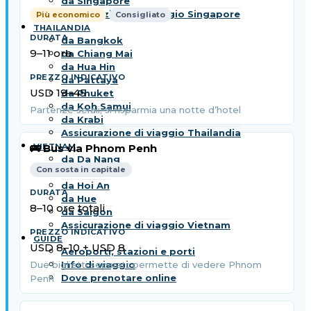
da Singapore
Assicurazione di viaggio Singapore
Più economico
Consigliato
THAILANDIA
da Bangkok
9–11 ore
da Chiang Mai
da Hua Hin
da Pattaya
USD 19–45
da Phuket
da Koh Samui
Partenze serali; si risparmia una notte d’hotel
da Krabi
Assicurazione di viaggio Thailandia
VIETNAM
🚌 Bus via Phnom Penh
da Da Nang
Con sosta in capitale
da Hanoi
da Hoi An
da Hue
8–10 ore totali
da Saigon
Assicurazione di viaggio Vietnam
GUIDE
USD 8–10 + USD 8
Aeroporti, stazioni e porti
Info di viaggio
Due biglietti separati; permette di vedere Phnom
Dove prenotare online
Penh