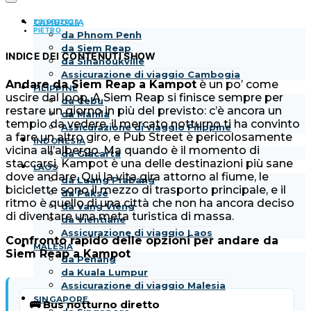
28/03/2023
CAMBOGIA
PIETRO
da Phnom Penh
da Siem Reap
INDICE DEI CONTENUTI
SHOW
da Sihanoukville
Assicurazione di viaggio Cambogia
Andare da Siem Reap a Kampot
è un po’ come
FILIPPINE
uscire dal loop. A Siem Reap si finisce sempre per
da Cebu
restare un giorno in più del previsto: c’è ancora un
da Manila
tempio da vedere, il mercato notturno ti ha convinto
Assicurazione di viaggio Filippine
a fare un altro giro, e Pub Street è pericolosamente
INDONESIA
vicina all’albergo. Ma quando è il momento di
da Giacarta
staccarsi, Kampot è una delle destinazioni più sane
LAOS
dove andare. Qui la vita gira attorno al fiume, le
da Luang Prabang
biciclette sono il mezzo di trasporto principale, e il
da Pakse
ritmo è quello di una città che non ha ancora deciso
da Vang Vieng
di diventare una meta turistica di massa.
da Vientiane
Assicurazione di viaggio Laos
Confronto rapido delle opzioni per andare da
MALESIA
Siem Reap a Kampot
da Penang
da Kuala Lumpur
Assicurazione di viaggio Malesia
SINGAPORE
🚌 Bus notturno diretto