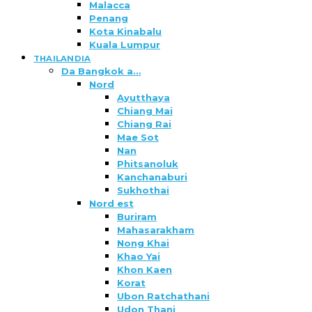
Malacca
Penang
Kota Kinabalu
Kuala Lumpur
THAILANDIA
Da Bangkok a…
Nord
Ayutthaya
Chiang Mai
Chiang Rai
Mae Sot
Nan
Phitsanoluk
Kanchanaburi
Sukhothai
Nord est
Buriram
Mahasarakham
Nong Khai
Khao Yai
Khon Kaen
Korat
Ubon Ratchathani
Udon Thani