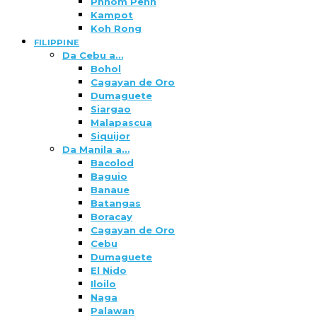
Phnom Penh
Kampot
Koh Rong
FILIPPINE
Da Cebu a…
Bohol
Cagayan de Oro
Dumaguete
Siargao
Malapascua
Siquijor
Da Manila a…
Bacolod
Baguio
Banaue
Batangas
Boracay
Cagayan de Oro
Cebu
Dumaguete
El Nido
Iloilo
Naga
Palawan