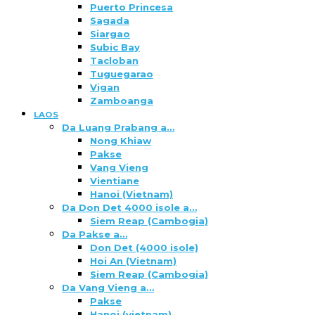
Puerto Princesa
Sagada
Siargao
Subic Bay
Tacloban
Tuguegarao
Vigan
Zamboanga
LAOS
Da Luang Prabang a…
Nong Khiaw
Pakse
Vang Vieng
Vientiane
Hanoi (Vietnam)
Da Don Det 4000 isole a…
Siem Reap (Cambogia)
Da Pakse a…
Don Det (4000 isole)
Hoi An (Vietnam)
Siem Reap (Cambogia)
Da Vang Vieng a…
Pakse
Hanoi (vietnam)