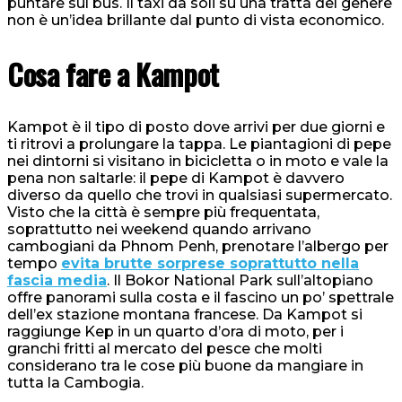
puntare sul bus. Il taxi da soli su una tratta del genere
non è un’idea brillante dal punto di vista economico.
Cosa fare a Kampot
Kampot è il tipo di posto dove arrivi per due giorni e
ti ritrovi a prolungare la tappa. Le piantagioni di pepe
nei dintorni si visitano in bicicletta o in moto e vale la
pena non saltarle: il pepe di Kampot è davvero
diverso da quello che trovi in qualsiasi supermercato.
Visto che la città è sempre più frequentata,
soprattutto nei weekend quando arrivano
cambogiani da Phnom Penh, prenotare l’albergo per
tempo
evita brutte sorprese soprattutto nella
fascia media
. Il Bokor National Park sull’altopiano
offre panorami sulla costa e il fascino un po’ spettrale
dell’ex stazione montana francese. Da Kampot si
raggiunge Kep in un quarto d’ora di moto, per i
granchi fritti al mercato del pesce che molti
considerano tra le cose più buone da mangiare in
tutta la Cambogia.