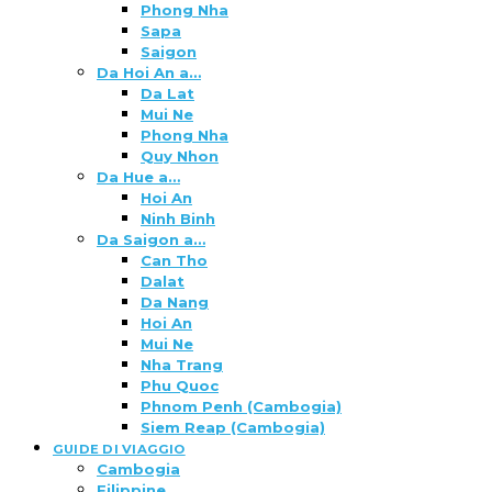
Phong Nha
Sapa
Saigon
Da Hoi An a…
Da Lat
Mui Ne
Phong Nha
Quy Nhon
Da Hue a…
Hoi An
Ninh Binh
Da Saigon a…
Can Tho
Dalat
Da Nang
Hoi An
Mui Ne
Nha Trang
Phu Quoc
Phnom Penh (Cambogia)
Siem Reap (Cambogia)
GUIDE DI VIAGGIO
Cambogia
Filippine