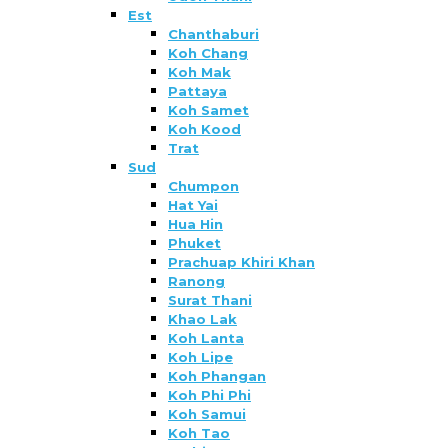
Est
Chanthaburi
Koh Chang
Koh Mak
Pattaya
Koh Samet
Koh Kood
Trat
Sud
Chumpon
Hat Yai
Hua Hin
Phuket
Prachuap Khiri Khan
Ranong
Surat Thani
Khao Lak
Koh Lanta
Koh Lipe
Koh Phangan
Koh Phi Phi
Koh Samui
Koh Tao