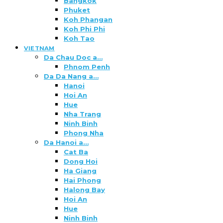
Bangkok
Phuket
Koh Phangan
Koh Phi Phi
Koh Tao
VIETNAM
Da Chau Doc a…
Phnom Penh
Da Da Nang a…
Hanoi
Hoi An
Hue
Nha Trang
Ninh Binh
Phong Nha
Da Hanoi a…
Cat Ba
Dong Hoi
Ha Giang
Hai Phong
Halong Bay
Hoi An
Hue
Ninh Binh