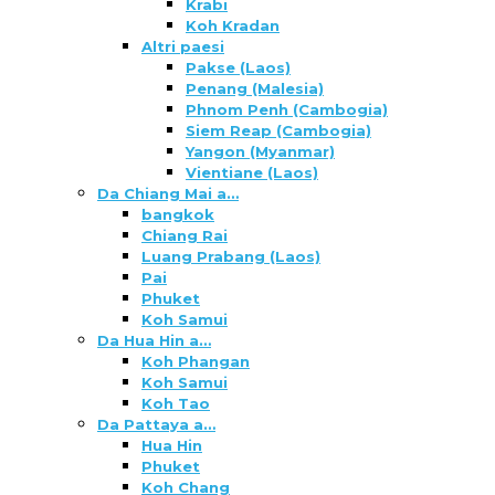
Krabi
Koh Kradan
Altri paesi
Pakse (Laos)
Penang (Malesia)
Phnom Penh (Cambogia)
Siem Reap (Cambogia)
Yangon (Myanmar)
Vientiane (Laos)
Da Chiang Mai a…
bangkok
Chiang Rai
Luang Prabang (Laos)
Pai
Phuket
Koh Samui
Da Hua Hin a…
Koh Phangan
Koh Samui
Koh Tao
Da Pattaya a…
Hua Hin
Phuket
Koh Chang