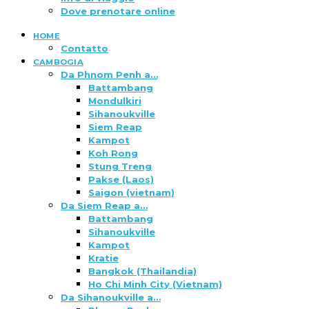
Dove prenotare online
HOME
Contatto
CAMBOGIA
Da Phnom Penh a…
Battambang
Mondulkiri
Sihanoukville
Siem Reap
Kampot
Koh Rong
Stung Treng
Pakse (Laos)
Saigon (vietnam)
Da Siem Reap a…
Battambang
Sihanoukville
Kampot
Kratie
Bangkok (Thailandia)
Ho Chi Minh City (Vietnam)
Da Sihanoukville a…