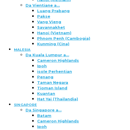
Da Vientiane a…
Luang Prabang
Pakse
Vang Vieng
Savannakhet
Hanoi (Vietnam)
Phnom Penh (Cambogia)
Kunming (Cina)
MALESIA
Da Kuala Lumpur a…
Cameron Highlands
Ipoh
isole Perhentian
Penang
Taman Negara
Tioman Island
Kuantan
Hat Yai (Thailandia)
SINGAPORE
Da Singapore a…
Batam
Cameron Highlands
Ipoh