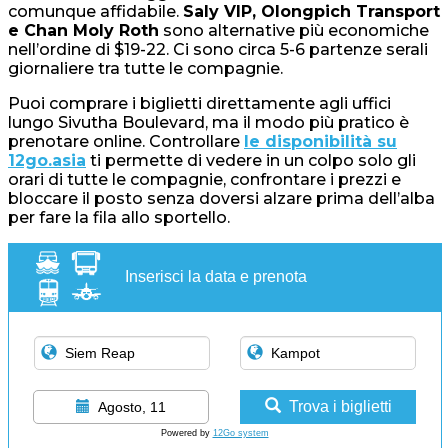
comunque affidabile.
Saly VIP, Olongpich Transport
e Chan Moly Roth
sono alternative più economiche
nell’ordine di $19-22. Ci sono circa 5-6 partenze serali
giornaliere tra tutte le compagnie.
Puoi comprare i biglietti direttamente agli uffici
lungo Sivutha Boulevard, ma il modo più pratico è
prenotare online. Controllare
le disponibilità su
12go.asia
ti permette di vedere in un colpo solo gli
orari di tutte le compagnie, confrontare i prezzi e
bloccare il posto senza doversi alzare prima dell’alba
per fare la fila allo sportello.
Inserisci la data e prenota
Trova i biglietti
Agosto, 11
Powered by
12Go system