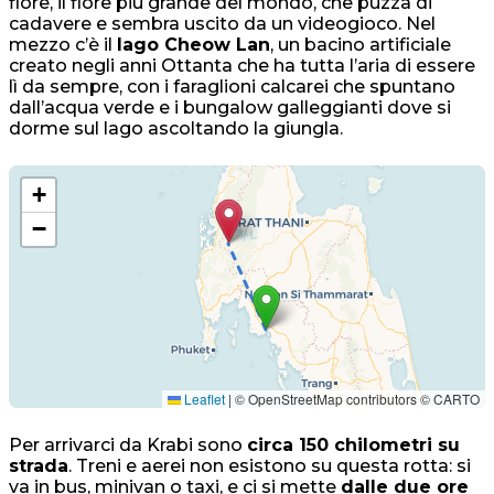
fiore, il fiore più grande del mondo, che puzza di
cadavere e sembra uscito da un videogioco. Nel
mezzo c’è il
lago Cheow Lan
, un bacino artificiale
creato negli anni Ottanta che ha tutta l’aria di essere
lì da sempre, con i faraglioni calcarei che spuntano
dall’acqua verde e i bungalow galleggianti dove si
dorme sul lago ascoltando la giungla.
+
−
Leaflet
|
© OpenStreetMap contributors © CARTO
Per arrivarci da Krabi sono
circa 150 chilometri su
strada
. Treni e aerei non esistono su questa rotta: si
va in bus, minivan o taxi, e ci si mette
dalle due ore