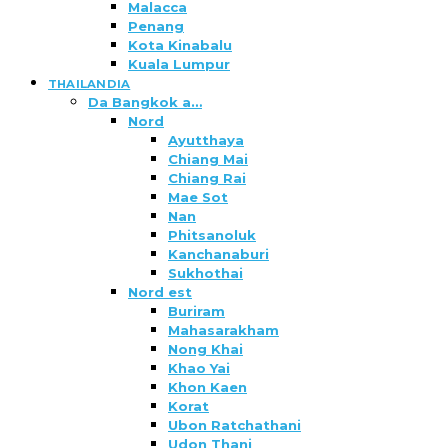
Malacca
Penang
Kota Kinabalu
Kuala Lumpur
THAILANDIA
Da Bangkok a…
Nord
Ayutthaya
Chiang Mai
Chiang Rai
Mae Sot
Nan
Phitsanoluk
Kanchanaburi
Sukhothai
Nord est
Buriram
Mahasarakham
Nong Khai
Khao Yai
Khon Kaen
Korat
Ubon Ratchathani
Udon Thani