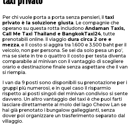
Per chi vuole porta a porta senza pensieri, il
taxi
privato è la soluzione giusta
. Le compagnie che
operano su questa rotta includono
Andaman Taxis,
Call Me Taxi Thailand e BangkokTaxi24
, tutte
prenotabili online. Il viaggio
dura circa 2 ore e
mezza
, e il costo si aggira tra 1.600 e 3.500 baht per il
veicolo, non per persona. Se sei da solo pesa un po’,
ma se siete in tre o quattro il costo per testa diventa
comparabile al minivan con il vantaggio di scegliere
orario e destinazione finale senza aspettare che il van
si riempia.
I van da 9 posti sono disponibili su prenotazione per i
gruppi più numerosi, e in quel caso il risparmio
rispetto ai posti singoli del minivan condiviso si sente
davvero. Un altro vantaggio del taxi è che puoi farti
lasciare direttamente al molo del lago Cheow Lan se
hai già prenotato i bungalow galleggianti, senza
dover poi organizzare un trasferimento separato dal
villaggio.