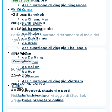
da Singapore
Più veloce
Assicurazione di viaggio Singapore
THAILANDIA
~2.5 ore
da Bangkok
da Chiang Mai
da Hua Hin
da 1.600 ฿ per veicolo
da Pattaya
da Phuket
Porta a porta, può portare direttamente al molo del
da Koh Samui
lago Cheow Lan
da Krabi
Assicurazione di viaggio Thailandia
VIETNAM
Minivan
da Da Nang
Consigliato
da Hanoi
da Hoi An
da Hue
2.5–4 ore
da Saigon
Assicurazione di viaggio Vietnam
GUIDE
da 350 ฿
Aeroporti, stazioni e porti
Info di viaggio
Pickup in hotel, arriva al villaggio di Khao Sok
Dove prenotare online
all’ingresso del parco