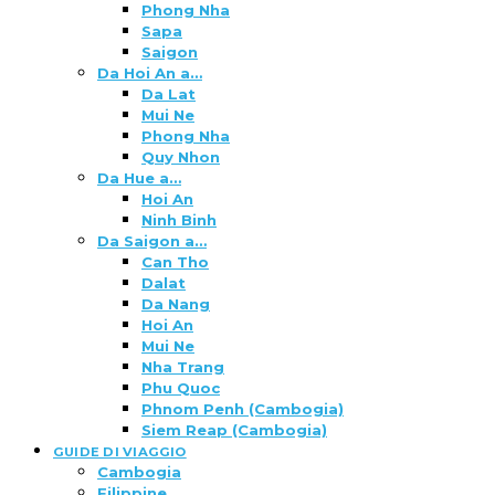
Phong Nha
Sapa
Saigon
Da Hoi An a…
Da Lat
Mui Ne
Phong Nha
Quy Nhon
Da Hue a…
Hoi An
Ninh Binh
Da Saigon a…
Can Tho
Dalat
Da Nang
Hoi An
Mui Ne
Nha Trang
Phu Quoc
Phnom Penh (Cambogia)
Siem Reap (Cambogia)
GUIDE DI VIAGGIO
Cambogia
Filippine