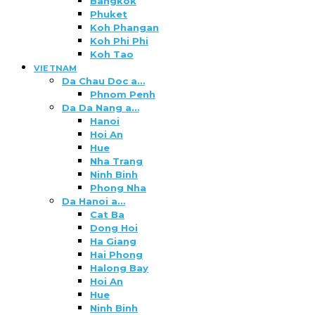
Bangkok
Phuket
Koh Phangan
Koh Phi Phi
Koh Tao
VIETNAM
Da Chau Doc a…
Phnom Penh
Da Da Nang a…
Hanoi
Hoi An
Hue
Nha Trang
Ninh Binh
Phong Nha
Da Hanoi a…
Cat Ba
Dong Hoi
Ha Giang
Hai Phong
Halong Bay
Hoi An
Hue
Ninh Binh