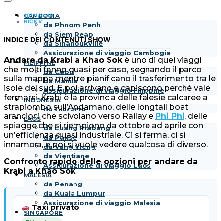
10/11/2019
CAMBOGIA
NICK V.
da Phnom Penh
da Siem Reap
INDICE DEI CONTENUTI
SHOW
da Sihanoukville
Assicurazione di viaggio Cambogia
Andare da Krabi a Khao Sok
è uno di quei viaggi
FILIPPINE
che molti fanno quasi per caso, segnando il parco
da Cebu
sulla mappa mentre pianificano il trasferimento tra le
da Manila
isole del sud. E poi arrivano e capiscono perché vale
Assicurazione di viaggio Filippine
fermarsi. Krabi è la provincia delle falesie calcaree a
INDONESIA
strapiombo sull’Andamano, delle longtail boat
da Giacarta
arancioni che scivolano verso Railay e
Phi Phi
, delle
LAOS
spiagge che si riempiono da ottobre ad aprile con
da Luang Prabang
un’efficienza quasi industriale. Ci si ferma, ci si
da Pakse
innamora, e poi si vuole vedere qualcosa di diverso.
da Vang Vieng
da Vientiane
Confronto rapido delle opzioni per andare da
Assicurazione di viaggio Laos
Krabi a Khao Sok
MALESIA
da Penang
da Kuala Lumpur
Assicurazione di viaggio Malesia
Taxi privato
SINGAPORE