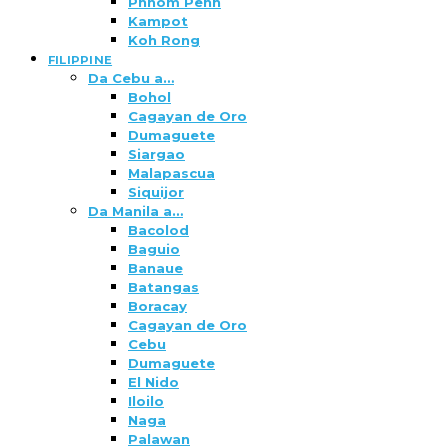
Phnom Penh
Kampot
Koh Rong
FILIPPINE
Da Cebu a…
Bohol
Cagayan de Oro
Dumaguete
Siargao
Malapascua
Siquijor
Da Manila a…
Bacolod
Baguio
Banaue
Batangas
Boracay
Cagayan de Oro
Cebu
Dumaguete
El Nido
Iloilo
Naga
Palawan