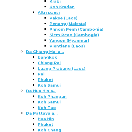
Krabi
Koh Kradan
Altri paesi
Pakse (Laos)
Penang (Malesia)
Phnom Penh (Cambogia)
Siem Reap (Cambogia)
Yangon (Myanmar)
Vientiane (Laos)
Da Chiang Mai a…
bangkok
Chiang Rai
Luang Prabang (Laos)
Pai
Phuket
Koh Samui
Da Hua Hin a…
Koh Phangan
Koh Samui
Koh Tao
Da Pattaya a…
Hua Hin
Phuket
Koh Chang