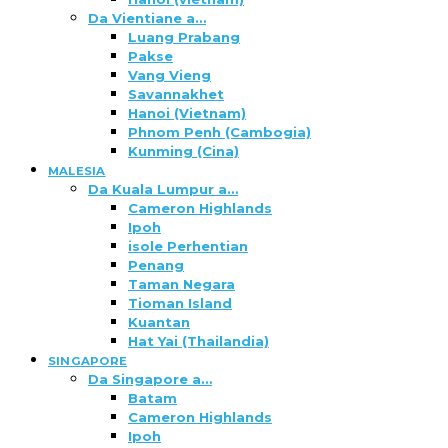
Da Vientiane a…
Luang Prabang
Pakse
Vang Vieng
Savannakhet
Hanoi (Vietnam)
Phnom Penh (Cambogia)
Kunming (Cina)
MALESIA
Da Kuala Lumpur a…
Cameron Highlands
Ipoh
isole Perhentian
Penang
Taman Negara
Tioman Island
Kuantan
Hat Yai (Thailandia)
SINGAPORE
Da Singapore a…
Batam
Cameron Highlands
Ipoh