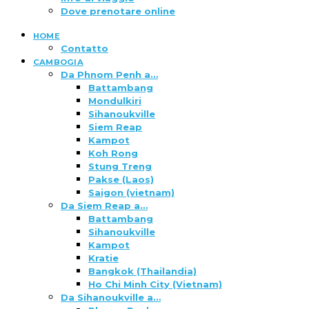
Dove prenotare online
HOME
Contatto
CAMBOGIA
Da Phnom Penh a…
Battambang
Mondulkiri
Sihanoukville
Siem Reap
Kampot
Koh Rong
Stung Treng
Pakse (Laos)
Saigon (vietnam)
Da Siem Reap a…
Battambang
Sihanoukville
Kampot
Kratie
Bangkok (Thailandia)
Ho Chi Minh City (Vietnam)
Da Sihanoukville a…