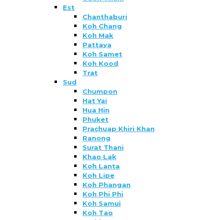
Est
Chanthaburi
Koh Chang
Koh Mak
Pattaya
Koh Samet
Koh Kood
Trat
Sud
Chumpon
Hat Yai
Hua Hin
Phuket
Prachuap Khiri Khan
Ranong
Surat Thani
Khao Lak
Koh Lanta
Koh Lipe
Koh Phangan
Koh Phi Phi
Koh Samui
Koh Tao