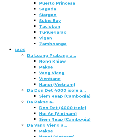
Puerto Princesa
Sagada
Siargao
Subic Bay
Tacloban
Tuguegarao
Vigan
Zamboanga
LAOS
Da Luang Prabang a…
Nong Khiaw
Pakse
Vang Vieng
Vientiane
Hanoi (Vietnam)
Da Don Det 4000 isole a…
Siem Reap (Cambogia)
Da Pakse a…
Don Det (4000 isole)
Hoi An (Vietnam)
Siem Reap (Cambogia)
Da Vang Vieng a…
Pakse
Hanoi (vietnam)