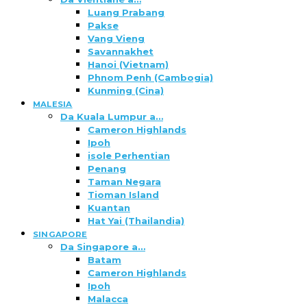
Luang Prabang
Pakse
Vang Vieng
Savannakhet
Hanoi (Vietnam)
Phnom Penh (Cambogia)
Kunming (Cina)
MALESIA
Da Kuala Lumpur a…
Cameron Highlands
Ipoh
isole Perhentian
Penang
Taman Negara
Tioman Island
Kuantan
Hat Yai (Thailandia)
SINGAPORE
Da Singapore a…
Batam
Cameron Highlands
Ipoh
Malacca