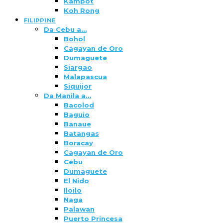
Kampot
Koh Rong
FILIPPINE
Da Cebu a…
Bohol
Cagayan de Oro
Dumaguete
Siargao
Malapascua
Siquijor
Da Manila a…
Bacolod
Baguio
Banaue
Batangas
Boracay
Cagayan de Oro
Cebu
Dumaguete
El Nido
Iloilo
Naga
Palawan
Puerto Princesa