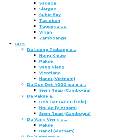
Sagada
Siargao
Subic Bay
Tacloban
Tuguegarao
Vigan
Zamboanga
LAOS
Da Luang Prabang a…
Nong Khiaw
Pakse
Vang Vieng
Vientiane
Hanoi (Vietnam)
Da Don Det 4000 isole a…
Siem Reap (Cambogia)
Da Pakse a…
Don Det (4000 isole)
Hoi An (Vietnam)
Siem Reap (Cambogia)
Da Vang Vieng a…
Pakse
Hanoi (vietnam)
Da Vientiane a…