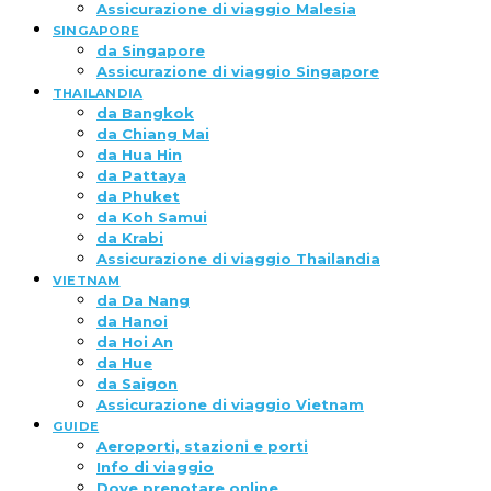
Assicurazione di viaggio Malesia
SINGAPORE
da Singapore
Assicurazione di viaggio Singapore
THAILANDIA
da Bangkok
da Chiang Mai
da Hua Hin
da Pattaya
da Phuket
da Koh Samui
da Krabi
Assicurazione di viaggio Thailandia
VIETNAM
da Da Nang
da Hanoi
da Hoi An
da Hue
da Saigon
Assicurazione di viaggio Vietnam
GUIDE
Aeroporti, stazioni e porti
Info di viaggio
Dove prenotare online