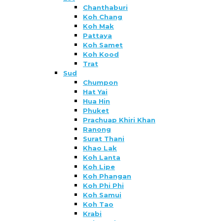
Chanthaburi
Koh Chang
Koh Mak
Pattaya
Koh Samet
Koh Kood
Trat
Sud
Chumpon
Hat Yai
Hua Hin
Phuket
Prachuap Khiri Khan
Ranong
Surat Thani
Khao Lak
Koh Lanta
Koh Lipe
Koh Phangan
Koh Phi Phi
Koh Samui
Koh Tao
Krabi