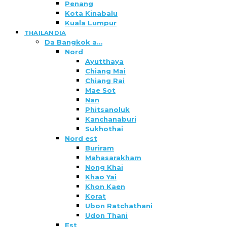
Penang
Kota Kinabalu
Kuala Lumpur
THAILANDIA
Da Bangkok a…
Nord
Ayutthaya
Chiang Mai
Chiang Rai
Mae Sot
Nan
Phitsanoluk
Kanchanaburi
Sukhothai
Nord est
Buriram
Mahasarakham
Nong Khai
Khao Yai
Khon Kaen
Korat
Ubon Ratchathani
Udon Thani
Est