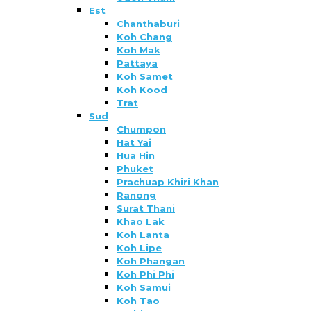
Est
Chanthaburi
Koh Chang
Koh Mak
Pattaya
Koh Samet
Koh Kood
Trat
Sud
Chumpon
Hat Yai
Hua Hin
Phuket
Prachuap Khiri Khan
Ranong
Surat Thani
Khao Lak
Koh Lanta
Koh Lipe
Koh Phangan
Koh Phi Phi
Koh Samui
Koh Tao