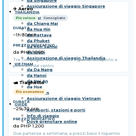
da Singapore
Assicurazione di viaggio Singapore
✈️ Aereo
THAILANDIA
da Bangkok
Più veloce
Consigliato
da Chiang Mai
da Hua Hin
~1h 30min
da Pattaya
da Phuket
da Koh Samui
da PHP 1.200
da Krabi
Assicurazione di viaggio Thailandia
Tre compagnie con voli tutto il giorno; aeroporto a
VIETNAM
pochi km dal centro
da Da Nang
da Hanoi
da Hoi An
🛥 Traghetto
da Hue
Più economico
da Saigon
Assicurazione di viaggio Vietnam
GUIDE
~29-30 ore
Aeroporti, stazioni e porti
Info di viaggio
Dove prenotare online
da PHP 1.200
Due partenze a settimana; a prezzi bassi il risparmio