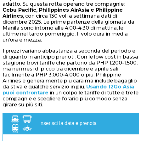
adatto. Su questa rotta operano tre compagnie:
Cebu Pacific, Philippines AirAsia e Philippine
Airlines
, con circa 130 voli a settimana dati di
dicembre 2025. Le prime partenze della giornata da
Manila sono intorno alle 4:00-4:30 di mattina, le
ultime nel tardo pomeriggio. Il volo dura in media
un’ora e mezza.
I prezzi variano abbastanza a seconda del periodo e
di quanto in anticipo prenoti. Con le low cost in bassa
stagione trovi tariffe che partono da PHP 1.200-1.500,
ma nei mesi di picco tra dicembre e aprile sali
facilmente a PHP 3.000-4.000 o più. Philippine
Airlines è generalmente più cara ma include bagaglio
da stiva e qualche servizio in più.
Usando 12Go Asia
puoi confrontare
in un colpo le tariffe di tutte e tre le
compagnie e scegliere l’orario più comodo senza
girare su più siti.
Inserisci la data e prenota