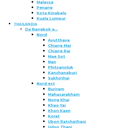
Malacca
Penang
Kota Kinabalu
Kuala Lumpur
THAILANDIA
Da Bangkok a…
Nord
Ayutthaya
Chiang Mai
Chiang Rai
Mae Sot
Nan
Phitsanoluk
Kanchanaburi
Sukhothai
Nord est
Buriram
Mahasarakham
Nong Khai
Khao Yai
Khon Kaen
Korat
Ubon Ratchathani
Udon Thani