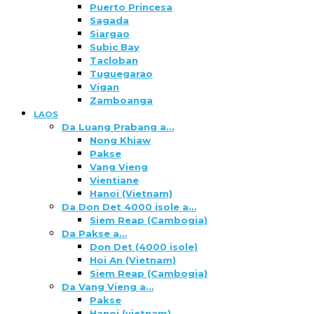
Puerto Princesa
Sagada
Siargao
Subic Bay
Tacloban
Tuguegarao
Vigan
Zamboanga
LAOS
Da Luang Prabang a…
Nong Khiaw
Pakse
Vang Vieng
Vientiane
Hanoi (Vietnam)
Da Don Det 4000 isole a…
Siem Reap (Cambogia)
Da Pakse a…
Don Det (4000 isole)
Hoi An (Vietnam)
Siem Reap (Cambogia)
Da Vang Vieng a…
Pakse
Hanoi (vietnam)