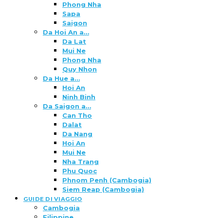
Phong Nha
Sapa
Saigon
Da Hoi An a…
Da Lat
Mui Ne
Phong Nha
Quy Nhon
Da Hue a…
Hoi An
Ninh Binh
Da Saigon a…
Can Tho
Dalat
Da Nang
Hoi An
Mui Ne
Nha Trang
Phu Quoc
Phnom Penh (Cambogia)
Siem Reap (Cambogia)
GUIDE DI VIAGGIO
Cambogia
Filippine