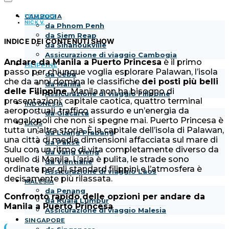
19/12/2019
CAMBOGIA
NICK V.
da Phnom Penh
da Siem Reap
INDICE DEI CONTENUTI
SHOW
da Sihanoukville
Assicurazione di viaggio Cambogia
Andare da Manila a Puerto Princesa
è il primo
FILIPPINE
passo per chiunque voglia esplorare Palawan, l’isola
da Cebu
che da anni domina le classifiche
dei posti più belli
da Manila
delle Filippine
. Manila non ha bisogno di
Assicurazione di viaggio Filippine
presentazioni: capitale caotica, quattro terminal
INDONESIA
aeroportuali, traffico assurdo e un’energia da
da Giacarta
megalopoli che non si spegne mai. Puerto Princesa è
LAOS
tutta un’altra storia. È la capitale dell’isola di Palawan,
da Luang Prabang
una città di medie dimensioni affacciata sul mare di
da Pakse
Sulu con un ritmo di vita completamente diverso da
da Vang Vieng
quello di Manila. L’aria è pulita, le strade sono
da Vientiane
ordinate per gli standard filippini e l’atmosfera è
Assicurazione di viaggio Laos
decisamente più rilassata.
MALESIA
da Penang
Confronto rapido delle opzioni per andare da
da Kuala Lumpur
Manila a Puerto Princesa
Assicurazione di viaggio Malesia
SINGAPORE