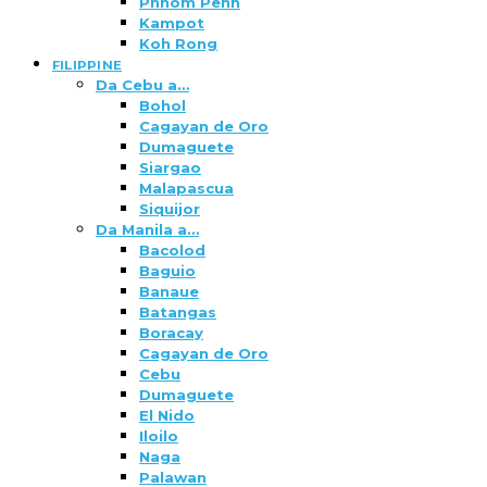
Phnom Penh
Kampot
Koh Rong
FILIPPINE
Da Cebu a…
Bohol
Cagayan de Oro
Dumaguete
Siargao
Malapascua
Siquijor
Da Manila a…
Bacolod
Baguio
Banaue
Batangas
Boracay
Cagayan de Oro
Cebu
Dumaguete
El Nido
Iloilo
Naga
Palawan