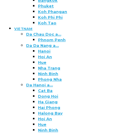
Bangkok
Phuket
Koh Phangan
Koh Phi Phi
Koh Tao
VIETNAM
Da Chau Doc a…
Phnom Penh
Da Da Nang a…
Hanoi
Hoi An
Hue
Nha Trang
Ninh Binh
Phong Nha
Da Hanoi a…
Cat Ba
Dong Hoi
Ha Giang
Hai Phong
Halong Bay
Hoi An
Hue
Ninh Binh