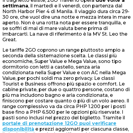
Il traghetto esiste, 2GO Travel lo opera
due volte a
settimana
, il martedì e il venerdì, con partenza dal
North Harbor Pier 4 di Manila. Il viaggio dura circa 29-
30 ore, che vuol dire una notte e mezza intera in mare
aperto. Non è una rotta nota per essere tranquilla, e
se soffri di mal di mare valuta bene prima di
imbarcarti. La nave di riferimento è la MV St. Leo the
Great.
Le tariffe 2GO coprono un range piuttosto ampio a
seconda della sistemazione scelta. Le classi più
economiche, Super Value e Mega Value, sono tipo
dormitorio con letti a castello, senza aria
condizionata nella Super Value e con AC nella Mega
Value, per pochi soldi ma zero privacy. Le classi
Tourist e Business offrono più spazio e comfort. Le
cabine private, per due o quattro persone, costano di
più ma includono bagno e aria condizionata, e
finiscono per costare quanto o più di un volo aereo. Il
range complessivo va da circa PHP 1.200 per i posti
base fino a PHP 6.500 per le opzioni più riservate. I
pasti sono inclusi nel prezzo del biglietto. Tramite il
portale di prenotazione 12GO puoi verificare
disponibilità
e prezzi aggiornati per ciascuna classe,