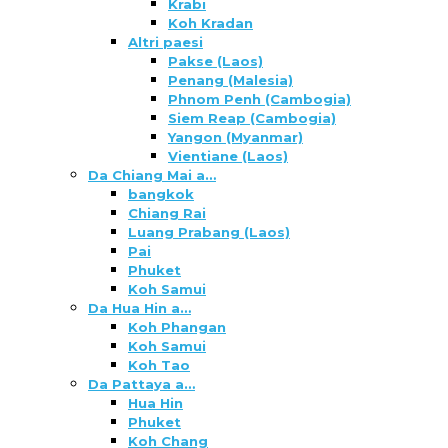
Krabi
Koh Kradan
Altri paesi
Pakse (Laos)
Penang (Malesia)
Phnom Penh (Cambogia)
Siem Reap (Cambogia)
Yangon (Myanmar)
Vientiane (Laos)
Da Chiang Mai a…
bangkok
Chiang Rai
Luang Prabang (Laos)
Pai
Phuket
Koh Samui
Da Hua Hin a…
Koh Phangan
Koh Samui
Koh Tao
Da Pattaya a…
Hua Hin
Phuket
Koh Chang