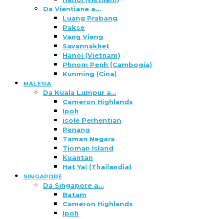
Da Vientiane a…
Luang Prabang
Pakse
Vang Vieng
Savannakhet
Hanoi (Vietnam)
Phnom Penh (Cambogia)
Kunming (Cina)
MALESIA
Da Kuala Lumpur a…
Cameron Highlands
Ipoh
isole Perhentian
Penang
Taman Negara
Tioman Island
Kuantan
Hat Yai (Thailandia)
SINGAPORE
Da Singapore a…
Batam
Cameron Highlands
Ipoh