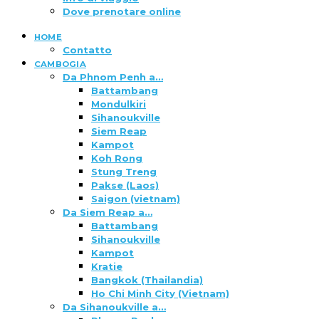
Dove prenotare online
HOME
Contatto
CAMBOGIA
Da Phnom Penh a…
Battambang
Mondulkiri
Sihanoukville
Siem Reap
Kampot
Koh Rong
Stung Treng
Pakse (Laos)
Saigon (vietnam)
Da Siem Reap a…
Battambang
Sihanoukville
Kampot
Kratie
Bangkok (Thailandia)
Ho Chi Minh City (Vietnam)
Da Sihanoukville a…