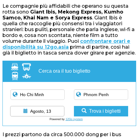
Le compagnie più affidabili che operano su questa
rotta sono
Giant Ibis, Mekong Express, Kumho
Samco, Khai Nam e Sorya Express
. Giant Ibis è
quella che raccoglie più consensi tra i viaggiatori
stranieri: bus puliti, personale che parla inglese, wi-fi a
bordo e, cosa non scontata, niente film a tutto
volume durante il viaggio. Puoi
confrontare orari e
disponibilità su 12go.asia
prima di partire, così hai
già il biglietto in tasca senza dover girare per agenzie.
Cerca ora il tuo biglietto
Trova i biglietti
Agosto, 13
Powered by
12Go system
I prezzi partono da circa 500.000 dong per i bus