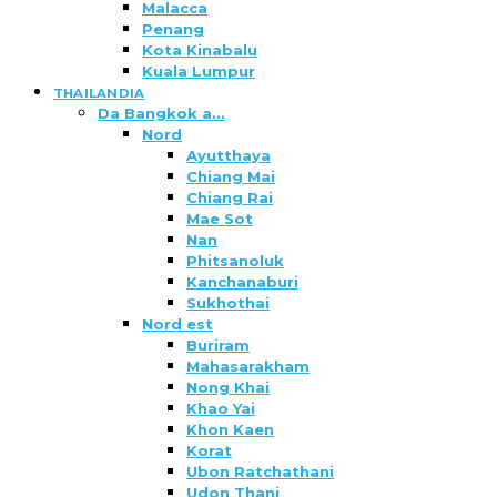
Malacca
Penang
Kota Kinabalu
Kuala Lumpur
THAILANDIA
Da Bangkok a…
Nord
Ayutthaya
Chiang Mai
Chiang Rai
Mae Sot
Nan
Phitsanoluk
Kanchanaburi
Sukhothai
Nord est
Buriram
Mahasarakham
Nong Khai
Khao Yai
Khon Kaen
Korat
Ubon Ratchathani
Udon Thani