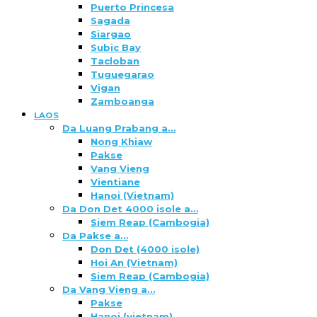
Puerto Princesa
Sagada
Siargao
Subic Bay
Tacloban
Tuguegarao
Vigan
Zamboanga
LAOS
Da Luang Prabang a…
Nong Khiaw
Pakse
Vang Vieng
Vientiane
Hanoi (Vietnam)
Da Don Det 4000 isole a…
Siem Reap (Cambogia)
Da Pakse a…
Don Det (4000 isole)
Hoi An (Vietnam)
Siem Reap (Cambogia)
Da Vang Vieng a…
Pakse
Hanoi (vietnam)