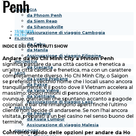
Penh
CAMBOGIA
da Phnom Penh
da Siem Reap
da Sihanoukville
15/06/2019
Assicurazione di viaggio Cambogia
PIETRO
FILIPPINE
da Cebu
INDICE DEI CONTENUTI
SHOW
da Manila
Assicurazione di viaggio Filippine
Andare da Ho Chi Minh City a Phnom Penh
INDONESIA
significa passare da una città caotica e frenetica a
da Giacarta
un’altra città caotica e frenetica, ma con un carattere
LAOS
completamente diverso. Ho Chi Minh City, o Saigon
da Luang Prabang
se preferisci il vecchio nome che i locali usano ancora
da Pakse
tranquillamente, è il posto dove il Vietnam accelera al
da Vang Vieng
massimo: dodici milioni di persone, motorini
da Vientiane
ovunque, grattacieli che spuntano accanto a pagode
Assicurazione di viaggio Laos
coloniali, e bar che rimangono aperti finché l’ultimo
MALESIA
cliente non decide di andarsene. Se non l’hai ancora
da Penang
visitata, preparati a un bel casino nel senso buono del
da Kuala Lumpur
termine.
Assicurazione di viaggio Malesia
SINGAPORE
Confronto rapido delle opzioni per andare da Ho