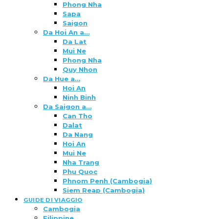
Phong Nha
Sapa
Saigon
Da Hoi An a…
Da Lat
Mui Ne
Phong Nha
Quy Nhon
Da Hue a…
Hoi An
Ninh Binh
Da Saigon a…
Can Tho
Dalat
Da Nang
Hoi An
Mui Ne
Nha Trang
Phu Quoc
Phnom Penh (Cambogia)
Siem Reap (Cambogia)
GUIDE DI VIAGGIO
Cambogia
Filippine