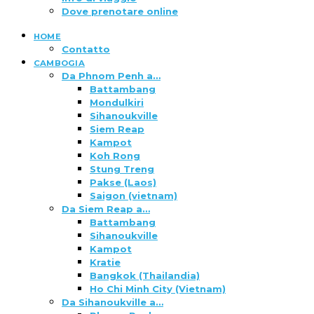
Dove prenotare online
HOME
Contatto
CAMBOGIA
Da Phnom Penh a…
Battambang
Mondulkiri
Sihanoukville
Siem Reap
Kampot
Koh Rong
Stung Treng
Pakse (Laos)
Saigon (vietnam)
Da Siem Reap a…
Battambang
Sihanoukville
Kampot
Kratie
Bangkok (Thailandia)
Ho Chi Minh City (Vietnam)
Da Sihanoukville a…