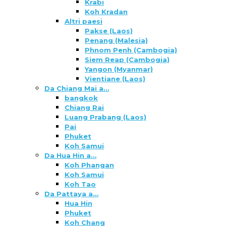
Krabi
Koh Kradan
Altri paesi
Pakse (Laos)
Penang (Malesia)
Phnom Penh (Cambogia)
Siem Reap (Cambogia)
Yangon (Myanmar)
Vientiane (Laos)
Da Chiang Mai a…
bangkok
Chiang Rai
Luang Prabang (Laos)
Pai
Phuket
Koh Samui
Da Hua Hin a…
Koh Phangan
Koh Samui
Koh Tao
Da Pattaya a…
Hua Hin
Phuket
Koh Chang