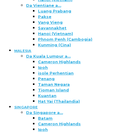
Da Vientiane a…
Luang Prabang
Pakse
Vang Vieng
Savannakhet
Hanoi (Vietnam)
Phnom Penh (Cambogia)
Kunming (Cina)
MALESIA
Da Kuala Lumpur a…
Cameron Highlands
Ipoh
isole Perhentian
Penang
Taman Negara
Tioman Island
Kuantan
Hat Yai (Thailandia)
SINGAPORE
Da Singapore a…
Batam
Cameron Highlands
Ipoh