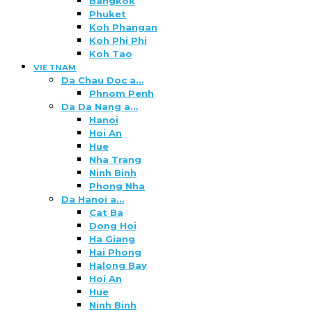
Bangkok
Phuket
Koh Phangan
Koh Phi Phi
Koh Tao
VIETNAM
Da Chau Doc a…
Phnom Penh
Da Da Nang a…
Hanoi
Hoi An
Hue
Nha Trang
Ninh Binh
Phong Nha
Da Hanoi a…
Cat Ba
Dong Hoi
Ha Giang
Hai Phong
Halong Bay
Hoi An
Hue
Ninh Binh