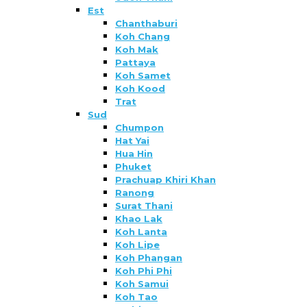
Est
Chanthaburi
Koh Chang
Koh Mak
Pattaya
Koh Samet
Koh Kood
Trat
Sud
Chumpon
Hat Yai
Hua Hin
Phuket
Prachuap Khiri Khan
Ranong
Surat Thani
Khao Lak
Koh Lanta
Koh Lipe
Koh Phangan
Koh Phi Phi
Koh Samui
Koh Tao