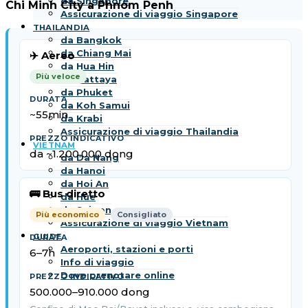
da Singapore
Chi Minh City a Phnom Penh
Assicurazione di viaggio Singapore
THAILANDIA
da Bangkok
da Chiang Mai
✈️ Aereo
da Hua Hin
Più veloce
da Pattaya
da Phuket
da Koh Samui
~55min
da Krabi
Assicurazione di viaggio Thailandia
VIETNAM
da ~1.200.000 dong
da Da Nang
da Hanoi
da Hoi An
🚌 Bus diretto
da Hue
da Saigon
Più economico
Consigliato
Assicurazione di viaggio Vietnam
GUIDE
Aeroporti, stazioni e porti
6–7h
Info di viaggio
Dove prenotare online
500.000–910.000 dong