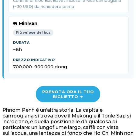
Confine di Moc Bai/Bavet incluso; e-visa cambogiana
(~30 USD) da richiedere prima
🚐 Minivan
Più veloce del bus
~6h
700.000–900.000 dong
PRENOTA ORA IL TUO
BIGLIETTO ➜
Phnom Penh è un’altra storia. La capitale
cambogiana si trova dove il Mekong e il Tonle Sap si
incrociano, e quella posizione le dà qualcosa di
particolare: un lungofiume largo, caffè con vista
sull’acqua, una lentezza di fondo che Ho Chi Minh non