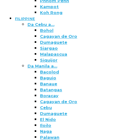
Phnom Penh
Kampot
Koh Rong
FILIPPINE
Da Cebu a…
Bohol
Cagayan de Oro
Dumaguete
Siargao
Malapascua
Siquijor
Da Manila a…
Bacolod
Baguio
Banaue
Batangas
Boracay
Cagayan de Oro
Cebu
Dumaguete
El Nido
Iloilo
Naga
Palawan