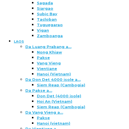
Sagada
Siargao
Subic Bay
Tacloban
Tuguegarao
Vigan
Zamboanga
LAOS
Da Luang Prabang a…
Nong Khiaw
Pakse
Vang Vieng
Vientiane
Hanoi (Vietnam)
Da Don Det 4000 isole a…
Siem Reap (Cambogia)
Da Pakse a…
Don Det (4000 isole)
Hoi An (Vietnam)
Siem Reap (Cambogia)
Da Vang Vieng a…
Pakse
Hanoi (vietnam)
Da Vientiane a…