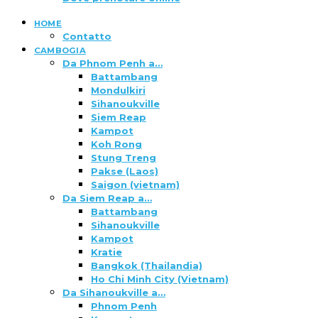
HOME
Contatto
CAMBOGIA
Da Phnom Penh a…
Battambang
Mondulkiri
Sihanoukville
Siem Reap
Kampot
Koh Rong
Stung Treng
Pakse (Laos)
Saigon (vietnam)
Da Siem Reap a…
Battambang
Sihanoukville
Kampot
Kratie
Bangkok (Thailandia)
Ho Chi Minh City (Vietnam)
Da Sihanoukville a…
Phnom Penh