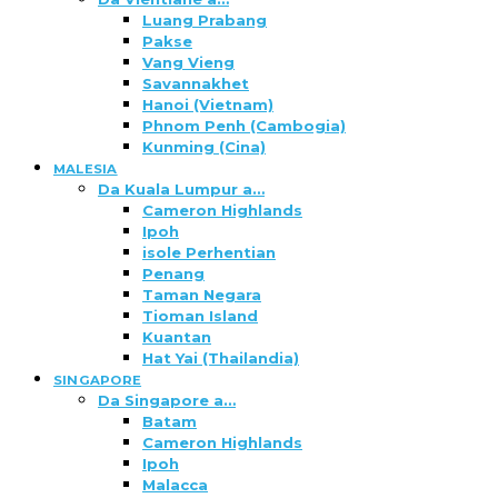
Luang Prabang
Pakse
Vang Vieng
Savannakhet
Hanoi (Vietnam)
Phnom Penh (Cambogia)
Kunming (Cina)
MALESIA
Da Kuala Lumpur a…
Cameron Highlands
Ipoh
isole Perhentian
Penang
Taman Negara
Tioman Island
Kuantan
Hat Yai (Thailandia)
SINGAPORE
Da Singapore a…
Batam
Cameron Highlands
Ipoh
Malacca