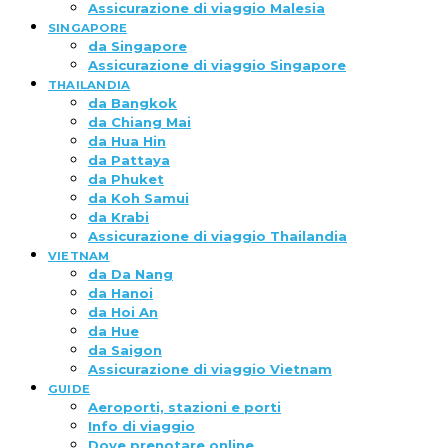
Assicurazione di viaggio Malesia
SINGAPORE
da Singapore
Assicurazione di viaggio Singapore
THAILANDIA
da Bangkok
da Chiang Mai
da Hua Hin
da Pattaya
da Phuket
da Koh Samui
da Krabi
Assicurazione di viaggio Thailandia
VIETNAM
da Da Nang
da Hanoi
da Hoi An
da Hue
da Saigon
Assicurazione di viaggio Vietnam
GUIDE
Aeroporti, stazioni e porti
Info di viaggio
Dove prenotare online