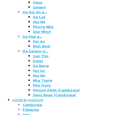
Sapa
Saigon
Da Hoi An a…
Da Lat
Mui Ne
Phong Nha
Quy Nhon
Da Hue a…
Hoi An
Ninh Binh
Da Saigon a…
Can Tho
Dalat
Da Nang
Hoi An
Mui Ne
Nha Trang
Phu Quoc
Phnom Penh (Cambogia)
Siem Reap (Cambogia)
GUIDE DI VIAGGIO
Cambogia
Filippine
Iran