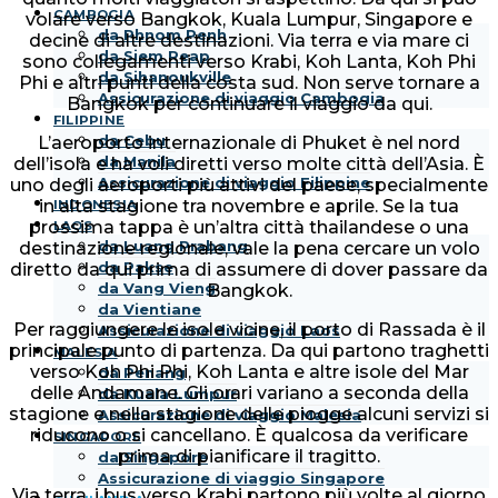
CAMBOGIA
volare verso Bangkok, Kuala Lumpur, Singapore e
da Phnom Penh
decine di altre destinazioni. Via terra e via mare ci
da Siem Reap
sono collegamenti verso Krabi, Koh Lanta, Koh Phi
da Sihanoukville
Phi e altri punti della costa sud. Non serve tornare a
Assicurazione di viaggio Cambogia
Bangkok per continuare il viaggio da qui.
FILIPPINE
da Cebu
L’aeroporto internazionale di Phuket è nel nord
da Manila
dell’isola e ha voli diretti verso molte città dell’Asia. È
Assicurazione di viaggio Filippine
uno degli aeroporti più attivi del paese, specialmente
in alta stagione tra novembre e aprile. Se la tua
INDONESIA
prossima tappa è un’altra città thailandese o una
LAOS
da Luang Prabang
destinazione regionale, vale la pena cercare un volo
da Pakse
diretto da qui prima di assumere di dover passare da
da Vang Vieng
Bangkok.
da Vientiane
Per raggiungere le isole vicine, il porto di Rassada è il
Assicurazione di viaggio Laos
principale punto di partenza. Da qui partono traghetti
MALESIA
verso Koh Phi Phi, Koh Lanta e altre isole del Mar
da Penang
delle Andamane. Gli orari variano a seconda della
da Kuala Lumpur
stagione e nella stagione delle piogge alcuni servizi si
Assicurazione di viaggio Malesia
riducono o si cancellano. È qualcosa da verificare
SINGAPORE
prima di pianificare il tragitto.
da Singapore
Assicurazione di viaggio Singapore
Via terra, i bus verso Krabi partono più volte al giorno