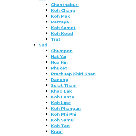
Chanthaburi
Koh Chang
Koh Mak
Pattaya
Koh Samet
Koh Kood
Trat
Sud
Chumpon
Hat Yai
Hua Hin
Phuket
Prachuap Khiri Khan
Ranong
Surat Thani
Khao Lak
Koh Lanta
Koh Lipe
Koh Phangan
Koh Phi Phi
Koh Samui
Koh Tao
Krabi