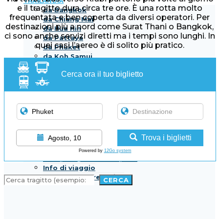
THAILANDIA
e il tragitto dura circa tre ore. È una rotta molto
da Bangkok
frequentata e ben coperta da diversi operatori. Per
da Chiang Mai
destinazioni più a nord come Surat Thani o Bangkok,
da Hua Hin
ci sono anche servizi diretti ma i tempi sono lunghi. In
da Pattaya
quei casi l’aereo è di solito più pratico.
da Phuket
da Koh Samui
da Krabi
Cerca ora il tuo biglietto
Assicurazione di viaggio Thailandia
VIETNAM
da Da Nang
da Hanoi
da Hoi An
da Hue
da Saigon
Trova i biglietti
Agosto, 10
Assicurazione di viaggio Vietnam
GUIDE
Powered by
12Go system
Aeroporti, stazioni e porti
Info di viaggio
Dove prenotare online
CERCA
CERCA