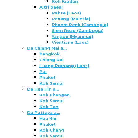
Koh Kradan
Altri paesi
Pakse (Laos)
Penang (Malesia)
Phnom Penh (Cambogia)
Siem Reap (Cambogia)
Yangon (Myanmar)
Vientiane (Laos)
Da Chiang Mai a…
bangkok
Chiang Rai
Luang Prabang (Laos)
Pai
Phuket
Koh Samui
Da Hua Hin a…
Koh Phangan
Koh Samui
Koh Tao
Da Pattaya a…
Hua Hin
Phuket
Koh Chang
Koh Samui