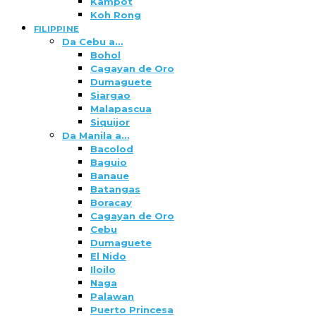
Kampot
Koh Rong
FILIPPINE
Da Cebu a…
Bohol
Cagayan de Oro
Dumaguete
Siargao
Malapascua
Siquijor
Da Manila a…
Bacolod
Baguio
Banaue
Batangas
Boracay
Cagayan de Oro
Cebu
Dumaguete
El Nido
Iloilo
Naga
Palawan
Puerto Princesa