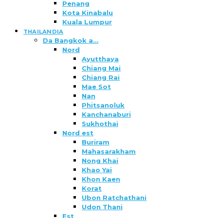
Penang
Kota Kinabalu
Kuala Lumpur
THAILANDIA
Da Bangkok a…
Nord
Ayutthaya
Chiang Mai
Chiang Rai
Mae Sot
Nan
Phitsanoluk
Kanchanaburi
Sukhothai
Nord est
Buriram
Mahasarakham
Nong Khai
Khao Yai
Khon Kaen
Korat
Ubon Ratchathani
Udon Thani
Est