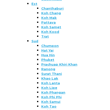
Est
Chanthaburi
Koh Chang
Koh Mak
Pattaya
Koh Samet
Koh Kood
Trat
Sud
Chumpon
Hat Yai
Hua Hin
Phuket
Prachuap Khiri Khan
Ranong
Surat Thani
Khao Lak
Koh Lanta
Koh Lipe
Koh Phangan
Koh Phi Phi
Koh Samui
Koh Tao