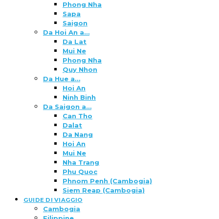
Phong Nha
Sapa
Saigon
Da Hoi An a…
Da Lat
Mui Ne
Phong Nha
Quy Nhon
Da Hue a…
Hoi An
Ninh Binh
Da Saigon a…
Can Tho
Dalat
Da Nang
Hoi An
Mui Ne
Nha Trang
Phu Quoc
Phnom Penh (Cambogia)
Siem Reap (Cambogia)
GUIDE DI VIAGGIO
Cambogia
Filippine