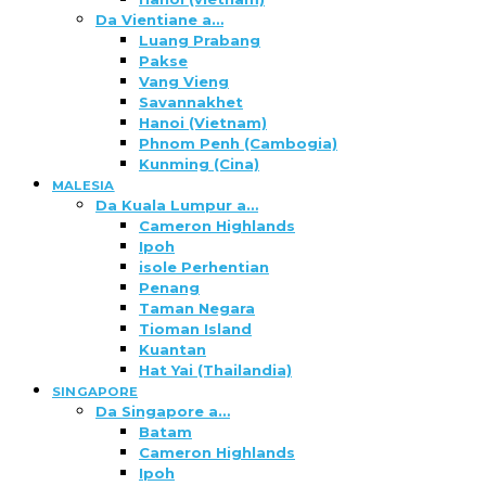
Da Vientiane a…
Luang Prabang
Pakse
Vang Vieng
Savannakhet
Hanoi (Vietnam)
Phnom Penh (Cambogia)
Kunming (Cina)
MALESIA
Da Kuala Lumpur a…
Cameron Highlands
Ipoh
isole Perhentian
Penang
Taman Negara
Tioman Island
Kuantan
Hat Yai (Thailandia)
SINGAPORE
Da Singapore a…
Batam
Cameron Highlands
Ipoh