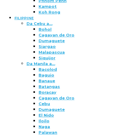
Phnom Penh
Kampot
Koh Rong
FILIPPINE
Da Cebu a…
Bohol
Cagayan de Oro
Dumaguete
Siargao
Malapascua
Siquijor
Da Manila a…
Bacolod
Baguio
Banaue
Batangas
Boracay
Cagayan de Oro
Cebu
Dumaguete
El Nido
Iloilo
Naga
Palawan