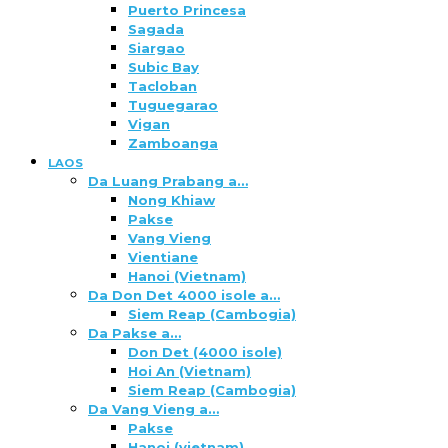
Puerto Princesa
Sagada
Siargao
Subic Bay
Tacloban
Tuguegarao
Vigan
Zamboanga
LAOS
Da Luang Prabang a…
Nong Khiaw
Pakse
Vang Vieng
Vientiane
Hanoi (Vietnam)
Da Don Det 4000 isole a…
Siem Reap (Cambogia)
Da Pakse a…
Don Det (4000 isole)
Hoi An (Vietnam)
Siem Reap (Cambogia)
Da Vang Vieng a…
Pakse
Hanoi (vietnam)