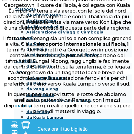
Georgetown, il cuore dell’isola, è collegata con Kuala
CAMBOGIA
Lumpur via terra e via aereo, con le isole del nord
da Phnom Penh
della Malesia in traghetto e con la Thailandia da più
da Siem Reap
direzioni, inclusa la rotta via mare verso Koh Lipe che
da Sihanoukville
è una delle più cercate di questa parte della regione.
Assicurazione di viaggio Cambogia
Il fatto che Penang sia un’isola non complica granché
FILIPPINE
da Cebu
la vita. C’è un
aeroporto internazionale sull’isola
, il
da Manila
terminal dei traghetti è a Georgetown in posizione
Assicurazione di viaggio Filippine
centrale e i bus a lunga percorrenza partono dal
terminal di Sungai Nibong, raggiungibile facilmente
INDONESIA
da Giacarta
dal centro. Butterworth, sulla terraferma, è collegata
a Georgetown da un traghetto locale breve ed
LAOS
da Luang Prabang
economico e ha la sua stazione ferroviaria per chi
da Pakse
preferisce il treno verso Kuala Lumpur o verso il sud.
da Vang Vieng
In questa pagina trovi tutte le rotte che abbiamo
da Vientiane
analizzato partendo da Penang, con i mezzi
Assicurazione di viaggio Laos
disponibili, i tempi reali e quello che conviene sapere
MALESIA
prima di mettersi in viaggio.
da Penang
da Kuala Lumpur
Assicurazione di viaggio Malesia
Cerca ora il tuo biglietto
SINGAPORE