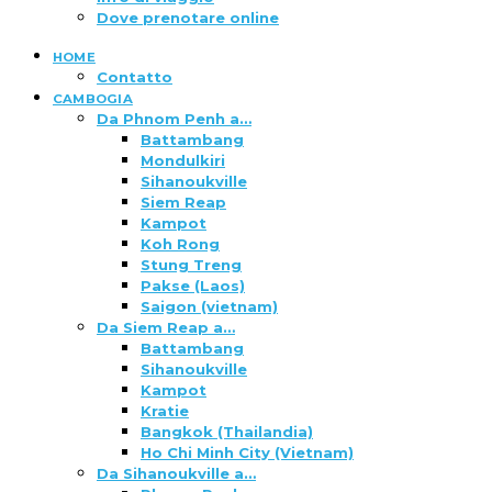
Dove prenotare online
HOME
Contatto
CAMBOGIA
Da Phnom Penh a…
Battambang
Mondulkiri
Sihanoukville
Siem Reap
Kampot
Koh Rong
Stung Treng
Pakse (Laos)
Saigon (vietnam)
Da Siem Reap a…
Battambang
Sihanoukville
Kampot
Kratie
Bangkok (Thailandia)
Ho Chi Minh City (Vietnam)
Da Sihanoukville a…