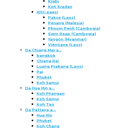
Krabi
Koh Kradan
Altri paesi
Pakse (Laos)
Penang (Malesia)
Phnom Penh (Cambogia)
Siem Reap (Cambogia)
Yangon (Myanmar)
Vientiane (Laos)
Da Chiang Mai a…
bangkok
Chiang Rai
Luang Prabang (Laos)
Pai
Phuket
Koh Samui
Da Hua Hin a…
Koh Phangan
Koh Samui
Koh Tao
Da Pattaya a…
Hua Hin
Phuket
Koh Chang