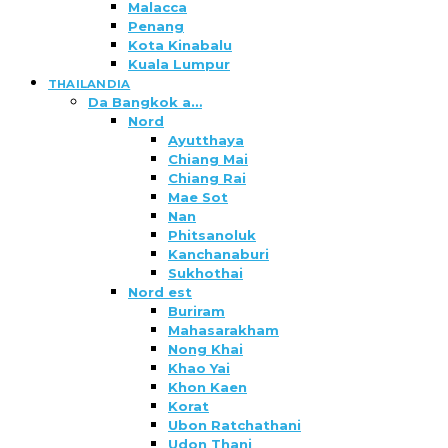
Malacca
Penang
Kota Kinabalu
Kuala Lumpur
THAILANDIA
Da Bangkok a…
Nord
Ayutthaya
Chiang Mai
Chiang Rai
Mae Sot
Nan
Phitsanoluk
Kanchanaburi
Sukhothai
Nord est
Buriram
Mahasarakham
Nong Khai
Khao Yai
Khon Kaen
Korat
Ubon Ratchathani
Udon Thani