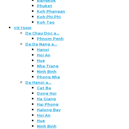
Bangkok
Phuket
Koh Phangan
Koh Phi Phi
Koh Tao
VIETNAM
Da Chau Doc a…
Phnom Penh
Da Da Nang a…
Hanoi
Hoi An
Hue
Nha Trang
Ninh Binh
Phong Nha
Da Hanoi a…
Cat Ba
Dong Hoi
Ha Giang
Hai Phong
Halong Bay
Hoi An
Hue
Ninh Binh