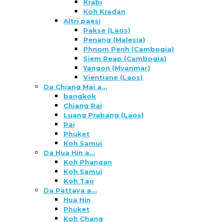
Krabi
Koh Kradan
Altri paesi
Pakse (Laos)
Penang (Malesia)
Phnom Penh (Cambogia)
Siem Reap (Cambogia)
Yangon (Myanmar)
Vientiane (Laos)
Da Chiang Mai a…
bangkok
Chiang Rai
Luang Prabang (Laos)
Pai
Phuket
Koh Samui
Da Hua Hin a…
Koh Phangan
Koh Samui
Koh Tao
Da Pattaya a…
Hua Hin
Phuket
Koh Chang