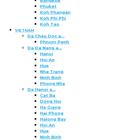
Bangkok
Phuket
Koh Phangan
Koh Phi Phi
Koh Tao
VIETNAM
Da Chau Doc a…
Phnom Penh
Da Da Nang a…
Hanoi
Hoi An
Hue
Nha Trang
Ninh Binh
Phong Nha
Da Hanoi a…
Cat Ba
Dong Hoi
Ha Giang
Hai Phong
Halong Bay
Hoi An
Hue
Ninh Binh