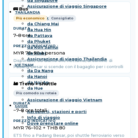
da Singapore
Assicurazione di viaggio Singapore
🚌 Bus
THAILANDIA
da Bangkok
Più economico
Consigliato
da Chiang Mai
da Hua Hin
7–8 ore
da Pattaya
da Phuket
da Koh Samui
MYR 70–90 a persona
da Krabi
Assicurazione di viaggio Thailandia
Disponibile sia diurno che notturno; al confine di
VIETNAM
Padang Besar si scende con il bagaglio per i controlli
da Da Nang
da Hanoi
da Hoi An
🚂 Treno + shuttle
da Hue
Più comodo su rotaia
da Saigon
Assicurazione di viaggio Vietnam
GUIDE
~7–8 ore totali
Aeroporti, stazioni e porti
Info di viaggio
Dove prenotare online
MYR 76–102 + THB 80
ETS fino a Padang Besar, poi shuttle ferroviario verso