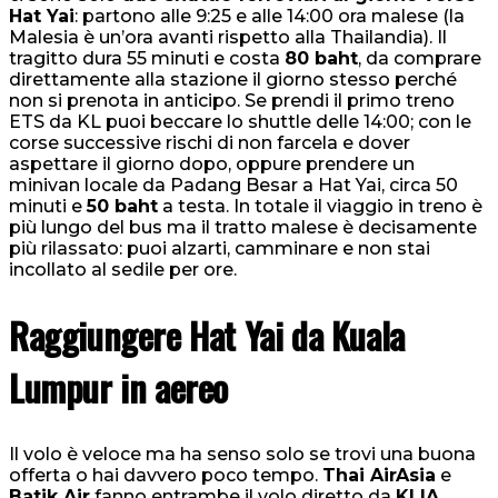
Hat Yai
: partono alle 9:25 e alle 14:00 ora malese (la
Malesia è un’ora avanti rispetto alla Thailandia). Il
tragitto dura 55 minuti e costa
80 baht
, da comprare
direttamente alla stazione il giorno stesso perché
non si prenota in anticipo. Se prendi il primo treno
ETS da KL puoi beccare lo shuttle delle 14:00; con le
corse successive rischi di non farcela e dover
aspettare il giorno dopo, oppure prendere un
minivan locale da Padang Besar a Hat Yai, circa 50
minuti e
50 baht
a testa. In totale il viaggio in treno è
più lungo del bus ma il tratto malese è decisamente
più rilassato: puoi alzarti, camminare e non stai
incollato al sedile per ore.
Raggiungere Hat Yai da Kuala
Lumpur in aereo
Il volo è veloce ma ha senso solo se trovi una buona
offerta o hai davvero poco tempo.
Thai AirAsia
e
Batik Air
fanno entrambe il volo diretto da
KLIA