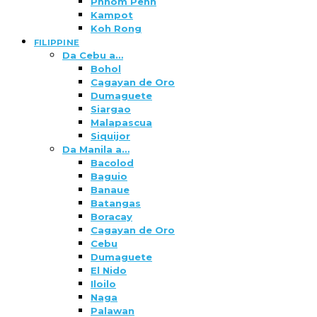
Phnom Penh
Kampot
Koh Rong
FILIPPINE
Da Cebu a…
Bohol
Cagayan de Oro
Dumaguete
Siargao
Malapascua
Siquijor
Da Manila a…
Bacolod
Baguio
Banaue
Batangas
Boracay
Cagayan de Oro
Cebu
Dumaguete
El Nido
Iloilo
Naga
Palawan