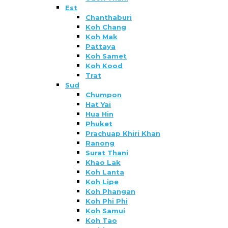
Est
Chanthaburi
Koh Chang
Koh Mak
Pattaya
Koh Samet
Koh Kood
Trat
Sud
Chumpon
Hat Yai
Hua Hin
Phuket
Prachuap Khiri Khan
Ranong
Surat Thani
Khao Lak
Koh Lanta
Koh Lipe
Koh Phangan
Koh Phi Phi
Koh Samui
Koh Tao