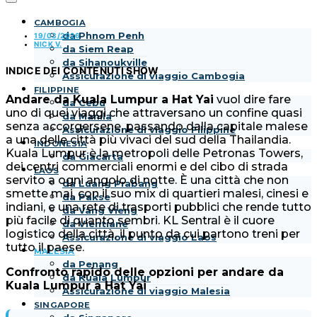
CAMBOGIA
da Phnom Penh
19/03/2026
NICK V.
da Siem Reap
da Sihanoukville
INDICE DEI CONTENUTI
SHOW
Assicurazione di viaggio Cambogia
FILIPPINE
Andare da Kuala Lumpur a Hat Yai
vuol dire fare
da Cebu
uno di quei viaggi che attraversano un confine quasi
da Manila
senza accorgersene, passando dalla capitale malese
Assicurazione di viaggio Filippine
a una delle città più vivaci del sud della Thailandia.
INDONESIA
Kuala Lumpur è la metropoli delle Petronas Towers,
da Giacarta
dei centri commerciali enormi e del cibo di strada
LAOS
servito a ogni angolo di notte. È una città che non
da Luang Prabang
smette mai, con il suo mix di quartieri malesi, cinesi e
da Pakse
indiani, e una rete di trasporti pubblici che rende tutto
da Vang Vieng
più facile di quanto sembri. KL Sentral è il cuore
da Vientiane
logistico della città, il punto da cui partono treni per
Assicurazione di viaggio Laos
tutto il paese.
MALESIA
da Penang
Confronto rapido delle opzioni per andare da
da Kuala Lumpur
Kuala Lumpur a Hat Yai
Assicurazione di viaggio Malesia
SINGAPORE