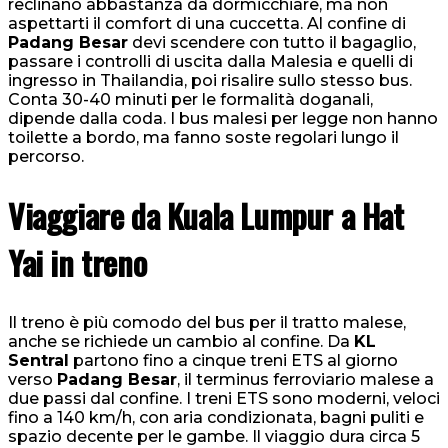
reclinano abbastanza da dormicchiare, ma non
aspettarti il comfort di una cuccetta. Al confine di
Padang Besar
devi scendere con tutto il bagaglio,
passare i controlli di uscita dalla Malesia e quelli di
ingresso in Thailandia, poi risalire sullo stesso bus.
Conta 30-40 minuti per le formalità doganali,
dipende dalla coda. I bus malesi per legge non hanno
toilette a bordo, ma fanno soste regolari lungo il
percorso.
Viaggiare da Kuala Lumpur a Hat
Yai in treno
Il treno è più comodo del bus per il tratto malese,
anche se richiede un cambio al confine. Da
KL
Sentral
partono fino a cinque treni ETS al giorno
verso
Padang Besar
, il terminus ferroviario malese a
due passi dal confine. I treni ETS sono moderni, veloci
fino a 140 km/h, con aria condizionata, bagni puliti e
spazio decente per le gambe. Il viaggio dura circa 5