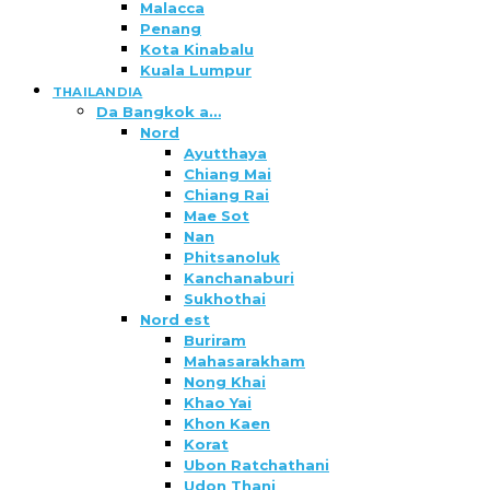
Malacca
Penang
Kota Kinabalu
Kuala Lumpur
THAILANDIA
Da Bangkok a…
Nord
Ayutthaya
Chiang Mai
Chiang Rai
Mae Sot
Nan
Phitsanoluk
Kanchanaburi
Sukhothai
Nord est
Buriram
Mahasarakham
Nong Khai
Khao Yai
Khon Kaen
Korat
Ubon Ratchathani
Udon Thani