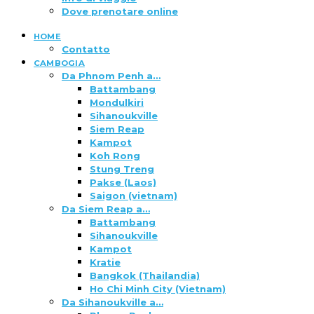
Dove prenotare online
HOME
Contatto
CAMBOGIA
Da Phnom Penh a…
Battambang
Mondulkiri
Sihanoukville
Siem Reap
Kampot
Koh Rong
Stung Treng
Pakse (Laos)
Saigon (vietnam)
Da Siem Reap a…
Battambang
Sihanoukville
Kampot
Kratie
Bangkok (Thailandia)
Ho Chi Minh City (Vietnam)
Da Sihanoukville a…