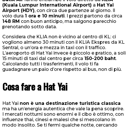
(Kuala Lumpur International Airport)
a
Hat Yai
Airport (HDY)
, con circa due partenze al giorno. Il
volo dura
1 ora e 10 minuti
. I prezzi partono da circa
148 RM
con buon anticipo, ma salgono parecchio
prenotando sotto data.
Considera che KLIA non è vicino al centro di KL: ci
vogliono almeno 30 minuti con il KLIA Ekspres da KL
Sentral, o un’ora e mezza in taxi con il traffico.
L’aeroporto di Hat Yai invece è piccolo e pratico, a soli
15 minuti di taxi dal centro per circa
150-200 baht
.
Calcolando tutti i trasferimenti, il volo ti fa
guadagnare un paio d’ore rispetto al bus, non di più.
Cosa fare a Hat Yai
Hat Yai
non è una destinazione turistica classica
ma ha un’energia autentica che vale la pena scoprire.
I mercati notturni sono enormi e il cibo è ottimo, con
influenze thai, cinesi e malesi che si mescolano in
modo insolito. Se ti fermi qualche notte, cercando