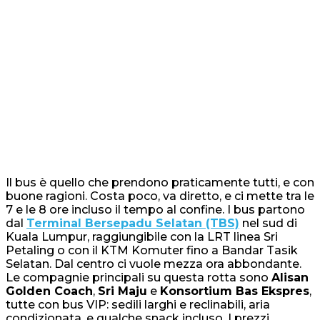
Il bus è quello che prendono praticamente tutti, e con
buone ragioni. Costa poco, va diretto, e ci mette tra le
7 e le 8 ore incluso il tempo al confine. I bus partono
dal
Terminal Bersepadu Selatan (TBS)
nel sud di
Kuala Lumpur, raggiungibile con la LRT linea Sri
Petaling o con il KTM Komuter fino a Bandar Tasik
Selatan. Dal centro ci vuole mezza ora abbondante.
Le compagnie principali su questa rotta sono
Alisan
Golden Coach
,
Sri Maju
e
Konsortium Bas Ekspres
,
tutte con bus VIP: sedili larghi e reclinabili, aria
condizionata, e qualche snack incluso. I prezzi