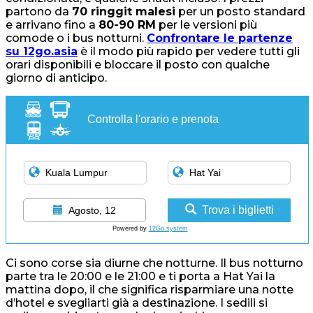
partono da
70 ringgit malesi
per un posto standard
e arrivano fino a
80-90 RM
per le versioni più
comode o i bus notturni.
Confrontare le partenze
su 12go.asia
è il modo più rapido per vedere tutti gli
orari disponibili e bloccare il posto con qualche
giorno di anticipo.
Controlla l'orario e prenota
Trova i biglietti
Agosto, 12
Powered by
12Go system
Ci sono corse sia diurne che notturne. Il bus notturno
parte tra le 20:00 e le 21:00 e ti porta a Hat Yai la
mattina dopo, il che significa risparmiare una notte
d’hotel e svegliarti già a destinazione. I sedili si