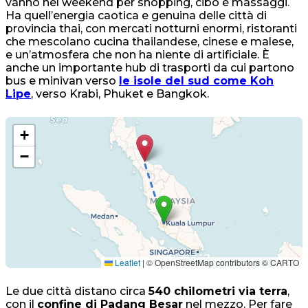
vanno nel weekend per shopping, cibo e massaggi.
Ha quell’energia caotica e genuina delle città di
provincia thai, con mercati notturni enormi, ristoranti
che mescolano cucina thailandese, cinese e malese,
e un’atmosfera che non ha niente di artificiale. È
anche un importante hub di trasporti da cui partono
bus e minivan verso
le isole del sud come Koh
Lipe
, verso Krabi, Phuket e Bangkok.
+
−
Leaflet
|
© OpenStreetMap contributors © CARTO
Le due città distano circa
540 chilometri via terra
,
con il
confine di Padang Besar
nel mezzo. Per fare