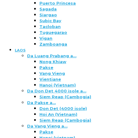
Puerto Princesa
Sagada
Siargao
Subic Bay
Tacloban
Tuguegarao
Vigan
Zamboanga
LAOS
Da Luang Prabang a…
Nong Khiaw
Pakse
Vang Vieng
Vientiane
Hanoi (Vietnam)
Da Don Det 4000 isole a…
Siem Reap (Cambogia)
Da Pakse a…
Don Det (4000 isole)
Hoi An (Vietnam)
Siem Reap (Cambogia)
Da Vang Vieng a…
Pakse
Hanoi (vietnam)