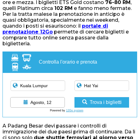
ore e mezza. I biglietti ETS Gold costano
76-80 RM
,
quelli Platinum circa
102 RM
e fanno meno fermate.
Per la tratta malese la prenotazione in anticipo è
quasi obbligatoria, specialmente nei weekend,
quando i posti si esauriscono: il
portale di
prenotazione 12Go
permette di cercare biglietti e
comprare tutto online senza passare dalla
biglietteria.
Controlla l'orario e prenota
Trova i biglietti
Agosto, 12
Powered by
12Go system
A Padang Besar devi passare i controlli di
immigrazione dei due paesi prima di continuare. Da lì
ci sono solo
due shuttle ferroviari al giorno verso