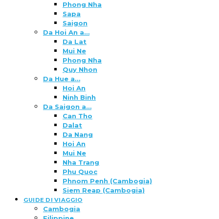
Phong Nha
Sapa
Saigon
Da Hoi An a…
Da Lat
Mui Ne
Phong Nha
Quy Nhon
Da Hue a…
Hoi An
Ninh Binh
Da Saigon a…
Can Tho
Dalat
Da Nang
Hoi An
Mui Ne
Nha Trang
Phu Quoc
Phnom Penh (Cambogia)
Siem Reap (Cambogia)
GUIDE DI VIAGGIO
Cambogia
Filippine