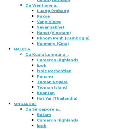
Da Vientiane a…
Luang Prabang
Pakse
Vang Vieng
Savannakhet
Hanoi (Vietnam)
Phnom Penh (Cambogia)
Kunming (Cina)
MALESIA
Da Kuala Lumpur a…
Cameron Highlands
Ipoh
isole Perhentian
Penang
Taman Negara
Tioman Island
Kuantan
Hat Yai (Thailandia)
SINGAPORE
Da Singapore a…
Batam
Cameron Highlands
Ipoh