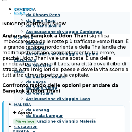
08/10/2019
CAMBOGIA
NICK V.
da Phnom Penh
da Siem Reap
INDICE DEI CONTENUTI
SHOW
da Sihanoukville
Assicurazione di viaggio Cambogia
Andare da Bangkok a Udon Thani
significa
FILIPPINE
imboccare una delle rotte più trafficate verso l’
Isan
. È
da Cebu
la grande regione nordorientale della Thailandia che
da Manila
molti turisti saltano completamente. Un errore,
Assicurazione di viaggio Filippine
perché Udon Thani vale una sosta. È una delle
INDONESIA
principali porte verso il Laos, una città dove il cibo di
da Giacarta
strada è tra i migliori del paese e dove la vita scorre a
LAOS
tutt’altro ritmo rispetto alla capitale.
da Luang Prabang
da Pakse
Confronto rapido delle opzioni per andare da
da Vang Vieng
Bangkok a Udon Thani
da Vientiane
Assicurazione di viaggio Laos
MALESIA
da Penang
✈️ Aereo
da Kuala Lumpur
Assicurazione di viaggio Malesia
Più veloce
SINGAPORE