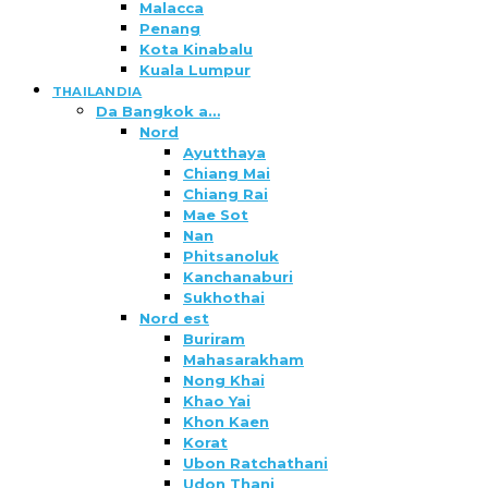
Malacca
Penang
Kota Kinabalu
Kuala Lumpur
THAILANDIA
Da Bangkok a…
Nord
Ayutthaya
Chiang Mai
Chiang Rai
Mae Sot
Nan
Phitsanoluk
Kanchanaburi
Sukhothai
Nord est
Buriram
Mahasarakham
Nong Khai
Khao Yai
Khon Kaen
Korat
Ubon Ratchathani
Udon Thani