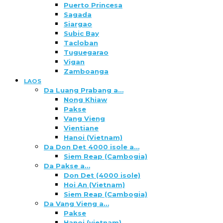
Puerto Princesa
Sagada
Siargao
Subic Bay
Tacloban
Tuguegarao
Vigan
Zamboanga
LAOS
Da Luang Prabang a…
Nong Khiaw
Pakse
Vang Vieng
Vientiane
Hanoi (Vietnam)
Da Don Det 4000 isole a…
Siem Reap (Cambogia)
Da Pakse a…
Don Det (4000 isole)
Hoi An (Vietnam)
Siem Reap (Cambogia)
Da Vang Vieng a…
Pakse
Hanoi (vietnam)