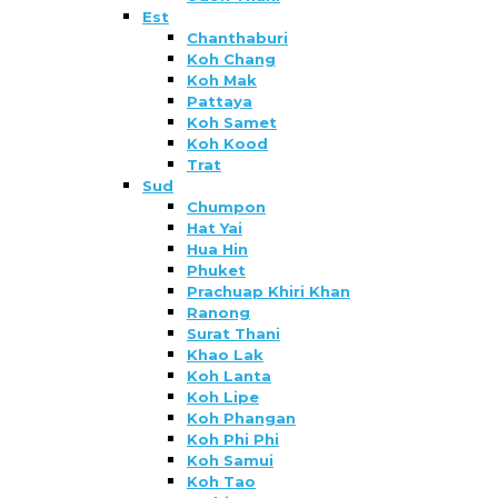
Est
Chanthaburi
Koh Chang
Koh Mak
Pattaya
Koh Samet
Koh Kood
Trat
Sud
Chumpon
Hat Yai
Hua Hin
Phuket
Prachuap Khiri Khan
Ranong
Surat Thani
Khao Lak
Koh Lanta
Koh Lipe
Koh Phangan
Koh Phi Phi
Koh Samui
Koh Tao