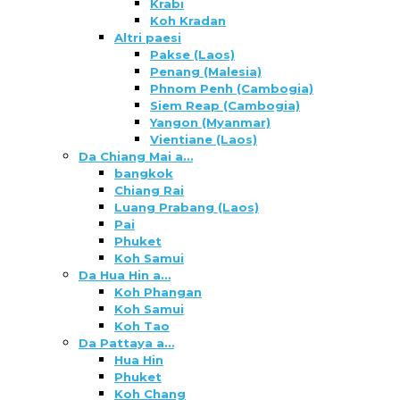
Krabi
Koh Kradan
Altri paesi
Pakse (Laos)
Penang (Malesia)
Phnom Penh (Cambogia)
Siem Reap (Cambogia)
Yangon (Myanmar)
Vientiane (Laos)
Da Chiang Mai a…
bangkok
Chiang Rai
Luang Prabang (Laos)
Pai
Phuket
Koh Samui
Da Hua Hin a…
Koh Phangan
Koh Samui
Koh Tao
Da Pattaya a…
Hua Hin
Phuket
Koh Chang