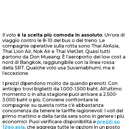
Il volo
è la scelta più comoda in assoluto
. Un’ora di
viaggio contro le 8-10 del bus o del treno. Le
compagnie operative sulla rotta sono Thai AirAsia,
Thai Lion Air, Nok Air e Thai VietJet. Quasi tutti
partono da Don Mueang. È l’aeroporto dei low cost a
nord di Bangkok, raggiungibile con la linea rossa
della SRT. Qualche volo usa Suvarnabhumi, ma è
l’eccezione.
I prezzi dipendono molto da quando prenoti. Con
anticipo trovi biglietti da 1.000-1.500 baht. All’ultimo
momento o in alta stagione puoi arrivare a 2.500-
3.000 baht o più. Conviene confrontare le
compagnie: su questa rotta c’è abbastanza
concorrenza da tenere le tariffe ragionevoli. I voli del
primo mattino e della tarda sera sono in genere i più
economici. Puoi verificare disponibilità e
prezzi su
12go.asia
, che aggrega tutte le opzioni in un posto