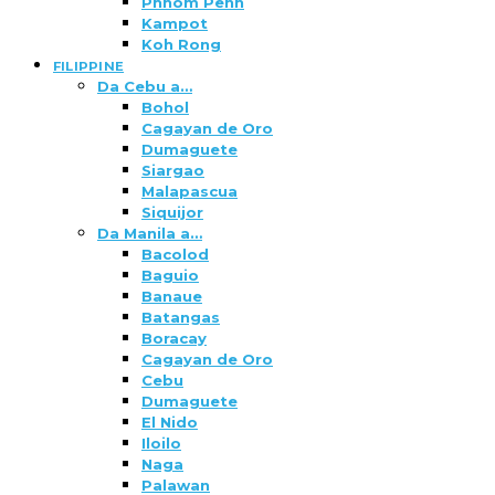
Phnom Penh
Kampot
Koh Rong
FILIPPINE
Da Cebu a…
Bohol
Cagayan de Oro
Dumaguete
Siargao
Malapascua
Siquijor
Da Manila a…
Bacolod
Baguio
Banaue
Batangas
Boracay
Cagayan de Oro
Cebu
Dumaguete
El Nido
Iloilo
Naga
Palawan