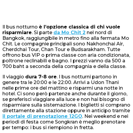
Il bus notturno
è l’opzione classica di chi vuole
risparmiare
. Si parte
da Mo Chit 2
nel nord di
Bangkok, raggiungibile in metro fino alla fermata Mo
Chit. Le compagnie principali sono Nakhonchai Air,
Cherdchai Tour, Chan Tour e Budsarakham. Tutte
offrono bus VIP o prima classe con aria condizionata,
poltrone reclinabili e bagno. I prezzi vanno da 500 a
700 baht a seconda della compagnia e della classe.
Il viaggio
dura 7-8 ore
. I bus notturni partono in
genere tra le 20:00 e le 22:00. Arrivi a Udon Thani
nelle prime ore del mattino e risparmi una notte in
hotel. Ci sono però partenze anche durante il giorno,
se preferisci viaggiare alla luce e non hai bisogno di
risparmiare sulla sistemazione. I biglietti si comprano
direttamente alla stazione oppure in anticipo tramite
il portale di prenotazione 12GO
. Nei weekend e nei
periodi di festa come Songkran è meglio prenotare
per tempo: i bus si riempiono in fretta.