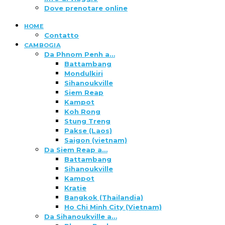
Dove prenotare online
HOME
Contatto
CAMBOGIA
Da Phnom Penh a…
Battambang
Mondulkiri
Sihanoukville
Siem Reap
Kampot
Koh Rong
Stung Treng
Pakse (Laos)
Saigon (vietnam)
Da Siem Reap a…
Battambang
Sihanoukville
Kampot
Kratie
Bangkok (Thailandia)
Ho Chi Minh City (Vietnam)
Da Sihanoukville a…