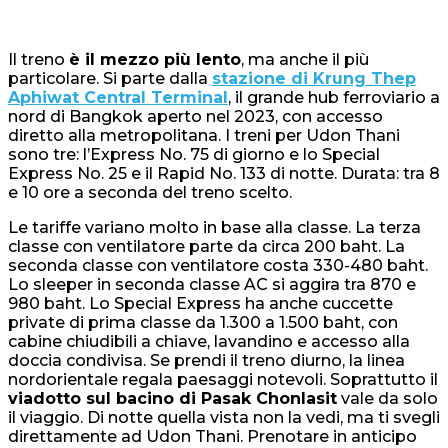
Il treno
è il mezzo più lento
, ma anche il più
particolare. Si parte dalla
stazione di Krung Thep
Aphiwat Central Terminal
, il grande hub ferroviario a
nord di Bangkok aperto nel 2023, con accesso
diretto alla metropolitana. I treni per Udon Thani
sono tre: l’Express No. 75 di giorno e lo Special
Express No. 25 e il Rapid No. 133 di notte. Durata: tra 8
e 10 ore a seconda del treno scelto.
Le tariffe variano molto in base alla classe. La terza
classe con ventilatore parte da circa 200 baht. La
seconda classe con ventilatore costa 330-480 baht.
Lo sleeper in seconda classe AC si aggira tra 870 e
980 baht. Lo Special Express ha anche cuccette
private di prima classe da 1.300 a 1.500 baht, con
cabine chiudibili a chiave, lavandino e accesso alla
doccia condivisa. Se prendi il treno diurno, la linea
nordorientale regala paesaggi notevoli. Soprattutto il
viadotto sul bacino di Pasak Chonlasit
vale da solo
il viaggio. Di notte quella vista non la vedi, ma ti svegli
direttamente ad Udon Thani. Prenotare in anticipo