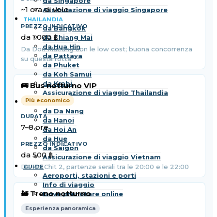
da Singapore
~1 ora di volo
Assicurazione di viaggio Singapore
THAILANDIA
da Bangkok
da 1.000 ฿
da Chiang Mai
da Hua Hin
Da Don Mueang con le low cost; buona concorrenza
da Pattaya
su questa rotta
da Phuket
da Koh Samui
da Krabi
🚌 Bus notturno VIP
Assicurazione di viaggio Thailandia
Più economico
VIETNAM
da Da Nang
da Hanoi
7–8 ore
da Hoi An
da Hue
da Saigon
da 500 ฿
Assicurazione di viaggio Vietnam
Da Mo Chit 2, partenze serali tra le 20:00 e le 22:00
GUIDE
Aeroporti, stazioni e porti
Info di viaggio
🚂 Treno notturno
Dove prenotare online
Esperienza panoramica