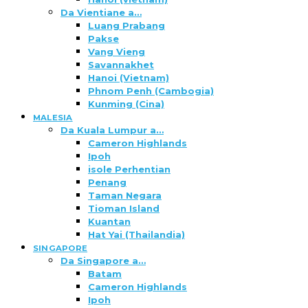
Da Vientiane a…
Luang Prabang
Pakse
Vang Vieng
Savannakhet
Hanoi (Vietnam)
Phnom Penh (Cambogia)
Kunming (Cina)
MALESIA
Da Kuala Lumpur a…
Cameron Highlands
Ipoh
isole Perhentian
Penang
Taman Negara
Tioman Island
Kuantan
Hat Yai (Thailandia)
SINGAPORE
Da Singapore a…
Batam
Cameron Highlands
Ipoh