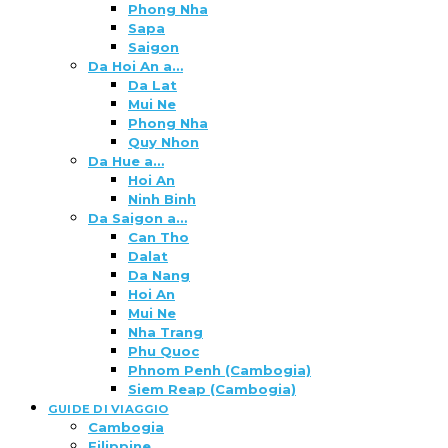
Phong Nha
Sapa
Saigon
Da Hoi An a…
Da Lat
Mui Ne
Phong Nha
Quy Nhon
Da Hue a…
Hoi An
Ninh Binh
Da Saigon a…
Can Tho
Dalat
Da Nang
Hoi An
Mui Ne
Nha Trang
Phu Quoc
Phnom Penh (Cambogia)
Siem Reap (Cambogia)
GUIDE DI VIAGGIO
Cambogia
Filippine