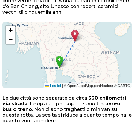
cuore verde della città. A una quarantina di chilometri
c’è Ban Chiang, sito Unesco con reperti ceramici
vecchi di cinquemila anni.
+
−
Leaflet
|
© OpenStreetMap contributors © CARTO
Le due città sono separate da circa
560 chilometri
via strada
. Le opzioni per coprirli sono tre:
aereo,
bus o treno
. Non ci sono traghetti o minivan su
questa rotta. La scelta si riduce a quanto tempo hai e
quanto vuoi spendere.