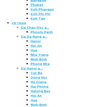
Bangkok
Phuket
Koh Phangan
Koh Phi Phi
Koh Tao
VIETNAM
Da Chau Doc a…
Phnom Penh
Da Da Nang a…
Hanoi
Hoi An
Hue
Nha Trang
Ninh Binh
Phong Nha
Da Hanoi a…
Cat Ba
Dong Hoi
Ha Giang
Hai Phong
Halong Bay
Hoi An
Hue
Ninh Binh