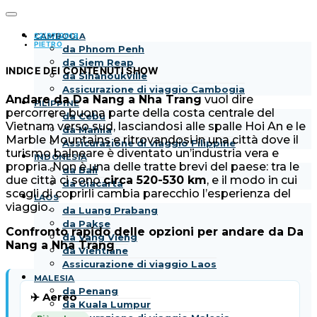
22/07/2019
CAMBOGIA
PIETRO
da Phnom Penh
da Siem Reap
INDICE DEI CONTENUTI
SHOW
da Sihanoukville
Assicurazione di viaggio Cambogia
Andare da Da Nang a Nha Trang
vuol dire
FILIPPINE
percorrere buona parte della costa centrale del
da Cebu
Vietnam verso sud, lasciandosi alle spalle Hoi An e le
da Manila
Marble Mountains e ritrovandosi in una città dove il
Assicurazione di viaggio Filippine
turismo balneare è diventato un’industria vera e
INDONESIA
propria. Non è una delle tratte brevi del paese: tra le
da Bali
due città ci sono
circa 520-530 km
, e il modo in cui
da Giacarta
scegli di coprirli cambia parecchio l’esperienza del
LAOS
viaggio.
da Luang Prabang
da Pakse
Confronto rapido delle opzioni per andare da Da
da Vang Vieng
Nang a Nha Trang
da Vientiane
Assicurazione di viaggio Laos
MALESIA
da Penang
✈️ Aereo
da Kuala Lumpur