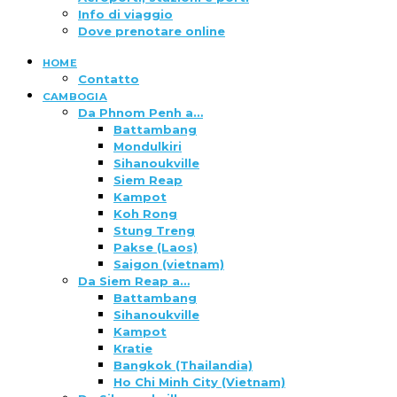
Info di viaggio
Dove prenotare online
HOME
Contatto
CAMBOGIA
Da Phnom Penh a…
Battambang
Mondulkiri
Sihanoukville
Siem Reap
Kampot
Koh Rong
Stung Treng
Pakse (Laos)
Saigon (vietnam)
Da Siem Reap a…
Battambang
Sihanoukville
Kampot
Kratie
Bangkok (Thailandia)
Ho Chi Minh City (Vietnam)