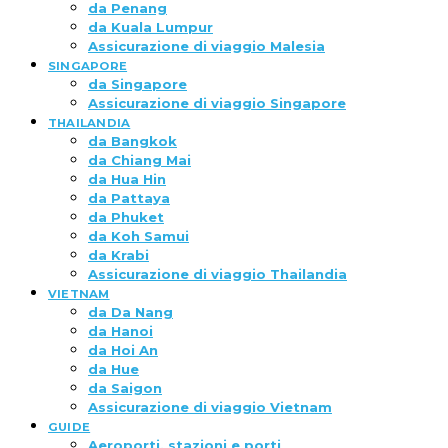
da Penang
da Kuala Lumpur
Assicurazione di viaggio Malesia
SINGAPORE
da Singapore
Assicurazione di viaggio Singapore
THAILANDIA
da Bangkok
da Chiang Mai
da Hua Hin
da Pattaya
da Phuket
da Koh Samui
da Krabi
Assicurazione di viaggio Thailandia
VIETNAM
da Da Nang
da Hanoi
da Hoi An
da Hue
da Saigon
Assicurazione di viaggio Vietnam
GUIDE
Aeroporti, stazioni e porti