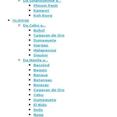
Da Sihanoukville a…
Phnom Penh
Kampot
Koh Rong
FILIPPINE
Da Cebu a…
Bohol
Cagayan de Oro
Dumaguete
Siargao
Malapascua
Siquijor
Da Manila a…
Bacolod
Baguio
Banaue
Batangas
Boracay
Cagayan de Oro
Cebu
Dumaguete
El Nido
Iloilo
Naga