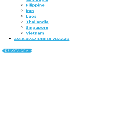
Filippine
Iran
Laos
Thailandia
Singapore
Vietnam
ASSICURAZIONE DI VIAGGIO
PRENOTA ORA ➜