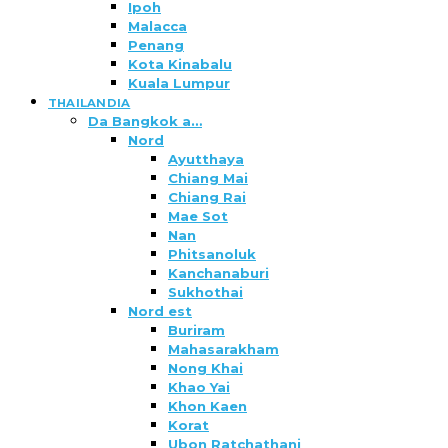
Ipoh
Malacca
Penang
Kota Kinabalu
Kuala Lumpur
THAILANDIA
Da Bangkok a…
Nord
Ayutthaya
Chiang Mai
Chiang Rai
Mae Sot
Nan
Phitsanoluk
Kanchanaburi
Sukhothai
Nord est
Buriram
Mahasarakham
Nong Khai
Khao Yai
Khon Kaen
Korat
Ubon Ratchathani