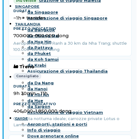
Assicurazione di viaggio Malesia
Più veloce
SINGAPORE
da Singapore
~1h + transfer
Assicurazione di viaggio Singapore
THAILANDIA
da Bangkok
700.000–900.000 dong
da Chiang Mai
da Hua Hin
Aeroporto di Cam Ranh a 30 km da Nha Trang; shuttle
da Pattaya
100.000–150.000 dong
da Phuket
da Koh Samui
da Krabi
🚂 Treno
Assicurazione di viaggio Thailandia
Consigliato
VIETNAM
da Da Nang
da Hanoi
9h 30min – 11h
da Hoi An
da Hue
da Saigon
406.000–1.850.000 dong
Assicurazione di viaggio Vietnam
Cuccetta notturna ideale; carrozze private Lotus o
GUIDE
Aeroporti, stazioni e porti
Laman con letti migliori
Info di viaggio
Dove prenotare online