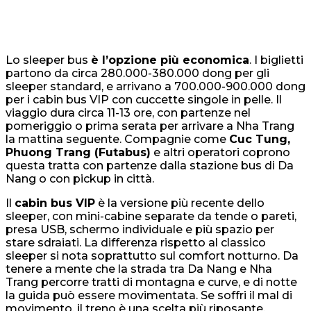
Lo sleeper bus
è l’opzione più economica
. I biglietti
partono da circa 280.000-380.000 dong per gli
sleeper standard, e arrivano a 700.000-900.000 dong
per i cabin bus VIP con cuccette singole in pelle. Il
viaggio dura circa 11-13 ore, con partenze nel
pomeriggio o prima serata per arrivare a Nha Trang
la mattina seguente. Compagnie come
Cuc Tung,
Phuong Trang (Futabus)
e altri operatori coprono
questa tratta con partenze dalla stazione bus di Da
Nang o con pickup in città.
Il
cabin bus VIP
è la versione più recente dello
sleeper, con mini-cabine separate da tende o pareti,
presa USB, schermo individuale e più spazio per
stare sdraiati. La differenza rispetto al classico
sleeper si nota soprattutto sul comfort notturno. Da
tenere a mente che la strada tra Da Nang e Nha
Trang percorre tratti di montagna e curve, e di notte
la guida può essere movimentata. Se soffri il mal di
movimento, il treno è una scelta più riposante.