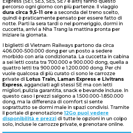
Express (SE1, SE3, SE5, SE7 e altri) fanno questo
percorso ogni giorno con più partenze. Il viaggio
dura circa 9,5-11 ore
a seconda del treno scelto,
quindi è praticamente pensato per essere fatto di
notte. Parti la sera tardi o nel pomeriggio, dormi in
cuccetta, arrivi a Nha Trang la mattina pronta per
iniziare la giornata.
I biglietti di Vietnam Railways partono da circa
406.000-500.000 dong per un posto a sedere
morbido con aria condizionata. La cuccetta in cabina
a sei letti costa tra 700.000 e 900.000 dong, quella a
quattro letti tra 900.000 e 1.200.000 dong. Per chi
vuole qualcosa di più curato ci sono le carrozze
private di
Lotus Train, Laman Express e Livitrans
Express
, agganciati agli stessi SE ma con letti
migliori, pulizia garantita, snack e bevande incluse. In
questo caso i prezzi salgono a 1.500.000-1.850.000
dong, ma la differenza di comfort si sente
soprattutto se dormi male in spazi condivisi. Tramite
il portale di prenotazione
12Go puoi vedere
disponibilità e prezzi
di tutte le opzioni in un colpo
solo, incluse le carrozze private, e prenotare online.