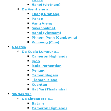
Hanoi (vietnam)
Da Vientiane a…
Luang Prabang
Pakse
Vang Vieng
Savannakhet
Hanoi (Vietnam)
Phnom Penh (Cambogia)
Kunming (Cina)
MALESIA
Da Kuala Lumpur a…
Cameron Highlands
Ipoh
isole Perhentian
Penang
Taman Negara
Tioman Island
Kuantan
Hat Yai (Thailandia)
SINGAPORE
Da Singapore a…
Batam
Cameron Highlands