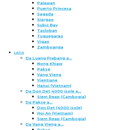
Palawan
Puerto Princesa
Sagada
Siargao
Subic Bay
Tacloban
Tuguegarao
Vigan
Zamboanga
LAOS
Da Luang Prabang a…
Nong Khiaw
Pakse
Vang Vieng
Vientiane
Hanoi (Vietnam)
Da Don Det 4000 isole a…
Siem Reap (Cambogia)
Da Pakse a…
Don Det (4000 isole)
Hoi An (Vietnam)
Siem Reap (Cambogia)
Da Vang Vieng a…
Pakse