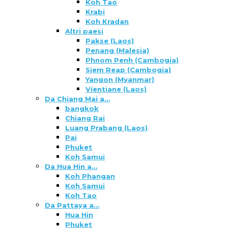
Koh Tao
Krabi
Koh Kradan
Altri paesi
Pakse (Laos)
Penang (Malesia)
Phnom Penh (Cambogia)
Siem Reap (Cambogia)
Yangon (Myanmar)
Vientiane (Laos)
Da Chiang Mai a…
bangkok
Chiang Rai
Luang Prabang (Laos)
Pai
Phuket
Koh Samui
Da Hua Hin a…
Koh Phangan
Koh Samui
Koh Tao
Da Pattaya a…
Hua Hin
Phuket