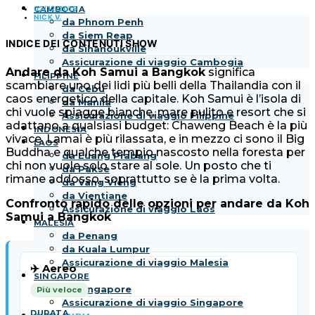
02/12/2019
CAMBOGIA
NICK V.
da Phnom Penh
da Siem Reap
INDICE DEI CONTENUTI
SHOW
da Sihanoukville
Assicurazione di viaggio Cambogia
Andare da Koh Samui a Bangkok
significa
FILIPPINE
scambiare uno dei lidi più belli della Thailandia con il
da Cebu
caos energetico della capitale. Koh Samui è l’isola di
da Manila
chi vuole spiagge bianche, mare pulito e resort che si
Assicurazione di viaggio Filippine
adattano a qualsiasi budget: Chaweng Beach è la più
INDONESIA
vivace, Lamai è più rilassata, e in mezzo ci sono il Big
LAOS
Buddha e qualche tempio nascosto nella foresta per
da Luang Prabang
chi non vuole solo stare al sole. Un posto che ti
da Pakse
rimane addosso, soprattutto se è la prima volta.
da Vang Vieng
da Vientiane
Confronto rapido delle opzioni per andare da Koh
Assicurazione di viaggio Laos
Samui a Bangkok
MALESIA
da Penang
da Kuala Lumpur
Assicurazione di viaggio Malesia
✈️ Aereo
SINGAPORE
da Singapore
Più veloce
Assicurazione di viaggio Singapore