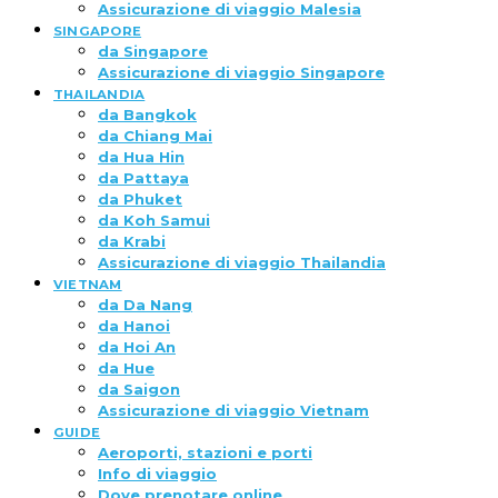
Assicurazione di viaggio Malesia
SINGAPORE
da Singapore
Assicurazione di viaggio Singapore
THAILANDIA
da Bangkok
da Chiang Mai
da Hua Hin
da Pattaya
da Phuket
da Koh Samui
da Krabi
Assicurazione di viaggio Thailandia
VIETNAM
da Da Nang
da Hanoi
da Hoi An
da Hue
da Saigon
Assicurazione di viaggio Vietnam
GUIDE
Aeroporti, stazioni e porti
Info di viaggio
Dove prenotare online