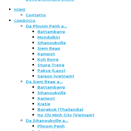
HOME
Contatto
CAMBOGIA
Da Phnom Penh a…
Battambang
Mondulkiri
Sihanoukville
Siem Reap
Kampot
Koh Rong
Stung Treng
Pakse (Laos)
Saigon (vietnam)
Da Siem Reap a…
Battambang
Sihanoukville
Kampot
Kratie
Bangkok (Thailandia)
Ho Chi Minh City (Vietnam)
Da Sihanoukville a…
Phnom Penh