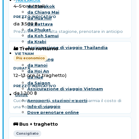
THAILANDIA
4–5 ore totali
da Bangkok
da Chiang Mai
da Hua Hin
da 3.500 ฿
da Pattaya
da Phuket
Prezzi in rialzo in alta stagione, prenotare in anticipo
da Koh Samui
da Krabi
Assicurazione di viaggio Thailandia
🚂 Treno notturno
VIETNAM
Più economico
da Da Nang
da Hanoi
da Hoi An
12–13 ore (+ traghetto)
da Hue
da Saigon
Assicurazione di viaggio Vietnam
da 1.200 ฿
GUIDE
Aeroporti, stazioni e porti
Cuccette con aria condizionata, risparmia il costo di
Info di viaggio
una notte in hotel
Dove prenotare online
🚌 Bus + traghetto
Consigliato