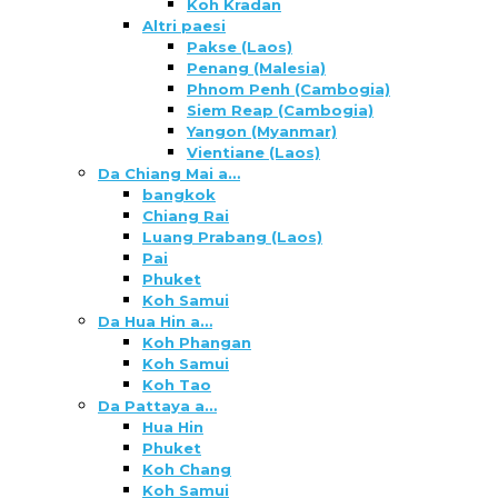
Koh Kradan
Altri paesi
Pakse (Laos)
Penang (Malesia)
Phnom Penh (Cambogia)
Siem Reap (Cambogia)
Yangon (Myanmar)
Vientiane (Laos)
Da Chiang Mai a…
bangkok
Chiang Rai
Luang Prabang (Laos)
Pai
Phuket
Koh Samui
Da Hua Hin a…
Koh Phangan
Koh Samui
Koh Tao
Da Pattaya a…
Hua Hin
Phuket
Koh Chang
Koh Samui