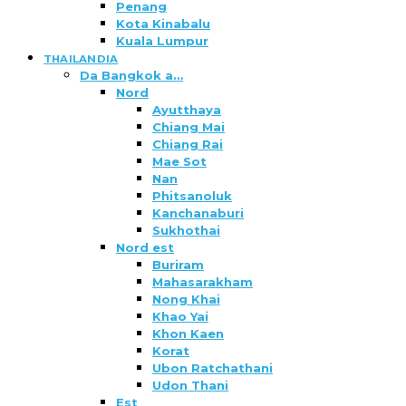
Penang
Kota Kinabalu
Kuala Lumpur
THAILANDIA
Da Bangkok a…
Nord
Ayutthaya
Chiang Mai
Chiang Rai
Mae Sot
Nan
Phitsanoluk
Kanchanaburi
Sukhothai
Nord est
Buriram
Mahasarakham
Nong Khai
Khao Yai
Khon Kaen
Korat
Ubon Ratchathani
Udon Thani
Est