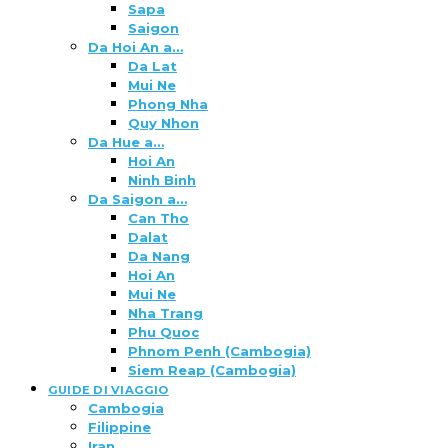
Sapa
Saigon
Da Hoi An a…
Da Lat
Mui Ne
Phong Nha
Quy Nhon
Da Hue a…
Hoi An
Ninh Binh
Da Saigon a…
Can Tho
Dalat
Da Nang
Hoi An
Mui Ne
Nha Trang
Phu Quoc
Phnom Penh (Cambogia)
Siem Reap (Cambogia)
GUIDE DI VIAGGIO
Cambogia
Filippine
Iran