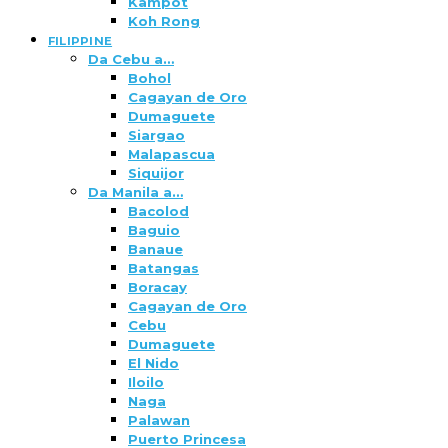
Kampot
Koh Rong
FILIPPINE
Da Cebu a…
Bohol
Cagayan de Oro
Dumaguete
Siargao
Malapascua
Siquijor
Da Manila a…
Bacolod
Baguio
Banaue
Batangas
Boracay
Cagayan de Oro
Cebu
Dumaguete
El Nido
Iloilo
Naga
Palawan
Puerto Princesa