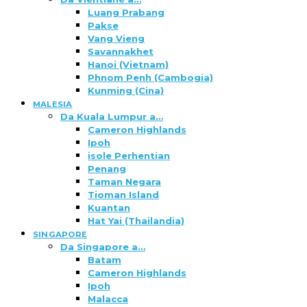
Luang Prabang
Pakse
Vang Vieng
Savannakhet
Hanoi (Vietnam)
Phnom Penh (Cambogia)
Kunming (Cina)
MALESIA
Da Kuala Lumpur a…
Cameron Highlands
Ipoh
isole Perhentian
Penang
Taman Negara
Tioman Island
Kuantan
Hat Yai (Thailandia)
SINGAPORE
Da Singapore a…
Batam
Cameron Highlands
Ipoh
Malacca