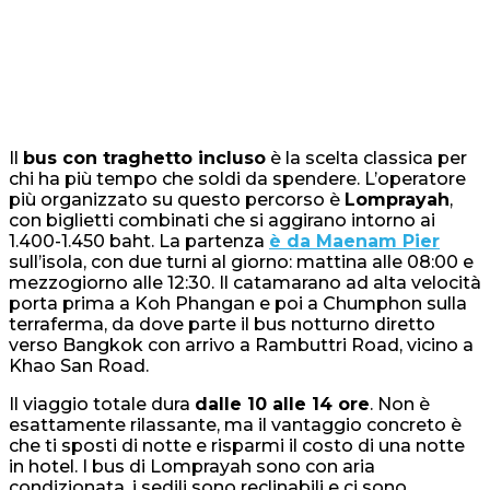
Il
bus con traghetto incluso
è la scelta classica per
chi ha più tempo che soldi da spendere. L’operatore
più organizzato su questo percorso è
Lomprayah
,
con biglietti combinati che si aggirano intorno ai
1.400-1.450 baht. La partenza
è da Maenam Pier
sull’isola, con due turni al giorno: mattina alle 08:00 e
mezzogiorno alle 12:30. Il catamarano ad alta velocità
porta prima a Koh Phangan e poi a Chumphon sulla
terraferma, da dove parte il bus notturno diretto
verso Bangkok con arrivo a Rambuttri Road, vicino a
Khao San Road.
Il viaggio totale dura
dalle 10 alle 14 ore
. Non è
esattamente rilassante, ma il vantaggio concreto è
che ti sposti di notte e risparmi il costo di una notte
in hotel. I bus di Lomprayah sono con aria
condizionata, i sedili sono reclinabili e ci sono