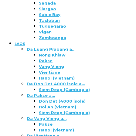
Sagada
Siargao
Subic Bay
Tacloban
Tuguegarao
Vigan
Zamboanga
LAOS
Da Luang Prabang a…
Nong Khiaw
Pakse
Vang Vieng
Vientiane
Hanoi (Vietnam)
Da Don Det 4000 isole a…
Siem Reap (Cambogia)
Da Pakse a…
Don Det (4000 isole)
Hoi An (Vietnam)
Siem Reap (Cambogia)
Da Vang Vieng a…
Pakse
Hanoi (vietnam)
Da Vientiane a…