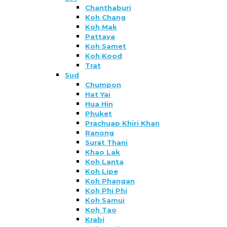
Chanthaburi
Koh Chang
Koh Mak
Pattaya
Koh Samet
Koh Kood
Trat
Sud
Chumpon
Hat Yai
Hua Hin
Phuket
Prachuap Khiri Khan
Ranong
Surat Thani
Khao Lak
Koh Lanta
Koh Lipe
Koh Phangan
Koh Phi Phi
Koh Samui
Koh Tao
Krabi