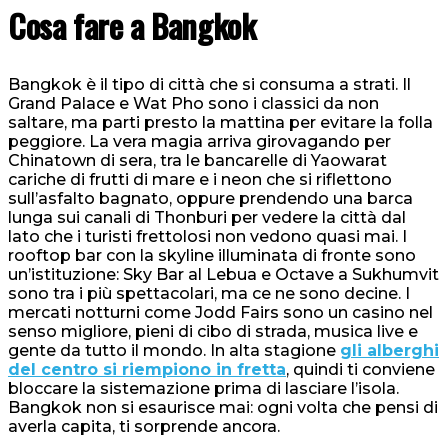
Cosa fare a Bangkok
Bangkok è il tipo di città che si consuma a strati. Il
Grand Palace e Wat Pho sono i classici da non
saltare, ma parti presto la mattina per evitare la folla
peggiore. La vera magia arriva girovagando per
Chinatown di sera, tra le bancarelle di Yaowarat
cariche di frutti di mare e i neon che si riflettono
sull’asfalto bagnato, oppure prendendo una barca
lunga sui canali di Thonburi per vedere la città dal
lato che i turisti frettolosi non vedono quasi mai. I
rooftop bar con la skyline illuminata di fronte sono
un’istituzione: Sky Bar al Lebua e Octave a Sukhumvit
sono tra i più spettacolari, ma ce ne sono decine. I
mercati notturni come Jodd Fairs sono un casino nel
senso migliore, pieni di cibo di strada, musica live e
gente da tutto il mondo. In alta stagione
gli alberghi
del centro si riempiono in fretta
, quindi ti conviene
bloccare la sistemazione prima di lasciare l’isola.
Bangkok non si esaurisce mai: ogni volta che pensi di
averla capita, ti sorprende ancora.