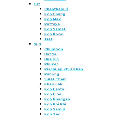
Est
Chanthaburi
Koh Chang
Koh Mak
Pattaya
Koh Samet
Koh Kood
Trat
Sud
Chumpon
Hat Yai
Hua Hin
Phuket
Prachuap Khiri Khan
Ranong
Surat Thani
Khao Lak
Koh Lanta
Koh Lipe
Koh Phangan
Koh Phi Phi
Koh Samui
Koh Tao