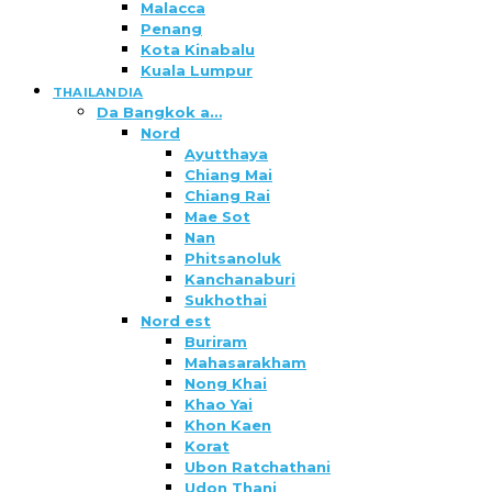
Malacca
Penang
Kota Kinabalu
Kuala Lumpur
THAILANDIA
Da Bangkok a…
Nord
Ayutthaya
Chiang Mai
Chiang Rai
Mae Sot
Nan
Phitsanoluk
Kanchanaburi
Sukhothai
Nord est
Buriram
Mahasarakham
Nong Khai
Khao Yai
Khon Kaen
Korat
Ubon Ratchathani
Udon Thani