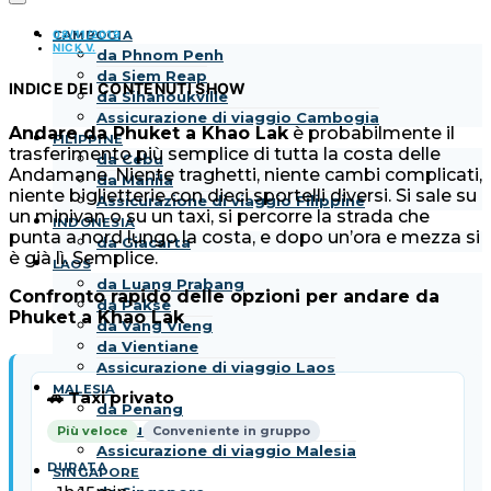
08/11/2019
CAMBOGIA
NICK V.
da Phnom Penh
da Siem Reap
INDICE DEI CONTENUTI
SHOW
da Sihanoukville
Assicurazione di viaggio Cambogia
Andare da Phuket a Khao Lak
è probabilmente il
FILIPPINE
trasferimento più semplice di tutta la costa delle
da Cebu
Andamane. Niente traghetti, niente cambi complicati,
da Manila
niente biglietterie con dieci sportelli diversi. Si sale su
Assicurazione di viaggio Filippine
un minivan o su un taxi, si percorre la strada che
INDONESIA
punta a nord lungo la costa, e dopo un’ora e mezza si
da Giacarta
è già lì. Semplice.
LAOS
da Luang Prabang
Confronto rapido delle opzioni per andare da
da Pakse
Phuket a Khao Lak
da Vang Vieng
da Vientiane
Assicurazione di viaggio Laos
MALESIA
🚗 Taxi privato
da Penang
da Kuala Lumpur
Più veloce
Conveniente in gruppo
Assicurazione di viaggio Malesia
SINGAPORE