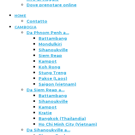
Dove prenotare online
HOME
Contatto
CAMBOGIA
Da Phnom Penh a…
Battambang
Mondulkiri
Sihanoukville
Siem Reap
Kampot
Koh Rong
Stung Treng
Pakse (Laos)
Saigon (vietnam)
Da Siem Reap a…
Battambang
Sihanoukville
Kampot
Kratie
Bangkok (Thailandia)
Ho Chi Minh City (Vietnam)
Da Sihanoukville a…