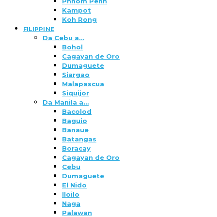
Phnom Penh
Kampot
Koh Rong
FILIPPINE
Da Cebu a…
Bohol
Cagayan de Oro
Dumaguete
Siargao
Malapascua
Siquijor
Da Manila a…
Bacolod
Baguio
Banaue
Batangas
Boracay
Cagayan de Oro
Cebu
Dumaguete
El Nido
Iloilo
Naga
Palawan