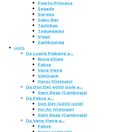
Puerto Princesa
Sagada
Siargao
Subic Bay
Tacloban
Tuguegarao
Vigan
Zamboanga
LAOS
Da Luang Prabang a…
Nong Khiaw
Pakse
Vang Vieng
Vientiane
Hanoi (Vietnam)
Da Don Det 4000 isole a…
Siem Reap (Cambogia)
Da Pakse a…
Don Det (4000 isole)
Hoi An (Vietnam)
Siem Reap (Cambogia)
Da Vang Vieng a…
Pakse
Hanoi (vietnam)