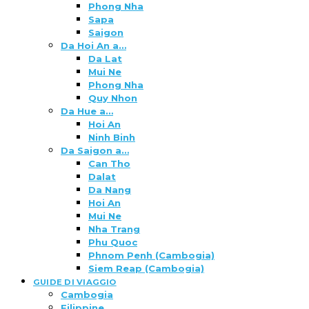
Phong Nha
Sapa
Saigon
Da Hoi An a…
Da Lat
Mui Ne
Phong Nha
Quy Nhon
Da Hue a…
Hoi An
Ninh Binh
Da Saigon a…
Can Tho
Dalat
Da Nang
Hoi An
Mui Ne
Nha Trang
Phu Quoc
Phnom Penh (Cambogia)
Siem Reap (Cambogia)
GUIDE DI VIAGGIO
Cambogia
Filippine