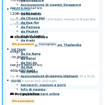
~1h 15min
da Singapore
Assicurazione di viaggio Singapore
THAILANDIA
1.200–1.600 baht
da Bangkok
da Chiang Mai
Berlina fino a 3 pax da 1.200 baht; minivan 6–8 pax fino
da Hua Hin
a 1.600 baht
da Pattaya
da Phuket
da Koh Samui
🚐 Minivan condiviso
da Krabi
Più economico
Consigliato
Assicurazione di viaggio Thailandia
VIETNAM
da Da Nang
~1h 30min
da Hanoi
da Hoi An
da Hue
400–600 baht
da Saigon
Assicurazione di viaggio Vietnam
Da aeroporto o Bus Terminal 2; partenze 9:30 e 15:30.
GUIDE
Pickup in hotel 500–600 baht
Aeroporti, stazioni e porti
Info di viaggio
🚌 Bus pubblico
Dove prenotare online
Più economico