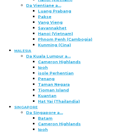
Da Vientiane a…
Luang Prabang
Pakse
Vang Vieng
Savannakhet
Hanoi (Vietnam)
Phnom Penh (Cambogia)
Kunming (Cina)
MALESIA
Da Kuala Lumpur a…
Cameron Highlands
Ipoh
isole Perhentian
Penang
Taman Negara
Tioman Island
Kuantan
Hat Yai (Thailandia)
SINGAPORE
Da Singapore a…
Batam
Cameron Highlands
Ipoh