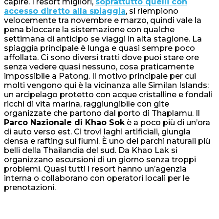
capire. I resort migliori,
soprattutto quelli con
accesso diretto alla spiaggia
, si riempiono
velocemente tra novembre e marzo, quindi vale la
pena bloccare la sistemazione con qualche
settimana di anticipo se viaggi in alta stagione. La
spiaggia principale è lunga e quasi sempre poco
affollata. Ci sono diversi tratti dove puoi stare ore
senza vedere quasi nessuno, cosa praticamente
impossibile a Patong. Il motivo principale per cui
molti vengono qui è la vicinanza alle Similan Islands:
un arcipelago protetto con acque cristalline e fondali
ricchi di vita marina, raggiungibile con gite
organizzate che partono dal porto di Thaplamu. Il
Parco Nazionale di Khao Sok
è a poco più di un’ora
di auto verso est. Ci trovi laghi artificiali, giungla
densa e rafting sui fiumi. È uno dei parchi naturali più
belli della Thailandia del sud. Da Khao Lak si
organizzano escursioni di un giorno senza troppi
problemi. Quasi tutti i resort hanno un’agenzia
interna o collaborano con operatori locali per le
prenotazioni.