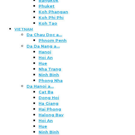
Bangkok
Phuket
Koh Phangan
Koh Phi Phi
Koh Tao
VIETNAM
Da Chau Doc a…
Phnom Penh
Da Da Nang a…
Hanoi
Hoi An
Hue
Nha Trang
Ninh Binh
Phong Nha
Da Hanoi a…
Cat Ba
Dong Hoi
Ha Giang
Hai Phong
Halong Bay
Hoi An
Hue
Ninh Binh