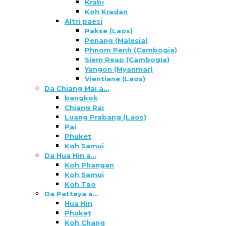
Krabi
Koh Kradan
Altri paesi
Pakse (Laos)
Penang (Malesia)
Phnom Penh (Cambogia)
Siem Reap (Cambogia)
Yangon (Myanmar)
Vientiane (Laos)
Da Chiang Mai a…
bangkok
Chiang Rai
Luang Prabang (Laos)
Pai
Phuket
Koh Samui
Da Hua Hin a…
Koh Phangan
Koh Samui
Koh Tao
Da Pattaya a…
Hua Hin
Phuket
Koh Chang