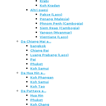
Krabi
Koh Kradan
Altri paesi
Pakse (Laos)
Penang (Malesia)
Phnom Penh (Cambogia)
Siem Reap (Cambogia)
Yangon (Myanmar)
Vientiane (Laos)
Da Chiang Mai a…
bangkok
Chiang Rai
Luang Prabang (Laos)
Pai
Phuket
Koh Samui
Da Hua Hin a…
Koh Phangan
Koh Samui
Koh Tao
Da Pattaya a…
Hua Hin
Phuket
Koh Chang