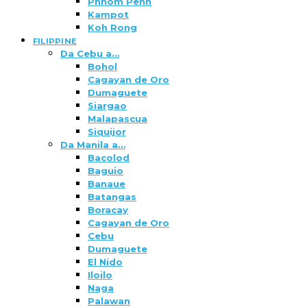
Phnom Penh
Kampot
Koh Rong
FILIPPINE
Da Cebu a…
Bohol
Cagayan de Oro
Dumaguete
Siargao
Malapascua
Siquijor
Da Manila a…
Bacolod
Baguio
Banaue
Batangas
Boracay
Cagayan de Oro
Cebu
Dumaguete
El Nido
Iloilo
Naga
Palawan