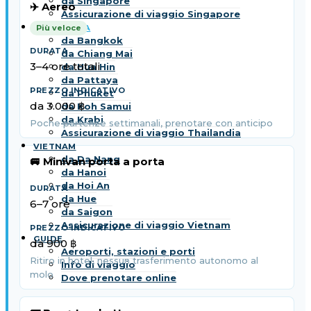
da Singapore
✈️ Aereo
Assicurazione di viaggio Singapore
THAILANDIA
Più veloce
da Bangkok
da Chiang Mai
3–4 ore totali
da Hua Hin
da Pattaya
da Phuket
da 3.000 ฿
da Koh Samui
da Krabi
Poche partenze settimanali, prenotare con anticipo
Assicurazione di viaggio Thailandia
VIETNAM
da Da Nang
🚐 Minivan porta a porta
da Hanoi
da Hoi An
da Hue
6–7 ore
da Saigon
Assicurazione di viaggio Vietnam
GUIDE
da 900 ฿
Aeroporti, stazioni e porti
Ritiro in hotel, nessun trasferimento autonomo al
Info di viaggio
molo
Dove prenotare online