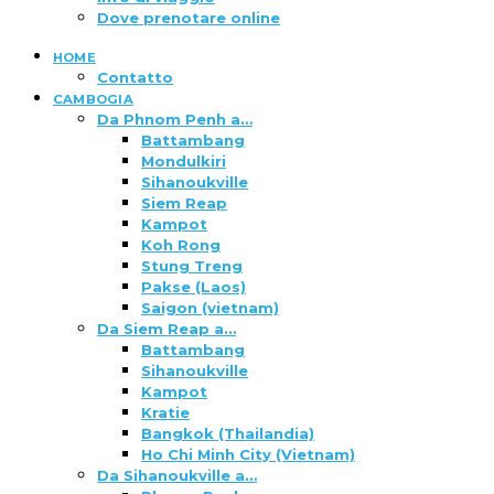
Dove prenotare online
HOME
Contatto
CAMBOGIA
Da Phnom Penh a…
Battambang
Mondulkiri
Sihanoukville
Siem Reap
Kampot
Koh Rong
Stung Treng
Pakse (Laos)
Saigon (vietnam)
Da Siem Reap a…
Battambang
Sihanoukville
Kampot
Kratie
Bangkok (Thailandia)
Ho Chi Minh City (Vietnam)
Da Sihanoukville a…