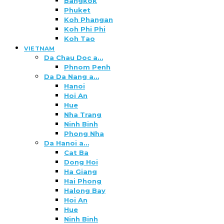
Bangkok
Phuket
Koh Phangan
Koh Phi Phi
Koh Tao
VIETNAM
Da Chau Doc a…
Phnom Penh
Da Da Nang a…
Hanoi
Hoi An
Hue
Nha Trang
Ninh Binh
Phong Nha
Da Hanoi a…
Cat Ba
Dong Hoi
Ha Giang
Hai Phong
Halong Bay
Hoi An
Hue
Ninh Binh