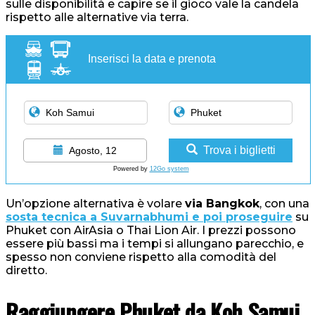
sulle disponibilità e capire se il gioco vale la candela
rispetto alle alternative via terra.
Inserisci la data e prenota
Trova i biglietti
Agosto, 12
Powered by
12Go system
Un’opzione alternativa è volare
via Bangkok
, con una
sosta tecnica a Suvarnabhumi e poi proseguire
su
Phuket con AirAsia o Thai Lion Air. I prezzi possono
essere più bassi ma i tempi si allungano parecchio, e
spesso non conviene rispetto alla comodità del
diretto.
Raggiungere Phuket da Koh Samui