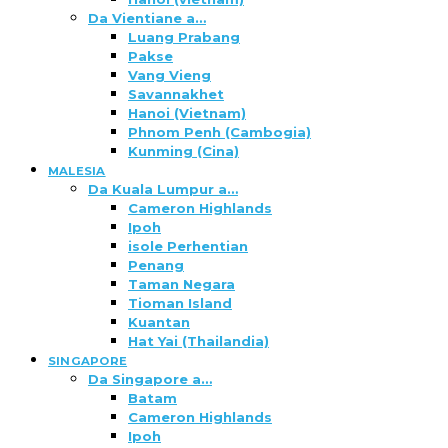
Da Vientiane a…
Luang Prabang
Pakse
Vang Vieng
Savannakhet
Hanoi (Vietnam)
Phnom Penh (Cambogia)
Kunming (Cina)
MALESIA
Da Kuala Lumpur a…
Cameron Highlands
Ipoh
isole Perhentian
Penang
Taman Negara
Tioman Island
Kuantan
Hat Yai (Thailandia)
SINGAPORE
Da Singapore a…
Batam
Cameron Highlands
Ipoh