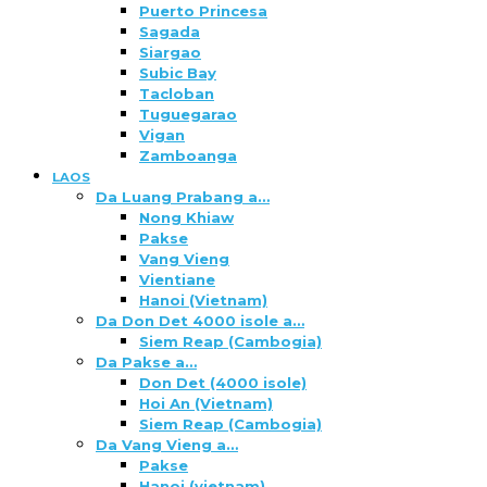
Puerto Princesa
Sagada
Siargao
Subic Bay
Tacloban
Tuguegarao
Vigan
Zamboanga
LAOS
Da Luang Prabang a…
Nong Khiaw
Pakse
Vang Vieng
Vientiane
Hanoi (Vietnam)
Da Don Det 4000 isole a…
Siem Reap (Cambogia)
Da Pakse a…
Don Det (4000 isole)
Hoi An (Vietnam)
Siem Reap (Cambogia)
Da Vang Vieng a…
Pakse
Hanoi (vietnam)