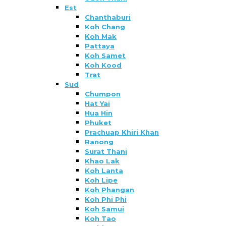
Est
Chanthaburi
Koh Chang
Koh Mak
Pattaya
Koh Samet
Koh Kood
Trat
Sud
Chumpon
Hat Yai
Hua Hin
Phuket
Prachuap Khiri Khan
Ranong
Surat Thani
Khao Lak
Koh Lanta
Koh Lipe
Koh Phangan
Koh Phi Phi
Koh Samui
Koh Tao