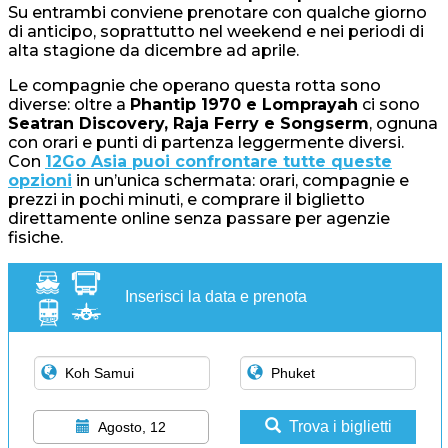
Su entrambi conviene prenotare con qualche giorno
di anticipo, soprattutto nel weekend e nei periodi di
alta stagione da dicembre ad aprile.
Le compagnie che operano questa rotta sono
diverse: oltre a
Phantip 1970 e Lomprayah
ci sono
Seatran Discovery, Raja Ferry e Songserm
, ognuna
con orari e punti di partenza leggermente diversi.
Con
12Go Asia puoi confrontare tutte queste
opzioni
in un’unica schermata: orari, compagnie e
prezzi in pochi minuti, e comprare il biglietto
direttamente online senza passare per agenzie
fisiche.
Inserisci la data e prenota
Trova i biglietti
Agosto, 12