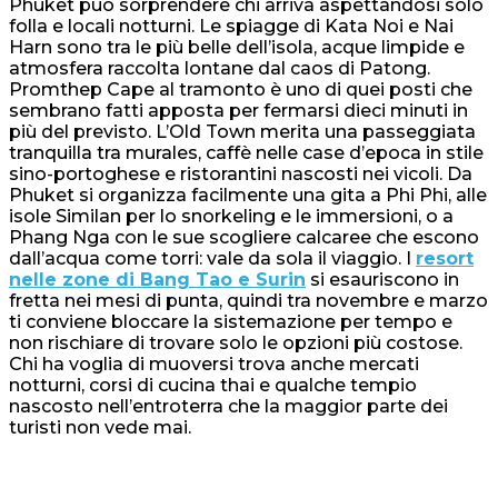
Phuket può sorprendere chi arriva aspettandosi solo
folla e locali notturni. Le spiagge di Kata Noi e Nai
Harn sono tra le più belle dell’isola, acque limpide e
atmosfera raccolta lontane dal caos di Patong.
Promthep Cape al tramonto è uno di quei posti che
sembrano fatti apposta per fermarsi dieci minuti in
più del previsto. L’Old Town merita una passeggiata
tranquilla tra murales, caffè nelle case d’epoca in stile
sino-portoghese e ristorantini nascosti nei vicoli. Da
Phuket si organizza facilmente una gita a Phi Phi, alle
isole Similan per lo snorkeling e le immersioni, o a
Phang Nga con le sue scogliere calcaree che escono
dall’acqua come torri: vale da sola il viaggio. I
resort
nelle zone di Bang Tao e Surin
si esauriscono in
fretta nei mesi di punta, quindi tra novembre e marzo
ti conviene bloccare la sistemazione per tempo e
non rischiare di trovare solo le opzioni più costose.
Chi ha voglia di muoversi trova anche mercati
notturni, corsi di cucina thai e qualche tempio
nascosto nell’entroterra che la maggior parte dei
turisti non vede mai.