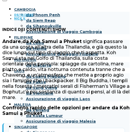
CAMBOGIA
da Phnom Penh
06/10/2025
NICK V.
da Siem Reap
da Sihanoukville
INDICE DEI CONTENUTI
SHOW
Assicurazione di viaggio Cambogia
FILIPPINE
Andare da Koh Samui a Phuket
significa passare
da Cebu
da una costa all’altra della Thailandia, e già questo la
da Manila
dice lunga sul tipo di viaggio che ti aspetta. Koh
Assicurazione di viaggio Filippine
Samui sta nel Golfo di Thailandia, sulla costa
INDONESIA
orientale della penisola: spiagge da cartolina, mare
da Giacarta
piatto e caldo, vita notturna contenuta tranne che a
LAOS
Chaweng, e un’atmosfera che mette a proprio agio
da Luang Prabang
sia i famiglie che i backpacker. Il Big Buddha, i templi
da Pakse
nella foresta, i mercatini serali di Fisherman’s Village a
da Vang Vieng
Bophut: c’è più sostanza di quanto si pensi, al di là del
da Vientiane
mare.
Assicurazione di viaggio Laos
MALESIA
Confronto rapido delle opzioni per andare da Koh
da Penang
Samui a Phuket
da Kuala Lumpur
Assicurazione di viaggio Malesia
SINGAPORE