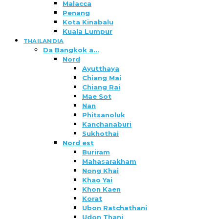
Malacca
Penang
Kota Kinabalu
Kuala Lumpur
THAILANDIA
Da Bangkok a…
Nord
Ayutthaya
Chiang Mai
Chiang Rai
Mae Sot
Nan
Phitsanoluk
Kanchanaburi
Sukhothai
Nord est
Buriram
Mahasarakham
Nong Khai
Khao Yai
Khon Kaen
Korat
Ubon Ratchathani
Udon Thani