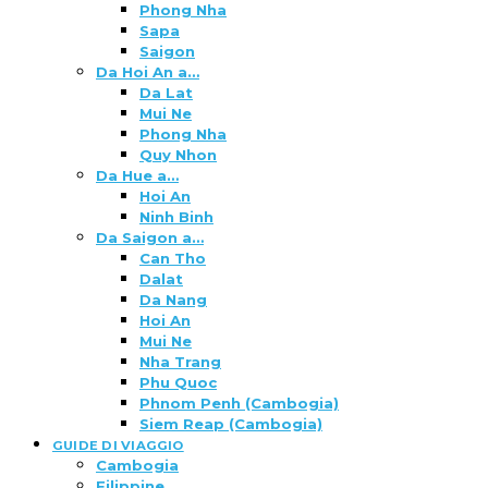
Phong Nha
Sapa
Saigon
Da Hoi An a…
Da Lat
Mui Ne
Phong Nha
Quy Nhon
Da Hue a…
Hoi An
Ninh Binh
Da Saigon a…
Can Tho
Dalat
Da Nang
Hoi An
Mui Ne
Nha Trang
Phu Quoc
Phnom Penh (Cambogia)
Siem Reap (Cambogia)
GUIDE DI VIAGGIO
Cambogia
Filippine