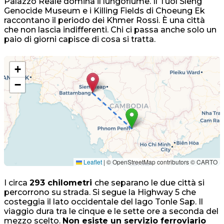
Palazzo Reale domina il lungofiume. Il Tuol Sleng
Genocide Museum e i Killing Fields di Choeung Ek
raccontano il periodo dei Khmer Rossi. È una città
che non lascia indifferenti. Chi ci passa anche solo un
paio di giorni capisce di cosa si tratta.
+
−
Leaflet
|
© OpenStreetMap contributors © CARTO
I circa
293 chilometri
che separano le due città si
percorrono su strada. Si segue la Highway 5 che
costeggia il lato occidentale del lago Tonle Sap. Il
viaggio dura tra le cinque e le sette ore a seconda del
mezzo scelto.
Non esiste un servizio ferroviario