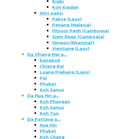
Krabi
Koh Kradan
Altri paesi
Pakse (Laos)
Penang (Malesia)
Phnom Penh (Cambogia)
Siem Reap (Cambogia)
Yangon (Myanmar)
Vientiane (Laos)
Da Chiang Mai a…
bangkok
Chiang Rai
Luang Prabang (Laos)
Pai
Phuket
Koh Samui
Da Hua Hin a…
Koh Phangan
Koh Samui
Koh Tao
Da Pattaya a…
Hua Hin
Phuket
Koh Chang