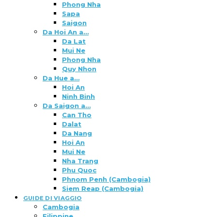
Phong Nha
Sapa
Saigon
Da Hoi An a…
Da Lat
Mui Ne
Phong Nha
Quy Nhon
Da Hue a…
Hoi An
Ninh Binh
Da Saigon a…
Can Tho
Dalat
Da Nang
Hoi An
Mui Ne
Nha Trang
Phu Quoc
Phnom Penh (Cambogia)
Siem Reap (Cambogia)
GUIDE DI VIAGGIO
Cambogia
Filippine