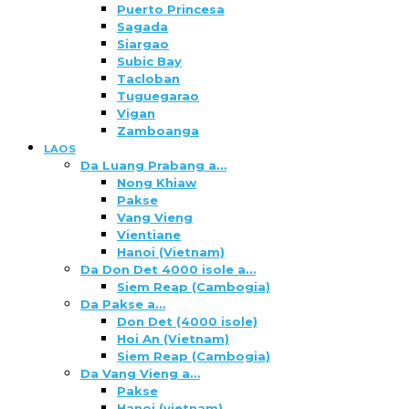
Puerto Princesa
Sagada
Siargao
Subic Bay
Tacloban
Tuguegarao
Vigan
Zamboanga
LAOS
Da Luang Prabang a…
Nong Khiaw
Pakse
Vang Vieng
Vientiane
Hanoi (Vietnam)
Da Don Det 4000 isole a…
Siem Reap (Cambogia)
Da Pakse a…
Don Det (4000 isole)
Hoi An (Vietnam)
Siem Reap (Cambogia)
Da Vang Vieng a…
Pakse
Hanoi (vietnam)