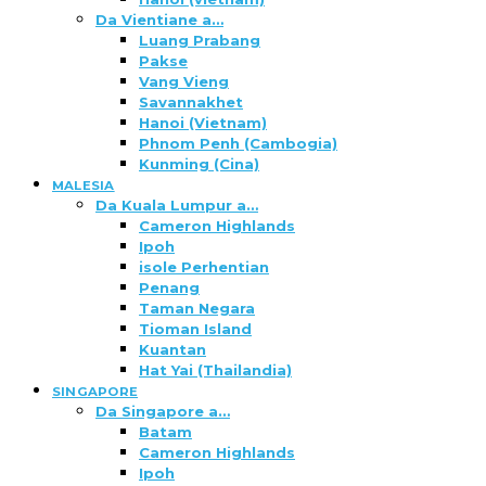
Da Vientiane a…
Luang Prabang
Pakse
Vang Vieng
Savannakhet
Hanoi (Vietnam)
Phnom Penh (Cambogia)
Kunming (Cina)
MALESIA
Da Kuala Lumpur a…
Cameron Highlands
Ipoh
isole Perhentian
Penang
Taman Negara
Tioman Island
Kuantan
Hat Yai (Thailandia)
SINGAPORE
Da Singapore a…
Batam
Cameron Highlands
Ipoh