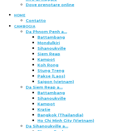
Dove prenotare online
HOME
Contatto
CAMBOGIA
Da Phnom Penh a…
Battambang
Mondulkiri
Sihanoukville
Siem Reap
Kampot
Koh Rong
Stung Treng
Pakse (Laos)
Saigon (vietnam)
Da Siem Reap a…
Battambang
Sihanoukville
Kampot
Kratie
Bangkok (Thailandia)
Ho Chi Minh City (Vietnam)
Da Sihanoukville a…