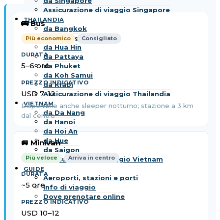
da Singapore
Assicurazione di viaggio Singapore
THAILANDIA
🚌 Bus
da Bangkok
da Chiang Mai
Più economico
Consigliato
da Hua Hin
da Pattaya
5–6 ore
da Phuket
da Koh Samui
da Krabi
USD 7–12
Assicurazione di viaggio Thailandia
VIETNAM
Disponibile anche sleeper notturno; stazione a 3 km
da Da Nang
dal centro
da Hanoi
da Hoi An
da Hue
🚐 Minivan
da Saigon
Più veloce
Arriva in centro
Assicurazione di viaggio Vietnam
GUIDE
Aeroporti, stazioni e porti
~5 ore
Info di viaggio
Dove prenotare online
USD 10–12