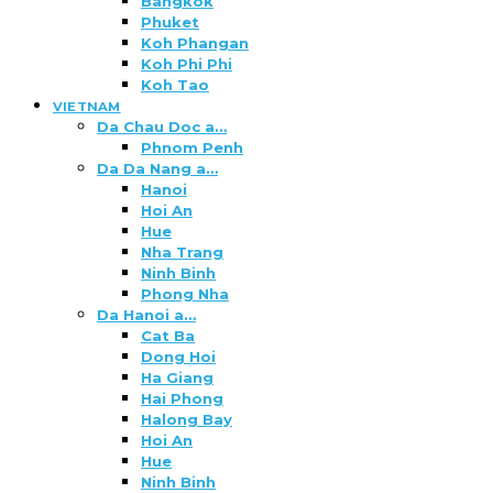
Bangkok
Phuket
Koh Phangan
Koh Phi Phi
Koh Tao
VIETNAM
Da Chau Doc a…
Phnom Penh
Da Da Nang a…
Hanoi
Hoi An
Hue
Nha Trang
Ninh Binh
Phong Nha
Da Hanoi a…
Cat Ba
Dong Hoi
Ha Giang
Hai Phong
Halong Bay
Hoi An
Hue
Ninh Binh