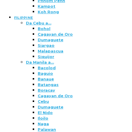
Phnom Penh
Kampot
Koh Rong
FILIPPINE
Da Cebu a…
Bohol
Cagayan de Oro
Dumaguete
Siargao
Malapascua
Siquijor
Da Manila a…
Bacolod
Baguio
Banaue
Batangas
Boracay
Cagayan de Oro
Cebu
Dumaguete
El Nido
Iloilo
Naga
Palawan