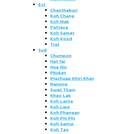
Est
Chanthaburi
Koh Chang
Koh Mak
Pattaya
Koh Samet
Koh Kood
Trat
Sud
Chumpon
Hat Yai
Hua Hin
Phuket
Prachuap Khiri Khan
Ranong
Surat Thani
Khao Lak
Koh Lanta
Koh Lipe
Koh Phangan
Koh Phi Phi
Koh Samui
Koh Tao