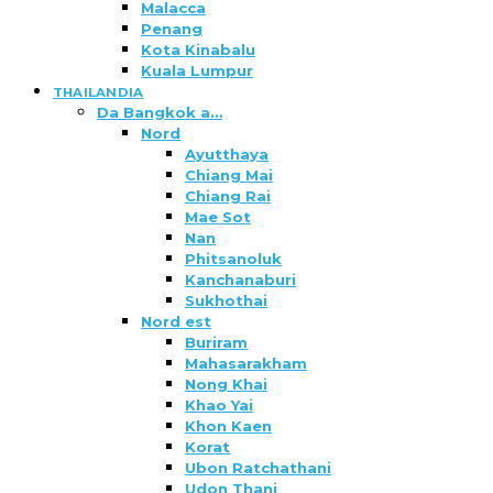
Malacca
Penang
Kota Kinabalu
Kuala Lumpur
THAILANDIA
Da Bangkok a…
Nord
Ayutthaya
Chiang Mai
Chiang Rai
Mae Sot
Nan
Phitsanoluk
Kanchanaburi
Sukhothai
Nord est
Buriram
Mahasarakham
Nong Khai
Khao Yai
Khon Kaen
Korat
Ubon Ratchathani
Udon Thani