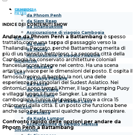
18/05/2023
CAMBOGIA
PIETRO
da Phnom Penh
da Siem Reap
INDICE DEI CONTENUTI
SHOW
da Sihanoukville
Assicurazione di viaggio Cambogia
Andare da Phnom Penh a Battambang
è spesso
FILIPPINE
trattato come una tappa di passaggio verso la
da Cebu
Thailandia. Peccato, perché Battambang merita di
da Manila
più di un transito frettoloso. La seconda città della
Assicurazione di viaggio Filippine
Cambogia ha conservato architetture coloniali
INDONESIA
francesi ancora integre nel centro. Ha una scena
da Giacarta
artistica vivace per le dimensioni del posto. E ospita il
LAOS
famoso trenino di bambù, la nori, una delle
da Luang Prabang
esperienze più singolari del Sudest Asiatico. Nei
da Pakse
dintorni ci sono templi Khmer, il lago Kamping Puoy
da Vang Vieng
e villaggi lungo il fiume Sangker. La cantina
da Vientiane
cambogiana, l’unica del paese, si trova a circa 15
Assicurazione di viaggio Laos
chilometri dalla città. È un posto che funziona bene
MALESIA
anche solo per fermarsi qualche giorno a respirare.
da Penang
da Kuala Lumpur
Confronto rapido delle opzioni per andare da
Assicurazione di viaggio Malesia
Phnom Penh a Battambang
SINGAPORE