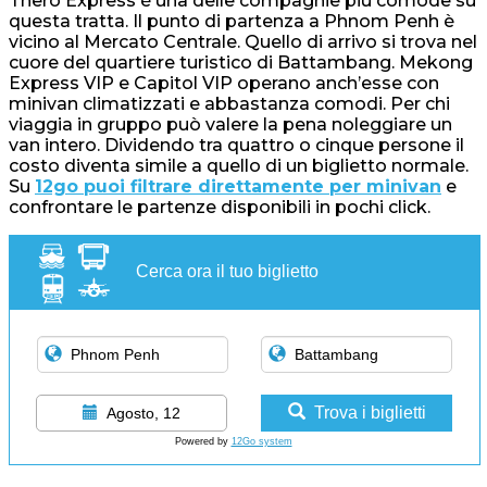
Thero Express è una delle compagnie più comode su
questa tratta. Il punto di partenza a Phnom Penh è
vicino al Mercato Centrale. Quello di arrivo si trova nel
cuore del quartiere turistico di Battambang. Mekong
Express VIP e Capitol VIP operano anch’esse con
minivan climatizzati e abbastanza comodi. Per chi
viaggia in gruppo può valere la pena noleggiare un
van intero. Dividendo tra quattro o cinque persone il
costo diventa simile a quello di un biglietto normale.
Su
12go puoi filtrare direttamente per minivan
e
confrontare le partenze disponibili in pochi click.
Cerca ora il tuo biglietto
Trova i biglietti
Agosto, 12
Powered by
12Go system