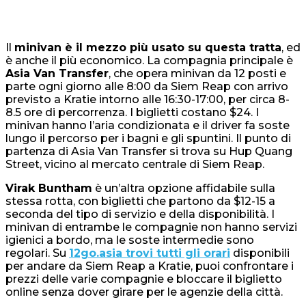
Il
minivan è il mezzo più usato su questa tratta
, ed
è anche il più economico. La compagnia principale è
Asia Van Transfer
, che opera minivan da 12 posti e
parte ogni giorno alle 8:00 da Siem Reap con arrivo
previsto a Kratie intorno alle 16:30-17:00, per circa 8-
8.5 ore di percorrenza. I biglietti costano $24. I
minivan hanno l’aria condizionata e il driver fa soste
lungo il percorso per i bagni e gli spuntini. Il punto di
partenza di Asia Van Transfer si trova su Hup Quang
Street, vicino al mercato centrale di Siem Reap.
Virak Buntham
è un’altra opzione affidabile sulla
stessa rotta, con biglietti che partono da $12-15 a
seconda del tipo di servizio e della disponibilità. I
minivan di entrambe le compagnie non hanno servizi
igienici a bordo, ma le soste intermedie sono
regolari. Su
12go.asia trovi tutti gli orari
disponibili
per andare da Siem Reap a Kratie, puoi confrontare i
prezzi delle varie compagnie e bloccare il biglietto
online senza dover girare per le agenzie della città.