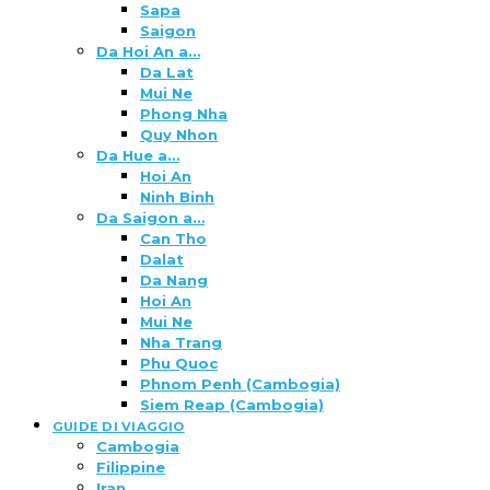
Sapa
Saigon
Da Hoi An a…
Da Lat
Mui Ne
Phong Nha
Quy Nhon
Da Hue a…
Hoi An
Ninh Binh
Da Saigon a…
Can Tho
Dalat
Da Nang
Hoi An
Mui Ne
Nha Trang
Phu Quoc
Phnom Penh (Cambogia)
Siem Reap (Cambogia)
GUIDE DI VIAGGIO
Cambogia
Filippine
Iran