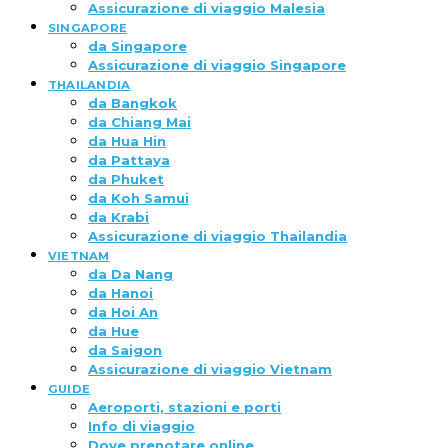
Assicurazione di viaggio Malesia
SINGAPORE
da Singapore
Assicurazione di viaggio Singapore
THAILANDIA
da Bangkok
da Chiang Mai
da Hua Hin
da Pattaya
da Phuket
da Koh Samui
da Krabi
Assicurazione di viaggio Thailandia
VIETNAM
da Da Nang
da Hanoi
da Hoi An
da Hue
da Saigon
Assicurazione di viaggio Vietnam
GUIDE
Aeroporti, stazioni e porti
Info di viaggio
Dove prenotare online