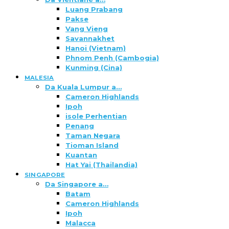
Luang Prabang
Pakse
Vang Vieng
Savannakhet
Hanoi (Vietnam)
Phnom Penh (Cambogia)
Kunming (Cina)
MALESIA
Da Kuala Lumpur a…
Cameron Highlands
Ipoh
isole Perhentian
Penang
Taman Negara
Tioman Island
Kuantan
Hat Yai (Thailandia)
SINGAPORE
Da Singapore a…
Batam
Cameron Highlands
Ipoh
Malacca