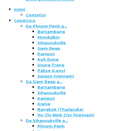
HOME
Contatto
CAMBOGIA
Da Phnom Penh a…
Battambang
Mondulkiri
Sihanoukville
Siem Reap
Kampot
Koh Rong
Stung Treng
Pakse (Laos)
Saigon (vietnam)
Da Siem Reap a…
Battambang
Sihanoukville
Kampot
Kratie
Bangkok (Thailandia)
Ho Chi Minh City (Vietnam)
Da Sihanoukville a…
Phnom Penh