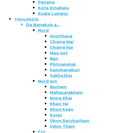
Penang
Kota Kinabalu
Kuala Lumpur
THAILANDIA
Da Bangkok a…
Nord
Ayutthaya
Chiang Mai
Chiang Rai
Mae Sot
Nan
Phitsanoluk
Kanchanaburi
Sukhothai
Nord est
Buriram
Mahasarakham
Nong Khai
Khao Yai
Khon Kaen
Korat
Ubon Ratchathani
Udon Thani
Est