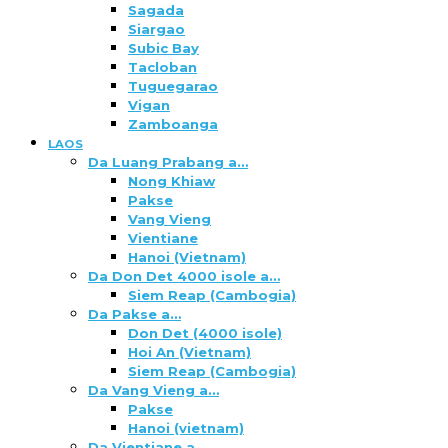
Sagada
Siargao
Subic Bay
Tacloban
Tuguegarao
Vigan
Zamboanga
LAOS
Da Luang Prabang a…
Nong Khiaw
Pakse
Vang Vieng
Vientiane
Hanoi (Vietnam)
Da Don Det 4000 isole a…
Siem Reap (Cambogia)
Da Pakse a…
Don Det (4000 isole)
Hoi An (Vietnam)
Siem Reap (Cambogia)
Da Vang Vieng a…
Pakse
Hanoi (vietnam)
Da Vientiane a…