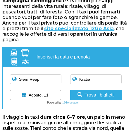
campagna cambogiana
e si vedono paesaggi
interessanti della vita rurale: risaie, villaggi di
pescatori, tratti di foresta. Con il taxi puoi fermarti
quando vuoi per fare foto o sgranchire le gambe.
Anche per il taxi privato puoi controllare disponibilità
e prezzi tramite il
sito specializzato 12Go Asia
, che
raccoglie le offerte di diversi operatori in un’unica
pagina.
Inserisci la data e prenota
Trova i biglietti
Agosto, 11
Powered by
12Go system
Il viaggio in taxi
dura circa 6-7 ore
, un paio in meno
rispetto al minivan grazie alla maggiore flessibilità
sulle soste. Tieni conto che la strada via nord, quella