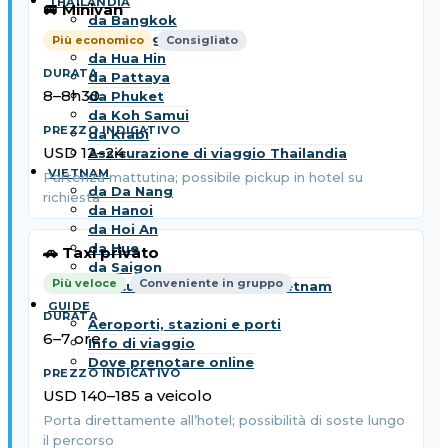
THAILANDIA
🚐 Minivan
da Bangkok
da Chiang Mai
Più economico
Consigliato
da Hua Hin
da Pattaya
8–8h30
da Phuket
da Koh Samui
da Krabi
USD 12–24
Assicurazione di viaggio Thailandia
VIETNAM
Partenza mattutina; possibile pickup in hotel su
da Da Nang
richiesta
da Hanoi
da Hoi An
da Hue
🚗 Taxi privato
da Saigon
Più veloce
Conveniente in gruppo
Assicurazione di viaggio Vietnam
GUIDE
Aeroporti, stazioni e porti
6–7 ore
Info di viaggio
Dove prenotare online
USD 140–185 a veicolo
Porta direttamente all’hotel; possibilità di soste lungo
il percorso