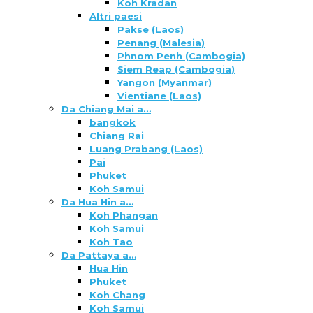
Koh Kradan
Altri paesi
Pakse (Laos)
Penang (Malesia)
Phnom Penh (Cambogia)
Siem Reap (Cambogia)
Yangon (Myanmar)
Vientiane (Laos)
Da Chiang Mai a…
bangkok
Chiang Rai
Luang Prabang (Laos)
Pai
Phuket
Koh Samui
Da Hua Hin a…
Koh Phangan
Koh Samui
Koh Tao
Da Pattaya a…
Hua Hin
Phuket
Koh Chang
Koh Samui