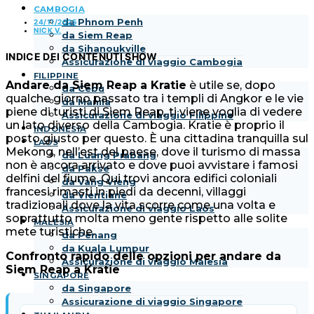
CAMBOGIA
da Phnom Penh
24/11/2025
NICK V.
da Siem Reap
da Sihanoukville
INDICE DEI CONTENUTI
SHOW
Assicurazione di viaggio Cambogia
FILIPPINE
Andare da Siem Reap a Kratie
è utile se, dopo
da Cebu
qualche giorno passato tra i templi di Angkor e le vie
da Manila
piene di turisti di Siem Reap, ti viene voglia di vedere
Assicurazione di viaggio Filippine
un lato diverso della Cambogia. Kratie è proprio il
INDONESIA
posto giusto per questo. È una cittadina tranquilla sul
LAOS
Mekong, nell’est del paese, dove il turismo di massa
da Luang Prabang
non è ancora arrivato e dove puoi avvistare i famosi
da Pakse
delfini del fiume. Qui trovi ancora edifici coloniali
da Vang Vieng
francesi rimasti in piedi da decenni, villaggi
da Vientiane
tradizionali dove la vita scorre come una volta e
Assicurazione di viaggio Laos
soprattutto molta meno gente rispetto alle solite
MALESIA
mete turistiche.
da Penang
da Kuala Lumpur
Confronto rapido delle opzioni per andare da
Assicurazione di viaggio Malesia
Siem Reap a Kratie
SINGAPORE
da Singapore
Assicurazione di viaggio Singapore