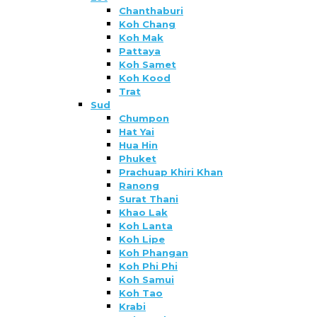
Chanthaburi
Koh Chang
Koh Mak
Pattaya
Koh Samet
Koh Kood
Trat
Sud
Chumpon
Hat Yai
Hua Hin
Phuket
Prachuap Khiri Khan
Ranong
Surat Thani
Khao Lak
Koh Lanta
Koh Lipe
Koh Phangan
Koh Phi Phi
Koh Samui
Koh Tao
Krabi