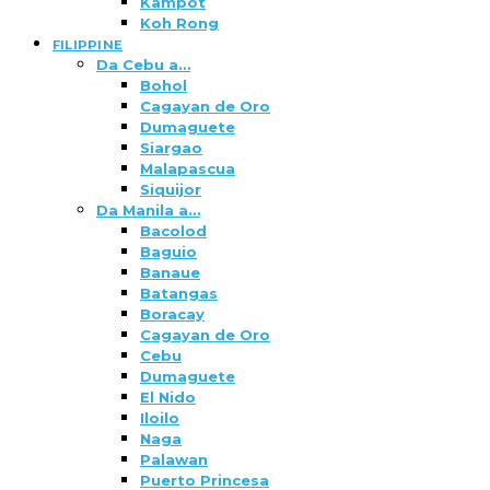
Kampot
Koh Rong
FILIPPINE
Da Cebu a…
Bohol
Cagayan de Oro
Dumaguete
Siargao
Malapascua
Siquijor
Da Manila a…
Bacolod
Baguio
Banaue
Batangas
Boracay
Cagayan de Oro
Cebu
Dumaguete
El Nido
Iloilo
Naga
Palawan
Puerto Princesa