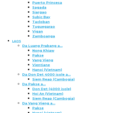
Puerto Princesa
Sagada
Siargao
Subic Bay
Tacloban
Tuguegarao
Vigan
Zamboanga
LAOS
Da Luang Prabang a…
Nong Khiaw
Pakse
Vang Vieng
Vientiane
Hanoi (Vietnam)
Da Don Det 4000 isole a…
Siem Reap (Cambogia)
Da Pakse a…
Don Det (4000 isole)
Hoi An (Vietnam)
Siem Reap (Cambogia)
Da Vang Vieng a…
Pakse
Hanoi (vietnam)