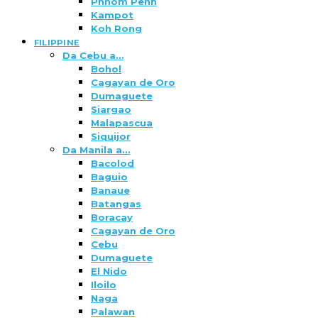
Phnom Penh
Kampot
Koh Rong
FILIPPINE
Da Cebu a…
Bohol
Cagayan de Oro
Dumaguete
Siargao
Malapascua
Siquijor
Da Manila a…
Bacolod
Baguio
Banaue
Batangas
Boracay
Cagayan de Oro
Cebu
Dumaguete
El Nido
Iloilo
Naga
Palawan