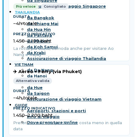
da Singapore
Assicurazione di viaggio Singapore
Più veloce
Consigliato
THAILANDIA
da Bangkok
~4h totale
da Chiang Mai
da Hua Hin
da Pattaya
1.450–2.100 baht
da Phuket
da Koh Samui
La rotta più usata; comoda anche per visitare Ao
da Krabi
Nang e Railay
Assicurazione di viaggio Thailandia
VIETNAM
da Da Nang
✈️ Aereo + Ferry (via Phuket)
da Hanoi
Alternativa valida
da Hoi An
da Hue
da Saigon
~4h totale
Assicurazione di viaggio Vietnam
GUIDE
Aeroporti, stazioni e porti
1.450–2.200 baht
Info di viaggio
Dove prenotare online
Preferibile se il volo per Phuket costa meno in quella
data