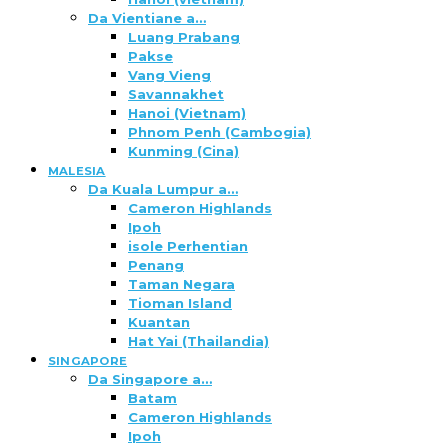
Da Vientiane a…
Luang Prabang
Pakse
Vang Vieng
Savannakhet
Hanoi (Vietnam)
Phnom Penh (Cambogia)
Kunming (Cina)
MALESIA
Da Kuala Lumpur a…
Cameron Highlands
Ipoh
isole Perhentian
Penang
Taman Negara
Tioman Island
Kuantan
Hat Yai (Thailandia)
SINGAPORE
Da Singapore a…
Batam
Cameron Highlands
Ipoh