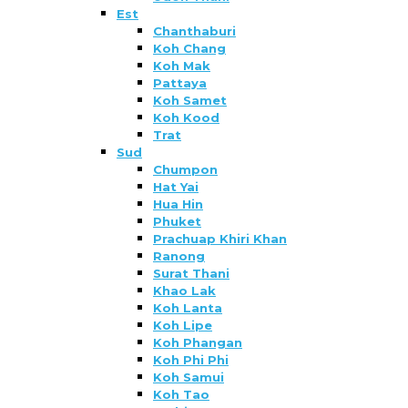
Est
Chanthaburi
Koh Chang
Koh Mak
Pattaya
Koh Samet
Koh Kood
Trat
Sud
Chumpon
Hat Yai
Hua Hin
Phuket
Prachuap Khiri Khan
Ranong
Surat Thani
Khao Lak
Koh Lanta
Koh Lipe
Koh Phangan
Koh Phi Phi
Koh Samui
Koh Tao