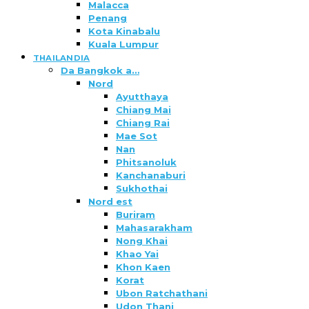
Malacca
Penang
Kota Kinabalu
Kuala Lumpur
THAILANDIA
Da Bangkok a…
Nord
Ayutthaya
Chiang Mai
Chiang Rai
Mae Sot
Nan
Phitsanoluk
Kanchanaburi
Sukhothai
Nord est
Buriram
Mahasarakham
Nong Khai
Khao Yai
Khon Kaen
Korat
Ubon Ratchathani
Udon Thani