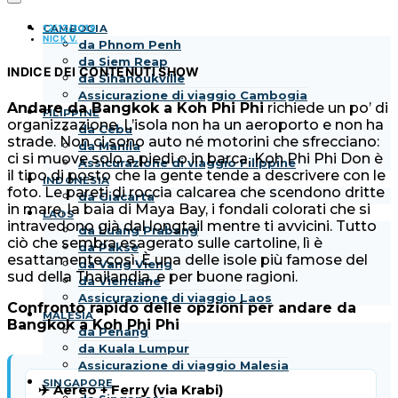
12/12/2019
CAMBOGIA
NICK V.
da Phnom Penh
da Siem Reap
INDICE DEI CONTENUTI
SHOW
da Sihanoukville
Assicurazione di viaggio Cambogia
Andare da Bangkok a Koh Phi Phi
richiede un po’ di
FILIPPINE
organizzazione. L’isola non ha un aeroporto e non ha
da Cebu
strade. Non ci sono auto né motorini che sfrecciano:
da Manila
ci si muove solo a piedi o in barca. Koh Phi Phi Don è
Assicurazione di viaggio Filippine
il tipo di posto che la gente tende a descrivere con le
INDONESIA
foto. Le pareti di roccia calcarea che scendono dritte
da Giacarta
in mare, la baia di Maya Bay, i fondali colorati che si
LAOS
intravedono già dal longtail mentre ti avvicini. Tutto
da Luang Prabang
ciò che sembra esagerato sulle cartoline, lì è
da Pakse
esattamente così. È una delle isole più famose del
da Vang Vieng
sud della Thailandia, e per buone ragioni.
da Vientiane
Assicurazione di viaggio Laos
Confronto rapido delle opzioni per andare da
MALESIA
Bangkok a Koh Phi Phi
da Penang
da Kuala Lumpur
Assicurazione di viaggio Malesia
SINGAPORE
✈️ Aereo + Ferry (via Krabi)