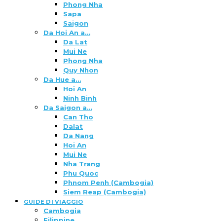
Phong Nha
Sapa
Saigon
Da Hoi An a…
Da Lat
Mui Ne
Phong Nha
Quy Nhon
Da Hue a…
Hoi An
Ninh Binh
Da Saigon a…
Can Tho
Dalat
Da Nang
Hoi An
Mui Ne
Nha Trang
Phu Quoc
Phnom Penh (Cambogia)
Siem Reap (Cambogia)
GUIDE DI VIAGGIO
Cambogia
Filippine