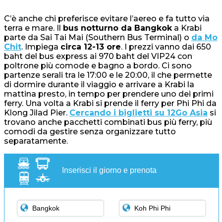
C’è anche chi preferisce evitare l’aereo e fa tutto via
terra e mare. Il
bus notturno da Bangkok
a Krabi
parte da Sai Tai Mai (Southern Bus Terminal) o
da Mo
Chit
. Impiega
circa 12-13 ore
. I prezzi vanno dai 650
baht del bus express ai 970 baht del VIP24 con
poltrone più comode e bagno a bordo. Ci sono
partenze serali tra le 17:00 e le 20:00, il che permette
di dormire durante il viaggio e arrivare a Krabi la
mattina presto, in tempo per prendere uno dei primi
ferry. Una volta a Krabi si prende il ferry per Phi Phi da
Klong Jilad Pier.
Cercando i biglietti su 12Go Asia
si
trovano anche pacchetti combinati bus più ferry, più
comodi da gestire senza organizzare tutto
separatamente.
Inserisci il giorno e prenota