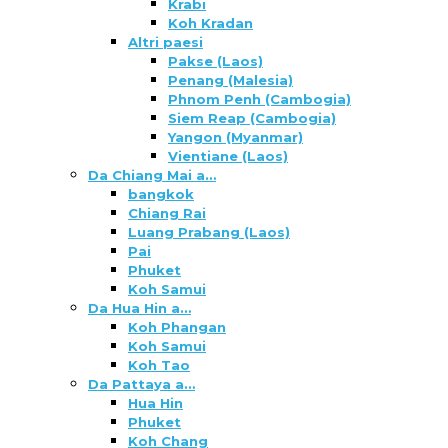
Krabi
Koh Kradan
Altri paesi
Pakse (Laos)
Penang (Malesia)
Phnom Penh (Cambogia)
Siem Reap (Cambogia)
Yangon (Myanmar)
Vientiane (Laos)
Da Chiang Mai a…
bangkok
Chiang Rai
Luang Prabang (Laos)
Pai
Phuket
Koh Samui
Da Hua Hin a…
Koh Phangan
Koh Samui
Koh Tao
Da Pattaya a…
Hua Hin
Phuket
Koh Chang