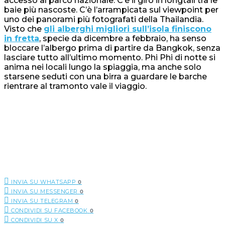
accesso al parco nazionale. C’è il giro in longtail tra le
baie più nascoste. C’è l’arrampicata sul viewpoint per
uno dei panorami più fotografati della Thailandia.
Visto che
gli alberghi migliori sull’isola finiscono
in fretta
, specie da dicembre a febbraio, ha senso
bloccare l’albergo prima di partire da Bangkok, senza
lasciare tutto all’ultimo momento. Phi Phi di notte si
anima nei locali lungo la spiaggia, ma anche solo
starsene seduti con una birra a guardare le barche
rientrare al tramonto vale il viaggio.
INVIA SU WHATSAPP
0
INVIA SU MESSENGER
0
INVIA SU TELEGRAM
0
CONDIVIDI SU FACEBOOK
0
CONDIVIDI SU X
0