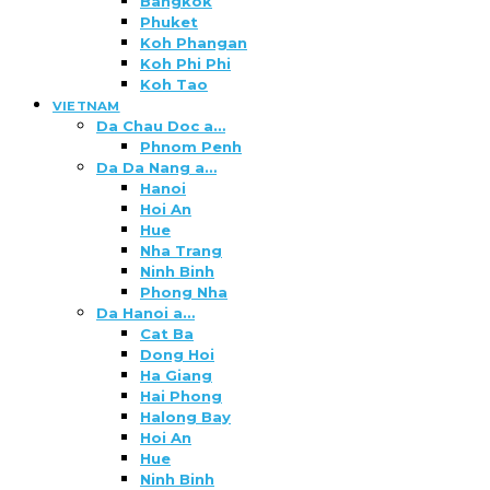
Bangkok
Phuket
Koh Phangan
Koh Phi Phi
Koh Tao
VIETNAM
Da Chau Doc a…
Phnom Penh
Da Da Nang a…
Hanoi
Hoi An
Hue
Nha Trang
Ninh Binh
Phong Nha
Da Hanoi a…
Cat Ba
Dong Hoi
Ha Giang
Hai Phong
Halong Bay
Hoi An
Hue
Ninh Binh