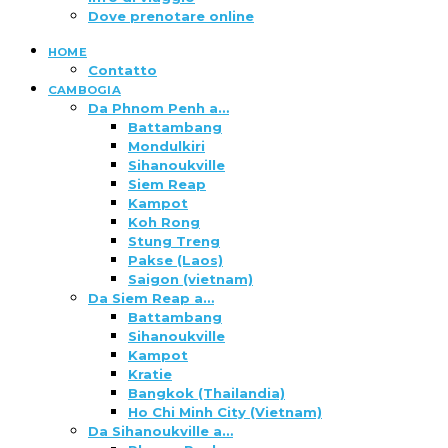
Dove prenotare online
HOME
Contatto
CAMBOGIA
Da Phnom Penh a…
Battambang
Mondulkiri
Sihanoukville
Siem Reap
Kampot
Koh Rong
Stung Treng
Pakse (Laos)
Saigon (vietnam)
Da Siem Reap a…
Battambang
Sihanoukville
Kampot
Kratie
Bangkok (Thailandia)
Ho Chi Minh City (Vietnam)
Da Sihanoukville a…