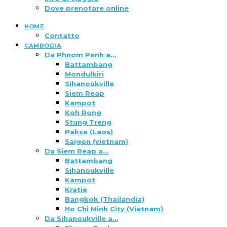
Dove prenotare online
HOME
Contatto
CAMBOGIA
Da Phnom Penh a…
Battambang
Mondulkiri
Sihanoukville
Siem Reap
Kampot
Koh Rong
Stung Treng
Pakse (Laos)
Saigon (vietnam)
Da Siem Reap a…
Battambang
Sihanoukville
Kampot
Kratie
Bangkok (Thailandia)
Ho Chi Minh City (Vietnam)
Da Sihanoukville a…