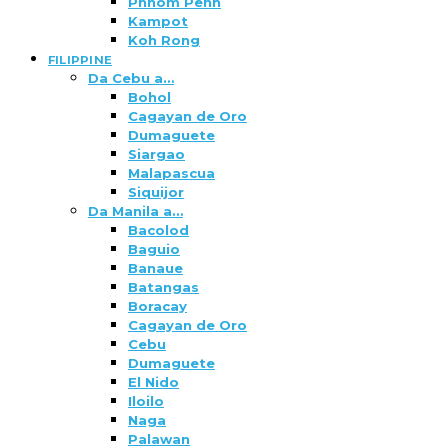
Phnom Penh
Kampot
Koh Rong
FILIPPINE
Da Cebu a…
Bohol
Cagayan de Oro
Dumaguete
Siargao
Malapascua
Siquijor
Da Manila a…
Bacolod
Baguio
Banaue
Batangas
Boracay
Cagayan de Oro
Cebu
Dumaguete
El Nido
Iloilo
Naga
Palawan