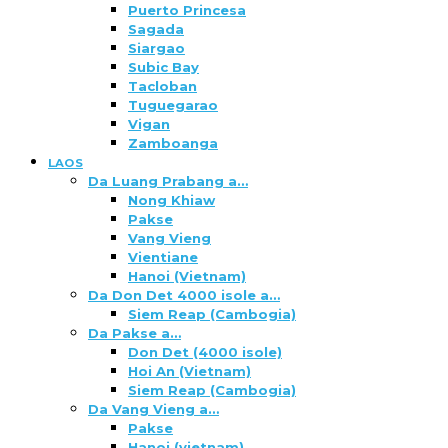
Puerto Princesa
Sagada
Siargao
Subic Bay
Tacloban
Tuguegarao
Vigan
Zamboanga
LAOS
Da Luang Prabang a…
Nong Khiaw
Pakse
Vang Vieng
Vientiane
Hanoi (Vietnam)
Da Don Det 4000 isole a…
Siem Reap (Cambogia)
Da Pakse a…
Don Det (4000 isole)
Hoi An (Vietnam)
Siem Reap (Cambogia)
Da Vang Vieng a…
Pakse
Hanoi (vietnam)