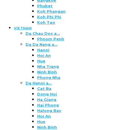
Bangkok
Phuket
Koh Phangan
Koh Phi Phi
Koh Tao
VIETNAM
Da Chau Doc a…
Phnom Penh
Da Da Nang a…
Hanoi
Hoi An
Hue
Nha Trang
Ninh Binh
Phong Nha
Da Hanoi a…
Cat Ba
Dong Hoi
Ha Giang
Hai Phong
Halong Bay
Hoi An
Hue
Ninh Binh