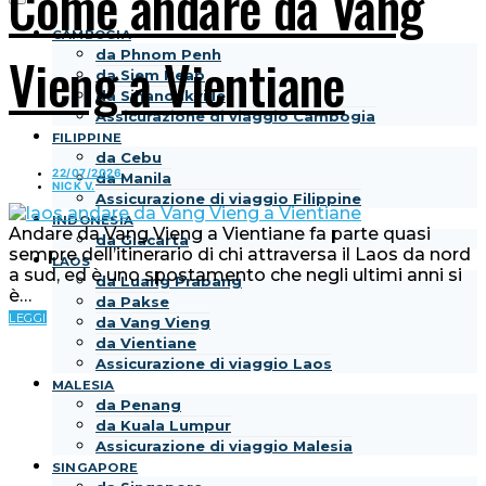
Come andare da Vang
CAMBOGIA
da Phnom Penh
Vieng a Vientiane
da Siem Reap
da Sihanoukville
Assicurazione di viaggio Cambogia
FILIPPINE
da Cebu
22/07/2026
da Manila
NICK V.
Assicurazione di viaggio Filippine
INDONESIA
Andare da Vang Vieng a Vientiane fa parte quasi
da Giacarta
sempre dell’itinerario di chi attraversa il Laos da nord
LAOS
a sud, ed è uno spostamento che negli ultimi anni si
da Luang Prabang
è…
da Pakse
LEGGI
da Vang Vieng
da Vientiane
Assicurazione di viaggio Laos
MALESIA
da Penang
da Kuala Lumpur
Assicurazione di viaggio Malesia
SINGAPORE