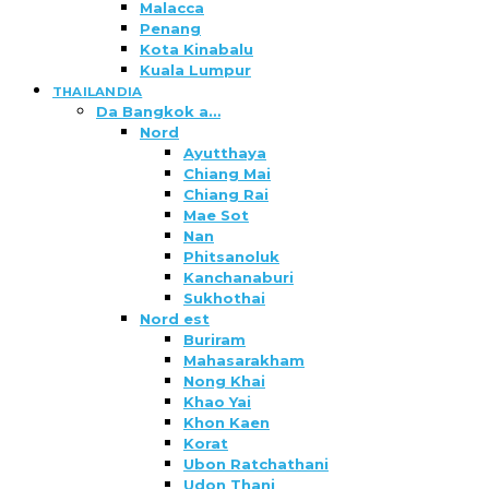
Malacca
Penang
Kota Kinabalu
Kuala Lumpur
THAILANDIA
Da Bangkok a…
Nord
Ayutthaya
Chiang Mai
Chiang Rai
Mae Sot
Nan
Phitsanoluk
Kanchanaburi
Sukhothai
Nord est
Buriram
Mahasarakham
Nong Khai
Khao Yai
Khon Kaen
Korat
Ubon Ratchathani
Udon Thani