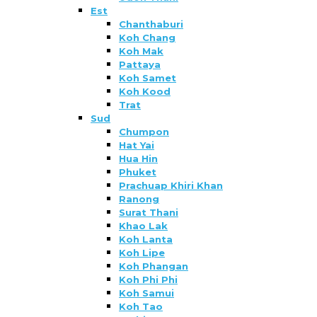
Est
Chanthaburi
Koh Chang
Koh Mak
Pattaya
Koh Samet
Koh Kood
Trat
Sud
Chumpon
Hat Yai
Hua Hin
Phuket
Prachuap Khiri Khan
Ranong
Surat Thani
Khao Lak
Koh Lanta
Koh Lipe
Koh Phangan
Koh Phi Phi
Koh Samui
Koh Tao