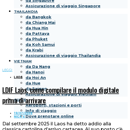
da Singapore
Assicurazione di viaggio Singapore
THAILANDIA
da Bangkok
da Chiang Mai
da Hua Hin
da Pattaya
da Phuket
da Koh Samui
da Krabi
Assicurazione di viaggio Thailandia
VIETNAM
da Da Nang
LEGGI
da Hanoi
LAOS
da Hoi An
da Hue
LDIF Laos, come compilare il modulo digitale
da Saigon
Assicurazione di viaggio Vietnam
prima di arrivare
GUIDE
Aeroporti, stazioni e porti
Info di viaggio
19/07/2026
Dove prenotare online
NICK V.
Dal settembre 2025 il Laos ha detto addio alla
classica cartolina d’arrivo cartacea. Al suo posto c’è