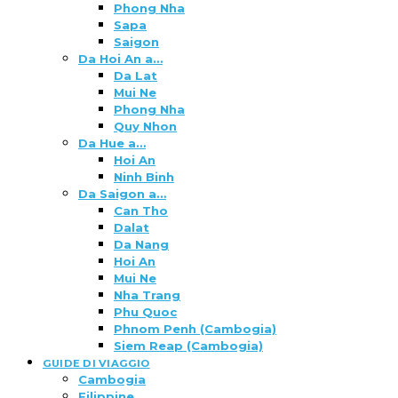
Phong Nha
Sapa
Saigon
Da Hoi An a…
Da Lat
Mui Ne
Phong Nha
Quy Nhon
Da Hue a…
Hoi An
Ninh Binh
Da Saigon a…
Can Tho
Dalat
Da Nang
Hoi An
Mui Ne
Nha Trang
Phu Quoc
Phnom Penh (Cambogia)
Siem Reap (Cambogia)
GUIDE DI VIAGGIO
Cambogia
Filippine