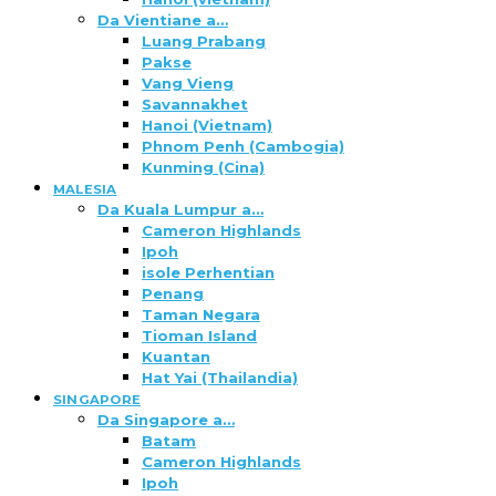
Da Vientiane a…
Luang Prabang
Pakse
Vang Vieng
Savannakhet
Hanoi (Vietnam)
Phnom Penh (Cambogia)
Kunming (Cina)
MALESIA
Da Kuala Lumpur a…
Cameron Highlands
Ipoh
isole Perhentian
Penang
Taman Negara
Tioman Island
Kuantan
Hat Yai (Thailandia)
SINGAPORE
Da Singapore a…
Batam
Cameron Highlands
Ipoh