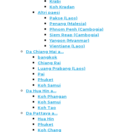
Krabi
Koh Kradan
Altri paesi
Pakse (Laos)
Penang (Malesia)
Phnom Penh (Cambogia)
Siem Reap (Cambogia)
Yangon (Myanmar)
Vientiane (Laos)
Da Chiang Mai a…
bangkok
Chiang Rai
Luang Prabang (Laos)
Pai
Phuket
Koh Samui
Da Hua Hin a…
Koh Phangan
Koh Samui
Koh Tao
Da Pattaya a…
Hua Hin
Phuket
Koh Chang