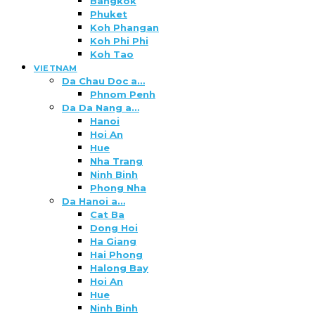
Bangkok
Phuket
Koh Phangan
Koh Phi Phi
Koh Tao
VIETNAM
Da Chau Doc a…
Phnom Penh
Da Da Nang a…
Hanoi
Hoi An
Hue
Nha Trang
Ninh Binh
Phong Nha
Da Hanoi a…
Cat Ba
Dong Hoi
Ha Giang
Hai Phong
Halong Bay
Hoi An
Hue
Ninh Binh