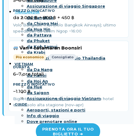
5–6 ore totali
da Singapore
Assicurazione di viaggio Singapore
THAILANDIA
da 2.000 ฿ + 800 ฿ + 450 ฿
da Bangkok
da Chiang Mai
Volo Bangkok–Trat (solo Bangkok Airways); ultimo
da Hua Hin
speedboat da Laem Ngop ~16:00
da Pattaya
da Phuket
da Koh Samui
Van + catamaran Boonsiri
da Krabi
Più economico
Consigliato
Assicurazione di viaggio Thailandia
VIETNAM
da Da Nang
6–7 ore totali
da Hanoi
da Hoi An
da Hue
~1.100 ฿
da Saigon
Assicurazione di viaggio Vietnam
Biglietto unico con van, pranzo e transfer in hotel
GUIDE
inclusi; solo alta stagione (nov–apr)
Aeroporti, stazioni e porti
Info di viaggio
Dove prenotare online
PRENOTA ORA IL TUO
BIGLIETTO ➜