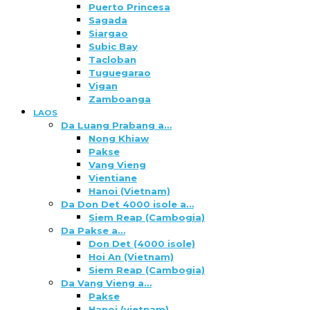
Puerto Princesa
Sagada
Siargao
Subic Bay
Tacloban
Tuguegarao
Vigan
Zamboanga
LAOS
Da Luang Prabang a…
Nong Khiaw
Pakse
Vang Vieng
Vientiane
Hanoi (Vietnam)
Da Don Det 4000 isole a…
Siem Reap (Cambogia)
Da Pakse a…
Don Det (4000 isole)
Hoi An (Vietnam)
Siem Reap (Cambogia)
Da Vang Vieng a…
Pakse
Hanoi (vietnam)