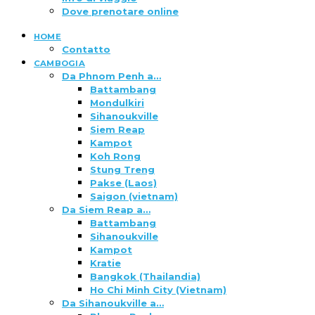
Dove prenotare online
HOME
Contatto
CAMBOGIA
Da Phnom Penh a…
Battambang
Mondulkiri
Sihanoukville
Siem Reap
Kampot
Koh Rong
Stung Treng
Pakse (Laos)
Saigon (vietnam)
Da Siem Reap a…
Battambang
Sihanoukville
Kampot
Kratie
Bangkok (Thailandia)
Ho Chi Minh City (Vietnam)
Da Sihanoukville a…