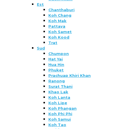
Est
Chanthaburi
Koh Chang
Koh Mak
Pattaya
Koh Samet
Koh Kood
Trat
Sud
Chumpon
Hat Yai
Hua Hin
Phuket
Prachuap Khiri Khan
Ranong
Surat Thani
Khao Lak
Koh Lanta
Koh Lipe
Koh Phangan
Koh Phi Phi
Koh Samui
Koh Tao