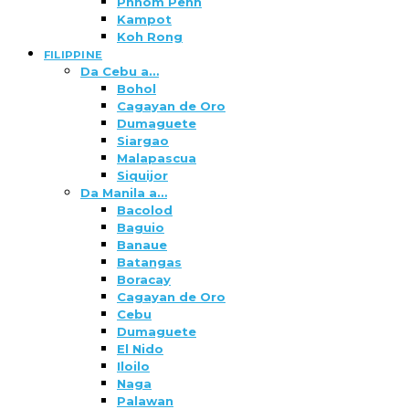
Phnom Penh
Kampot
Koh Rong
FILIPPINE
Da Cebu a…
Bohol
Cagayan de Oro
Dumaguete
Siargao
Malapascua
Siquijor
Da Manila a…
Bacolod
Baguio
Banaue
Batangas
Boracay
Cagayan de Oro
Cebu
Dumaguete
El Nido
Iloilo
Naga
Palawan