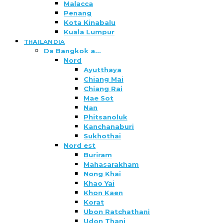
Malacca
Penang
Kota Kinabalu
Kuala Lumpur
THAILANDIA
Da Bangkok a…
Nord
Ayutthaya
Chiang Mai
Chiang Rai
Mae Sot
Nan
Phitsanoluk
Kanchanaburi
Sukhothai
Nord est
Buriram
Mahasarakham
Nong Khai
Khao Yai
Khon Kaen
Korat
Ubon Ratchathani
Udon Thani