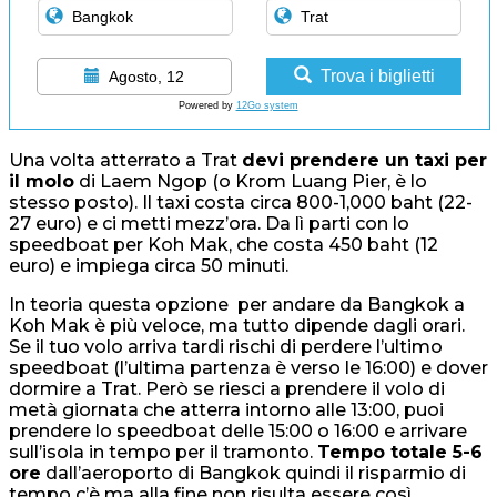
Trova i biglietti
Agosto, 12
Powered by
12Go system
Una volta atterrato a Trat
devi prendere un taxi per
il molo
di Laem Ngop (o Krom Luang Pier, è lo
stesso posto). Il taxi costa circa 800-1,000 baht (22-
27 euro) e ci metti mezz’ora. Da lì parti con lo
speedboat per Koh Mak, che costa 450 baht (12
euro) e impiega circa 50 minuti.
In teoria questa opzione per andare da Bangkok a
Koh Mak è più veloce, ma tutto dipende dagli orari.
Se il tuo volo arriva tardi rischi di perdere l’ultimo
speedboat (l’ultima partenza è verso le 16:00) e dover
dormire a Trat. Però se riesci a prendere il volo di
metà giornata che atterra intorno alle 13:00, puoi
prendere lo speedboat delle 15:00 o 16:00 e arrivare
sull’isola in tempo per il tramonto.
Tempo totale 5-6
ore
dall’aeroporto di Bangkok quindi il risparmio di
tempo c’è ma alla fine non risulta essere così