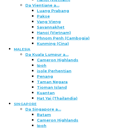
Da Vientiane a…
Luang Prabang
Pakse
Vang Vieng
Savannakhet
Hanoi (Vietnam)
Phnom Penh (Cambogia)
Kunming (Cina)
MALESIA
Da Kuala Lumpur a…
Cameron Highlands
Ipoh
isole Perhentian
Penang
Taman Negara
Tioman Island
Kuantan
Hat Yai (Thailandia)
SINGAPORE
Da Singapore a…
Batam
Cameron Highlands
Ipoh