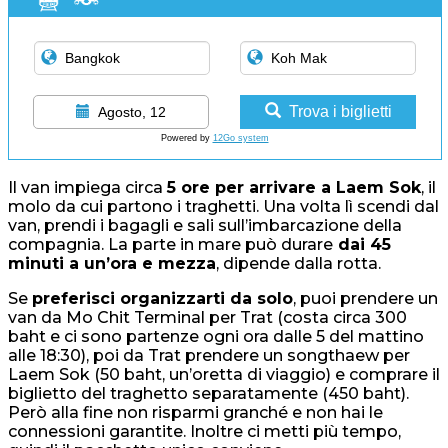
Trova i biglietti
Agosto, 12
Powered by
12Go system
Il van impiega circa
5 ore per arrivare a Laem Sok
, il
molo da cui partono i traghetti. Una volta lì scendi dal
van, prendi i bagagli e sali sull’imbarcazione della
compagnia. La parte in mare può durare
dai 45
minuti a un’ora e mezza
, dipende dalla rotta.
Se
preferisci organizzarti da solo
, puoi prendere un
van da Mo Chit Terminal per Trat (costa circa 300
baht e ci sono partenze ogni ora dalle 5 del mattino
alle 18:30), poi da Trat prendere un songthaew per
Laem Sok (50 baht, un’oretta di viaggio) e comprare il
biglietto del traghetto separatamente (450 baht).
Però alla fine non risparmi granché e non hai le
connessioni garantite. Inoltre ci metti più tempo,