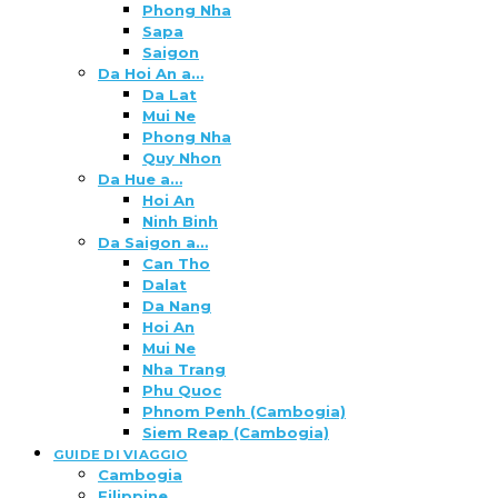
Phong Nha
Sapa
Saigon
Da Hoi An a…
Da Lat
Mui Ne
Phong Nha
Quy Nhon
Da Hue a…
Hoi An
Ninh Binh
Da Saigon a…
Can Tho
Dalat
Da Nang
Hoi An
Mui Ne
Nha Trang
Phu Quoc
Phnom Penh (Cambogia)
Siem Reap (Cambogia)
GUIDE DI VIAGGIO
Cambogia
Filippine