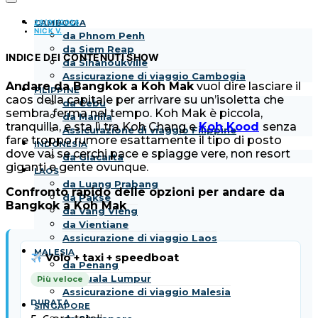
26/01/2026
CAMBOGIA
NICK V.
da Phnom Penh
da Siem Reap
INDICE DEI CONTENUTI
SHOW
da Sihanoukville
Assicurazione di viaggio Cambogia
Andare da Bangkok a Koh Mak
vuol dire lasciare il
FILIPPINE
caos della capitale per arrivare su un’isoletta che
da Cebu
sembra ferma nel tempo. Koh Mak è piccola,
da Manila
tranquilla, e sta lì tra Koh Chang e
Koh Kood
senza
Assicurazione di viaggio Filippine
fare troppo rumore esattamente il tipo di posto
INDONESIA
dove vai se cerchi pace e spiagge vere, non resort
da Giacarta
giganti e gente ovunque.
LAOS
da Luang Prabang
Confronto rapido delle opzioni per andare da
da Pakse
Bangkok a Koh Mak
da Vang Vieng
da Vientiane
Assicurazione di viaggio Laos
MALESIA
Volo + taxi + speedboat
da Penang
da Kuala Lumpur
Più veloce
Assicurazione di viaggio Malesia
SINGAPORE