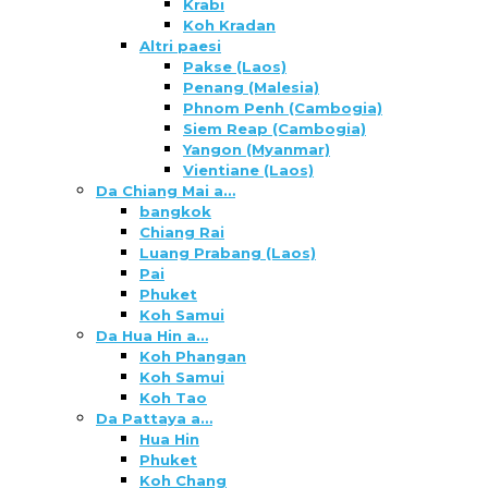
Krabi
Koh Kradan
Altri paesi
Pakse (Laos)
Penang (Malesia)
Phnom Penh (Cambogia)
Siem Reap (Cambogia)
Yangon (Myanmar)
Vientiane (Laos)
Da Chiang Mai a…
bangkok
Chiang Rai
Luang Prabang (Laos)
Pai
Phuket
Koh Samui
Da Hua Hin a…
Koh Phangan
Koh Samui
Koh Tao
Da Pattaya a…
Hua Hin
Phuket
Koh Chang