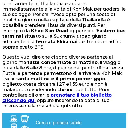
direttamente in Thailandia e andare
immediatamente alla volta di Koh Mak per godersi le
sue spiagge. Per chi invece opta per una sosta di
qualche giorno nella capitale della Thailandia è
possibile prendere il bus da diversi punti. Per
esempio da
Khao San Road
oppure dall’
Eastern bus
terminal
situato sulla Sukhumvit road giusto
adiacente alla
fermata Ekkamai
del treno cittadino
sopraelevato BTS.
Questo vuol dire che ci sono diverse partenze al
giorno ma
tutte concentrate al mattino
. Il viaggio
dura dalle 6 alle 8 ore, dipende dal punto di partenza.
Tutte le partenze permettono di arrivare a Koh Mak
t
ra la tarda mattina e il primo pomeriggio
. Il
biglietto costa circa tra i 27 e i 35 euro e non è
malaccio considerando che include tutto. Puoi
controllare gli orari e
prenotare il tuo biglietto
cliccando qui
oppure inserendo la data di tuo
interesse nella maschera qui sotto
Cerca e prenota subito