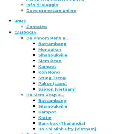
Info di viaggio
Dove prenotare online
HOME
Contatto
CAMBOGIA
Da Phnom Penh a…
Battambang
Mondulkiri
Sihanoukville
Siem Reap
Kampot
Koh Rong
Stung Treng
Pakse (Laos)
Saigon (vietnam)
Da Siem Reap a…
Battambang
Sihanoukville
Kampot
Kratie
Bangkok (Thailandia)
Ho Chi Minh City (Vietnam)