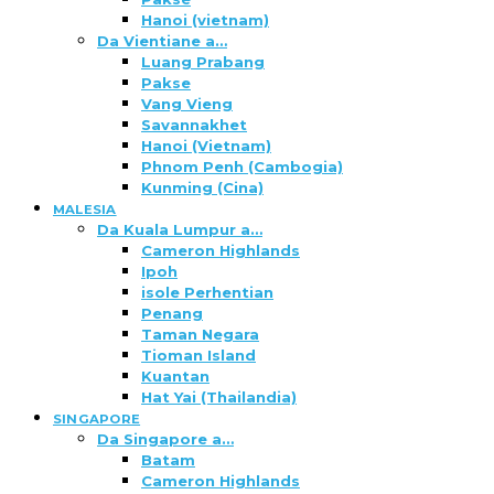
Hanoi (vietnam)
Da Vientiane a…
Luang Prabang
Pakse
Vang Vieng
Savannakhet
Hanoi (Vietnam)
Phnom Penh (Cambogia)
Kunming (Cina)
MALESIA
Da Kuala Lumpur a…
Cameron Highlands
Ipoh
isole Perhentian
Penang
Taman Negara
Tioman Island
Kuantan
Hat Yai (Thailandia)
SINGAPORE
Da Singapore a…
Batam
Cameron Highlands