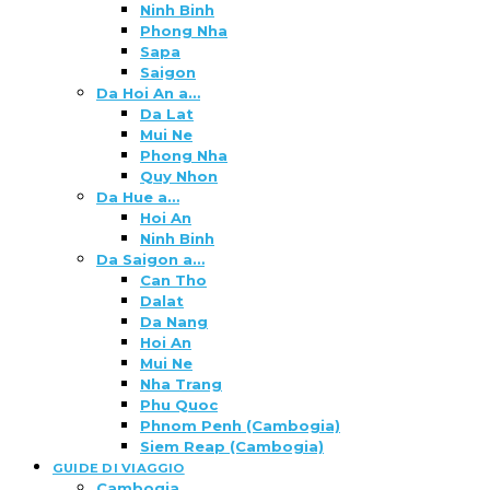
Ninh Binh
Phong Nha
Sapa
Saigon
Da Hoi An a…
Da Lat
Mui Ne
Phong Nha
Quy Nhon
Da Hue a…
Hoi An
Ninh Binh
Da Saigon a…
Can Tho
Dalat
Da Nang
Hoi An
Mui Ne
Nha Trang
Phu Quoc
Phnom Penh (Cambogia)
Siem Reap (Cambogia)
GUIDE DI VIAGGIO
Cambogia