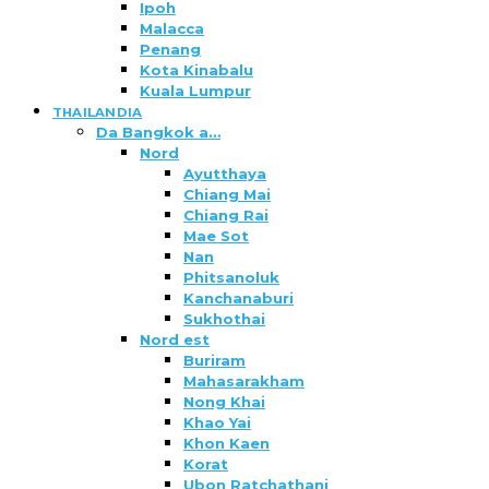
Ipoh
Malacca
Penang
Kota Kinabalu
Kuala Lumpur
THAILANDIA
Da Bangkok a…
Nord
Ayutthaya
Chiang Mai
Chiang Rai
Mae Sot
Nan
Phitsanoluk
Kanchanaburi
Sukhothai
Nord est
Buriram
Mahasarakham
Nong Khai
Khao Yai
Khon Kaen
Korat
Ubon Ratchathani