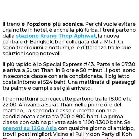
Il treno
è l’opzione più scenica
. Per chi vuole evitare
una notte in hotel, è anche la più furba. I treni partono
dalla
stazione Krung Thep Aphiwat
, la nuova
centrale di Bangkok, ben collegata dalla MRT. Ci
sono treni diurni e notturni, e le differenze tra le due
soluzioni sono notevoli.
Il più rapido è lo Special Express #43. Parte alle 07:30
e arriva a Surat Thani in 8 ore e 50 minuti. I posti sono
in seconda classe con aria condizionata. Il biglietto
costa intorno ai 524 baht. Una mattinata di paesaggi
tra palme e campi e sei già arrivato.
I treni notturni con cuccette partono tra le 18:00 e le
22:00. Arrivano a Surat Thani nelle prime ore del
mattino. La seconda classe cuccetta con aria
condizionata costa tra 700 e 900 baht. La prima
classe con cabina privata sale a 1.100-1.300 baht. Se
prenoti su 12Go Asia
con qualche giorno di anticipo,
trovi i posti migliori. Vicino al Full Moon Party di Koh