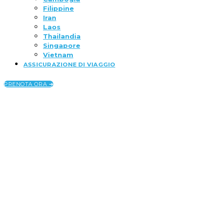
Filippine
Iran
Laos
Thailandia
Singapore
Vietnam
ASSICURAZIONE DI VIAGGIO
PRENOTA ORA ➜