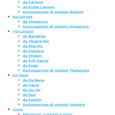
da Penang
da Kuala Lumpur
Assicurazione di viaggio Malesia
SINGAPORE
da Singapore
Assicurazione di viaggio Singapore
THAILANDIA
da Bangkok
da Chiang Mai
da Hua Hin
da Pattaya
da Phuket
da Koh Samui
da Krabi
Assicurazione di viaggio Thailandia
VIETNAM
da Da Nang
da Hanoi
da Hoi An
da Hue
da Saigon
Assicurazione di viaggio Vietnam
GUIDE
Aeroporti, stazioni e porti