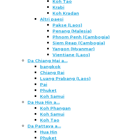
Koh Tao
Krabi
Koh Kradan
Altri paesi
Pakse (Laos)
Penang (Malesia)
Phnom Penh (Cambogia)
Siem Reap (Cambogia)
Yangon (Myanmar)
Vientiane (Laos)
Da Chiang Mai a…
bangkok
Chiang Rai
Luang Prabang (Laos)
Pai
Phuket
Koh Samui
Da Hua Hin a…
Koh Phangan
Koh Samui
Koh Tao
Da Pattaya a…
Hua Hin
Phuket