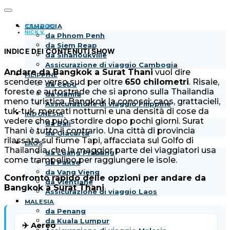
01/11/2019
CAMBOGIA
NICK V.
da Phnom Penh
da Siem Reap
INDICE DEI CONTENUTI
SHOW
da Sihanoukville
Assicurazione di viaggio Cambogia
Andare da Bangkok a Surat Thani
vuol dire
FILIPPINE
scendere verso sud per oltre
650 chilometri
. Risaie,
da Cebu
foreste e autostrade che si aprono sulla Thailandia
da Manila
meno turistica. Bangkok la conosci: caos, grattacieli,
Assicurazione di viaggio Filippine
tuk-tuk, mercati notturni e una densità di cose da
INDONESIA
vedere che può stordire dopo pochi giorni. Surat
da Bali
Thani è tutto il contrario. Una città di provincia
da Giacarta
rilassata sul fiume Tapi, affacciata sul Golfo di
LAOS
Thailandia, che la maggior parte dei viaggiatori usa
da Luang Prabang
come trampolino per raggiungere le isole.
da Pakse
da Vang Vieng
Confronto rapido delle opzioni per andare da
da Vientiane
Bangkok a Surat Thani
Assicurazione di viaggio Laos
MALESIA
da Penang
da Kuala Lumpur
✈️ Aereo