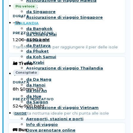
Assicurazione di viaggio Malesia
SINGAPORE
Più veloce
da Singapore
Assicurazione di viaggio Singapore
~1h
THAILANDIA
da Bangkok
da Chiang Mai
1.200–1.500 baht
da Hua Hin
da Pattaya
Transfer aggiuntivo per raggiungere il pier delle isole
da Phuket
da Koh Samui
da Krabi
🚂 Treno
Assicurazione di viaggio Thailandia
Consigliato
VIETNAM
da Da Nang
da Hanoi
8h 50min–11h
da Hoi An
da Hue
da Saigon
524–900 baht
Assicurazione di viaggio Vietnam
Cuccetta notturna ideale per chi punta alle isole
GUIDE
Aeroporti, stazioni e porti
Info di viaggio
🚌 Bus
Dove prenotare online