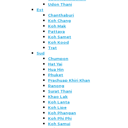
Udon Thani
Est
Chanthaburi
Koh Chang
Koh Mak
Pattaya
Koh Samet
Koh Kood
Trat
Sud
Chumpon
Hat Yai
Hua Hin
Phuket
Prachuap Khiri Khan
Ranong
Surat Thani
Khao Lak
Koh Lanta
Koh Lipe
Koh Phangan
Koh Phi Phi
Koh Samui