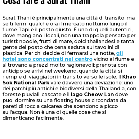
Surat Thani è principalmente una città di transito, ma
se ti fermi qualche ora il mercato notturno lungo il
fiume Tapi è il posto giusto. È uno di quelli autentici,
dove mangiano i locali, non una trappola pensata per
turisti: noodle, frutti di mare, dolci thailandesi e tanta
gente del posto che cena seduta sui tavolini di
plastica. Per chi decide di fermarsi una notte,
gli
hotel sono concentrati nel centro
vicino al fiume e
si trovano a prezzi molto ragionevoli: prenota con
anticipo se arrivi nel weekend, quando la città si
riempie di viaggiatori in transito verso le isole. Il
Khao
Sok National Park
vale davvero una deviazione: uno
dei parchi più antichi e biodiversi della Thailandia, con
foreste pluviali, cascate e il
lago Cheow Lan
dove
puoi dormire su una floating house circondata da
pareti di roccia calcarea che scendono a picco
sull’acqua. Non è una di quelle cose che si
dimenticano facilmente.