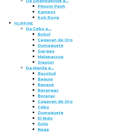
Da Sihanoukville a…
Phnom Penh
Kampot
Koh Rong
FILIPPINE
Da Cebu a…
Bohol
Cagayan de Oro
Dumaguete
Siargao
Malapascua
Siquijor
Da Manila a…
Bacolod
Baguio
Banaue
Batangas
Boracay
Cagayan de Oro
Cebu
Dumaguete
El Nido
Iloilo
Naga