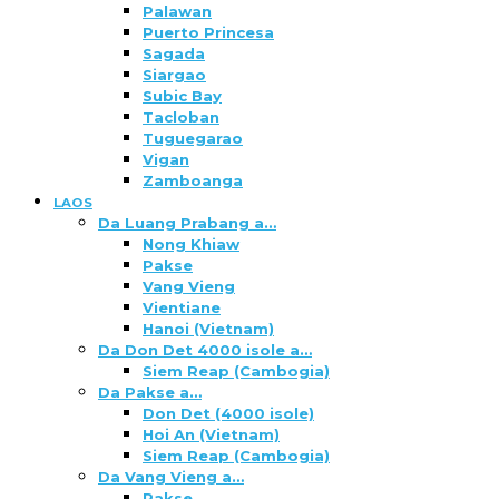
Palawan
Puerto Princesa
Sagada
Siargao
Subic Bay
Tacloban
Tuguegarao
Vigan
Zamboanga
LAOS
Da Luang Prabang a…
Nong Khiaw
Pakse
Vang Vieng
Vientiane
Hanoi (Vietnam)
Da Don Det 4000 isole a…
Siem Reap (Cambogia)
Da Pakse a…
Don Det (4000 isole)
Hoi An (Vietnam)
Siem Reap (Cambogia)
Da Vang Vieng a…
Pakse