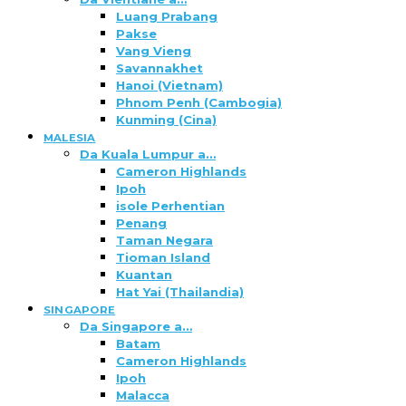
Luang Prabang
Pakse
Vang Vieng
Savannakhet
Hanoi (Vietnam)
Phnom Penh (Cambogia)
Kunming (Cina)
MALESIA
Da Kuala Lumpur a…
Cameron Highlands
Ipoh
isole Perhentian
Penang
Taman Negara
Tioman Island
Kuantan
Hat Yai (Thailandia)
SINGAPORE
Da Singapore a…
Batam
Cameron Highlands
Ipoh
Malacca