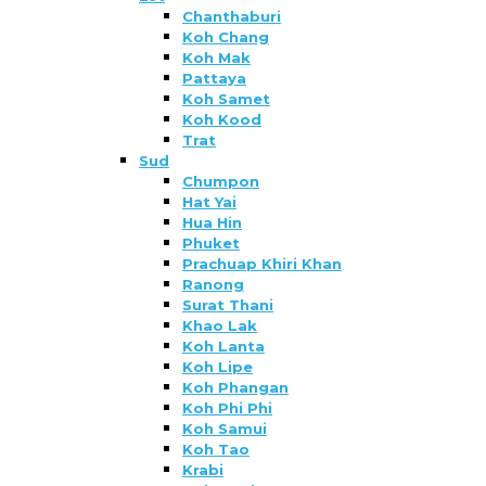
Chanthaburi
Koh Chang
Koh Mak
Pattaya
Koh Samet
Koh Kood
Trat
Sud
Chumpon
Hat Yai
Hua Hin
Phuket
Prachuap Khiri Khan
Ranong
Surat Thani
Khao Lak
Koh Lanta
Koh Lipe
Koh Phangan
Koh Phi Phi
Koh Samui
Koh Tao
Krabi