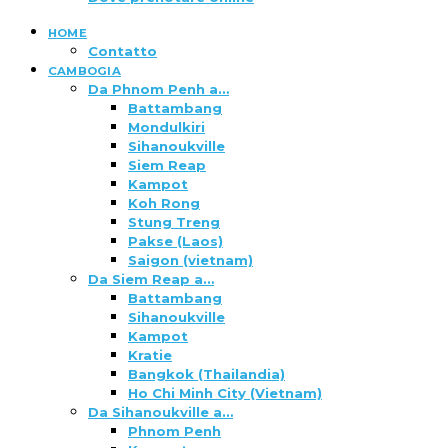
HOME
Contatto
CAMBOGIA
Da Phnom Penh a…
Battambang
Mondulkiri
Sihanoukville
Siem Reap
Kampot
Koh Rong
Stung Treng
Pakse (Laos)
Saigon (vietnam)
Da Siem Reap a…
Battambang
Sihanoukville
Kampot
Kratie
Bangkok (Thailandia)
Ho Chi Minh City (Vietnam)
Da Sihanoukville a…
Phnom Penh