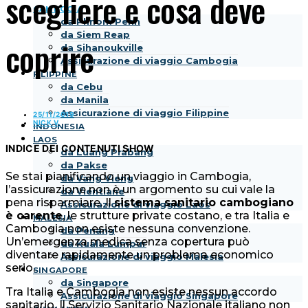
scegliere e cosa deve
CAMBOGIA
da Phnom Penh
da Siem Reap
coprire
da Sihanoukville
Assicurazione di viaggio Cambogia
FILIPPINE
da Cebu
da Manila
Assicurazione di viaggio Filippine
25/11/2019
NICK V.
INDONESIA
LAOS
INDICE DEI CONTENUTI
SHOW
da Luang Prabang
da Pakse
Se stai pianificando un viaggio in Cambogia,
da Vang Vieng
l’assicurazione non è un argomento su cui vale la
da Vientiane
pena risparmiare. Il
sistema sanitario cambogiano
Assicurazione di viaggio Laos
è carente
, le strutture private costano, e tra Italia e
MALESIA
Cambogia non esiste nessuna convenzione.
da Penang
Un’emergenza medica senza copertura può
da Kuala Lumpur
diventare rapidamente un problema economico
Assicurazione di viaggio Malesia
serio.
SINGAPORE
da Singapore
Tra Italia e Cambogia non esiste nessun accordo
Assicurazione di viaggio Singapore
sanitario. Il Servizio Sanitario Nazionale italiano non