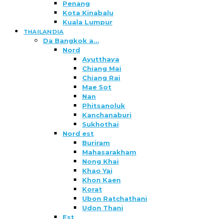
Penang
Kota Kinabalu
Kuala Lumpur
THAILANDIA
Da Bangkok a…
Nord
Ayutthaya
Chiang Mai
Chiang Rai
Mae Sot
Nan
Phitsanoluk
Kanchanaburi
Sukhothai
Nord est
Buriram
Mahasarakham
Nong Khai
Khao Yai
Khon Kaen
Korat
Ubon Ratchathani
Udon Thani
Est