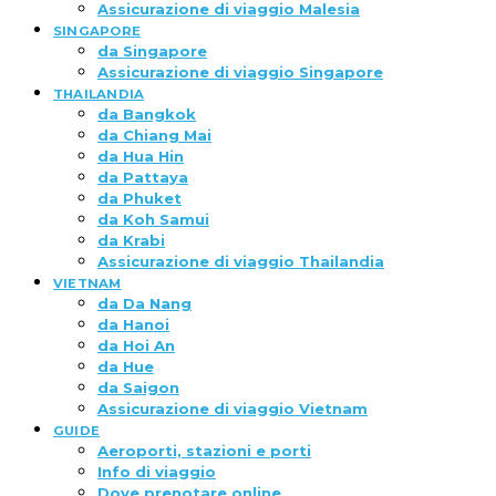
Assicurazione di viaggio Malesia
SINGAPORE
da Singapore
Assicurazione di viaggio Singapore
THAILANDIA
da Bangkok
da Chiang Mai
da Hua Hin
da Pattaya
da Phuket
da Koh Samui
da Krabi
Assicurazione di viaggio Thailandia
VIETNAM
da Da Nang
da Hanoi
da Hoi An
da Hue
da Saigon
Assicurazione di viaggio Vietnam
GUIDE
Aeroporti, stazioni e porti
Info di viaggio
Dove prenotare online