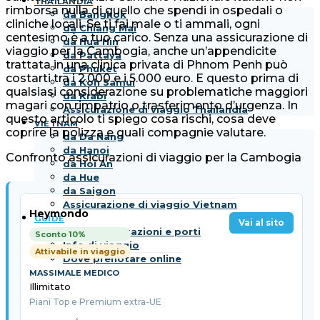
THAILANDIA
rimborsa nulla di quello che spendi in ospedali o
da Bangkok
cliniche locali. Se ti fai male o ti ammali, ogni
da Chiang Mai
centesimo è a tuo carico. Senza una assicurazione di
da Hua Hin
viaggio per la Cambogia, anche un’appendicite
da Pattaya
trattata in una clinica privata di Phnom Penh può
da Phuket
costarti tra i 2.000 e i 5.000 euro. E questo prima di
da Koh Samui
qualsiasi considerazione su problematiche maggiori
da Krabi
magari con rimpatrio o trasferimento d’urgenza. In
Assicurazione di viaggio Thailandia
questo articolo ti spiego cosa rischi, cosa deve
VIETNAM
coprire la polizza e quali compagnie valutare.
da Da Nang
da Hanoi
Confronto assicurazioni di viaggio per la Cambogia
da Hoi An
da Hue
da Saigon
Assicurazione di viaggio Vietnam
Heymondo
GUIDE
Vai al sito
Aeroporti, stazioni e porti
Sconto 10%
Info di viaggio
Attivabile in viaggio
Dove prenotare online
Illimitato
Piani Top e Premium extra-UE