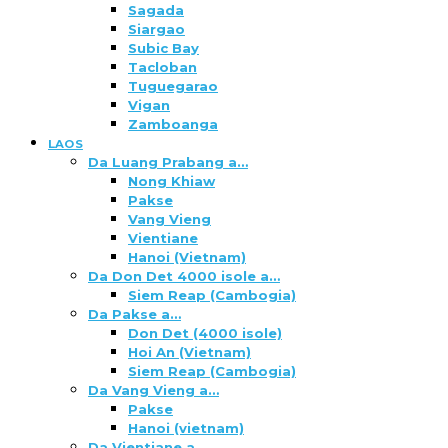
Sagada
Siargao
Subic Bay
Tacloban
Tuguegarao
Vigan
Zamboanga
LAOS
Da Luang Prabang a…
Nong Khiaw
Pakse
Vang Vieng
Vientiane
Hanoi (Vietnam)
Da Don Det 4000 isole a…
Siem Reap (Cambogia)
Da Pakse a…
Don Det (4000 isole)
Hoi An (Vietnam)
Siem Reap (Cambogia)
Da Vang Vieng a…
Pakse
Hanoi (vietnam)
Da Vientiane a…