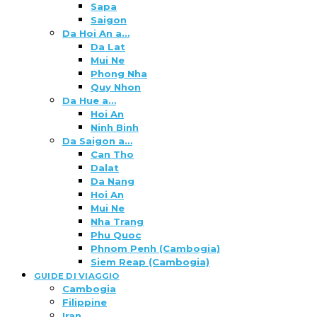
Sapa
Saigon
Da Hoi An a…
Da Lat
Mui Ne
Phong Nha
Quy Nhon
Da Hue a…
Hoi An
Ninh Binh
Da Saigon a…
Can Tho
Dalat
Da Nang
Hoi An
Mui Ne
Nha Trang
Phu Quoc
Phnom Penh (Cambogia)
Siem Reap (Cambogia)
GUIDE DI VIAGGIO
Cambogia
Filippine
Iran