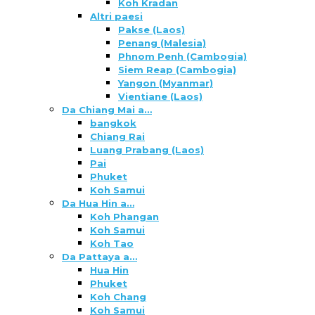
Koh Kradan
Altri paesi
Pakse (Laos)
Penang (Malesia)
Phnom Penh (Cambogia)
Siem Reap (Cambogia)
Yangon (Myanmar)
Vientiane (Laos)
Da Chiang Mai a…
bangkok
Chiang Rai
Luang Prabang (Laos)
Pai
Phuket
Koh Samui
Da Hua Hin a…
Koh Phangan
Koh Samui
Koh Tao
Da Pattaya a…
Hua Hin
Phuket
Koh Chang
Koh Samui