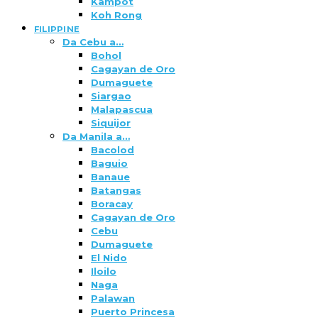
Kampot
Koh Rong
FILIPPINE
Da Cebu a…
Bohol
Cagayan de Oro
Dumaguete
Siargao
Malapascua
Siquijor
Da Manila a…
Bacolod
Baguio
Banaue
Batangas
Boracay
Cagayan de Oro
Cebu
Dumaguete
El Nido
Iloilo
Naga
Palawan
Puerto Princesa