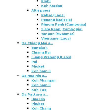
Krabi
Koh Kradan
Altri paesi
Pakse (Laos)
Penang (Malesia)
Phnom Penh (Cambogia)
Siem Reap (Cambogia)
Yangon (Myanmar)
Vientiane (Laos)
Da Chiang Mai a…
bangkok
Chiang Rai
Luang Prabang (Laos)
Pai
Phuket
Koh Samui
Da Hua Hin a…
Koh Phangan
Koh Samui
Koh Tao
Da Pattaya a…
Hua Hin
Phuket
Koh Chang