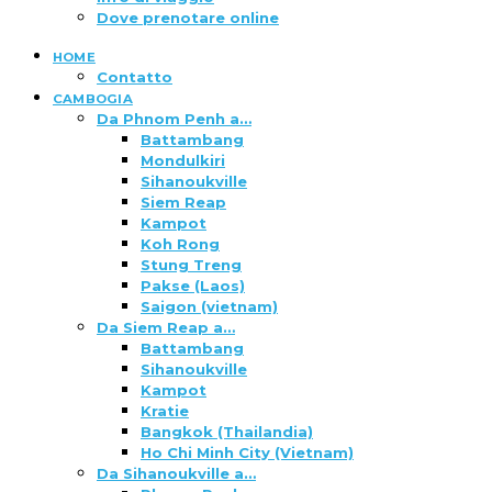
Dove prenotare online
HOME
Contatto
CAMBOGIA
Da Phnom Penh a…
Battambang
Mondulkiri
Sihanoukville
Siem Reap
Kampot
Koh Rong
Stung Treng
Pakse (Laos)
Saigon (vietnam)
Da Siem Reap a…
Battambang
Sihanoukville
Kampot
Kratie
Bangkok (Thailandia)
Ho Chi Minh City (Vietnam)
Da Sihanoukville a…