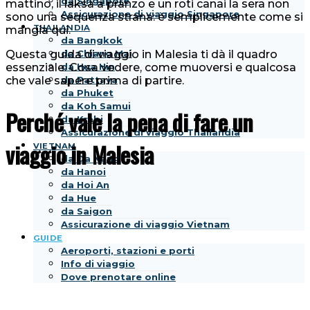
da Singapore
mattino, il laksa a pranzo e un roti canai la sera non
Assicurazione di viaggio Singapore
sono una sequenza strana: è semplicemente come si
THAILANDIA
mangia qui.
da Bangkok
da Chiang Mai
Questa guida di viaggio in Malesia ti dà il quadro
da Hua Hin
essenziale. Cosa vedere, come muoversi e qualcosa
da Pattaya
che vale sapere prima di partire.
da Phuket
da Koh Samui
Perché vale la pena di fare un
da Krabi
Assicurazione di viaggio Thailandia
viaggio in Malesia
VIETNAM
da Da Nang
da Hanoi
da Hoi An
da Hue
da Saigon
Assicurazione di viaggio Vietnam
GUIDE
Aeroporti, stazioni e porti
Info di viaggio
Dove prenotare online