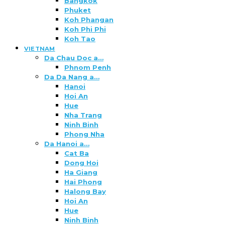
Bangkok
Phuket
Koh Phangan
Koh Phi Phi
Koh Tao
VIETNAM
Da Chau Doc a…
Phnom Penh
Da Da Nang a…
Hanoi
Hoi An
Hue
Nha Trang
Ninh Binh
Phong Nha
Da Hanoi a…
Cat Ba
Dong Hoi
Ha Giang
Hai Phong
Halong Bay
Hoi An
Hue
Ninh Binh