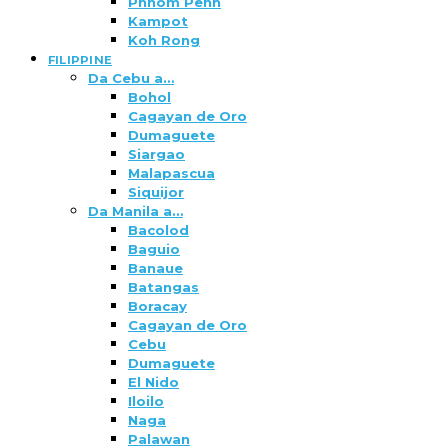
Phnom Penh
Kampot
Koh Rong
FILIPPINE
Da Cebu a…
Bohol
Cagayan de Oro
Dumaguete
Siargao
Malapascua
Siquijor
Da Manila a…
Bacolod
Baguio
Banaue
Batangas
Boracay
Cagayan de Oro
Cebu
Dumaguete
El Nido
Iloilo
Naga
Palawan