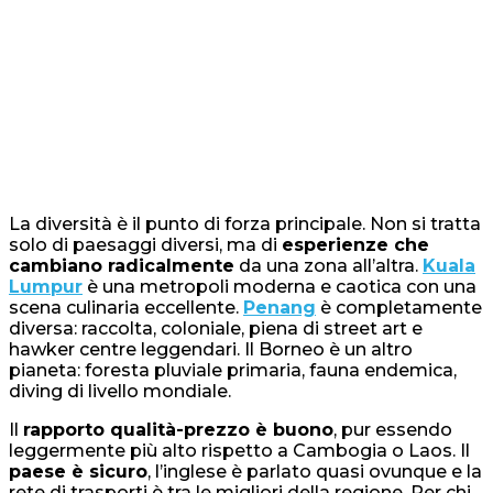
La diversità è il punto di forza principale. Non si tratta
solo di paesaggi diversi, ma di
esperienze che
cambiano radicalmente
da una zona all’altra.
Kuala
Lumpur
è una metropoli moderna e caotica con una
scena culinaria eccellente.
Penang
è completamente
diversa: raccolta, coloniale, piena di street art e
hawker centre leggendari. Il Borneo è un altro
pianeta: foresta pluviale primaria, fauna endemica,
diving di livello mondiale.
Il
rapporto qualità-prezzo è buono
, pur essendo
leggermente più alto rispetto a Cambogia o Laos. Il
paese è sicuro
, l’inglese è parlato quasi ovunque e la
rete di trasporti è tra le migliori della regione. Per chi