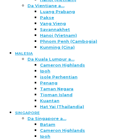
Da Vientiane a…
Luang Prabang
Pakse
Vang Vieng
Savannakhet
Hanoi (Vietnam)
Phnom Penh (Cambogia)
Kunming (Cina)
MALESIA
Da Kuala Lumpur a…
Cameron Highlands
Ipoh
isole Perhentian
Penang
Taman Negara
Tioman Island
Kuantan
Hat Yai (Thailandia)
SINGAPORE
Da Singapore a…
Batam
Cameron Highlands
Ipoh