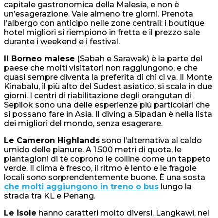
capitale gastronomica della Malesia, e non è
un’esagerazione. Vale almeno tre giorni. Prenota
l’albergo con anticipo nelle zone centrali: i boutique
hotel migliori si riempiono in fretta e il prezzo sale
durante i weekend e i festival.
Il Borneo malese
(Sabah e Sarawak) è la parte del
paese che molti visitatori non raggiungono, e che
quasi sempre diventa la preferita di chi ci va. Il Monte
Kinabalu, il più alto del Sudest asiatico, si scala in due
giorni. I centri di riabilitazione degli orangutan di
Sepilok sono una delle esperienze più particolari che
si possano fare in Asia. Il diving a Sipadan è nella lista
dei migliori del mondo, senza esagerare.
Le Cameron Highlands
sono l’alternativa al caldo
umido delle pianure. A 1.500 metri di quota, le
piantagioni di tè coprono le colline come un tappeto
verde. Il clima è fresco, il ritmo è lento e le fragole
locali sono sorprendentemente buone. È una sosta
che molti aggiungono in treno o bus
lungo la
strada tra KL e Penang.
Le isole
hanno caratteri molto diversi. Langkawi, nel