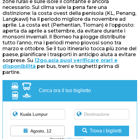
zone rurali e sulle isole il contante è ancora
necessario. Sul clima vale la pena fare una
distinzione: la costa ovest della penisola (KL, Penang,
Langkawi) ha il periodo migliore da novembre ad
aprile. La costa est (Perhentian, Tioman) è l’opposto:
aperta da aprile a settembre, da evitare durante i
monsoni invernali. Il Borneo ha piogge distribuite
tutto l’anno, ma i periodi meno piovosi sono tra
marzo e ottobre. Se il tuo itinerario tocca più zone del
paese, pianificare i trasporti in anticipo aiuta a evitare
sorprese. Su
12go.asia puoi verificare orari e
disponibilità
per bus, treni e traghetti prima di
partire.
Cerca ora il tuo biglietto
Trova i biglietti
Agosto, 12
Powered by
12Go system