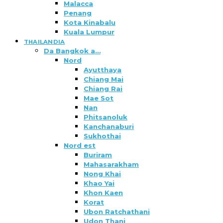
Malacca
Penang
Kota Kinabalu
Kuala Lumpur
THAILANDIA
Da Bangkok a…
Nord
Ayutthaya
Chiang Mai
Chiang Rai
Mae Sot
Nan
Phitsanoluk
Kanchanaburi
Sukhothai
Nord est
Buriram
Mahasarakham
Nong Khai
Khao Yai
Khon Kaen
Korat
Ubon Ratchathani
Udon Thani