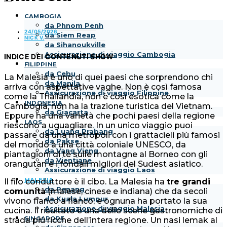
CAMBOGIA
da Phnom Penh
24/05/2026
da Siem Reap
NICK V.
da Sihanoukville
Assicurazione di viaggio Cambogia
INDICE DEI CONTENUTI
SHOW
FILIPPINE
da Cebu
La Malesia è uno di quei paesi che sorprendono chi
da Manila
arriva con aspettative vaghe. Non è così famosa
Assicurazione di viaggio Filippine
come la Thailandia, non è così esotica come la
INDONESIA
Cambogia, non ha la trazione turistica del Vietnam.
da Giacarta
Eppure ha una varietà che pochi paesi della regione
LAOS
riescono a uguagliare. In un unico viaggio puoi
da Luang Prabang
passare da una metropoli con i grattacieli più famosi
da Pakse
del mondo a una città coloniale UNESCO, da
da Vang Vieng
piantagioni di tè sulle montagne al Borneo con gli
da Vientiane
orangutan e i fondali migliori del Sudest asiatico.
Assicurazione di viaggio Laos
MALESIA
Il filo conduttore è il cibo. La Malesia ha
tre grandi
da Penang
comunità
(malese, cinese e indiana) che da secoli
da Kuala Lumpur
vivono fianco a fianco, e ognuna ha portato la sua
Assicurazione di viaggio Malesia
cucina. Il risultato è una delle scene gastronomiche di
SINGAPORE
strada più ricche dell’intera regione. Un nasi lemak al