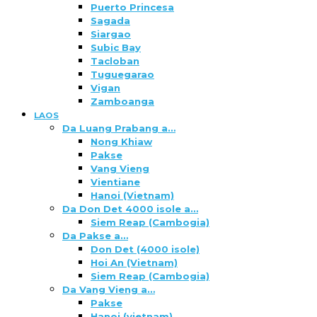
Puerto Princesa
Sagada
Siargao
Subic Bay
Tacloban
Tuguegarao
Vigan
Zamboanga
LAOS
Da Luang Prabang a…
Nong Khiaw
Pakse
Vang Vieng
Vientiane
Hanoi (Vietnam)
Da Don Det 4000 isole a…
Siem Reap (Cambogia)
Da Pakse a…
Don Det (4000 isole)
Hoi An (Vietnam)
Siem Reap (Cambogia)
Da Vang Vieng a…
Pakse
Hanoi (vietnam)