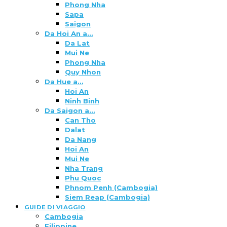
Phong Nha
Sapa
Saigon
Da Hoi An a…
Da Lat
Mui Ne
Phong Nha
Quy Nhon
Da Hue a…
Hoi An
Ninh Binh
Da Saigon a…
Can Tho
Dalat
Da Nang
Hoi An
Mui Ne
Nha Trang
Phu Quoc
Phnom Penh (Cambogia)
Siem Reap (Cambogia)
GUIDE DI VIAGGIO
Cambogia
Filippine