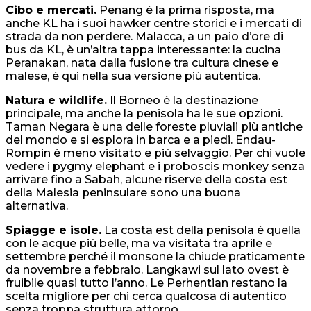
Cibo e mercati.
Penang è la prima risposta, ma
anche KL ha i suoi hawker centre storici e i mercati di
strada da non perdere. Malacca, a un paio d’ore di
bus da KL, è un’altra tappa interessante: la cucina
Peranakan, nata dalla fusione tra cultura cinese e
malese, è qui nella sua versione più autentica.
Natura e wildlife.
Il Borneo è la destinazione
principale, ma anche la penisola ha le sue opzioni.
Taman Negara è una delle foreste pluviali più antiche
del mondo e si esplora in barca e a piedi. Endau-
Rompin è meno visitato e più selvaggio. Per chi vuole
vedere i pygmy elephant e i proboscis monkey senza
arrivare fino a Sabah, alcune riserve della costa est
della Malesia peninsulare sono una buona
alternativa.
Spiagge e isole.
La costa est della penisola è quella
con le acque più belle, ma va visitata tra aprile e
settembre perché il monsone la chiude praticamente
da novembre a febbraio. Langkawi sul lato ovest è
fruibile quasi tutto l’anno. Le Perhentian restano la
scelta migliore per chi cerca qualcosa di autentico
senza troppa struttura attorno.