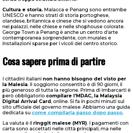
Cultura e storia.
Malacca e Penang sono entrambe
UNESCO e hanno strati di storia portoghese,
olandese, britannica e cinese che si vedono ancora
nei palazzi, nelle chiese e nelle shophouse colorate.
George Town a Penang è anche un centro d’arte
contemporanea sorprendente, con murales e
installazioni sparse per i vicoli del centro storico.
Cosa sapere prima di partire
I cittadini italiani
non hanno bisogno del visto per
la Malesia
. Il soggiorno consentito è di 90 giorni, il
più generoso di tutta la regione. Prima di imbarcarti è
però obbligatorio
compilare l’MDAC, la Malaysia
Digital Arrival Card
, online. Si fa in pochi minuti sul
sito ufficiale del governo malese. Abbiamo una guida
dedicata su
come compilarla passo dopo passo.
La valuta è il
ringgit malese (MYR)
. I pagamenti con
carta sono accettati nelle città principali, ma nelle