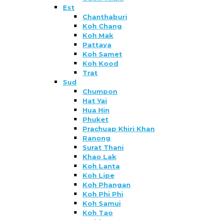
Est
Chanthaburi
Koh Chang
Koh Mak
Pattaya
Koh Samet
Koh Kood
Trat
Sud
Chumpon
Hat Yai
Hua Hin
Phuket
Prachuap Khiri Khan
Ranong
Surat Thani
Khao Lak
Koh Lanta
Koh Lipe
Koh Phangan
Koh Phi Phi
Koh Samui
Koh Tao