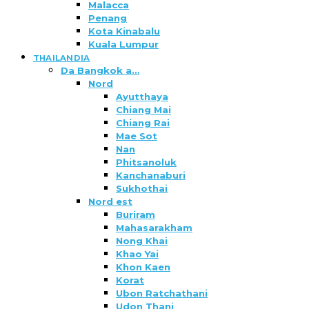
Malacca
Penang
Kota Kinabalu
Kuala Lumpur
THAILANDIA
Da Bangkok a…
Nord
Ayutthaya
Chiang Mai
Chiang Rai
Mae Sot
Nan
Phitsanoluk
Kanchanaburi
Sukhothai
Nord est
Buriram
Mahasarakham
Nong Khai
Khao Yai
Khon Kaen
Korat
Ubon Ratchathani
Udon Thani