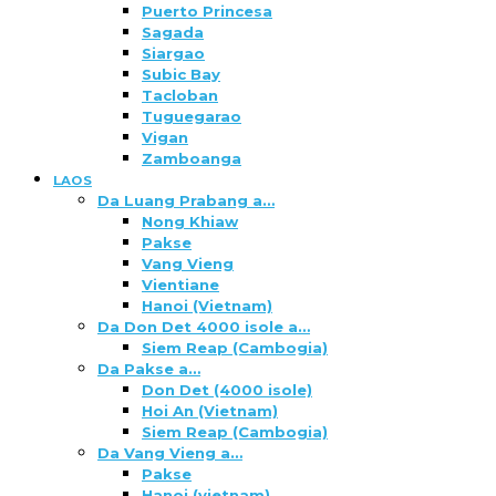
Puerto Princesa
Sagada
Siargao
Subic Bay
Tacloban
Tuguegarao
Vigan
Zamboanga
LAOS
Da Luang Prabang a…
Nong Khiaw
Pakse
Vang Vieng
Vientiane
Hanoi (Vietnam)
Da Don Det 4000 isole a…
Siem Reap (Cambogia)
Da Pakse a…
Don Det (4000 isole)
Hoi An (Vietnam)
Siem Reap (Cambogia)
Da Vang Vieng a…
Pakse
Hanoi (vietnam)