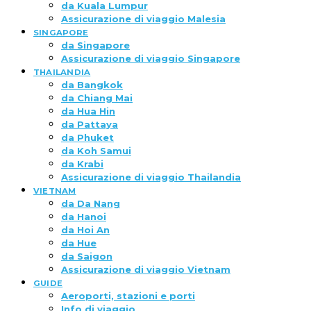
da Kuala Lumpur
Assicurazione di viaggio Malesia
SINGAPORE
da Singapore
Assicurazione di viaggio Singapore
THAILANDIA
da Bangkok
da Chiang Mai
da Hua Hin
da Pattaya
da Phuket
da Koh Samui
da Krabi
Assicurazione di viaggio Thailandia
VIETNAM
da Da Nang
da Hanoi
da Hoi An
da Hue
da Saigon
Assicurazione di viaggio Vietnam
GUIDE
Aeroporti, stazioni e porti
Info di viaggio