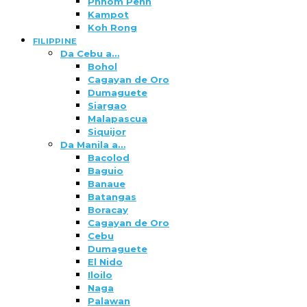
Phnom Penh
Kampot
Koh Rong
FILIPPINE
Da Cebu a…
Bohol
Cagayan de Oro
Dumaguete
Siargao
Malapascua
Siquijor
Da Manila a…
Bacolod
Baguio
Banaue
Batangas
Boracay
Cagayan de Oro
Cebu
Dumaguete
El Nido
Iloilo
Naga
Palawan