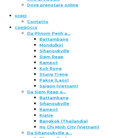
Dove prenotare online
HOME
Contatto
CAMBOGIA
Da Phnom Penh a…
Battambang
Mondulkiri
Sihanoukville
Siem Reap
Kampot
Koh Rong
Stung Treng
Pakse (Laos)
Saigon (vietnam)
Da Siem Reap a…
Battambang
Sihanoukville
Kampot
Kratie
Bangkok (Thailandia)
Ho Chi Minh City (Vietnam)
Da Sihanoukville a…