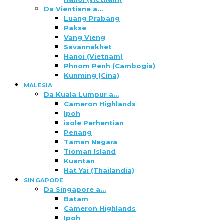
Da Vientiane a…
Luang Prabang
Pakse
Vang Vieng
Savannakhet
Hanoi (Vietnam)
Phnom Penh (Cambogia)
Kunming (Cina)
MALESIA
Da Kuala Lumpur a…
Cameron Highlands
Ipoh
isole Perhentian
Penang
Taman Negara
Tioman Island
Kuantan
Hat Yai (Thailandia)
SINGAPORE
Da Singapore a…
Batam
Cameron Highlands
Ipoh