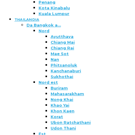
Penang
Kota Kinabalu
Kuala Lumpur
THAILANDIA
Da Bangkok a…
Nord
Ayutthaya
Chiang Mai
Chiang Rai
Mae Sot
Nan
Phitsanoluk
Kanchanaburi
Sukhothai
Nord est
Buriram
Mahasarakham
Nong Khai
Khao Yai
Khon Kaen
Korat
Ubon Ratchathani
Udon Thani
Est