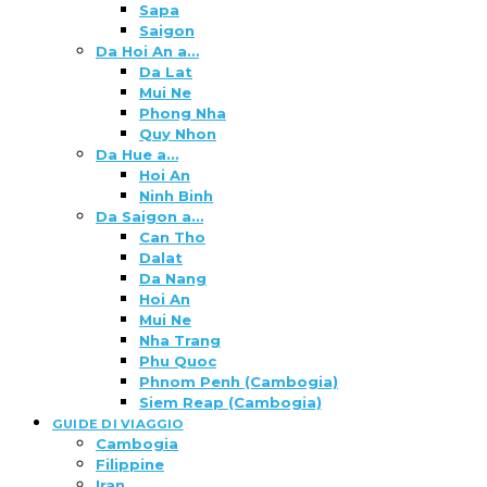
Sapa
Saigon
Da Hoi An a…
Da Lat
Mui Ne
Phong Nha
Quy Nhon
Da Hue a…
Hoi An
Ninh Binh
Da Saigon a…
Can Tho
Dalat
Da Nang
Hoi An
Mui Ne
Nha Trang
Phu Quoc
Phnom Penh (Cambogia)
Siem Reap (Cambogia)
GUIDE DI VIAGGIO
Cambogia
Filippine
Iran