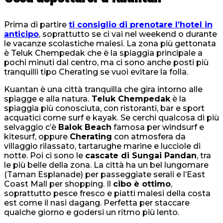
Prima di partire
ti consiglio di prenotare l’hotel in
anticipo
, soprattutto se ci vai nel weekend o durante
le vacanze scolastiche malesi. La zona più gettonata
è Teluk Chempedak che è la spiaggia principale a
pochi minuti dal centro, ma ci sono anche posti più
tranquilli tipo Cherating se vuoi evitare la folla.
Kuantan è una città tranquilla che gira intorno alle
spiagge e alla natura.
Teluk Chempedak
è la
spiaggia più conosciuta, con ristoranti, bar e sport
acquatici come surf e kayak. Se cerchi qualcosa di più
selvaggio c’è
Balok Beach
famosa per windsurf e
kitesurf, oppure
Cherating
con atmosfera da
villaggio rilassato, tartarughe marine e lucciole di
notte. Poi ci sono le
cascate di Sungai Pandan
, tra
le più belle della zona. La città ha un bel lungomare
(Taman Esplanade) per passeggiate serali e l’East
Coast Mall per shopping. Il
cibo è ottimo
,
soprattutto pesce fresco e piatti malesi della costa
est come il nasi dagang. Perfetta per staccare
qualche giorno e godersi un ritmo più lento.