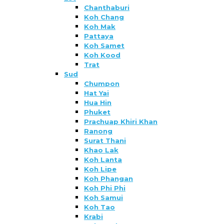
Chanthaburi
Koh Chang
Koh Mak
Pattaya
Koh Samet
Koh Kood
Trat
Sud
Chumpon
Hat Yai
Hua Hin
Phuket
Prachuap Khiri Khan
Ranong
Surat Thani
Khao Lak
Koh Lanta
Koh Lipe
Koh Phangan
Koh Phi Phi
Koh Samui
Koh Tao
Krabi