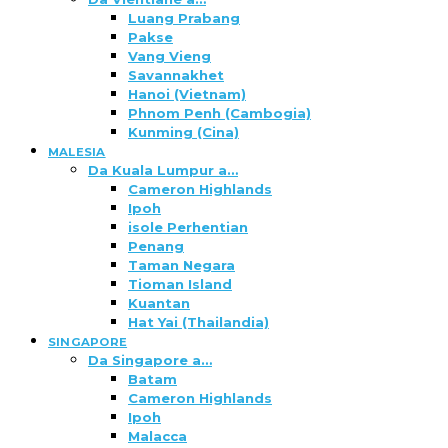
Luang Prabang
Pakse
Vang Vieng
Savannakhet
Hanoi (Vietnam)
Phnom Penh (Cambogia)
Kunming (Cina)
MALESIA
Da Kuala Lumpur a…
Cameron Highlands
Ipoh
isole Perhentian
Penang
Taman Negara
Tioman Island
Kuantan
Hat Yai (Thailandia)
SINGAPORE
Da Singapore a…
Batam
Cameron Highlands
Ipoh
Malacca