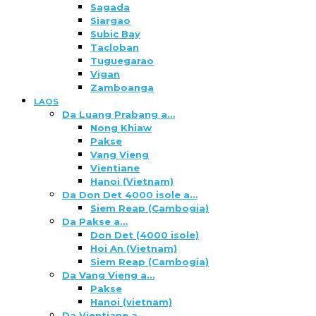
Sagada
Siargao
Subic Bay
Tacloban
Tuguegarao
Vigan
Zamboanga
LAOS
Da Luang Prabang a…
Nong Khiaw
Pakse
Vang Vieng
Vientiane
Hanoi (Vietnam)
Da Don Det 4000 isole a…
Siem Reap (Cambogia)
Da Pakse a…
Don Det (4000 isole)
Hoi An (Vietnam)
Siem Reap (Cambogia)
Da Vang Vieng a…
Pakse
Hanoi (vietnam)
Da Vientiane a…