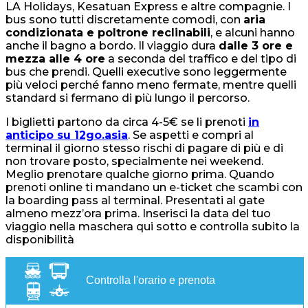
LA Holidays, Kesatuan Express e altre compagnie. I
bus sono tutti discretamente comodi, con
aria
condizionata e poltrone reclinabili
, e alcuni hanno
anche il bagno a bordo. Il viaggio dura
dalle 3 ore e
mezza alle 4 ore
a seconda del traffico e del tipo di
bus che prendi. Quelli executive sono leggermente
più veloci perché fanno meno fermate, mentre quelli
standard si fermano di più lungo il percorso.
I biglietti partono da circa 4-5€ se li prenoti
in
anticipo su 12go.asia
. Se aspetti e compri al
terminal il giorno stesso rischi di pagare di più e di
non trovare posto, specialmente nei weekend.
Meglio prenotare qualche giorno prima. Quando
prenoti online ti mandano un e-ticket che scambi con
la boarding pass al terminal. Presentati al gate
almeno mezz’ora prima. Inserisci la data del tuo
viaggio nella maschera qui sotto e controlla subito la
disponibilità
Controlla l'orario e prenota