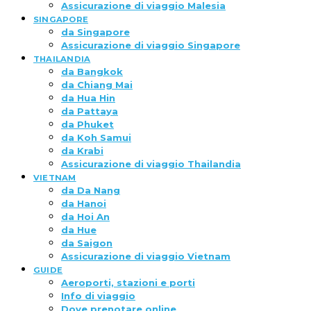
Assicurazione di viaggio Malesia
SINGAPORE
da Singapore
Assicurazione di viaggio Singapore
THAILANDIA
da Bangkok
da Chiang Mai
da Hua Hin
da Pattaya
da Phuket
da Koh Samui
da Krabi
Assicurazione di viaggio Thailandia
VIETNAM
da Da Nang
da Hanoi
da Hoi An
da Hue
da Saigon
Assicurazione di viaggio Vietnam
GUIDE
Aeroporti, stazioni e porti
Info di viaggio
Dove prenotare online