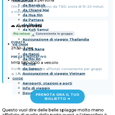
MYR 20–25 a persona
THAILANDIA
da Bangkok
Oltre 50 corse al giorno da TBS; sosta di 15–20 minuti
da Chiang Mai
a metà percorso
da Hua Hin
da Pattaya
da Phuket
🚗 Auto privata
da Koh Samui
Più veloce
Conveniente in gruppo
da Krabi
Assicurazione di viaggio Thailandia
VIETNAM
2h30–3 ore
da Da Nang
da Hanoi
da Hoi An
MYR 580–1000 a veicolo
da Hue
da Saigon
Porta direttamente all’hotel; conveniente per gruppi
Assicurazione di viaggio Vietnam
di 3–4 persone
GUIDE
Aeroporti, stazioni e porti
Info di viaggio
Dove prenotare online
PRENOTA ORA IL TUO
BIGLIETTO ➜
Questo vuol dire delle belle spiagge molto meno
affollate di quelle della parte ovest, e l’atmosfera è