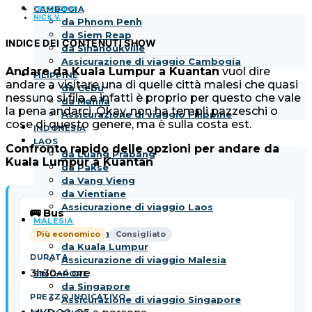
19/02/2026
CAMBOGIA
NICK V.
da Phnom Penh
da Siem Reap
INDICE DEI CONTENUTI
SHOW
da Sihanoukville
Assicurazione di viaggio Cambogia
Andare da Kuala Lumpur a Kuantan
vuol dire
FILIPPINE
andare a visitare una di quelle città malesi che quasi
da Cebu
nessuno si fila, e infatti è proprio per questo che vale
da Manila
la pena andarci. Okay, non ha templi pazzeschi o
Assicurazione di viaggio Filippine
cose di questo genere, ma è sulla costa est.
INDONESIA
LAOS
Confronto rapido delle opzioni per andare da
da Luang Prabang
Kuala Lumpur a Kuantan
da Pakse
da Vang Vieng
da Vientiane
Assicurazione di viaggio Laos
🚌 Bus
MALESIA
da Penang
Più economico
Consigliato
da Kuala Lumpur
Assicurazione di viaggio Malesia
3h30–4 ore
SINGAPORE
da Singapore
Assicurazione di viaggio Singapore