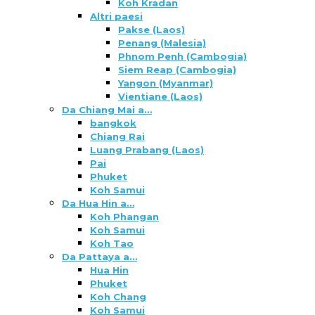
Koh Kradan
Altri paesi
Pakse (Laos)
Penang (Malesia)
Phnom Penh (Cambogia)
Siem Reap (Cambogia)
Yangon (Myanmar)
Vientiane (Laos)
Da Chiang Mai a…
bangkok
Chiang Rai
Luang Prabang (Laos)
Pai
Phuket
Koh Samui
Da Hua Hin a…
Koh Phangan
Koh Samui
Koh Tao
Da Pattaya a…
Hua Hin
Phuket
Koh Chang
Koh Samui