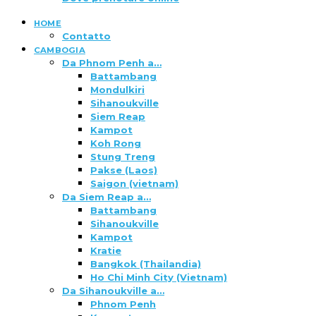
HOME
Contatto
CAMBOGIA
Da Phnom Penh a…
Battambang
Mondulkiri
Sihanoukville
Siem Reap
Kampot
Koh Rong
Stung Treng
Pakse (Laos)
Saigon (vietnam)
Da Siem Reap a…
Battambang
Sihanoukville
Kampot
Kratie
Bangkok (Thailandia)
Ho Chi Minh City (Vietnam)
Da Sihanoukville a…
Phnom Penh