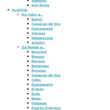
Kampot
Koh Rong
FILIPPINE
Da Cebu a…
Bohol
Cagayan de Oro
Dumaguete
Siargao
Malapascua
Siquijor
Da Manila a…
Bacolod
Baguio
Banaue
Batangas
Boracay
Cagayan de Oro
Cebu
Dumaguete
El Nido
Iloilo
Naga
Palawan
Puerto Princesa