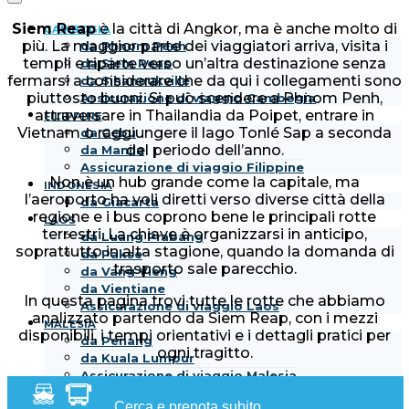
Siem Reap
è la città di Angkor, ma è anche molto di
CAMBOGIA
più. La maggior parte dei viaggiatori arriva, visita i
da Phnom Penh
templi e riparte verso un’altra destinazione senza
da Siem Reap
fermarsi a considerare che da qui i collegamenti sono
da Sihanoukville
piuttosto buoni. Si può scendere a Phnom Penh,
Assicurazione di viaggio Cambogia
attraversare in Thailandia da Poipet, entrare in
FILIPPINE
Vietnam o raggiungere il lago Tonlé Sap a seconda
da Cebu
del periodo dell’anno.
da Manila
Assicurazione di viaggio Filippine
Non è un hub grande come la capitale, ma
INDONESIA
l’aeroporto ha voli diretti verso diverse città della
da Giacarta
regione e i bus coprono bene le principali rotte
LAOS
terrestri. La chiave è organizzarsi in anticipo,
da Luang Prabang
soprattutto in alta stagione, quando la domanda di
da Pakse
trasporto sale parecchio.
da Vang Vieng
da Vientiane
In questa pagina trovi tutte le rotte che abbiamo
Assicurazione di viaggio Laos
analizzato partendo da Siem Reap, con i mezzi
MALESIA
disponibili, i tempi orientativi e i dettagli pratici per
da Penang
ogni tragitto.
da Kuala Lumpur
Assicurazione di viaggio Malesia
SINGAPORE
Cerca e prenota subito