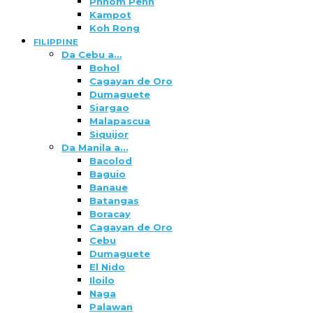
Phnom Penh
Kampot
Koh Rong
FILIPPINE
Da Cebu a…
Bohol
Cagayan de Oro
Dumaguete
Siargao
Malapascua
Siquijor
Da Manila a…
Bacolod
Baguio
Banaue
Batangas
Boracay
Cagayan de Oro
Cebu
Dumaguete
El Nido
Iloilo
Naga
Palawan