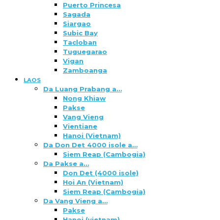
Puerto Princesa
Sagada
Siargao
Subic Bay
Tacloban
Tuguegarao
Vigan
Zamboanga
LAOS
Da Luang Prabang a…
Nong Khiaw
Pakse
Vang Vieng
Vientiane
Hanoi (Vietnam)
Da Don Det 4000 isole a…
Siem Reap (Cambogia)
Da Pakse a…
Don Det (4000 isole)
Hoi An (Vietnam)
Siem Reap (Cambogia)
Da Vang Vieng a…
Pakse
Hanoi (vietnam)