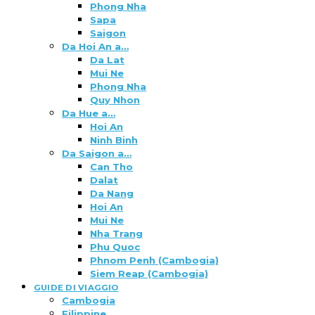
Phong Nha
Sapa
Saigon
Da Hoi An a…
Da Lat
Mui Ne
Phong Nha
Quy Nhon
Da Hue a…
Hoi An
Ninh Binh
Da Saigon a…
Can Tho
Dalat
Da Nang
Hoi An
Mui Ne
Nha Trang
Phu Quoc
Phnom Penh (Cambogia)
Siem Reap (Cambogia)
GUIDE DI VIAGGIO
Cambogia
Filippine