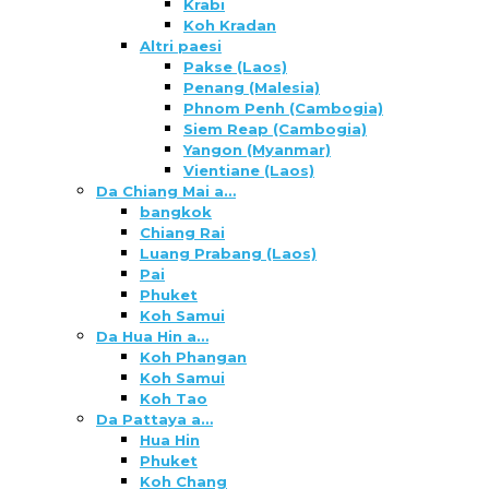
Krabi
Koh Kradan
Altri paesi
Pakse (Laos)
Penang (Malesia)
Phnom Penh (Cambogia)
Siem Reap (Cambogia)
Yangon (Myanmar)
Vientiane (Laos)
Da Chiang Mai a…
bangkok
Chiang Rai
Luang Prabang (Laos)
Pai
Phuket
Koh Samui
Da Hua Hin a…
Koh Phangan
Koh Samui
Koh Tao
Da Pattaya a…
Hua Hin
Phuket
Koh Chang