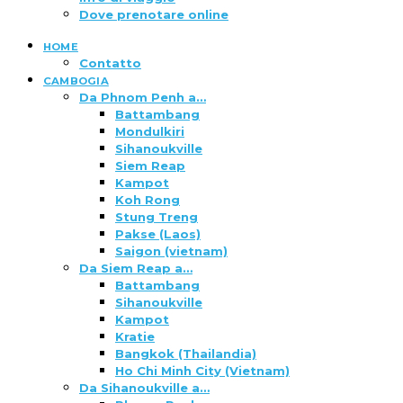
Dove prenotare online
HOME
Contatto
CAMBOGIA
Da Phnom Penh a…
Battambang
Mondulkiri
Sihanoukville
Siem Reap
Kampot
Koh Rong
Stung Treng
Pakse (Laos)
Saigon (vietnam)
Da Siem Reap a…
Battambang
Sihanoukville
Kampot
Kratie
Bangkok (Thailandia)
Ho Chi Minh City (Vietnam)
Da Sihanoukville a…