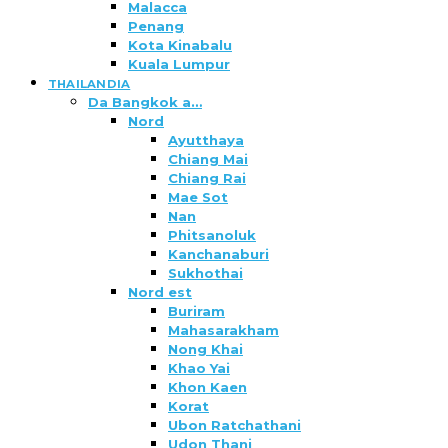
Malacca
Penang
Kota Kinabalu
Kuala Lumpur
THAILANDIA
Da Bangkok a…
Nord
Ayutthaya
Chiang Mai
Chiang Rai
Mae Sot
Nan
Phitsanoluk
Kanchanaburi
Sukhothai
Nord est
Buriram
Mahasarakham
Nong Khai
Khao Yai
Khon Kaen
Korat
Ubon Ratchathani
Udon Thani