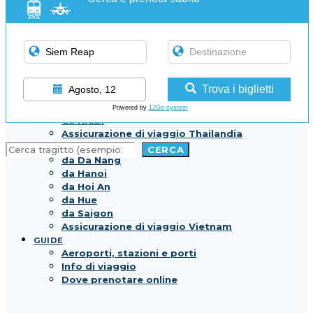
da Singapore
Assicurazione di viaggio Singapore
THAILANDIA
da Bangkok
da Chiang Mai
da Hua Hin
da Pattaya
Trova i biglietti
Agosto, 12
da Phuket
da Koh Samui
Powered by
12Go system
da Krabi
Assicurazione di viaggio Thailandia
CERCA
VIETNAM
CERCA
da Da Nang
da Hanoi
da Hoi An
da Hue
da Saigon
Assicurazione di viaggio Vietnam
GUIDE
Aeroporti, stazioni e porti
Info di viaggio
Dove prenotare online