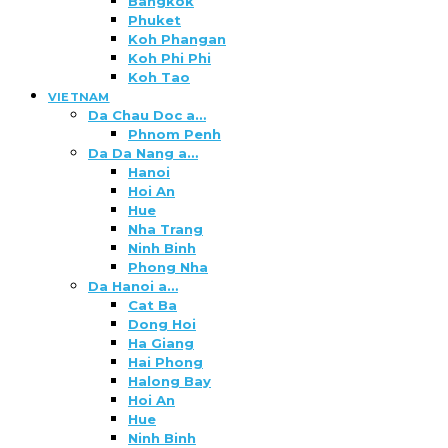
Bangkok
Phuket
Koh Phangan
Koh Phi Phi
Koh Tao
VIETNAM
Da Chau Doc a…
Phnom Penh
Da Da Nang a…
Hanoi
Hoi An
Hue
Nha Trang
Ninh Binh
Phong Nha
Da Hanoi a…
Cat Ba
Dong Hoi
Ha Giang
Hai Phong
Halong Bay
Hoi An
Hue
Ninh Binh