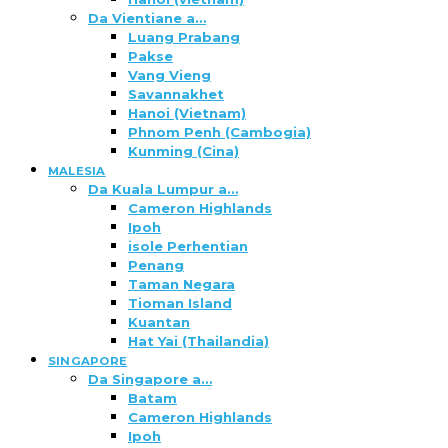
Da Vientiane a…
Luang Prabang
Pakse
Vang Vieng
Savannakhet
Hanoi (Vietnam)
Phnom Penh (Cambogia)
Kunming (Cina)
MALESIA
Da Kuala Lumpur a…
Cameron Highlands
Ipoh
isole Perhentian
Penang
Taman Negara
Tioman Island
Kuantan
Hat Yai (Thailandia)
SINGAPORE
Da Singapore a…
Batam
Cameron Highlands
Ipoh