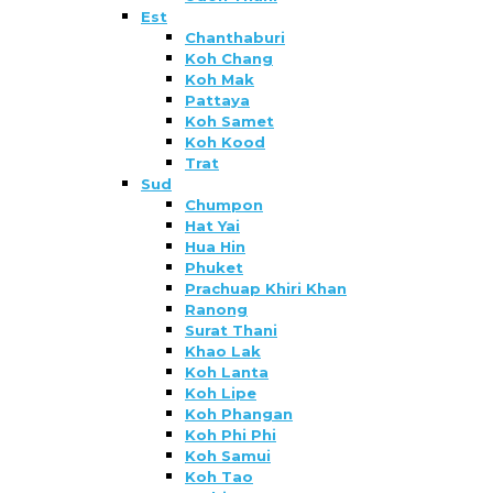
Est
Chanthaburi
Koh Chang
Koh Mak
Pattaya
Koh Samet
Koh Kood
Trat
Sud
Chumpon
Hat Yai
Hua Hin
Phuket
Prachuap Khiri Khan
Ranong
Surat Thani
Khao Lak
Koh Lanta
Koh Lipe
Koh Phangan
Koh Phi Phi
Koh Samui
Koh Tao