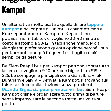
Kampot
Un’alternativa molto usata è quella di fare
tappa a
Kampot
e poi coprire gli ultimi 30 chilometri fino a
Kep separatamente. Kampot e Kep distano
pochissimo: in tuk tuk ci vogliono 30-40 minuti e il
costo è attorno a $8-12, in taxi anche meno. Molti
viaggiatori preferiscono questa opzione perché i bus
per Kampot sono più frequenti e il tragitto è più
semplice da gestire.
Da Siem Reap, i bus per Kampot partono soprattutto
la sera e ci vogliono 9-10 ore, con biglietti tra $19 e
$25. Le compagnie principali sono Giant Ibis, Virak
Buntham e Saly VIP. Arrivati a Kampot, si trovano tuk
tuk e taxi fuori dalla stazione senza problemi.
Usando 12go.asia puoi prenotare il bus
Siem Reap-
Kampot online e organizzare tutto prima di partire,
senza improvvisare la seconda tratta una volta sul
posto.