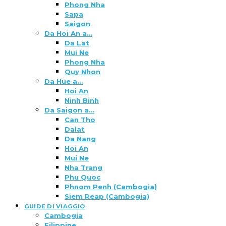
Phong Nha
Sapa
Saigon
Da Hoi An a…
Da Lat
Mui Ne
Phong Nha
Quy Nhon
Da Hue a…
Hoi An
Ninh Binh
Da Saigon a…
Can Tho
Dalat
Da Nang
Hoi An
Mui Ne
Nha Trang
Phu Quoc
Phnom Penh (Cambogia)
Siem Reap (Cambogia)
GUIDE DI VIAGGIO
Cambogia
Filippine