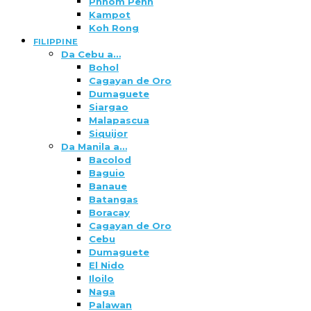
Phnom Penh
Kampot
Koh Rong
FILIPPINE
Da Cebu a…
Bohol
Cagayan de Oro
Dumaguete
Siargao
Malapascua
Siquijor
Da Manila a…
Bacolod
Baguio
Banaue
Batangas
Boracay
Cagayan de Oro
Cebu
Dumaguete
El Nido
Iloilo
Naga
Palawan