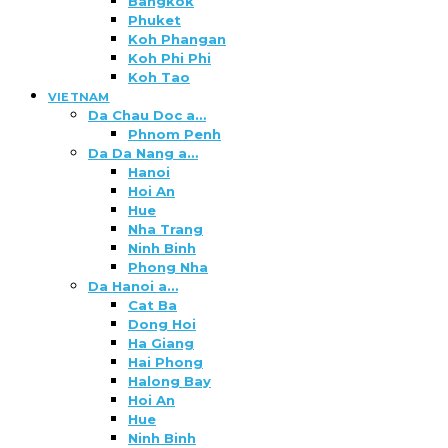
Bangkok
Phuket
Koh Phangan
Koh Phi Phi
Koh Tao
VIETNAM
Da Chau Doc a…
Phnom Penh
Da Da Nang a…
Hanoi
Hoi An
Hue
Nha Trang
Ninh Binh
Phong Nha
Da Hanoi a…
Cat Ba
Dong Hoi
Ha Giang
Hai Phong
Halong Bay
Hoi An
Hue
Ninh Binh