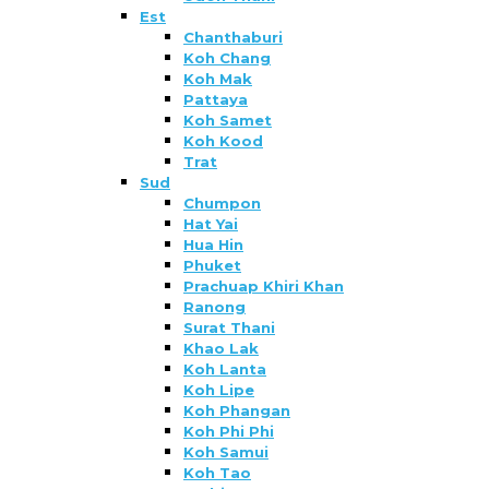
Est
Chanthaburi
Koh Chang
Koh Mak
Pattaya
Koh Samet
Koh Kood
Trat
Sud
Chumpon
Hat Yai
Hua Hin
Phuket
Prachuap Khiri Khan
Ranong
Surat Thani
Khao Lak
Koh Lanta
Koh Lipe
Koh Phangan
Koh Phi Phi
Koh Samui
Koh Tao