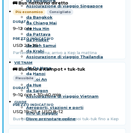
da Singapore
🚌 Bus notturno diretto
Assicurazione di viaggio Singapore
THAILANDIA
Più economico
Consigliato
da Bangkok
da Chiang Mai
9–12 ore
da Hua Hin
da Pattaya
da Phuket
USD 23–26
da Koh Samui
da Krabi
Partenza notturna; arrivo a Kep la mattina
Assicurazione di viaggio Thailandia
VIETNAM
da Da Nang
🚌 Bus fino a Kampot + tuk-tuk
da Hanoi
Flessibile
da Hoi An
da Hue
da Saigon
9–10 ore + 30–40 min
Assicurazione di viaggio Vietnam
GUIDE
Aeroporti, stazioni e porti
USD 19–25 + USD 8–12
Info di viaggio
Dove prenotare online
Bus più frequenti per Kampot; poi tuk-tuk fino a Kep