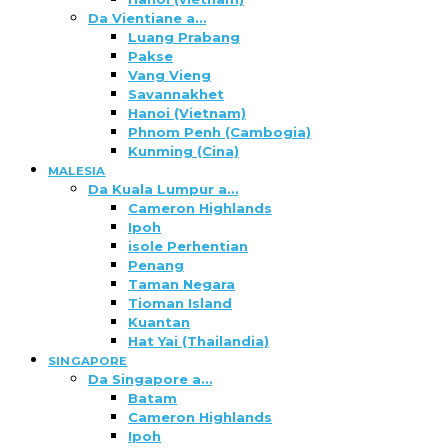
Da Vientiane a…
Luang Prabang
Pakse
Vang Vieng
Savannakhet
Hanoi (Vietnam)
Phnom Penh (Cambogia)
Kunming (Cina)
MALESIA
Da Kuala Lumpur a…
Cameron Highlands
Ipoh
isole Perhentian
Penang
Taman Negara
Tioman Island
Kuantan
Hat Yai (Thailandia)
SINGAPORE
Da Singapore a…
Batam
Cameron Highlands
Ipoh