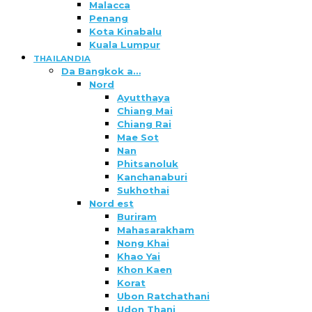
Malacca
Penang
Kota Kinabalu
Kuala Lumpur
THAILANDIA
Da Bangkok a…
Nord
Ayutthaya
Chiang Mai
Chiang Rai
Mae Sot
Nan
Phitsanoluk
Kanchanaburi
Sukhothai
Nord est
Buriram
Mahasarakham
Nong Khai
Khao Yai
Khon Kaen
Korat
Ubon Ratchathani
Udon Thani