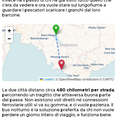
invece ha il passo di chi ha già visto tutto quello che
c’era da vedere e ora vuole stare sul lungofiume a
guardare i pescatori scaricare i granchi dal loro
barcone.
+
−
Leaflet
|
© OpenStreetMap contributors © CARTO
Le due città distano circa
480 chilometri per strada
,
percorrendo un tragitto che attraversa buona parte
del paese. Non esistono voli diretti né connessioni
ferroviarie utili: si va su gomma, e ci vuole pazienza. Il
bus notturno è la soluzione preferita da chi non vuole
perdere un giorno intero di viaggio, e funziona bene.