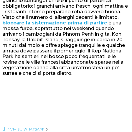
granchio sul lungofiume è il punto di partenza
obbligatorio: i granchi arrivano freschi ogni mattina e
i ristoranti intorno preparano roba davvero buona.
Visto che il numero di alberghi decenti è limitato,
bloccare la sistemazione prima di partire
è una
mossa furba, soprattutto nei weekend quando
arrivano i cambogiani da Phnom Penh in gita. Koh
Tonsay, la Rabbit Island, si raggiunge in barca in 20
minuti dal molo e offre spiagge tranquille e qualche
amaca dove passare il pomeriggio. Il Kep National
Park ha sentieri nel bosco poco frequentati, e le
rovine delle ville francesi abbandonate sparse nella
vegetazione danno alla città un’atmosfera un po’
surreale che ci si porta dietro.
INVIA SU WHATSAPP
0