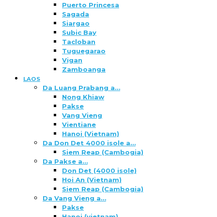
Puerto Princesa
Sagada
Siargao
Subic Bay
Tacloban
Tuguegarao
Vigan
Zamboanga
LAOS
Da Luang Prabang a…
Nong Khiaw
Pakse
Vang Vieng
Vientiane
Hanoi (Vietnam)
Da Don Det 4000 isole a…
Siem Reap (Cambogia)
Da Pakse a…
Don Det (4000 isole)
Hoi An (Vietnam)
Siem Reap (Cambogia)
Da Vang Vieng a…
Pakse
Hanoi (vietnam)