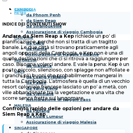
03/11/2024
CAMBOGIA
PIETRO
da Phnom Penh
da Siem Reap
INDICE DEI CONTENUTI
SHOW
da Sihanoukville
Assicurazione di viaggio Cambogia
Andare da Siem Reap a Kep
richiede un po’ di
FILIPPINE
pianificazione, perché non si tratta di un tragitto
da Cebu
banale. Le due città si trovano praticamente agli
da Manila
angoli opposti della Cambogia, e Kep non è una di
Assicurazione di viaggio Filippine
quelle destinazioni che ci si ritrova a raggiungere per
INDONESIA
caso. Bisogna volerci andare. E vale la pena: Kep è un
da Giacarta
posto piccolo, silenzioso, con spiagge non affollate e
LAOS
i granchi più buoni che probabilmente mangerai in
da Luang Prabang
tutta la Cambogia. L’atmosfera è quella di un vecchio
da Pakse
resort coloniale francese lasciato un po’ a metà, con
da Vang Vieng
ville abbandonate tra la vegetazione e una vita che
da Vientiane
scorre senza fretta sul lungomare.
Assicurazione di viaggio Laos
MALESIA
Confronto rapido delle opzioni per andare da
da Penang
Siem Reap a Kep
da Kuala Lumpur
Assicurazione di viaggio Malesia
SINGAPORE