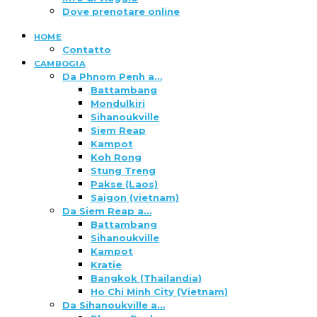
Dove prenotare online
HOME
Contatto
CAMBOGIA
Da Phnom Penh a…
Battambang
Mondulkiri
Sihanoukville
Siem Reap
Kampot
Koh Rong
Stung Treng
Pakse (Laos)
Saigon (vietnam)
Da Siem Reap a…
Battambang
Sihanoukville
Kampot
Kratie
Bangkok (Thailandia)
Ho Chi Minh City (Vietnam)
Da Sihanoukville a…