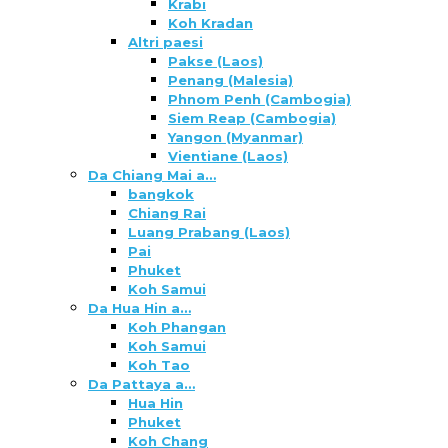
Krabi
Koh Kradan
Altri paesi
Pakse (Laos)
Penang (Malesia)
Phnom Penh (Cambogia)
Siem Reap (Cambogia)
Yangon (Myanmar)
Vientiane (Laos)
Da Chiang Mai a…
bangkok
Chiang Rai
Luang Prabang (Laos)
Pai
Phuket
Koh Samui
Da Hua Hin a…
Koh Phangan
Koh Samui
Koh Tao
Da Pattaya a…
Hua Hin
Phuket
Koh Chang