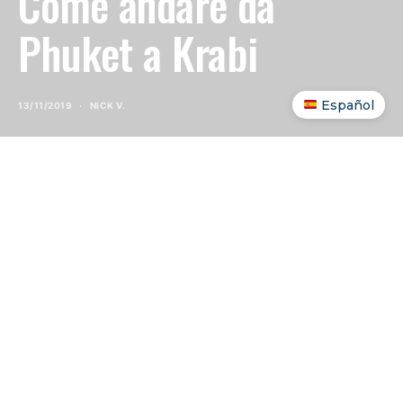
Come andare da
Phuket a Krabi
Español
13/11/2019
NICK V.
INDICE DEI CONTENUTI
SHOW
Andare da Phuket a Krabi
è uno dei trasferimenti
più facili di tutta la Thailandia del sud. Sono due
destinazioni vicine, ben collegate, e puoi scegliere
se arrivare via mare o via terra a seconda di