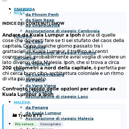
01/12/2025
CAMBOGIA
NICK V.
da Phnom Penh
da Siem Reap
INDICE DEI CONTENUTI
SHOW
da Sihanoukville
Assicurazione di viaggio Cambogia
Andare da Kuala Lumpur a Ipoh
è una di quelle
FILIPPINE
cose che dovresti fare se ti sei stufato del caos della
da Cebu
capitale. Dopo qualche giorno passato tra i
da Manila
grattacieli di Kuala Lumpur, il traffico e i centri
Assicurazione di viaggio Filippine
commerciali, probabilmente avrai voglia di vedere un
INDONESIA
lato diverso della Malesia. Ipoh, che si trova a circa
da Giacarta
200 chilometri a nord della capitale,
è perfetta per
LAOS
chi cerca buon cibo, architettura coloniale e un ritmo
da Luang Prabang
di vita più rilassato.
da Pakse
da Vang Vieng
Confronto rapido delle opzioni per andare da
da Vientiane
Kuala Lumpur a Ipoh
Assicurazione di viaggio Laos
MALESIA
da Penang
da Kuala Lumpur
🚂 Treno ETS
Assicurazione di viaggio Malesia
SINGAPORE
Più veloce
Consigliato