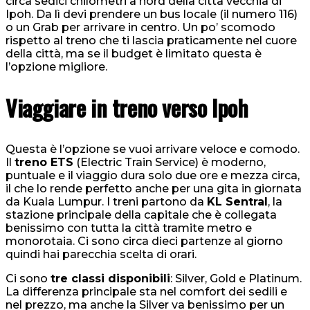
circa sedici chilometri a nord della città vecchia di
Ipoh. Da lì devi prendere un bus locale (il numero 116)
o un Grab per arrivare in centro. Un po’ scomodo
rispetto al treno che ti lascia praticamente nel cuore
della città, ma se il budget è limitato questa è
l’opzione migliore.
Viaggiare in treno verso Ipoh
Questa è l’opzione se vuoi arrivare veloce e comodo.
Il
treno ETS
(Electric Train Service) è moderno,
puntuale e il viaggio dura solo due ore e mezza circa,
il che lo rende perfetto anche per una gita in giornata
da Kuala Lumpur. I treni partono da
KL Sentral
, la
stazione principale della capitale che è collegata
benissimo con tutta la città tramite metro e
monorotaia. Ci sono circa dieci partenze al giorno
quindi hai parecchia scelta di orari.
Ci sono
tre classi disponibili
: Silver, Gold e Platinum.
La differenza principale sta nel comfort dei sedili e
nel prezzo, ma anche la Silver va benissimo per un