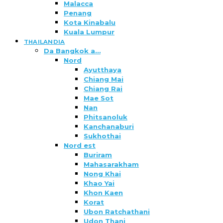
Malacca
Penang
Kota Kinabalu
Kuala Lumpur
THAILANDIA
Da Bangkok a…
Nord
Ayutthaya
Chiang Mai
Chiang Rai
Mae Sot
Nan
Phitsanoluk
Kanchanaburi
Sukhothai
Nord est
Buriram
Mahasarakham
Nong Khai
Khao Yai
Khon Kaen
Korat
Ubon Ratchathani
Udon Thani