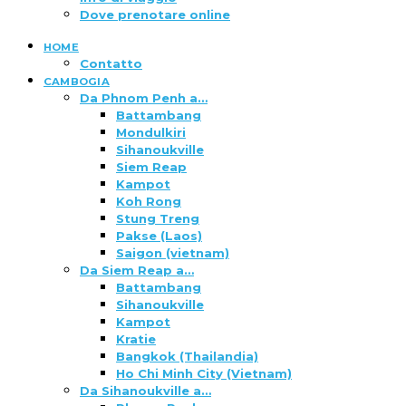
Dove prenotare online
HOME
Contatto
CAMBOGIA
Da Phnom Penh a…
Battambang
Mondulkiri
Sihanoukville
Siem Reap
Kampot
Koh Rong
Stung Treng
Pakse (Laos)
Saigon (vietnam)
Da Siem Reap a…
Battambang
Sihanoukville
Kampot
Kratie
Bangkok (Thailandia)
Ho Chi Minh City (Vietnam)
Da Sihanoukville a…