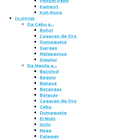
Phnom Penh
Kampot
Koh Rong
FILIPPINE
Da Cebu a…
Bohol
Cagayan de Oro
Dumaguete
Siargao
Malapascua
Siquijor
Da Manila a…
Bacolod
Baguio
Banaue
Batangas
Boracay
Cagayan de Oro
Cebu
Dumaguete
El Nido
Iloilo
Naga
Palawan