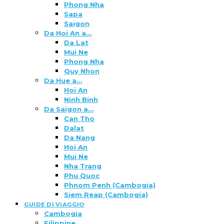
Phong Nha
Sapa
Saigon
Da Hoi An a…
Da Lat
Mui Ne
Phong Nha
Quy Nhon
Da Hue a…
Hoi An
Ninh Binh
Da Saigon a…
Can Tho
Dalat
Da Nang
Hoi An
Mui Ne
Nha Trang
Phu Quoc
Phnom Penh (Cambogia)
Siem Reap (Cambogia)
GUIDE DI VIAGGIO
Cambogia
Filippine