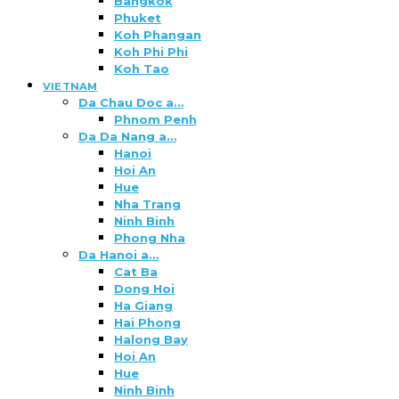
Bangkok
Phuket
Koh Phangan
Koh Phi Phi
Koh Tao
VIETNAM
Da Chau Doc a…
Phnom Penh
Da Da Nang a…
Hanoi
Hoi An
Hue
Nha Trang
Ninh Binh
Phong Nha
Da Hanoi a…
Cat Ba
Dong Hoi
Ha Giang
Hai Phong
Halong Bay
Hoi An
Hue
Ninh Binh