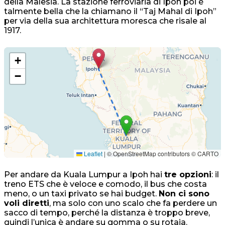
della Malesia. La stazione ferroviaria di Ipoh poi è
talmente bella che la chiamano il “Taj Mahal di Ipoh”
per via della sua architettura moresca che risale al
1917.
+
−
Leaflet
|
© OpenStreetMap contributors © CARTO
Per andare da Kuala Lumpur a Ipoh hai
tre opzioni
: il
treno ETS che è veloce e comodo, il bus che costa
meno, o un taxi privato se hai budget.
Non ci sono
voli diretti
, ma solo con uno scalo che fa perdere un
sacco di tempo, perché la distanza è troppo breve,
quindi l’unica è andare su gomma o su rotaia.