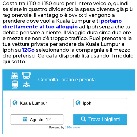
Costa tra i 110 e i 150 euro per l’intero veicolo, quindi
se siete in quattro dividendo la spesa diventa già più
ragionevole. Il vantaggio è ovvio: ti vengono a
prendere dove vuoi a Kuala Lumpur e ti
portano
direttamente al tuo alloggio
ad Ipoh senza che tu
debba pensare a niente. Il viaggio dura circa due ore
e mezza se non c’è troppo traffico. Puoi prenotare la
tua vettura privata per andare da Kuala Lumpur a
Ipoh su
12Go
selezionando la compagnia e il mezzo
che preferisci. Cerca la disponibilità usando il modulo
qui sotto.
Controlla l'orario e prenota
Trova i biglietti
Agosto, 12
Powered by
12Go system