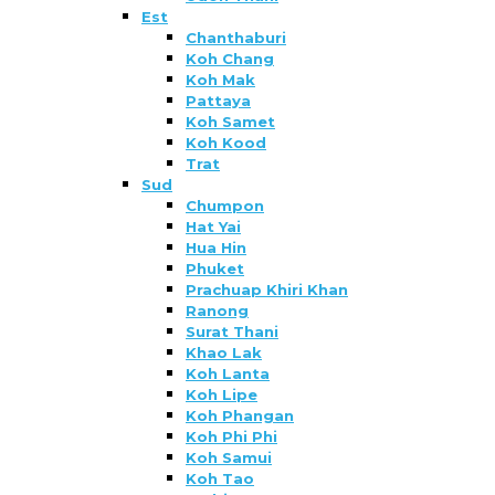
Est
Chanthaburi
Koh Chang
Koh Mak
Pattaya
Koh Samet
Koh Kood
Trat
Sud
Chumpon
Hat Yai
Hua Hin
Phuket
Prachuap Khiri Khan
Ranong
Surat Thani
Khao Lak
Koh Lanta
Koh Lipe
Koh Phangan
Koh Phi Phi
Koh Samui
Koh Tao