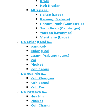
Krabi
Koh Kradan
Altri paesi
Pakse (Laos)
Penang (Malesia)
Phnom Penh (Cambogia)
Siem Reap (Cambogia)
Yangon (Myanmar)
Vientiane (Laos)
Da Chiang Mai a…
bangkok
Chiang Rai
Luang Prabang (Laos)
Pai
Phuket
Koh Samui
Da Hua Hin a…
Koh Phangan
Koh Samui
Koh Tao
Da Pattaya a…
Hua Hin
Phuket
Koh Chang