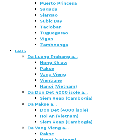
Puerto Princesa
Sagada
Siargao
Subic Bay
Tacloban
Tuguegarao
Vigan
Zamboanga
LAOS
Da Luang Prabang a…
Nong Khiaw
Pakse
Vang Vieng
Vientiane
Hanoi (Vietnam)
Da Don Det 4000 isole a…
Siem Reap (Cambogia)
Da Pakse a…
Don Det (4000 isole)
Hoi An (Vietnam)
Siem Reap (Cambogia)
Da Vang Vieng a…
Pakse
Hanoi (vietnam)