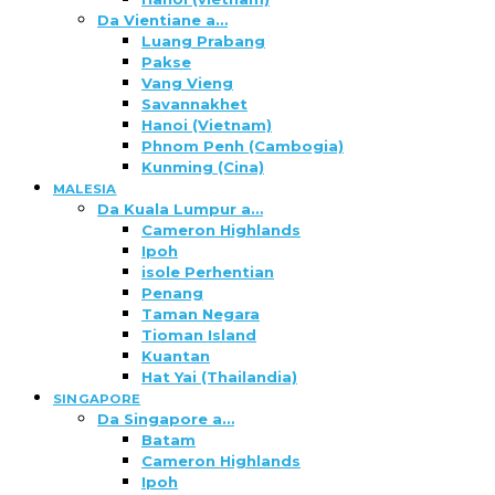
Da Vientiane a…
Luang Prabang
Pakse
Vang Vieng
Savannakhet
Hanoi (Vietnam)
Phnom Penh (Cambogia)
Kunming (Cina)
MALESIA
Da Kuala Lumpur a…
Cameron Highlands
Ipoh
isole Perhentian
Penang
Taman Negara
Tioman Island
Kuantan
Hat Yai (Thailandia)
SINGAPORE
Da Singapore a…
Batam
Cameron Highlands
Ipoh