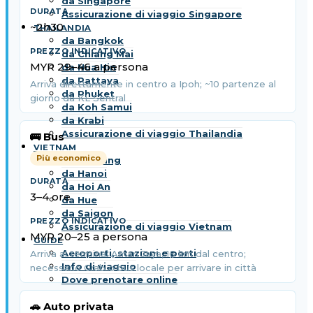
da Singapore
Assicurazione di viaggio Singapore
~2h30
THAILANDIA
da Bangkok
da Chiang Mai
MYR 29–46 a persona
da Hua Hin
da Pattaya
Arriva direttamente in centro a Ipoh; ~10 partenze al
da Phuket
giorno da KL Sentral
da Koh Samui
da Krabi
Assicurazione di viaggio Thailandia
🚌 Bus
VIETNAM
Più economico
da Da Nang
da Hanoi
da Hoi An
3–4 ore
da Hue
da Saigon
Assicurazione di viaggio Vietnam
MYR 20–25 a persona
GUIDE
Aeroporti, stazioni e porti
Arriva al terminal Aman Jaya, 16 km dal centro;
Info di viaggio
necessario Grab o bus locale per arrivare in città
Dove prenotare online
🚗 Auto privata