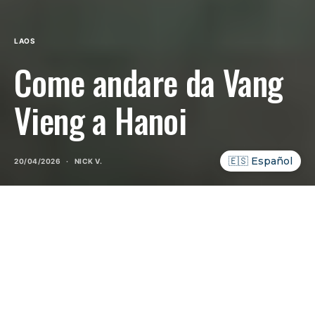
LAOS
Come andare da Vang
Vieng a Hanoi
🇪🇸 Español
20/04/2026
NICK V.
INDICE DEI CONTENUTI
SHOW