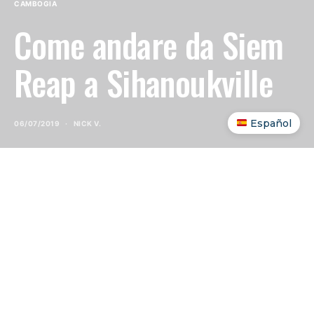
CAMBOGIA
Come andare da Siem
Reap a Sihanoukville
Español
06/07/2019
NICK V.
INDICE DEI CONTENUTI
SHOW
Andare da Siem Reap a Sihanoukville
vuol dire
portarsi via un peso. Non nel senso negativo: è il