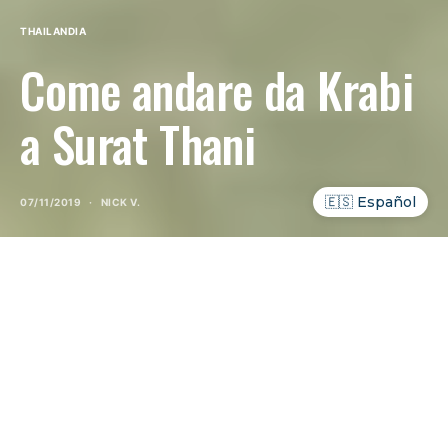
THAILANDIA
Come andare da Krabi
a Surat Thani
🇪🇸 Español
07/11/2019
NICK V.
INDICE DEI CONTENUTI
SHOW
Andare da Krabi a Surat Thani
è uno di quei