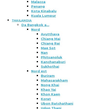
Malacca
Penang
Kota Kinabalu
Kuala Lumpur
THAILANDIA
Da Bangkok a…
Nord
Ayutthaya
Chiang Mai
Chiang Rai
Mae Sot
Nan
Phitsanoluk
Kanchanaburi
Sukhothai
Nord est
Buriram
Mahasarakham
Nong Khai
Khao Yai
Khon Kaen
Korat
Ubon Ratchathani
Udon Thani