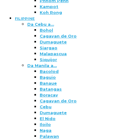
Phnom Penh
Kampot
Koh Rong
FILIPPINE
Da Cebu a…
Bohol
Cagayan de Oro
Dumaguete
Siargao
Malapascua
Siquijor
Da Manila a…
Bacolod
Baguio
Banaue
Batangas
Boracay
Cagayan de Oro
Cebu
Dumaguete
El Nido
Iloilo
Naga
Palawan