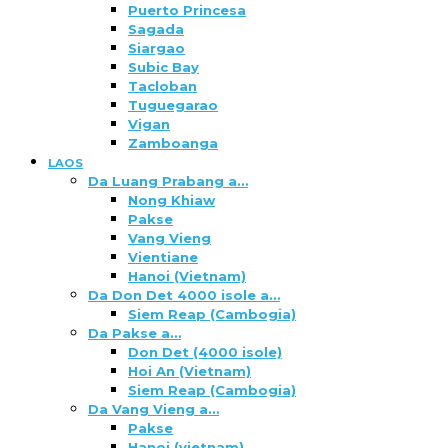
Puerto Princesa
Sagada
Siargao
Subic Bay
Tacloban
Tuguegarao
Vigan
Zamboanga
LAOS
Da Luang Prabang a…
Nong Khiaw
Pakse
Vang Vieng
Vientiane
Hanoi (Vietnam)
Da Don Det 4000 isole a…
Siem Reap (Cambogia)
Da Pakse a…
Don Det (4000 isole)
Hoi An (Vietnam)
Siem Reap (Cambogia)
Da Vang Vieng a…
Pakse
Hanoi (vietnam)