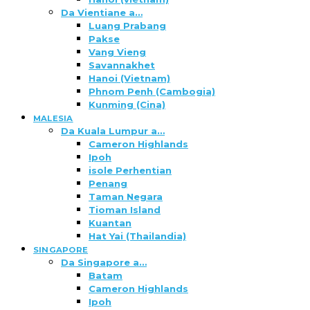
Da Vientiane a…
Luang Prabang
Pakse
Vang Vieng
Savannakhet
Hanoi (Vietnam)
Phnom Penh (Cambogia)
Kunming (Cina)
MALESIA
Da Kuala Lumpur a…
Cameron Highlands
Ipoh
isole Perhentian
Penang
Taman Negara
Tioman Island
Kuantan
Hat Yai (Thailandia)
SINGAPORE
Da Singapore a…
Batam
Cameron Highlands
Ipoh