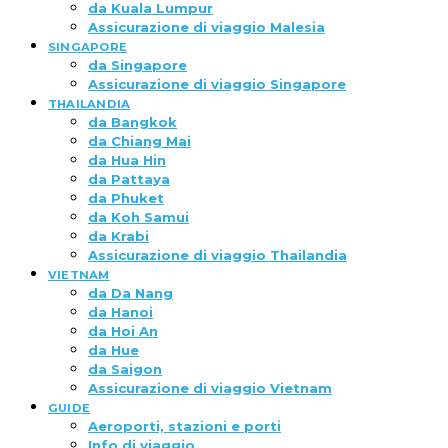
da Kuala Lumpur
Assicurazione di viaggio Malesia
SINGAPORE
da Singapore
Assicurazione di viaggio Singapore
THAILANDIA
da Bangkok
da Chiang Mai
da Hua Hin
da Pattaya
da Phuket
da Koh Samui
da Krabi
Assicurazione di viaggio Thailandia
VIETNAM
da Da Nang
da Hanoi
da Hoi An
da Hue
da Saigon
Assicurazione di viaggio Vietnam
GUIDE
Aeroporti, stazioni e porti
Info di viaggio