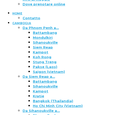
Dove prenotare online
HOME
Contatto
CAMBOGIA
Da Phnom Penh a…
Battambang
Mondulkiri
Sihanoukville
Siem Reap
Kampot
Koh Rong
Stung Treng
Pakse (Laos)
Saigon (vietnam)
Da Siem Reap a…
Battambang
Sihanoukville
Kampot
Kratie
Bangkok (Thailandia)
Ho Chi Minh City (Vietnam)
Da Sihanoukville a…