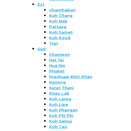
Est
Chanthaburi
Koh Chang
Koh Mak
Pattaya
Koh Samet
Koh Kood
Trat
Sud
Chumpon
Hat Yai
Hua Hin
Phuket
Prachuap Khiri Khan
Ranong
Surat Thani
Khao Lak
Koh Lanta
Koh Lipe
Koh Phangan
Koh Phi Phi
Koh Samui
Koh Tao