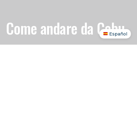
Come andare da Cebu
Español
Cebu
non è solo una città, è il centro di gravità
delle Visayas. Da qui partono traghetti per decine
di isole, voli verso le destinazioni più turistiche
dell’arcipelago e collegamenti verso Mindanao
che molti non sanno nemmeno che esistano. Se la
tua base è Cebu, hai parecchio dove scegliere, e
quasi tutto parte dal porto o dall’aeroporto,
entrambi ben collegati con il centro.