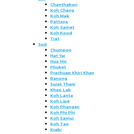
Chanthaburi
Koh Chang
Koh Mak
Pattaya
Koh Samet
Koh Kood
Trat
Sud
Chumpon
Hat Yai
Hua Hin
Phuket
Prachuap Khiri Khan
Ranong
Surat Thani
Khao Lak
Koh Lanta
Koh Lipe
Koh Phangan
Koh Phi Phi
Koh Samui
Koh Tao
Krabi