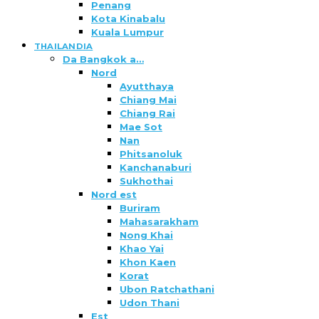
Penang
Kota Kinabalu
Kuala Lumpur
THAILANDIA
Da Bangkok a…
Nord
Ayutthaya
Chiang Mai
Chiang Rai
Mae Sot
Nan
Phitsanoluk
Kanchanaburi
Sukhothai
Nord est
Buriram
Mahasarakham
Nong Khai
Khao Yai
Khon Kaen
Korat
Ubon Ratchathani
Udon Thani
Est