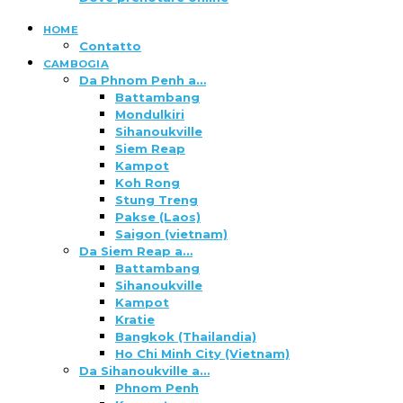
HOME
Contatto
CAMBOGIA
Da Phnom Penh a…
Battambang
Mondulkiri
Sihanoukville
Siem Reap
Kampot
Koh Rong
Stung Treng
Pakse (Laos)
Saigon (vietnam)
Da Siem Reap a…
Battambang
Sihanoukville
Kampot
Kratie
Bangkok (Thailandia)
Ho Chi Minh City (Vietnam)
Da Sihanoukville a…
Phnom Penh