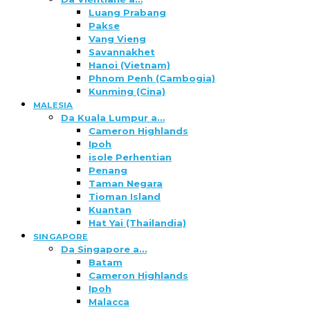
Luang Prabang
Pakse
Vang Vieng
Savannakhet
Hanoi (Vietnam)
Phnom Penh (Cambogia)
Kunming (Cina)
MALESIA
Da Kuala Lumpur a…
Cameron Highlands
Ipoh
isole Perhentian
Penang
Taman Negara
Tioman Island
Kuantan
Hat Yai (Thailandia)
SINGAPORE
Da Singapore a…
Batam
Cameron Highlands
Ipoh
Malacca