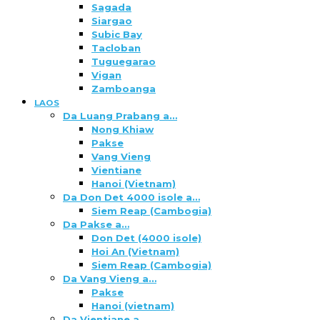
Sagada
Siargao
Subic Bay
Tacloban
Tuguegarao
Vigan
Zamboanga
LAOS
Da Luang Prabang a…
Nong Khiaw
Pakse
Vang Vieng
Vientiane
Hanoi (Vietnam)
Da Don Det 4000 isole a…
Siem Reap (Cambogia)
Da Pakse a…
Don Det (4000 isole)
Hoi An (Vietnam)
Siem Reap (Cambogia)
Da Vang Vieng a…
Pakse
Hanoi (vietnam)
Da Vientiane a…