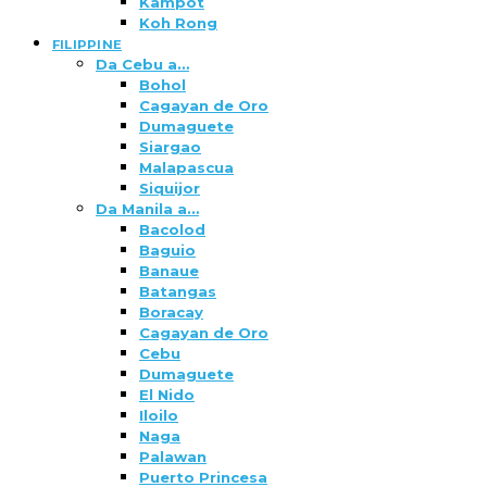
Kampot
Koh Rong
FILIPPINE
Da Cebu a…
Bohol
Cagayan de Oro
Dumaguete
Siargao
Malapascua
Siquijor
Da Manila a…
Bacolod
Baguio
Banaue
Batangas
Boracay
Cagayan de Oro
Cebu
Dumaguete
El Nido
Iloilo
Naga
Palawan
Puerto Princesa