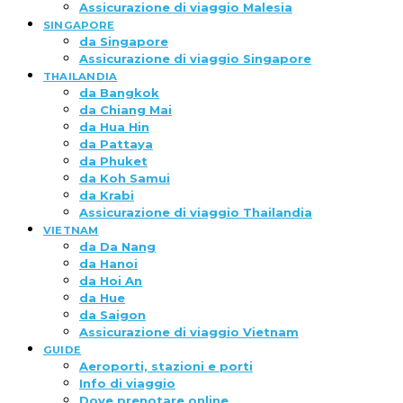
Assicurazione di viaggio Malesia
SINGAPORE
da Singapore
Assicurazione di viaggio Singapore
THAILANDIA
da Bangkok
da Chiang Mai
da Hua Hin
da Pattaya
da Phuket
da Koh Samui
da Krabi
Assicurazione di viaggio Thailandia
VIETNAM
da Da Nang
da Hanoi
da Hoi An
da Hue
da Saigon
Assicurazione di viaggio Vietnam
GUIDE
Aeroporti, stazioni e porti
Info di viaggio
Dove prenotare online