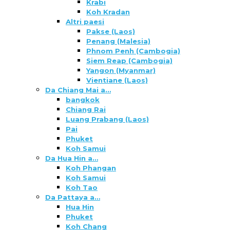
Krabi
Koh Kradan
Altri paesi
Pakse (Laos)
Penang (Malesia)
Phnom Penh (Cambogia)
Siem Reap (Cambogia)
Yangon (Myanmar)
Vientiane (Laos)
Da Chiang Mai a…
bangkok
Chiang Rai
Luang Prabang (Laos)
Pai
Phuket
Koh Samui
Da Hua Hin a…
Koh Phangan
Koh Samui
Koh Tao
Da Pattaya a…
Hua Hin
Phuket
Koh Chang