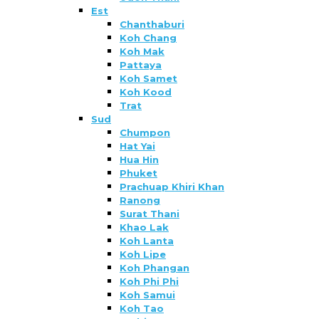
Est
Chanthaburi
Koh Chang
Koh Mak
Pattaya
Koh Samet
Koh Kood
Trat
Sud
Chumpon
Hat Yai
Hua Hin
Phuket
Prachuap Khiri Khan
Ranong
Surat Thani
Khao Lak
Koh Lanta
Koh Lipe
Koh Phangan
Koh Phi Phi
Koh Samui
Koh Tao