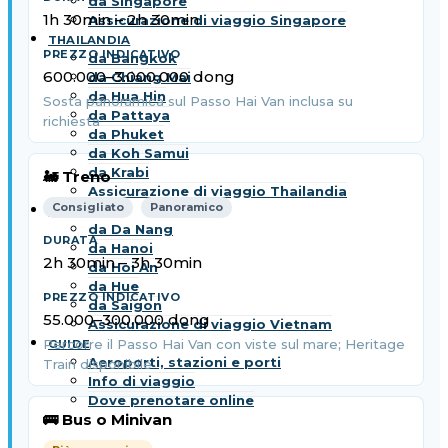
da Singapore
1h 30min – 2h 30min
Assicurazione di viaggio Singapore
THAILANDIA
da Bangkok
600.000–3.000.000 dong
da Chiang Mai
da Hua Hin
Sosta panoramica sul Passo Hai Van inclusa su
da Pattaya
richiesta
da Phuket
da Koh Samui
da Krabi
🚂 Treno
Assicurazione di viaggio Thailandia
Consigliato
Panoramico
VIETNAM
da Da Nang
da Hanoi
2h 30min – 3h 30min
da Hoi An
da Hue
da Saigon
55.000–300.000 dong
Assicurazione di viaggio Vietnam
Percorre il Passo Hai Van con viste sul mare; Heritage
GUIDE
Aeroporti, stazioni e porti
Train disponibile
Info di viaggio
Dove prenotare online
🚌 Bus o Minivan