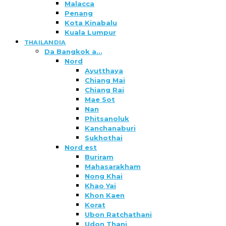
Malacca
Penang
Kota Kinabalu
Kuala Lumpur
THAILANDIA
Da Bangkok a…
Nord
Ayutthaya
Chiang Mai
Chiang Rai
Mae Sot
Nan
Phitsanoluk
Kanchanaburi
Sukhothai
Nord est
Buriram
Mahasarakham
Nong Khai
Khao Yai
Khon Kaen
Korat
Ubon Ratchathani
Udon Thani