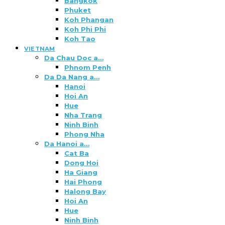
Bangkok
Phuket
Koh Phangan
Koh Phi Phi
Koh Tao
VIETNAM
Da Chau Doc a…
Phnom Penh
Da Da Nang a…
Hanoi
Hoi An
Hue
Nha Trang
Ninh Binh
Phong Nha
Da Hanoi a…
Cat Ba
Dong Hoi
Ha Giang
Hai Phong
Halong Bay
Hoi An
Hue
Ninh Binh