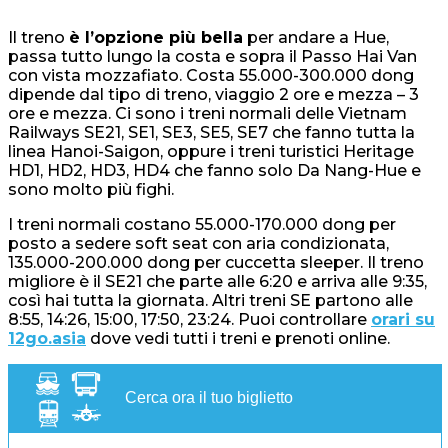
Il treno
è l’opzione più bella
per andare a Hue,
passa tutto lungo la costa e sopra il Passo Hai Van
con vista mozzafiato. Costa 55.000-300.000 dong
dipende dal tipo di treno, viaggio 2 ore e mezza – 3
ore e mezza. Ci sono i treni normali delle Vietnam
Railways SE21, SE1, SE3, SE5, SE7 che fanno tutta la
linea Hanoi-Saigon, oppure i treni turistici Heritage
HD1, HD2, HD3, HD4 che fanno solo Da Nang-Hue e
sono molto più fighi.
I treni normali costano 55.000-170.000 dong per
posto a sedere soft seat con aria condizionata,
135.000-200.000 dong per cuccetta sleeper. Il treno
migliore è il SE21 che parte alle 6:20 e arriva alle 9:35,
così hai tutta la giornata. Altri treni SE partono alle
8:55, 14:26, 15:00, 17:50, 23:24. Puoi controllare
orari su
12go.asia
dove vedi tutti i treni e prenoti online.
Cerca ora il tuo biglietto