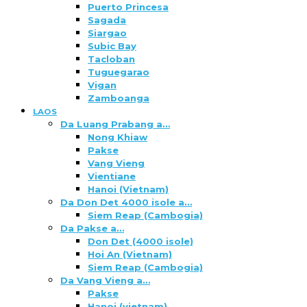
Puerto Princesa
Sagada
Siargao
Subic Bay
Tacloban
Tuguegarao
Vigan
Zamboanga
LAOS
Da Luang Prabang a…
Nong Khiaw
Pakse
Vang Vieng
Vientiane
Hanoi (Vietnam)
Da Don Det 4000 isole a…
Siem Reap (Cambogia)
Da Pakse a…
Don Det (4000 isole)
Hoi An (Vietnam)
Siem Reap (Cambogia)
Da Vang Vieng a…
Pakse
Hanoi (vietnam)