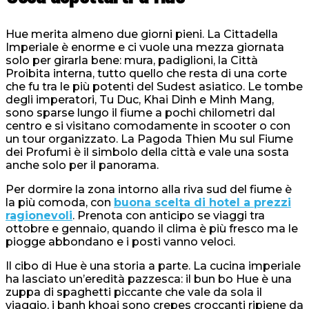
Hue merita almeno due giorni pieni. La Cittadella
Imperiale è enorme e ci vuole una mezza giornata
solo per girarla bene: mura, padiglioni, la Città
Proibita interna, tutto quello che resta di una corte
che fu tra le più potenti del Sudest asiatico. Le tombe
degli imperatori, Tu Duc, Khai Dinh e Minh Mang,
sono sparse lungo il fiume a pochi chilometri dal
centro e si visitano comodamente in scooter o con
un tour organizzato. La Pagoda Thien Mu sul Fiume
dei Profumi è il simbolo della città e vale una sosta
anche solo per il panorama.
Per dormire la zona intorno alla riva sud del fiume è
la più comoda, con
buona scelta di hotel a prezzi
ragionevoli
. Prenota con anticipo se viaggi tra
ottobre e gennaio, quando il clima è più fresco ma le
piogge abbondano e i posti vanno veloci.
Il cibo di Hue è una storia a parte. La cucina imperiale
ha lasciato un’eredità pazzesca: il bun bo Hue è una
zuppa di spaghetti piccante che vale da sola il
viaggio, i banh khoai sono crepes croccanti ripiene da