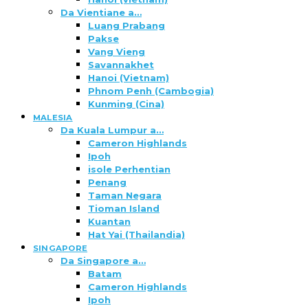
Da Vientiane a…
Luang Prabang
Pakse
Vang Vieng
Savannakhet
Hanoi (Vietnam)
Phnom Penh (Cambogia)
Kunming (Cina)
MALESIA
Da Kuala Lumpur a…
Cameron Highlands
Ipoh
isole Perhentian
Penang
Taman Negara
Tioman Island
Kuantan
Hat Yai (Thailandia)
SINGAPORE
Da Singapore a…
Batam
Cameron Highlands
Ipoh