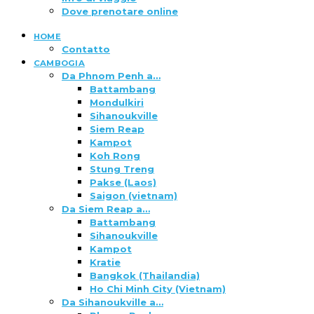
Dove prenotare online
HOME
Contatto
CAMBOGIA
Da Phnom Penh a…
Battambang
Mondulkiri
Sihanoukville
Siem Reap
Kampot
Koh Rong
Stung Treng
Pakse (Laos)
Saigon (vietnam)
Da Siem Reap a…
Battambang
Sihanoukville
Kampot
Kratie
Bangkok (Thailandia)
Ho Chi Minh City (Vietnam)
Da Sihanoukville a…