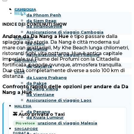
24/04/2019
CAMBOGIA
NICK V.
da Phnom Penh
da Siem Reap
INDICE DEI CONTENUTI
SHOW
da Sihanoukville
Assicurazione di viaggio Cambogia
Andare da Da Nang a Hue
è tipo passare dalla
FILIPPINE
spiaggia alla storia. Da Nang è città moderna sul
da Cebu
mare con grattacieli, My Khe Beach lunga chilometri,
da Manila
ristoranti fighi, vita notturna. Hue è antica capitale
Assicurazione di viaggio Filippine
imperiale sul Fiume dei Profumi con la Cittadella
INDONESIA
fortificata, pagode ovunque, atmosfera tranquilla.
da Giacarta
Due città completamente diverse a solo 100 km di
LAOS
distanza.
da Luang Prabang
da Pakse
Confronto rapido delle opzioni per andare da Da
da Vang Vieng
Nang a Hue
da Vientiane
Assicurazione di viaggio Laos
MALESIA
da Penang
🚕 Auto privata o Taxi
da Kuala Lumpur
Assicurazione di viaggio Malesia
Più veloce
SINGAPORE