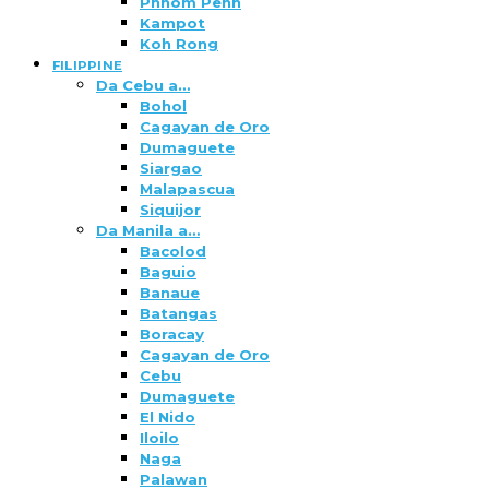
Phnom Penh
Kampot
Koh Rong
FILIPPINE
Da Cebu a…
Bohol
Cagayan de Oro
Dumaguete
Siargao
Malapascua
Siquijor
Da Manila a…
Bacolod
Baguio
Banaue
Batangas
Boracay
Cagayan de Oro
Cebu
Dumaguete
El Nido
Iloilo
Naga
Palawan