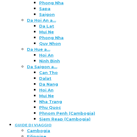
Phong Nha
Sapa
Saigon
Da Hoi An a…
Da Lat
Mui Ne
Phong Nha
Quy Nhon
Da Hue a…
Hoi An
Ninh Binh
Da Saigon a…
Can Tho
Dalat
Da Nang
Hoi An
Mui Ne
Nha Trang
Phu Quoc
Phnom Penh (Cambogia)
Siem Reap (Cambogia)
GUIDE DI VIAGGIO
Cambogia
Filippine