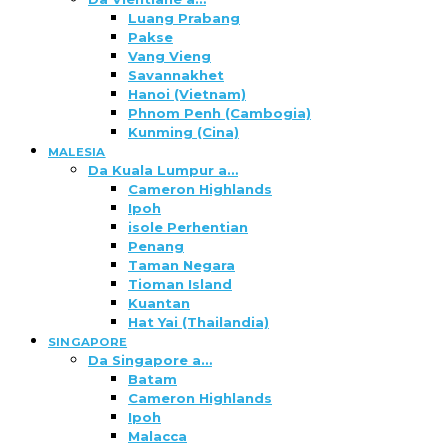
Luang Prabang
Pakse
Vang Vieng
Savannakhet
Hanoi (Vietnam)
Phnom Penh (Cambogia)
Kunming (Cina)
MALESIA
Da Kuala Lumpur a…
Cameron Highlands
Ipoh
isole Perhentian
Penang
Taman Negara
Tioman Island
Kuantan
Hat Yai (Thailandia)
SINGAPORE
Da Singapore a…
Batam
Cameron Highlands
Ipoh
Malacca