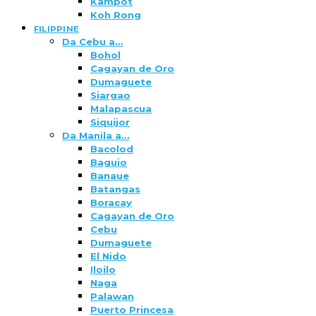
Kampot
Koh Rong
FILIPPINE
Da Cebu a…
Bohol
Cagayan de Oro
Dumaguete
Siargao
Malapascua
Siquijor
Da Manila a…
Bacolod
Baguio
Banaue
Batangas
Boracay
Cagayan de Oro
Cebu
Dumaguete
El Nido
Iloilo
Naga
Palawan
Puerto Princesa