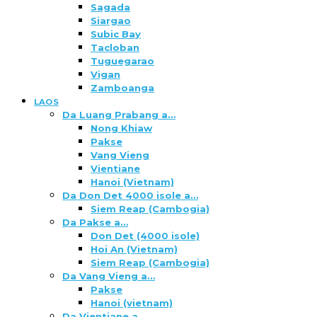
Sagada
Siargao
Subic Bay
Tacloban
Tuguegarao
Vigan
Zamboanga
LAOS
Da Luang Prabang a…
Nong Khiaw
Pakse
Vang Vieng
Vientiane
Hanoi (Vietnam)
Da Don Det 4000 isole a…
Siem Reap (Cambogia)
Da Pakse a…
Don Det (4000 isole)
Hoi An (Vietnam)
Siem Reap (Cambogia)
Da Vang Vieng a…
Pakse
Hanoi (vietnam)
Da Vientiane a…