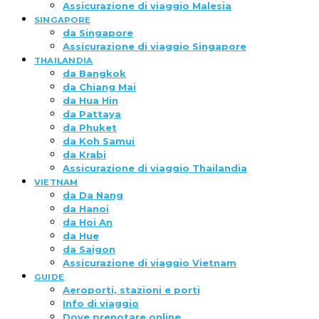
Assicurazione di viaggio Malesia
SINGAPORE
da Singapore
Assicurazione di viaggio Singapore
THAILANDIA
da Bangkok
da Chiang Mai
da Hua Hin
da Pattaya
da Phuket
da Koh Samui
da Krabi
Assicurazione di viaggio Thailandia
VIETNAM
da Da Nang
da Hanoi
da Hoi An
da Hue
da Saigon
Assicurazione di viaggio Vietnam
GUIDE
Aeroporti, stazioni e porti
Info di viaggio
Dove prenotare online