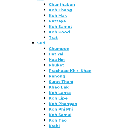
Chanthaburi
Koh Chang
Koh Mak
Pattaya
Koh Samet
Koh Kood
Trat
Sud
Chumpon
Hat Yai
Hua Hin
Phuket
Prachuap Khiri Khan
Ranong
Surat Thani
Khao Lak
Koh Lanta
Koh Lipe
Koh Phangan
Koh Phi Phi
Koh Samui
Koh Tao
Krabi