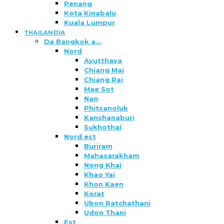
Penang
Kota Kinabalu
Kuala Lumpur
THAILANDIA
Da Bangkok a…
Nord
Ayutthaya
Chiang Mai
Chiang Rai
Mae Sot
Nan
Phitsanoluk
Kanchanaburi
Sukhothai
Nord est
Buriram
Mahasarakham
Nong Khai
Khao Yai
Khon Kaen
Korat
Ubon Ratchathani
Udon Thani
Est