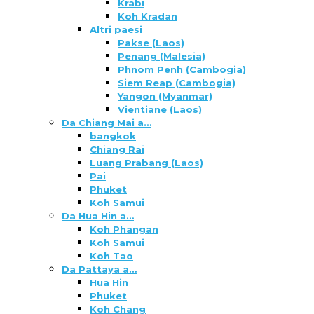
Krabi
Koh Kradan
Altri paesi
Pakse (Laos)
Penang (Malesia)
Phnom Penh (Cambogia)
Siem Reap (Cambogia)
Yangon (Myanmar)
Vientiane (Laos)
Da Chiang Mai a…
bangkok
Chiang Rai
Luang Prabang (Laos)
Pai
Phuket
Koh Samui
Da Hua Hin a…
Koh Phangan
Koh Samui
Koh Tao
Da Pattaya a…
Hua Hin
Phuket
Koh Chang