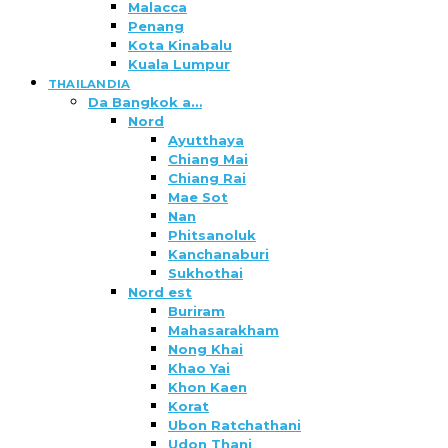
Malacca
Penang
Kota Kinabalu
Kuala Lumpur
THAILANDIA
Da Bangkok a…
Nord
Ayutthaya
Chiang Mai
Chiang Rai
Mae Sot
Nan
Phitsanoluk
Kanchanaburi
Sukhothai
Nord est
Buriram
Mahasarakham
Nong Khai
Khao Yai
Khon Kaen
Korat
Ubon Ratchathani
Udon Thani