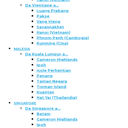
Da Vientiane a…
Luang Prabang
Pakse
Vang Vieng
Savannakhet
Hanoi (Vietnam)
Phnom Penh (Cambogia)
Kunming (Cina)
MALESIA
Da Kuala Lumpur a…
Cameron Highlands
Ipoh
isole Perhentian
Penang
Taman Negara
Tioman Island
Kuantan
Hat Yai (Thailandia)
SINGAPORE
Da Singapore a…
Batam
Cameron Highlands
Ipoh