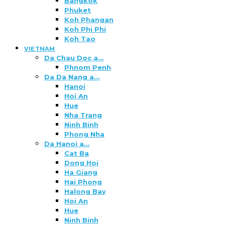
Bangkok
Phuket
Koh Phangan
Koh Phi Phi
Koh Tao
VIETNAM
Da Chau Doc a…
Phnom Penh
Da Da Nang a…
Hanoi
Hoi An
Hue
Nha Trang
Ninh Binh
Phong Nha
Da Hanoi a…
Cat Ba
Dong Hoi
Ha Giang
Hai Phong
Halong Bay
Hoi An
Hue
Ninh Binh