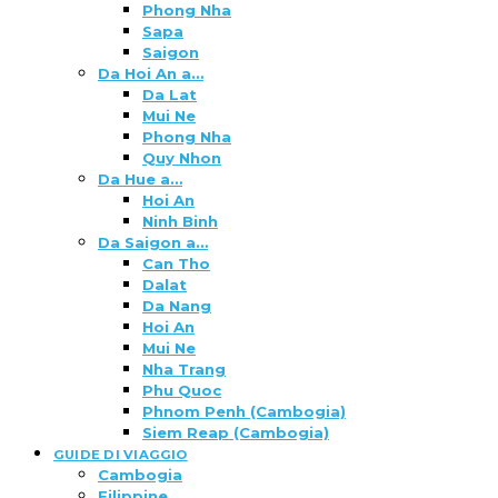
Phong Nha
Sapa
Saigon
Da Hoi An a…
Da Lat
Mui Ne
Phong Nha
Quy Nhon
Da Hue a…
Hoi An
Ninh Binh
Da Saigon a…
Can Tho
Dalat
Da Nang
Hoi An
Mui Ne
Nha Trang
Phu Quoc
Phnom Penh (Cambogia)
Siem Reap (Cambogia)
GUIDE DI VIAGGIO
Cambogia
Filippine