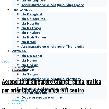
da Singapore
Assicurazione di viaggio Singapore
THAILANDIA
da Bangkok
da Chiang Mai
da Hua Hin
da Pattaya
da Phuket
da Koh Samui
da Krabi
Assicurazione di viaggio Thailandia
VIETNAM
da Da Nang
da Hanoi
LEGGI
da Hoi An
GUIDE DI VIAGGIO
da Hue
SINGAPORE
da Saigon
Aeroporto di Singapore Changi: guida pratica
Assicurazione di viaggio Vietnam
GUIDE
per orientarsi e raggiungere il centro
Aeroporti, stazioni e porti
Info di viaggio
Dove prenotare online
14/05/2026
NICK V.