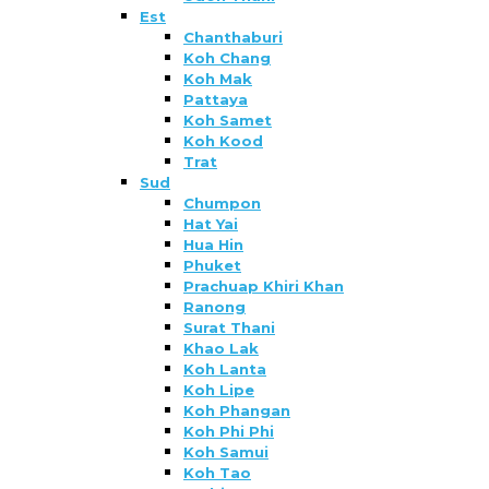
Est
Chanthaburi
Koh Chang
Koh Mak
Pattaya
Koh Samet
Koh Kood
Trat
Sud
Chumpon
Hat Yai
Hua Hin
Phuket
Prachuap Khiri Khan
Ranong
Surat Thani
Khao Lak
Koh Lanta
Koh Lipe
Koh Phangan
Koh Phi Phi
Koh Samui
Koh Tao