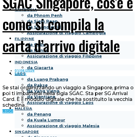
SGAC Singapore, cos’è e
CAMBOGIA
da Phnom Penh
come si compila la
da Siem Reap
da Sihanoukville
Assicurazione di viaggio Cambogia
carta d’arrivo digitale
FILIPPINE
da Cebu
da Manila
Assicurazione di viaggio Filippine
INDONESIA
da Giacarta
01/08/2026
LAOS
NICK V.
da Luang Prabang
da Pakse
Se stai organizzando un viaggio a Singapore, prima o
da Vang Vieng
poi ti imbatterai nella sigla SGAC. Sta per SG Arrival
da Vientiane
Card. È il modulo digitale che ha sostituito la vecchia
Assicurazione di viaggio Laos
schedina…
MALESIA
LEGGI
da Penang
da Kuala Lumpur
Assicurazione di viaggio Malesia
SINGAPORE