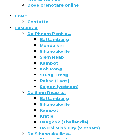
Dove prenotare online
HOME
Contatto
CAMBOGIA
Da Phnom Penh a…
Battambang
Mondulkiri
Sihanoukville
Siem Reap
Kampot
Koh Rong
Stung Treng
Pakse (Laos)
Saigon (vietnam)
Da Siem Reap a…
Battambang
Sihanoukville
Kampot
Kratie
Bangkok (Thailandia)
Ho Chi Minh City (Vietnam)
Da Sihanoukville a…