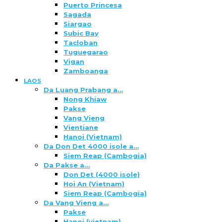
Puerto Princesa
Sagada
Siargao
Subic Bay
Tacloban
Tuguegarao
Vigan
Zamboanga
LAOS
Da Luang Prabang a…
Nong Khiaw
Pakse
Vang Vieng
Vientiane
Hanoi (Vietnam)
Da Don Det 4000 isole a…
Siem Reap (Cambogia)
Da Pakse a…
Don Det (4000 isole)
Hoi An (Vietnam)
Siem Reap (Cambogia)
Da Vang Vieng a…
Pakse
Hanoi (vietnam)