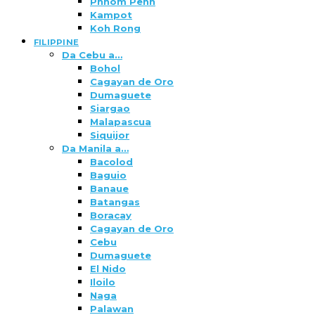
Phnom Penh
Kampot
Koh Rong
FILIPPINE
Da Cebu a…
Bohol
Cagayan de Oro
Dumaguete
Siargao
Malapascua
Siquijor
Da Manila a…
Bacolod
Baguio
Banaue
Batangas
Boracay
Cagayan de Oro
Cebu
Dumaguete
El Nido
Iloilo
Naga
Palawan