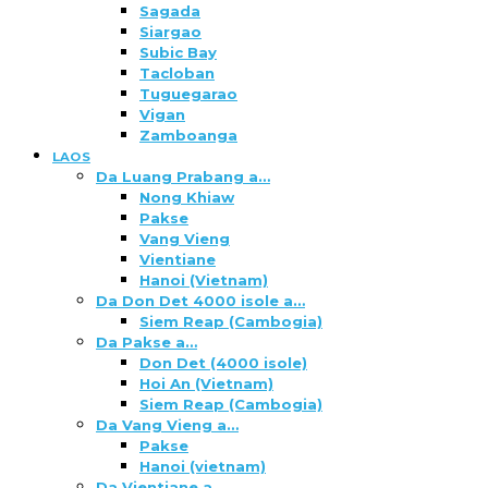
Sagada
Siargao
Subic Bay
Tacloban
Tuguegarao
Vigan
Zamboanga
LAOS
Da Luang Prabang a…
Nong Khiaw
Pakse
Vang Vieng
Vientiane
Hanoi (Vietnam)
Da Don Det 4000 isole a…
Siem Reap (Cambogia)
Da Pakse a…
Don Det (4000 isole)
Hoi An (Vietnam)
Siem Reap (Cambogia)
Da Vang Vieng a…
Pakse
Hanoi (vietnam)
Da Vientiane a…