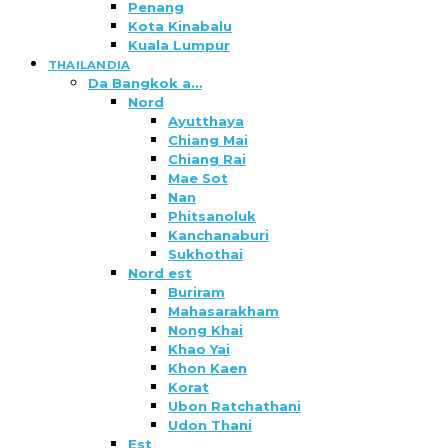
Penang
Kota Kinabalu
Kuala Lumpur
THAILANDIA
Da Bangkok a…
Nord
Ayutthaya
Chiang Mai
Chiang Rai
Mae Sot
Nan
Phitsanoluk
Kanchanaburi
Sukhothai
Nord est
Buriram
Mahasarakham
Nong Khai
Khao Yai
Khon Kaen
Korat
Ubon Ratchathani
Udon Thani
Est