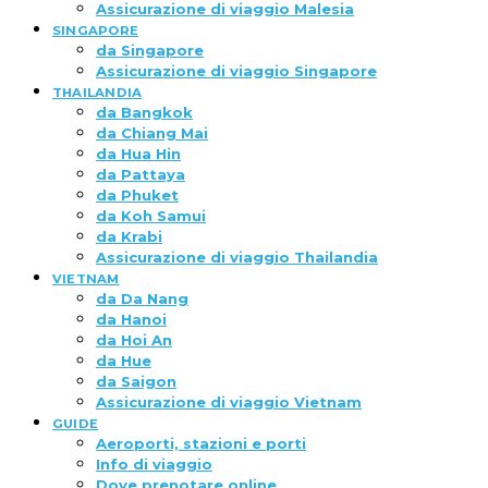
Assicurazione di viaggio Malesia
SINGAPORE
da Singapore
Assicurazione di viaggio Singapore
THAILANDIA
da Bangkok
da Chiang Mai
da Hua Hin
da Pattaya
da Phuket
da Koh Samui
da Krabi
Assicurazione di viaggio Thailandia
VIETNAM
da Da Nang
da Hanoi
da Hoi An
da Hue
da Saigon
Assicurazione di viaggio Vietnam
GUIDE
Aeroporti, stazioni e porti
Info di viaggio
Dove prenotare online