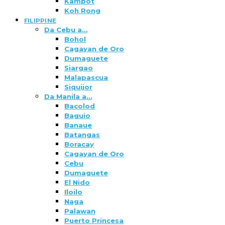
Kampot
Koh Rong
FILIPPINE
Da Cebu a…
Bohol
Cagayan de Oro
Dumaguete
Siargao
Malapascua
Siquijor
Da Manila a…
Bacolod
Baguio
Banaue
Batangas
Boracay
Cagayan de Oro
Cebu
Dumaguete
El Nido
Iloilo
Naga
Palawan
Puerto Princesa