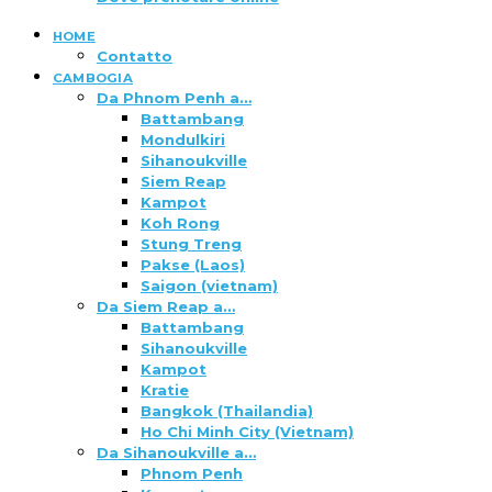
HOME
Contatto
CAMBOGIA
Da Phnom Penh a…
Battambang
Mondulkiri
Sihanoukville
Siem Reap
Kampot
Koh Rong
Stung Treng
Pakse (Laos)
Saigon (vietnam)
Da Siem Reap a…
Battambang
Sihanoukville
Kampot
Kratie
Bangkok (Thailandia)
Ho Chi Minh City (Vietnam)
Da Sihanoukville a…
Phnom Penh