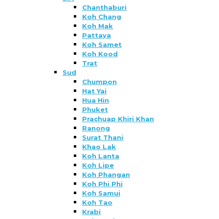
Chanthaburi
Koh Chang
Koh Mak
Pattaya
Koh Samet
Koh Kood
Trat
Sud
Chumpon
Hat Yai
Hua Hin
Phuket
Prachuap Khiri Khan
Ranong
Surat Thani
Khao Lak
Koh Lanta
Koh Lipe
Koh Phangan
Koh Phi Phi
Koh Samui
Koh Tao
Krabi