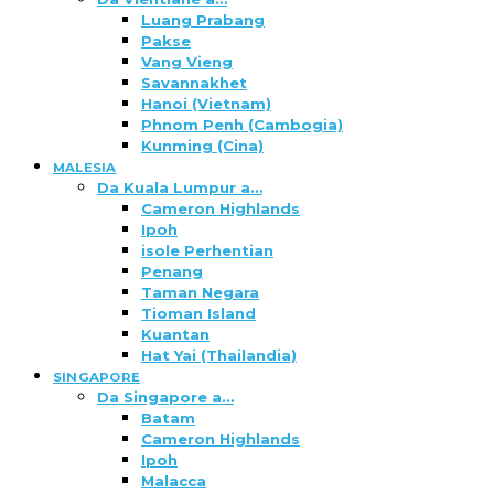
Luang Prabang
Pakse
Vang Vieng
Savannakhet
Hanoi (Vietnam)
Phnom Penh (Cambogia)
Kunming (Cina)
MALESIA
Da Kuala Lumpur a…
Cameron Highlands
Ipoh
isole Perhentian
Penang
Taman Negara
Tioman Island
Kuantan
Hat Yai (Thailandia)
SINGAPORE
Da Singapore a…
Batam
Cameron Highlands
Ipoh
Malacca