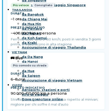
da Singapore
Assicurazione di viaggio Singapore
Più veloce
Consigliato
THAILANDIA
da Bangkok
~1 ora
da Chiang Mai
da Hua Hin
da Pattaya
~400.000 kip a persona
da Phuket
da Koh Samui
Ferrovia Laos-Cina a 160 km/h; posti in vendita 3 giorni
da Krabi
prima, si esauriscono in alta stagione
Assicurazione di viaggio Thailandia
VIETNAM
da Da Nang
🚌 Bus
da Hanoi
Più comodo su strada
da Hoi An
da Hue
da Saigon
6–8 ore
Assicurazione di viaggio Vietnam
GUIDE
Aeroporti, stazioni e porti
90.000–110.000 kip a persona
Info di viaggio
Dove prenotare online
Strada più larga e meno tortuosa rispetto al minivan;
migliore per chi soffre il mal d’auto