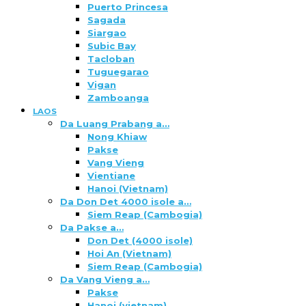
Puerto Princesa
Sagada
Siargao
Subic Bay
Tacloban
Tuguegarao
Vigan
Zamboanga
LAOS
Da Luang Prabang a…
Nong Khiaw
Pakse
Vang Vieng
Vientiane
Hanoi (Vietnam)
Da Don Det 4000 isole a…
Siem Reap (Cambogia)
Da Pakse a…
Don Det (4000 isole)
Hoi An (Vietnam)
Siem Reap (Cambogia)
Da Vang Vieng a…
Pakse
Hanoi (vietnam)