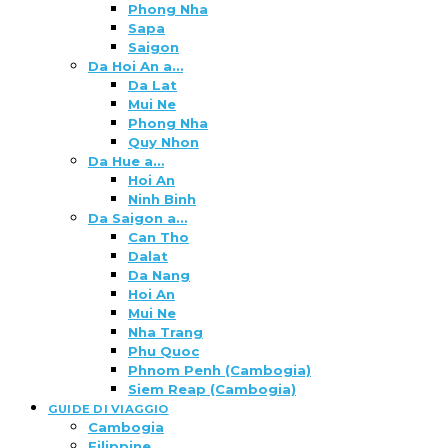
Phong Nha
Sapa
Saigon
Da Hoi An a…
Da Lat
Mui Ne
Phong Nha
Quy Nhon
Da Hue a…
Hoi An
Ninh Binh
Da Saigon a…
Can Tho
Dalat
Da Nang
Hoi An
Mui Ne
Nha Trang
Phu Quoc
Phnom Penh (Cambogia)
Siem Reap (Cambogia)
GUIDE DI VIAGGIO
Cambogia
Filippine