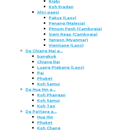
Krabi
Koh Kradan
Altri paesi
Pakse (Laos)
Penang (Malesia)
Phnom Penh (Cambogia)
Siem Reap (Cambogia)
Yangon (Myanmar)
Vientiane (Laos)
Da Chiang Mai a…
bangkok
Chiang Rai
Luang Prabang (Laos)
Pai
Phuket
Koh Samui
Da Hua Hin a…
Koh Phangan
Koh Samui
Koh Tao
Da Pattaya a…
Hua Hin
Phuket
Koh Chang