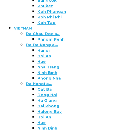
Bangkok
Phuket
Koh Phangan
Koh Phi Phi
Koh Tao
VIETNAM
Da Chau Doc a…
Phnom Penh
Da Da Nang a…
Hanoi
Hoi An
Hue
Nha Trang
Ninh Binh
Phong Nha
Da Hanoi a…
Cat Ba
Dong Hoi
Ha Giang
Hai Phong
Halong Bay
Hoi An
Hue
Ninh Binh