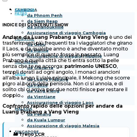
22/06/2019
CAMBOGIA
PIETRO
da Phnom Penh
da Siem Reap
INDICE DEI CONTENUTI
SHOW
da Sihanoukville
Assicurazione di viaggio Cambogia
Andare da Luang Prabang a Vang Vieng
è uno dei
FILIPPINE
trasferimenti più frequenti tra i viaggiatori che girano
da Cebu
il Laos, e da qualche anno è anche diventato molto
da Manila
più semplice di quanto fosse in passato. Luang
Assicurazione di viaggio Filippine
Prabang è quella città che ti entra sotto la pelle
INDONESIA
senza che te ne accorga:
patrimonio UNESCO
,
da Giacarta
templi dorati ad ogni angolo, i monaci arancioni
LAOS
all’alba lungo il viale principale, il Mekong che scorre
da Luang Prabang
pigro ai bordi della penisola. Non ci si annoia, e di
da Pakse
solito chi ci arriva per due notti finisce per restare il
da Vang Vieng
doppio.
da Vientiane
Assicurazione di viaggio Laos
Confronto rapido delle opzioni per andare da
MALESIA
Luang Prabang a Vang Vieng
da Penang
da Kuala Lumpur
Assicurazione di viaggio Malesia
SINGAPORE
🚂 Treno LCR