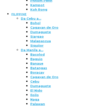
Phnom Penh
Kampot
Koh Rong
FILIPPINE
Da Cebu a…
Bohol
Cagayan de Oro
Dumaguete
Siargao
Malapascua
Siquijor
Da Manila a…
Bacolod
Baguio
Banaue
Batangas
Boracay
Cagayan de Oro
Cebu
Dumaguete
El Nido
Iloilo
Naga
Palawan