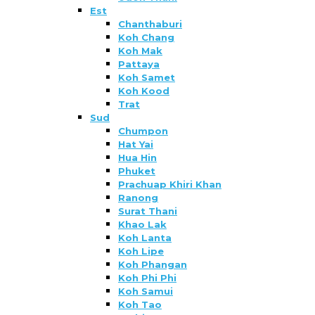
Est
Chanthaburi
Koh Chang
Koh Mak
Pattaya
Koh Samet
Koh Kood
Trat
Sud
Chumpon
Hat Yai
Hua Hin
Phuket
Prachuap Khiri Khan
Ranong
Surat Thani
Khao Lak
Koh Lanta
Koh Lipe
Koh Phangan
Koh Phi Phi
Koh Samui
Koh Tao