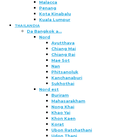
Malacca
Penang
Kota Kinabalu
Kuala Lumpur
THAILANDIA
Da Bangkok a…
Nord
Ayutthaya
Chiang Mai
Chiang Rai
Mae Sot
Nan
Phitsanoluk
Kanchanaburi
Sukhothai
Nord est
Buriram
Mahasarakham
Nong Khai
Khao Yai
Khon Kaen
Korat
Ubon Ratchathani
Udon Thani