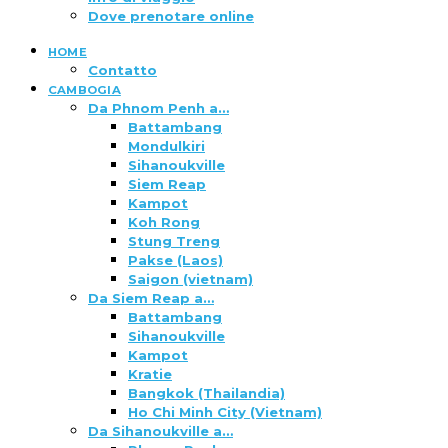
Dove prenotare online
HOME
Contatto
CAMBOGIA
Da Phnom Penh a…
Battambang
Mondulkiri
Sihanoukville
Siem Reap
Kampot
Koh Rong
Stung Treng
Pakse (Laos)
Saigon (vietnam)
Da Siem Reap a…
Battambang
Sihanoukville
Kampot
Kratie
Bangkok (Thailandia)
Ho Chi Minh City (Vietnam)
Da Sihanoukville a…