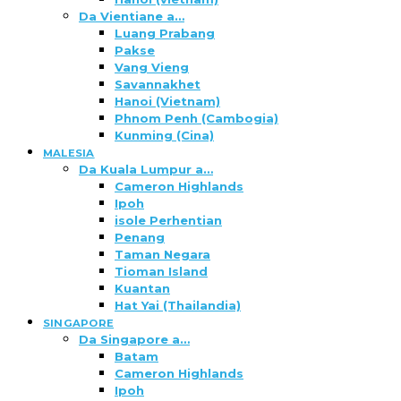
Da Vientiane a…
Luang Prabang
Pakse
Vang Vieng
Savannakhet
Hanoi (Vietnam)
Phnom Penh (Cambogia)
Kunming (Cina)
MALESIA
Da Kuala Lumpur a…
Cameron Highlands
Ipoh
isole Perhentian
Penang
Taman Negara
Tioman Island
Kuantan
Hat Yai (Thailandia)
SINGAPORE
Da Singapore a…
Batam
Cameron Highlands
Ipoh