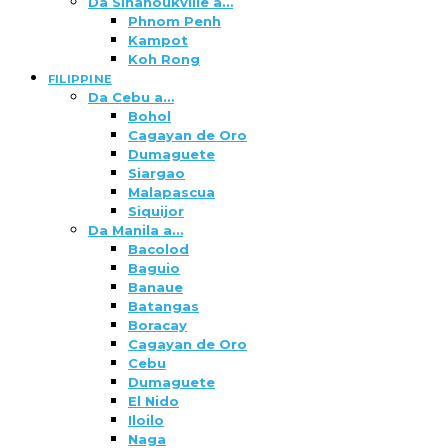
Da Sihanoukville a…
Phnom Penh
Kampot
Koh Rong
FILIPPINE
Da Cebu a…
Bohol
Cagayan de Oro
Dumaguete
Siargao
Malapascua
Siquijor
Da Manila a…
Bacolod
Baguio
Banaue
Batangas
Boracay
Cagayan de Oro
Cebu
Dumaguete
El Nido
Iloilo
Naga