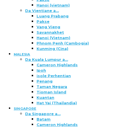
Hanoi (vietnam)
Da Vientiane a…
Luang Prabang
Pakse
Vang Vieng
Savannakhet
Hanoi (Vietnam)
Phnom Penh (Cambogia)
Kunming (Cina)
MALESIA
Da Kuala Lumpur a…
Cameron Highlands
Ipoh
isole Perhentian
Penang
Taman Negara
Tioman Island
Kuantan
Hat Yai (Thailandia)
SINGAPORE
Da Singapore a…
Batam
Cameron Highlands