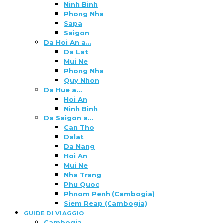
Ninh Binh
Phong Nha
Sapa
Saigon
Da Hoi An a…
Da Lat
Mui Ne
Phong Nha
Quy Nhon
Da Hue a…
Hoi An
Ninh Binh
Da Saigon a…
Can Tho
Dalat
Da Nang
Hoi An
Mui Ne
Nha Trang
Phu Quoc
Phnom Penh (Cambogia)
Siem Reap (Cambogia)
GUIDE DI VIAGGIO
Cambogia