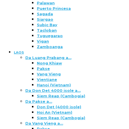
Palawan
Puerto Princesa
Sagada
Siargao
Subic Bay
Tacloban
Tuguegarao
Vigan
Zamboanga
LAOS
Da Luang Prabang a…
Nong Khiaw
Pakse
Vang Vieng
Vientiane
Hanoi (Vietnam)
Da Don Det 4000 isole a…
Siem Reap (Cambogia)
Da Pakse a…
Don Det (4000 isole)
Hoi An (Vietnam)
Siem Reap (Cambogia)
Da Vang Vieng a…
Pakse