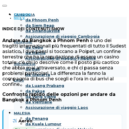
12/11/2019
CAMBOGIA
NICK V.
da Phnom Penh
da Siem Reap
INDICE DEI CONTENUTI
SHOW
da Sihanoukville
Assicurazione di viaggio Cambogia
Andare da Bangkok a Phnom Penh
è uno dei
FILIPPINE
tragitti internazionali più frequentati di tutto il Sudest
da Cebu
asiatico. I due paesi si toccano a Poipet, un confine
da Manila
terrestre che ha la reputazione di essere un casino
Assicurazione di viaggio Filippine
totale: c’è chi lo descrive come il posto più caotico
INDONESIA
che abbia mai attraversato, e chi ci passa senza
da Bali
problemi particolari. La differenza la fanno la
da Giacarta
compagnia di bus che scegli e l’ora in cui arrivi al
LAOS
confine.
da Luang Prabang
da Pakse
Confronto rapido delle opzioni per andare da
da Vang Vieng
Bangkok a Phnom Penh
da Vientiane
Assicurazione di viaggio Laos
MALESIA
da Penang
Aereo
da Kuala Lumpur