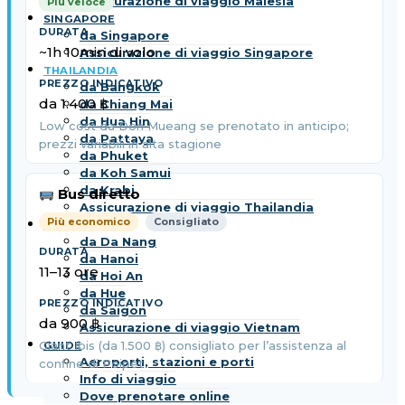
Assicurazione di viaggio Malesia
Più veloce
SINGAPORE
da Singapore
~1h 10min di volo
Assicurazione di viaggio Singapore
THAILANDIA
da Bangkok
da 1.400 ฿
da Chiang Mai
da Hua Hin
Low cost da Don Mueang se prenotato in anticipo;
da Pattaya
prezzi variabili in alta stagione
da Phuket
da Koh Samui
da Krabi
Bus diretto
Assicurazione di viaggio Thailandia
Più economico
Consigliato
VIETNAM
da Da Nang
da Hanoi
11–13 ore
da Hoi An
da Hue
da Saigon
da 900 ฿
Assicurazione di viaggio Vietnam
Giant Ibis (da 1.500 ฿) consigliato per l’assistenza al
GUIDE
Aeroporti, stazioni e porti
confine di Poipet
Info di viaggio
Dove prenotare online