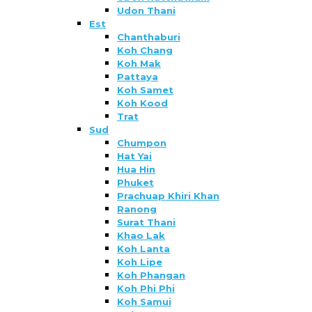
Udon Thani
Est
Chanthaburi
Koh Chang
Koh Mak
Pattaya
Koh Samet
Koh Kood
Trat
Sud
Chumpon
Hat Yai
Hua Hin
Phuket
Prachuap Khiri Khan
Ranong
Surat Thani
Khao Lak
Koh Lanta
Koh Lipe
Koh Phangan
Koh Phi Phi
Koh Samui