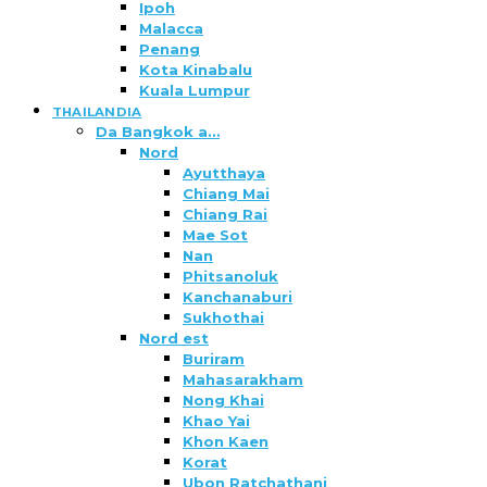
Ipoh
Malacca
Penang
Kota Kinabalu
Kuala Lumpur
THAILANDIA
Da Bangkok a…
Nord
Ayutthaya
Chiang Mai
Chiang Rai
Mae Sot
Nan
Phitsanoluk
Kanchanaburi
Sukhothai
Nord est
Buriram
Mahasarakham
Nong Khai
Khao Yai
Khon Kaen
Korat
Ubon Ratchathani