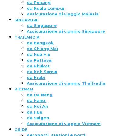
da Penang
da Kuala Lumpur
Assicurazione di viaggio Malesia
SINGAPORE
da Singapore
Assicurazione di viaggio Singapore
THAILANDIA
da Bangkok
da Chiang Mai
da Hua Hin
da Pattaya
da Phuket
da Koh Samui
da Krabi
Assicurazione di viaggio Thailandia
VIETNAM
da Da Nang
da Hanoi
da Hoi An
da Hue
da Saigon
Assicurazione di viaggio Vietnam
GUIDE
Aeroporti, stazioni e porti