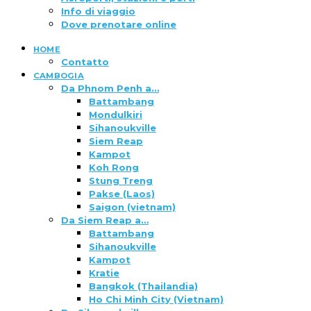
Info di viaggio
Dove prenotare online
HOME
Contatto
CAMBOGIA
Da Phnom Penh a…
Battambang
Mondulkiri
Sihanoukville
Siem Reap
Kampot
Koh Rong
Stung Treng
Pakse (Laos)
Saigon (vietnam)
Da Siem Reap a…
Battambang
Sihanoukville
Kampot
Kratie
Bangkok (Thailandia)
Ho Chi Minh City (Vietnam)