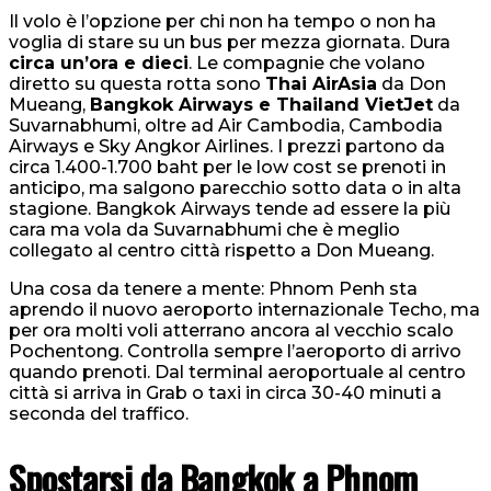
Il volo è l’opzione per chi non ha tempo o non ha
voglia di stare su un bus per mezza giornata. Dura
circa un’ora e dieci
. Le compagnie che volano
diretto su questa rotta sono
Thai AirAsia
da Don
Mueang,
Bangkok Airways e Thailand VietJet
da
Suvarnabhumi, oltre ad Air Cambodia, Cambodia
Airways e Sky Angkor Airlines. I prezzi partono da
circa 1.400-1.700 baht per le low cost se prenoti in
anticipo, ma salgono parecchio sotto data o in alta
stagione. Bangkok Airways tende ad essere la più
cara ma vola da Suvarnabhumi che è meglio
collegato al centro città rispetto a Don Mueang.
Una cosa da tenere a mente: Phnom Penh sta
aprendo il nuovo aeroporto internazionale Techo, ma
per ora molti voli atterrano ancora al vecchio scalo
Pochentong. Controlla sempre l’aeroporto di arrivo
quando prenoti. Dal terminal aeroportuale al centro
città si arriva in Grab o taxi in circa 30-40 minuti a
seconda del traffico.
Spostarsi da Bangkok a Phnom