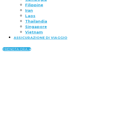
Filippine
Iran
Laos
Thailandia
Singapore
Vietnam
ASSICURAZIONE DI VIAGGIO
PRENOTA ORA ➜