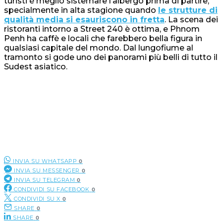
turisti è meglio sistemare l’albergo prima di partire,
specialmente in alta stagione quando
le strutture di
qualità media si esauriscono in fretta
. La scena dei
ristoranti intorno a Street 240 è ottima, e Phnom
Penh ha caffè e locali che farebbero bella figura in
qualsiasi capitale del mondo. Dal lungofiume al
tramonto si gode uno dei panorami più belli di tutto il
Sudest asiatico.
INVIA SU WHATSAPP
0
INVIA SU MESSENGER
0
INVIA SU TELEGRAM
0
CONDIVIDI SU FACEBOOK
0
CONDIVIDI SU X
0
SHARE
0
SHARE
0