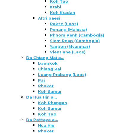
Koh Tao
Krabi
Koh Kradan
Altri paesi
Pakse (Laos)
Penang (Malesia)
Phnom Penh (Cambogia)
Siem Reap (Cambogia)
Yangon (Myanmar)
Vientiane (Laos)
Da Chiang Mai a…
bangkok
Chiang Rai
Luang Prabang (Laos)
Pai
Phuket
Koh Samui
Da Hua Hin a…
Koh Phangan
Koh Samui
Koh Tao
Da Pattaya a…
Hua Hin
Phuket