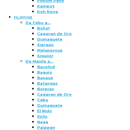
Phnom Penh
Kampot
Koh Rong
FILIPPINE
Da Cebu a…
Bohol
Cagayan de Oro
Dumaguete
Siargao
Malapascua
Siquijor
Da Manila a…
Bacolod
Baguio
Banaue
Batangas
Boracay
Cagayan de Oro
Cebu
Dumaguete
El Nido
Iloilo
Naga
Palawan