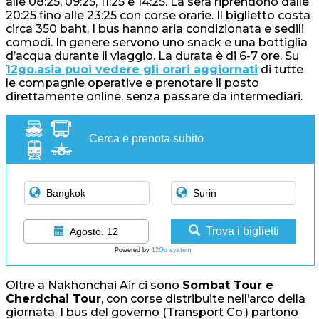
alle 08:25, 09:25, 11:25 e 14:25. La sera riprendono dalle
20:25 fino alle 23:25 con corse orarie. Il biglietto costa
circa 350 baht. I bus hanno aria condizionata e sedili
comodi. In genere servono uno snack e una bottiglia
d’acqua durante il viaggio. La durata è di 6-7 ore. Su
12go.asia puoi vedere gli orari aggiornati
di tutte
le compagnie operative e prenotare il posto
direttamente online, senza passare da intermediari.
Cerca e prenota subito
Trova i biglietti
Agosto, 12
Powered by
12Go system
Oltre a Nakhonchai Air ci sono
Sombat Tour e
Cherdchai Tour
, con corse distribuite nell’arco della
giornata. I bus del governo (Transport Co.) partono