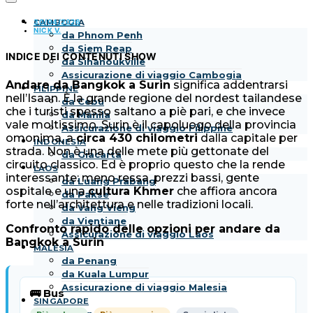
30/04/2026
CAMBOGIA
NICK V.
da Phnom Penh
da Siem Reap
INDICE DEI CONTENUTI
SHOW
da Sihanoukville
Assicurazione di viaggio Cambogia
Andare da Bangkok a Surin
significa addentrarsi
FILIPPINE
nell’Isaan. È la grande regione del nordest tailandese
da Cebu
che i turisti spesso saltano a piè pari, e che invece
da Manila
vale moltissimo. Surin è il capoluogo della provincia
Assicurazione di viaggio Filippine
omonima, a
circa 430 chilometri
dalla capitale per
INDONESIA
strada. Non è una delle mete più gettonate del
da Giacarta
circuito classico. Ed è proprio questo che la rende
LAOS
interessante: meno ressa, prezzi bassi, gente
da Luang Prabang
ospitale e una
cultura Khmer
che affiora ancora
da Pakse
forte nell’architettura e nelle tradizioni locali.
da Vang Vieng
da Vientiane
Confronto rapido delle opzioni per andare da
Assicurazione di viaggio Laos
Bangkok a Surin
MALESIA
da Penang
da Kuala Lumpur
Assicurazione di viaggio Malesia
🚌 Bus
SINGAPORE