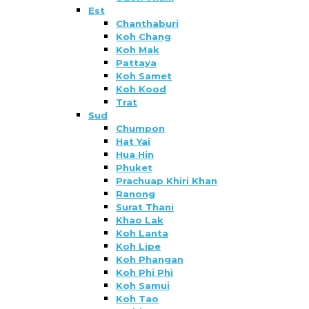
Est
Chanthaburi
Koh Chang
Koh Mak
Pattaya
Koh Samet
Koh Kood
Trat
Sud
Chumpon
Hat Yai
Hua Hin
Phuket
Prachuap Khiri Khan
Ranong
Surat Thani
Khao Lak
Koh Lanta
Koh Lipe
Koh Phangan
Koh Phi Phi
Koh Samui
Koh Tao