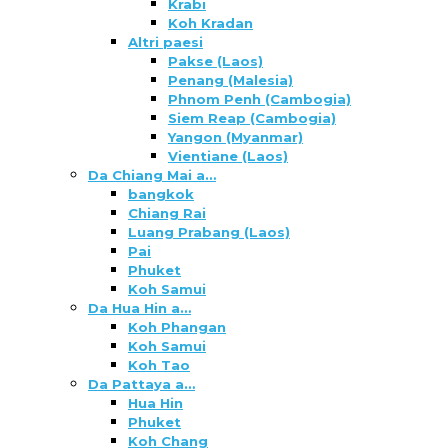
Krabi
Koh Kradan
Altri paesi
Pakse (Laos)
Penang (Malesia)
Phnom Penh (Cambogia)
Siem Reap (Cambogia)
Yangon (Myanmar)
Vientiane (Laos)
Da Chiang Mai a…
bangkok
Chiang Rai
Luang Prabang (Laos)
Pai
Phuket
Koh Samui
Da Hua Hin a…
Koh Phangan
Koh Samui
Koh Tao
Da Pattaya a…
Hua Hin
Phuket
Koh Chang