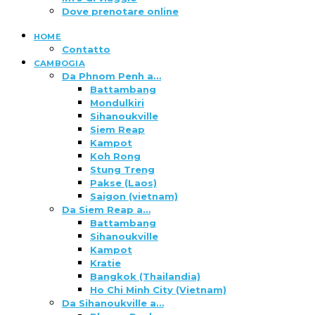
Dove prenotare online
HOME
Contatto
CAMBOGIA
Da Phnom Penh a…
Battambang
Mondulkiri
Sihanoukville
Siem Reap
Kampot
Koh Rong
Stung Treng
Pakse (Laos)
Saigon (vietnam)
Da Siem Reap a…
Battambang
Sihanoukville
Kampot
Kratie
Bangkok (Thailandia)
Ho Chi Minh City (Vietnam)
Da Sihanoukville a…