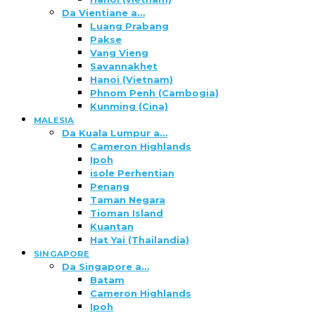
Da Vientiane a…
Luang Prabang
Pakse
Vang Vieng
Savannakhet
Hanoi (Vietnam)
Phnom Penh (Cambogia)
Kunming (Cina)
MALESIA
Da Kuala Lumpur a…
Cameron Highlands
Ipoh
isole Perhentian
Penang
Taman Negara
Tioman Island
Kuantan
Hat Yai (Thailandia)
SINGAPORE
Da Singapore a…
Batam
Cameron Highlands
Ipoh