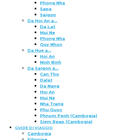
Phong Nha
Sapa
Saigon
Da Hoi An a…
Da Lat
Mui Ne
Phong Nha
Quy Nhon
Da Hue a…
Hoi An
Ninh Binh
Da Saigon a…
Can Tho
Dalat
Da Nang
Hoi An
Mui Ne
Nha Trang
Phu Quoc
Phnom Penh (Cambogia)
Siem Reap (Cambogia)
GUIDE DI VIAGGIO
Cambogia
Filippine