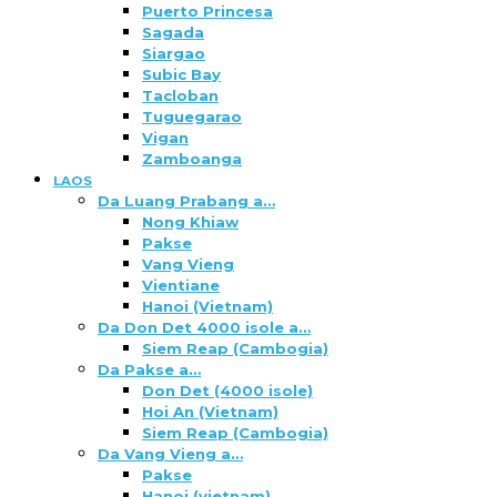
Puerto Princesa
Sagada
Siargao
Subic Bay
Tacloban
Tuguegarao
Vigan
Zamboanga
LAOS
Da Luang Prabang a…
Nong Khiaw
Pakse
Vang Vieng
Vientiane
Hanoi (Vietnam)
Da Don Det 4000 isole a…
Siem Reap (Cambogia)
Da Pakse a…
Don Det (4000 isole)
Hoi An (Vietnam)
Siem Reap (Cambogia)
Da Vang Vieng a…
Pakse
Hanoi (vietnam)