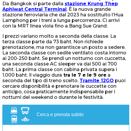
Da Bangkok si parte dalla
stazione Krung Thep
Aphiwat Central Terminal
. È la nuova grande
stazione ferroviaria che dal 2023 ha sostituito l’Hua
Lamphong per i treni a lunga percorrenza. Ci arrivi
con la MRT linea viola fino a Bang Sue Grand.
I prezzi variano molto a seconda della classe. La
terza classe parte da 73 baht. Non richiede
prenotazione, ma non garantisce un posto a sedere.
La seconda classe con sedile ventilato costa intorno
ai 200-250 baht. Se prendi un notturno con cuccetta,
una seconda classe AC sleeper va dai 500 ai 700
baht. La prima classe con cabina privata supera i
1.000 baht. Il viaggio dura
tra le 7 e le 9 ore
a
seconda del tipo di treno scelto.
Tramite 12GO
puoi
cercare disponibilità e prenotare le cuccette con
anticipo, cosa praticamente indispensabile per i
notturni del weekend o durante le festività.
Cerca e prenota subito