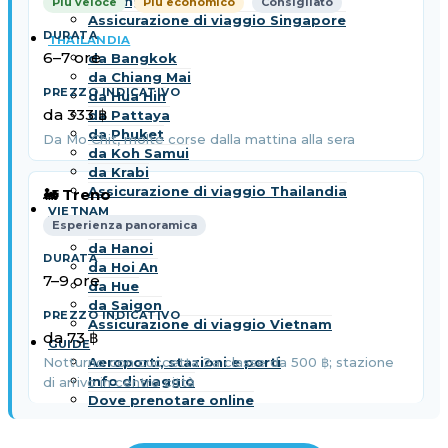
da Singapore
Più veloce
Più economico
Consigliato
Assicurazione di viaggio Singapore
THAILANDIA
6–7 ore
da Bangkok
da Chiang Mai
da Hua Hin
da 333 ฿
da Pattaya
da Phuket
Da Mo Chit, molte corse dalla mattina alla sera
da Koh Samui
da Krabi
Assicurazione di viaggio Thailandia
🚂 Treno
VIETNAM
Esperienza panoramica
da Da Nang
da Hanoi
da Hoi An
7–9 ore
da Hue
da Saigon
Assicurazione di viaggio Vietnam
da 73 ฿
GUIDE
Aeroporti, stazioni e porti
Notturno con cuccetta 2a classe da 500 ฿; stazione
Info di viaggio
di arrivo in centro città
Dove prenotare online