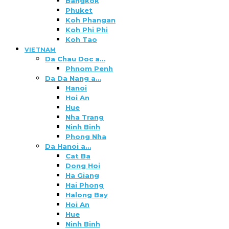
Bangkok
Phuket
Koh Phangan
Koh Phi Phi
Koh Tao
VIETNAM
Da Chau Doc a…
Phnom Penh
Da Da Nang a…
Hanoi
Hoi An
Hue
Nha Trang
Ninh Binh
Phong Nha
Da Hanoi a…
Cat Ba
Dong Hoi
Ha Giang
Hai Phong
Halong Bay
Hoi An
Hue
Ninh Binh