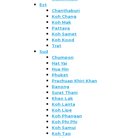
Est
Chanthaburi
Koh Chang
Koh Mak
Pattaya
Koh Samet
Koh Kood
Trat
Sud
Chumpon
Hat Yai
Hua Hin
Phuket
Prachuap Khiri Khan
Ranong
Surat Thani
Khao Lak
Koh Lanta
Koh Lipe
Koh Phangan
Koh Phi Phi
Koh Samui
Koh Tao