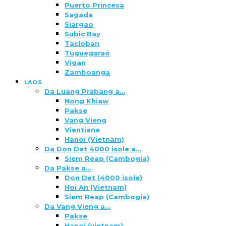
Puerto Princesa
Sagada
Siargao
Subic Bay
Tacloban
Tuguegarao
Vigan
Zamboanga
LAOS
Da Luang Prabang a…
Nong Khiaw
Pakse
Vang Vieng
Vientiane
Hanoi (Vietnam)
Da Don Det 4000 isole a…
Siem Reap (Cambogia)
Da Pakse a…
Don Det (4000 isole)
Hoi An (Vietnam)
Siem Reap (Cambogia)
Da Vang Vieng a…
Pakse
Hanoi (vietnam)