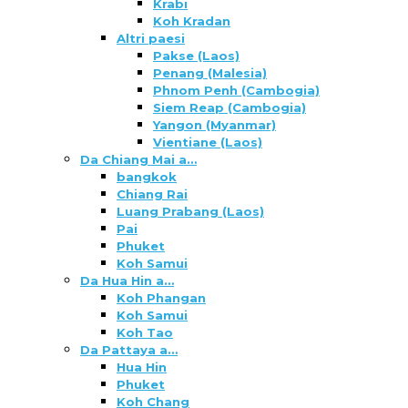
Krabi
Koh Kradan
Altri paesi
Pakse (Laos)
Penang (Malesia)
Phnom Penh (Cambogia)
Siem Reap (Cambogia)
Yangon (Myanmar)
Vientiane (Laos)
Da Chiang Mai a…
bangkok
Chiang Rai
Luang Prabang (Laos)
Pai
Phuket
Koh Samui
Da Hua Hin a…
Koh Phangan
Koh Samui
Koh Tao
Da Pattaya a…
Hua Hin
Phuket
Koh Chang