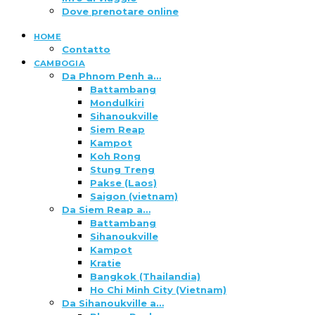
Dove prenotare online
HOME
Contatto
CAMBOGIA
Da Phnom Penh a…
Battambang
Mondulkiri
Sihanoukville
Siem Reap
Kampot
Koh Rong
Stung Treng
Pakse (Laos)
Saigon (vietnam)
Da Siem Reap a…
Battambang
Sihanoukville
Kampot
Kratie
Bangkok (Thailandia)
Ho Chi Minh City (Vietnam)
Da Sihanoukville a…