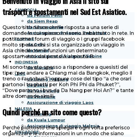
Benvenuto in Viaggio in Asia il sito sui
trasporti e spostamenti nel Sud Est Asiatico.
CAMBOGIA
da Phnom Penh
da Siem Reap
Questo sito nasce come risposta a una serie di
da Sihanoukville
domande in cui spesso mi sono imbattutto in rete. In
Assicurazione di viaggio Cambogia
posti come i forum di viaggio o i gruppi facebook
FILIPPINE
molto spesso chi si sta organizzado un viaggio in
da Cebu
Asia chiede come funzioni un determinato
da Manila
spostamento dal posto A al posto B.
Assicurazione di viaggio Filippine
INDONESIA
Mi sono trovato spesso a rispondere a quesisti del
da Giacarta
tipo: “per andare a Chiang mai da Bangkok, meglio il
LAOS
treno o l’autobus?” oppure cose del tipo “a che orari
da Luang Prabang
partono i traghetti per Koh Phi Phi da Phuket?”,
da Pakse
“Dove partono i bus da Da Nang per Hoi An?” e tante
da Vang Vieng
altre domande simili.
da Vientiane
Assicurazione di viaggio Laos
Quindi perché un sito come questo?
MALESIA
da Penang
da Kuala Lumpur
Assicurazione di viaggio Malesia
Perché piuttosto che spiegare ogni volta preferisco
SINGAPORE
organizzare le informazioni in un modo che siano