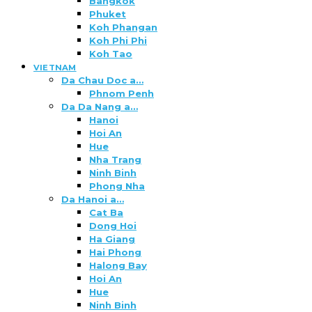
Bangkok
Phuket
Koh Phangan
Koh Phi Phi
Koh Tao
VIETNAM
Da Chau Doc a…
Phnom Penh
Da Da Nang a…
Hanoi
Hoi An
Hue
Nha Trang
Ninh Binh
Phong Nha
Da Hanoi a…
Cat Ba
Dong Hoi
Ha Giang
Hai Phong
Halong Bay
Hoi An
Hue
Ninh Binh