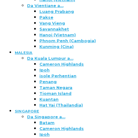
Da Vientiane a…
Luang Prabang
Pakse
Vang Vieng
Savannakhet
Hanoi (Vietnam)
Phnom Penh (Cambogia)
Kunming (Cina)
MALESIA
Da Kuala Lumpur a…
Cameron Highlands
Ipoh
isole Perhentian
Penang
Taman Negara
Tioman Island
Kuantan
Hat Yai (Thailandia)
SINGAPORE
Da Singapore a…
Batam
Cameron Highlands
Ipoh