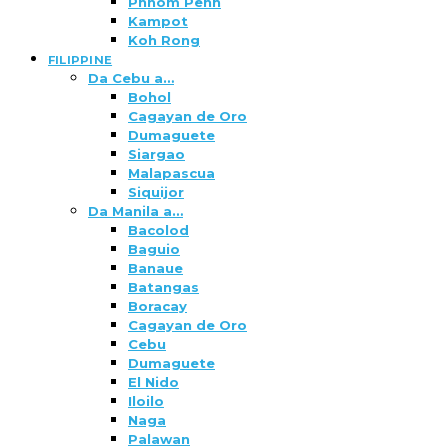
Phnom Penh
Kampot
Koh Rong
FILIPPINE
Da Cebu a…
Bohol
Cagayan de Oro
Dumaguete
Siargao
Malapascua
Siquijor
Da Manila a…
Bacolod
Baguio
Banaue
Batangas
Boracay
Cagayan de Oro
Cebu
Dumaguete
El Nido
Iloilo
Naga
Palawan