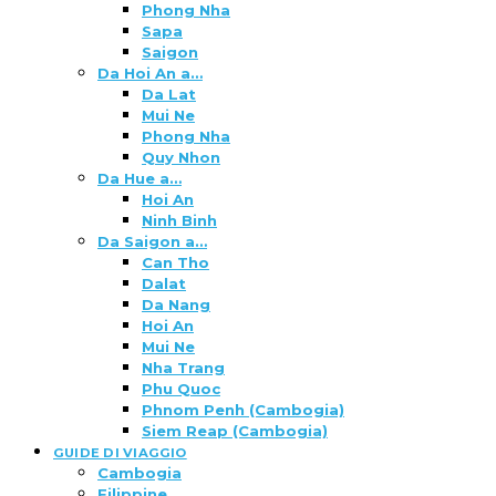
Phong Nha
Sapa
Saigon
Da Hoi An a…
Da Lat
Mui Ne
Phong Nha
Quy Nhon
Da Hue a…
Hoi An
Ninh Binh
Da Saigon a…
Can Tho
Dalat
Da Nang
Hoi An
Mui Ne
Nha Trang
Phu Quoc
Phnom Penh (Cambogia)
Siem Reap (Cambogia)
GUIDE DI VIAGGIO
Cambogia
Filippine