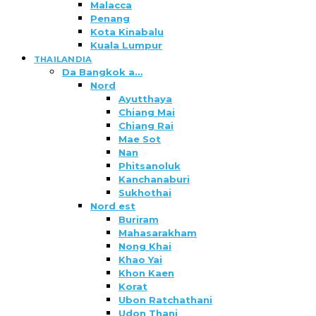
Malacca
Penang
Kota Kinabalu
Kuala Lumpur
THAILANDIA
Da Bangkok a…
Nord
Ayutthaya
Chiang Mai
Chiang Rai
Mae Sot
Nan
Phitsanoluk
Kanchanaburi
Sukhothai
Nord est
Buriram
Mahasarakham
Nong Khai
Khao Yai
Khon Kaen
Korat
Ubon Ratchathani
Udon Thani